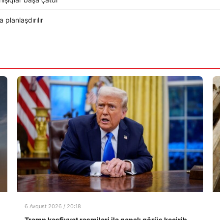
planlaşdırılır
6 Avqust 2026 / 20:18
Tramp kəşfiyyat rəsmiləri ilə qapalı görüş keçirib