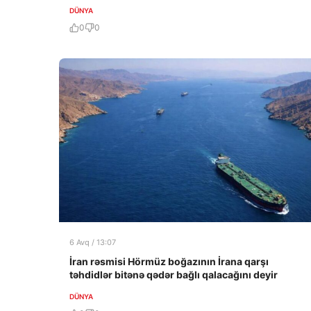
DÜNYA
0
0
6 Avq / 13:07
İran rəsmisi Hörmüz boğazının İrana qarşı
təhdidlər bitənə qədər bağlı qalacağını deyir
DÜNYA