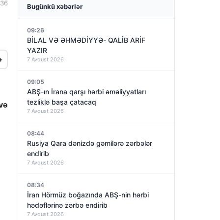
:36
Bugünkü xəbərlər
09:26
BİLAL VƏ ƏHMƏDİYYƏ- QALİB ARİF
YAZIR
+
7 Avqust 2026
09:05
ABŞ-ın İrana qarşı hərbi əməliyyatları
tezliklə başa çatacaq
 və
7 Avqust 2026
08:44
Rusiya Qara dənizdə gəmilərə zərbələr
endirib
7 Avqust 2026
08:34
İran Hörmüz boğazında ABŞ-nin hərbi
hədəflərinə zərbə endirib
7 Avqust 2026