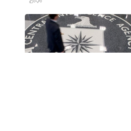
0
0
6 Avq / 10:33
MKİ Kubada əməliyyatları genişləndirmək üçün
“xüsusi qrup” yaradır?
DÜNYA
0
0