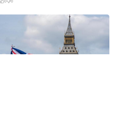
0
0
6 Avq / 09:58
Britaniyanın yeni müdafiə naziri Ukraynaya nə vəd
verib?
DÜNYA
0
0