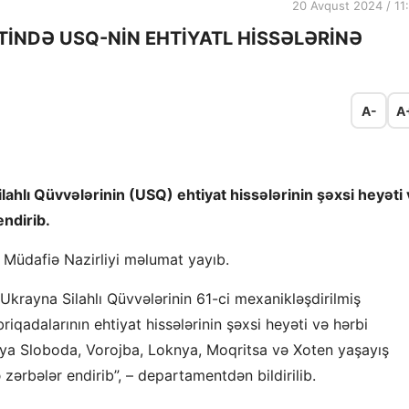
20 Avqust 2024 / 11
ƏTİNDƏ USQ-NİN EHTİYATL HİSSƏLƏRİNƏ
A-
A
lahlı Qüvvələrinin (USQ) ehtiyat hissələrinin şəxsi heyəti
endirib.
a Müdafiə Nazirliyi məlumat yayıb.
Ukrayna Silahlı Qüvvələrinin 61-ci mexanikləşdirilmiş
briqadalarının ehtiyat hissələrinin şəxsi heyəti və hərbi
aya Sloboda, Vorojba, Loknya, Moqritsa və Xoten yaşayış
 zərbələr endirib”, – departamentdən bildirilib.