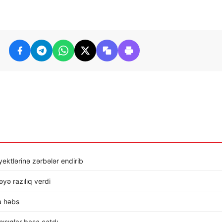
ktlərinə zərbələr endirib
ə razılıq verdi
a həbs
ışıqlar başa çatdı