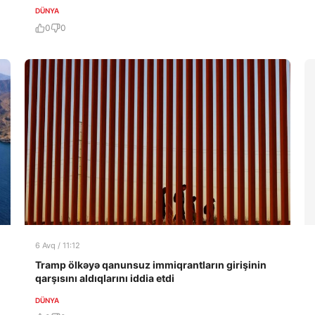
DÜNYA
0
0
6 Avq / 11:12
Tramp ölkəyə qanunsuz immiqrantların girişinin
qarşısını aldıqlarını iddia etdi
DÜNYA