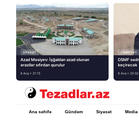
SIYASƏT
CƏMIYYƏT
Azad Məsiyev: İşğaldan azad olunan
DSMF sədr
ərazilər sıfırdan qurulur
keçirəcək
6 Avq • 21:15
6 Avq • 20:32
Ana səhifə
Gündəm
Siyasət
Media