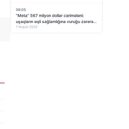
08:05
“Meta” 567 milyon dollar cərimələni:
uşaqların əqli sağlamlığına vuruğu zərərə
7 Avqust 2026
görə!