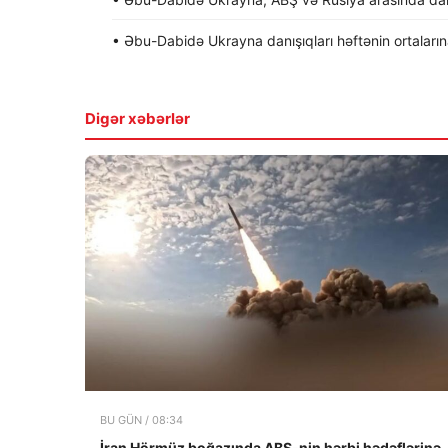
• Əbu-Dabidə Ukrayna danışıqları həftənin ortalarına 
Digər xəbərlər
BU GÜN / 08:34
İran Hörmüz boğazında ABŞ-nin hərbi hədəflərinə