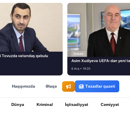
İDMAN
i Tovuzda vətəndaş qəbulu
Asim Xudiyevə UEFA-dan yeni tə
6 Avq • 19:20
Haqqımızda
Əlaqə
Təzadlar qazeti
Dünya
Kriminal
İqtisadiyyat
Cəmiyyət