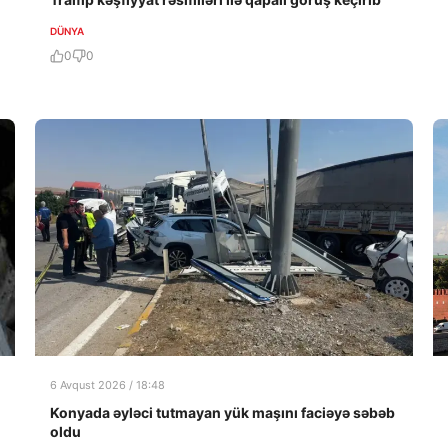
DÜNYA
0
0
6 Avqust 2026 / 18:48
Konyada əyləci tutmayan yük maşını faciəyə səbəb
oldu