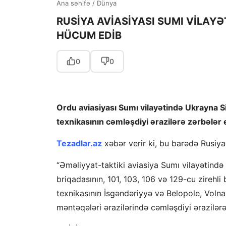
Ana səhifə
/
Dünya
RUSİYA AVİASİYASI SUMI VİLAY
HÜCUM EDİB
0
0
Ordu aviasiyası Sumı vilayətində Ukrayna Si
texnikasının cəmləşdiyi ərazilərə zərbələr 
Tezadlar.az
xəbər verir ki, bu barədə Rusiy
“Əməliyyat-taktiki aviasiya Sumı vilayətində 
briqadasının, 101, 103, 106 və 129-cu zirehli 
texnikasının İsgəndəriyyə və Belopole, Voln
məntəqələri ərazilərində cəmləşdiyi ərazilərə