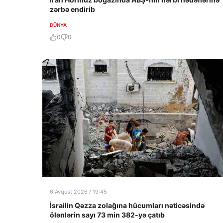
zərbə endirib
DÜNYA
0
0
6 Avqust 2026 / 19:45
İsrailin Qəzza zolağına hücumları nəticəsində
ölənlərin sayı 73 min 382-yə çatıb