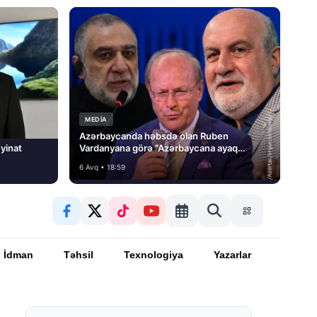
MEDİA
Azərbaycanda həbsdə olan Ruben
yinat
Vardanyana görə “Azərbaycana ayaq
basmayacağını” dedi və…
6 Avq • 18:59
İdman
Təhsil
Texnologiya
Yazarlar