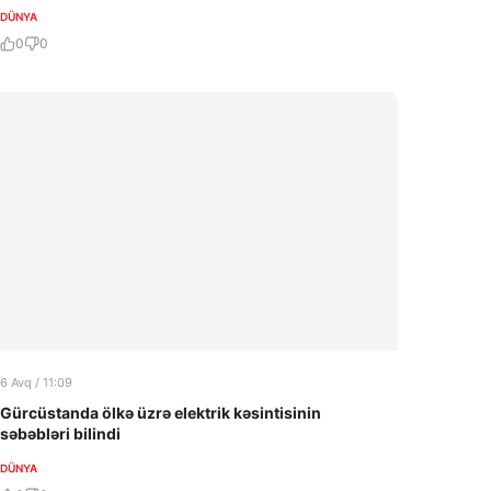
DÜNYA
0
0
6 Avq / 11:09
Gürcüstanda ölkə üzrə elektrik kəsintisinin
səbəbləri bilindi
DÜNYA