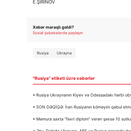
E.ŞİRİNOV
Xəbər maraqlı gəldi?
Sosial şəbəkələrdə paylaşın
Rusiya
Ukrayna
"Rusiya" etiketi üzrə xəbərlər
• Rusiya Ukraynanın Kiyev və Odessadakı hərbi obye
• SON DƏQİQƏ: İran Rusiyanın köməyini qəbul etməy
• Məmura saxta “fəxri diplom” verən şəxsə 10 sutk
• Əbu-Dabidə Ukrayna, ABŞ və Rusiya arasında dan