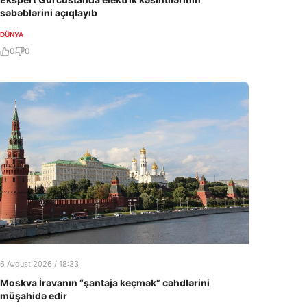
səbəblərini açıqlayıb
DÜNYA
0
0
6 Avqust 2026 / 18:33
Moskva İrəvanın “şantaja keçmək” cəhdlərini
müşahidə edir