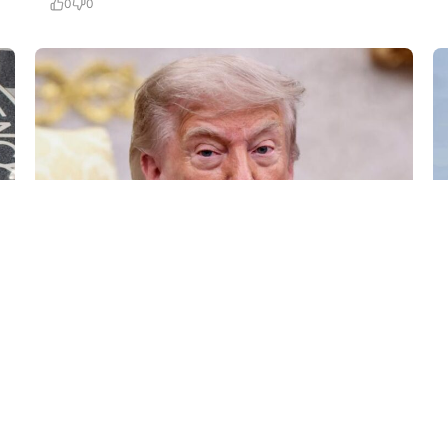
0
0
6 Avq / 10:09
Tramp ABŞ-da sursat çatışmazlığı haqqında
məlumatları təkzib etdi
DÜNYA
0
0