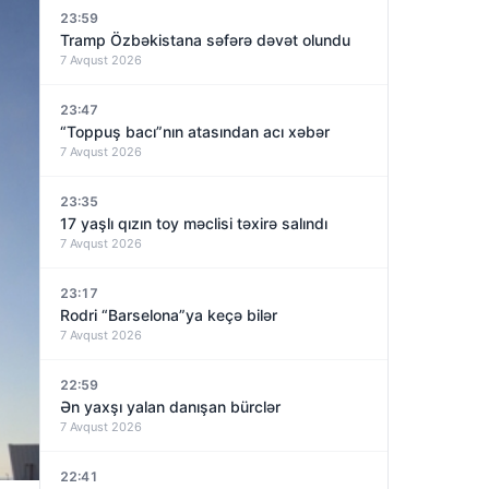
23:59
Tramp Özbəkistana səfərə dəvət olundu
7 Avqust 2026
23:47
“Toppuş bacı”nın atasından acı xəbər
7 Avqust 2026
23:35
17 yaşlı qızın toy məclisi təxirə salındı
7 Avqust 2026
23:17
Rodri “Barselona”ya keçə bilər
7 Avqust 2026
22:59
Ən yaxşı yalan danışan bürclər
7 Avqust 2026
22:41