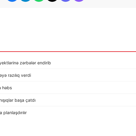
ktlərinə zərbələr endirib
ə razılıq verdi
a həbs
ışıqlar başa çatdı
planlaşdırılır