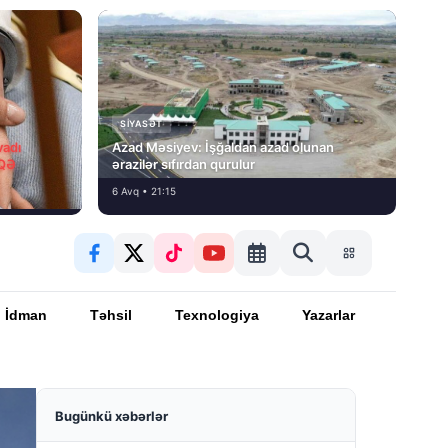
SIYASƏT
vadı
Azad Məsiyev: İşğaldan azad olunan
İQƏ
ərazilər sıfırdan qurulur
6 Avq • 21:15
İdman
Təhsil
Texnologiya
Yazarlar
Bugünkü xəbərlər