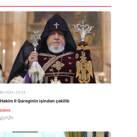
BU GÜN / 20:34
Hakim II Qareginin işindən çəkilib
DÜNYA
0
0