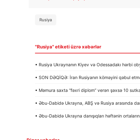
Rusiya
"Rusiya" etiketi üzrə xəbərlər
• Rusiya Ukraynanın Kiyev və Odessadakı hərbi obye
• SON DƏQİQƏ: İran Rusiyanın köməyini qəbul etməy
• Məmura saxta “fəxri diplom” verən şəxsə 10 sutk
• Əbu-Dabidə Ukrayna, ABŞ və Rusiya arasında dan
• Əbu-Dabidə Ukrayna danışıqları həftənin ortalarına 