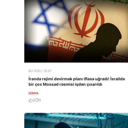
BU GÜN / 19:47
İranda rejimi devirmək planı iflasa uğradı! İsraildə
bir çox Mossad rəsmisi işdən çıxarıldı
DÜNYA
0
0