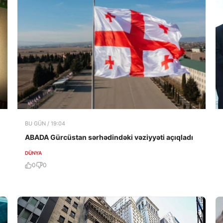
BU GÜN / 19:04
ABADA Gürcüstan sərhədindəki vəziyyəti açıqladı
DÜNYA
0
0