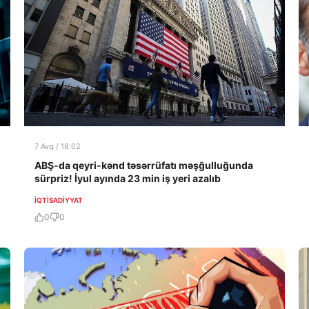
7 Avq / 18:02
ABŞ-da qeyri-kənd təsərrüfatı məşğulluğunda
sürpriz! İyul ayında 23 min iş yeri azalıb
İQTISADIYYAT
0
0