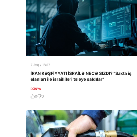
7 Avq / 18:17
İRAN KƏŞFİYYATI İSRAİLƏ NECƏ SIZDI? “Saxta iş
elanları ilə israilliləri tələyə saldılar”
DÜNYA
0
0