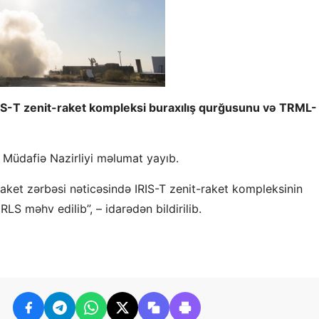
İRİS-T zenit-raket kompleksi buraxılış qurğusunu və TRML-
 Müdafiə Nazirliyi məlumat yayıb.
ket zərbəsi nəticəsində IRIS-T zenit-raket kompleksinin
S məhv edilib”, – idarədən bildirilib.