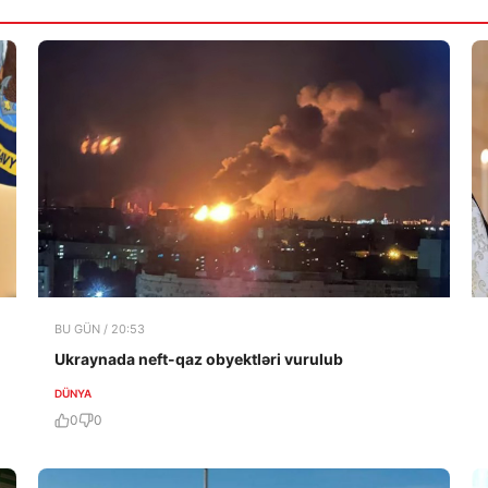
BU GÜN / 20:53
Ukraynada neft-qaz obyektləri vurulub
DÜNYA
0
0