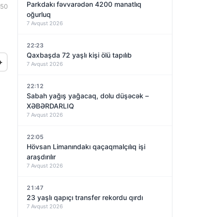
Parkdakı fəvvarədən 4200 manatlıq
:50
oğurluq
7 Avqust 2026
22:23
Qaxbaşda 72 yaşlı kişi ölü tapılıb
+
7 Avqust 2026
22:12
Sabah yağış yağacaq, dolu düşəcək –
XƏBƏRDARLIQ
7 Avqust 2026
22:05
Hövsan Limanındakı qaçaqmalçılıq işi
araşdırılır
7 Avqust 2026
21:47
23 yaşlı qapıçı transfer rekordu qırdı
7 Avqust 2026