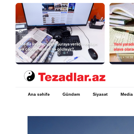
MEDİA
MEDİA
Media Reyestri yeni Şuraya verildi – onlayn
Yeni yarad
və çap mediasını nə gözləyir?
əlavə olara
7 Avq • 15:14
7 Avq • 14:38
Ana səhifə
Gündəm
Siyasət
Media