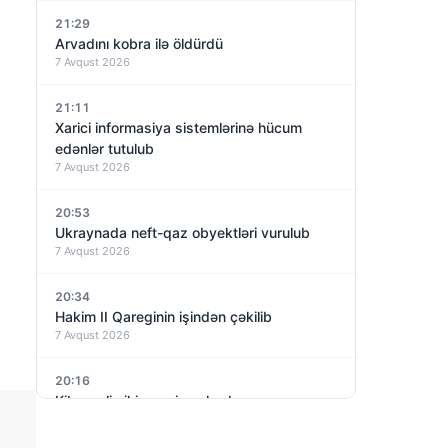
21:29
Arvadını kobra ilə öldürdü
7 Avqust 2026
21:11
Xarici informasiya sistemlərinə hücum
edənlər tutulub
7 Avqust 2026
20:53
Ukraynada neft-qaz obyektləri vurulub
7 Avqust 2026
20:34
Hakim II Qareginin işindən çəkilib
7 Avqust 2026
20:16
Kiberpolis iki gənci saxlayıb
7 Avqust 2026