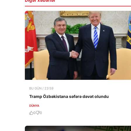
Digər xəbərlər
BU GÜN / 23:59
Tramp Özbəkistana səfərə dəvət olundu
DÜNYA
0
0