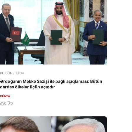
BU GÜN / 18:34
Ərdoğanın Məkkə Sazişi ilə bağlı açıqlaması: Bütün
qardaş ölkələr üçün açıqdır
DÜNYA
0
0