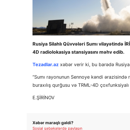
Rusiya Silahlı Qüvvələri Sumı vilayətində 
4D radiolokasiya stansiyasını məhv edib.
Tezadlar.az
xəbər verir ki, bu barədə Rusiya
“Sumı rayonunun Sennoye kəndi ərazisində ra
buraxılış qurğusu və TRML-4D çoxfunksiyalı RL
E.ŞİRİNOV
Xəbər maraqlı gəldi?
Sosial şəbəkələrdə paylaşın