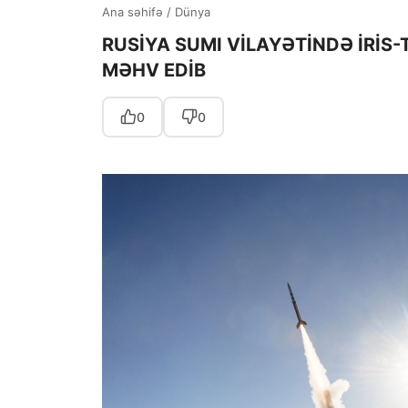
Ana səhifə
/
Dünya
RUSİYA SUMI VİLAYƏTİNDƏ İRİS
MƏHV EDİB
0
0