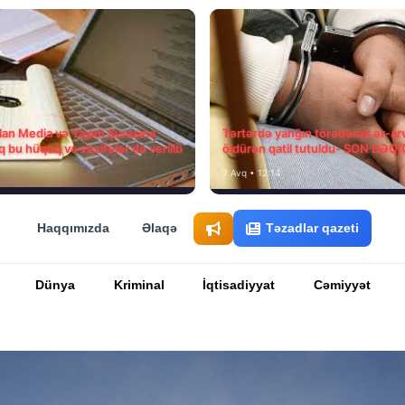
ılan Media və Yayım Şurasına
Tərtərdə yanğın törədərək ər-ar
q bu hüquq və vəzifələr də verilib
öldürən qatil tutuldu- SON DƏQ
7 Avq • 12:14
Haqqımızda
Əlaqə
Təzadlar qazeti
Dünya
Kriminal
İqtisadiyyat
Cəmiyyət