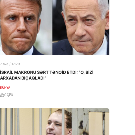
7 Avq / 17:29
İSRAİL MAKRONU SƏRT TƏNQİD ETDİ: “O, BİZİ
ARXADAN BIÇAQLADI”
DÜNYA
0
0