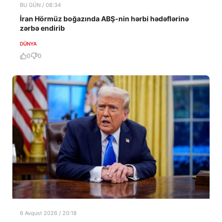
BU GÜN / 08:34
İran Hörmüz boğazında ABŞ-nin hərbi hədəflərinə
zərbə endirib
DÜNYA
0
0
6 Avqust 2026 / 20:18