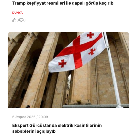
Tramp kəşfiyyat rəsmiləri ilə qapalı görüş keçirib
DÜNYA
0
0
6 Avqust 2026 / 20:09
Ekspert Gürcüstanda elektrik kəsintilərinin
səbəblərini açıqlayıb