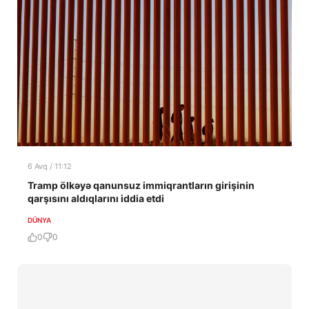
6 Avq / 11:12
Tramp ölkəyə qanunsuz immiqrantların girişinin
qarşısını aldıqlarını iddia etdi
DÜNYA
0
0