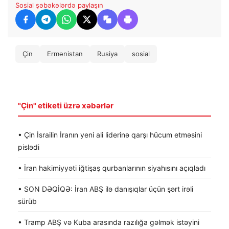
Sosial şəbəkələrdə paylaşın
Çin
Ermənistan
Rusiya
sosial
"Çin" etiketi üzrə xəbərlər
• Çin İsrailin İranın yeni ali liderinə qarşı hücum etməsini
pislədi
• İran hakimiyyəti iğtişaş qurbanlarının siyahısını açıqladı
• SON DƏQİQƏ: İran ABŞ ilə danışıqlar üçün şərt irəli
sürüb
• Tramp ABŞ və Kuba arasında razılığa gəlmək istəyini