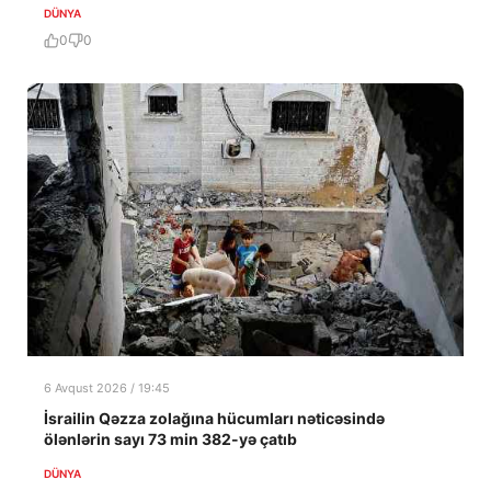
DÜNYA
0
0
6 Avqust 2026 / 19:45
İsrailin Qəzza zolağına hücumları nəticəsində
ölənlərin sayı 73 min 382-yə çatıb
DÜNYA