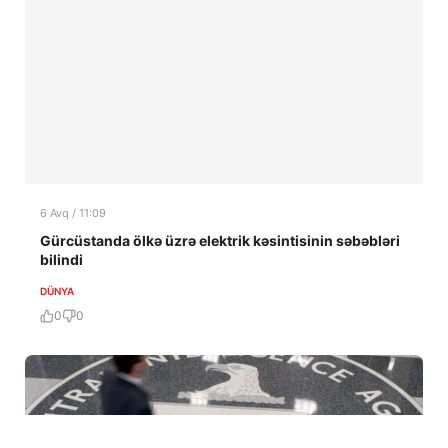
6 Avq / 11:09
Gürcüstanda ölkə üzrə elektrik kəsintisinin səbəbləri
bilindi
DÜNYA
0
0