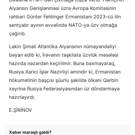
Alyansın Genişlənməsi üzrə Avropa Komitəsinin
rəhbəri Günter Fehlinger Ermənistanı 2023-cü ilin
sentyabr ayının əvvəlində NATO-ya üzv olmağa
çağırıb.
Lakin Şimali Atlantika Alyansının nümayəndəliyi
bəyan edib ki, İrəvanın təşkilata üzvlük məsələsi
hazırda nəzərdən keçirilmir. Buna baxmayaraq,
Rusiya Xarici İşlər Nazirliyi əmindir ki, Ermənistan
hökumətinin başçısı şüurlu şəkildə ölkəni Qərbin
xeyrinə Rusiya Federasiyasından üz döndərməyə
hazırlayırdı.
E.ŞİRİNOV
Xəbər maraqlı gəldi?