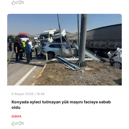
0
0
6 Avqust 2026 / 18:48
Konyada əyləci tutmayan yük maşını faciəyə səbəb
oldu
DÜNYA
0
0