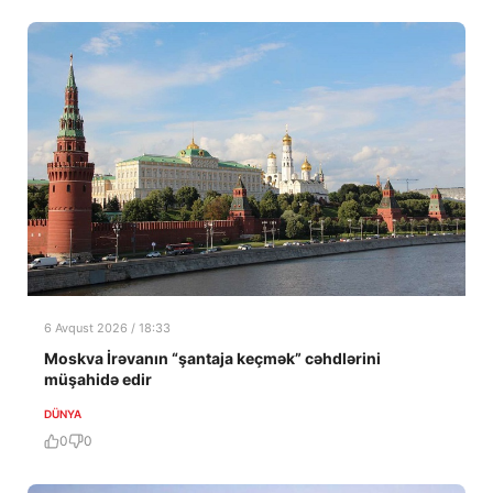
6 Avqust 2026 / 18:33
Moskva İrəvanın “şantaja keçmək” cəhdlərini
müşahidə edir
DÜNYA
0
0