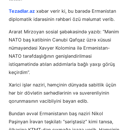
Tezadlar.az
xəbər verir ki, bu barədə Ermənistan
diplomatik idarəsinin rəhbəri özü məlumat verib.
Ararat Mirzoyan sosial şəbəkəsində yazıb: “Mənim
NATO baş katibinin Cənubi Qafqaz üzrə xüsusi
nümayəndəsi Xavyer Kolomina ilə Ermənistan-
NATO tərəfdaşlığının genişləndirilməsi
istiqamətində atılan addımlarla bağlı yaxşı görüş
keçirdim”.
Xarici işlər naziri, həmçinin dünyada sabitlik üçün
hər bir dövlətin sərhədlərinin və suverenliyinin
qorunmasının vacibliyini bəyan edib.
Bundan əvvəl Ermənistanın baş naziri Nikol
Paşinyan İrəvan təşkilatı “səriştəsiz” kimi tanısa,
ölkəsinə KTMT-dən çıxmağa icazə verib. Həmçinin