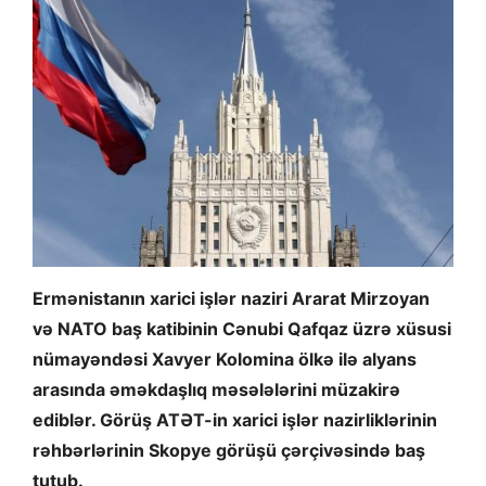
Ermənistanın xarici işlər naziri Ararat Mirzoyan
və NATO baş katibinin Cənubi Qafqaz üzrə xüsusi
nümayəndəsi Xavyer Kolomina ölkə ilə alyans
arasında əməkdaşlıq məsələlərini müzakirə
ediblər. Görüş ATƏT-in xarici işlər nazirliklərinin
rəhbərlərinin Skopye görüşü çərçivəsində baş
tutub.