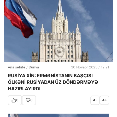
Ana səhifə
/
Dünya
30 Noyabr 2023 / 12:21
RUSİYA XİN: ERMƏNİSTANIN BAŞÇISI
ÖLKƏNİ RUSİYADAN ÜZ DÖNDƏRMƏYƏ
HAZIRLAYIRDI
0
0
A-
A+