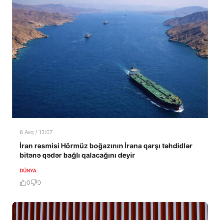
6 Avq / 13:07
İran rəsmisi Hörmüz boğazının İrana qarşı təhdidlər
bitənə qədər bağlı qalacağını deyir
DÜNYA
0
0