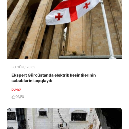
BU GÜN / 20:09
Ekspert Gürcüstanda elektrik kəsintilərinin
səbəblərini açıqlayıb
DÜNYA
0
0