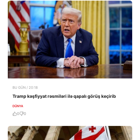
BU GÜN / 20:18
Tramp kəşfiyyat rəsmiləri ilə qapalı görüş keçirib
DÜNYA
0
0