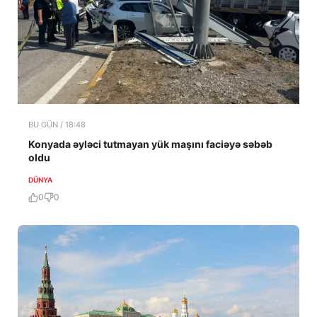
BU GÜN / 18:48
Konyada əyləci tutmayan yük maşını faciəyə səbəb
oldu
DÜNYA
0
0