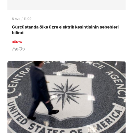
6 Avq / 11:09
Gürcüstanda ölkə üzrə elektrik kəsintisinin səbəbləri
bilindi
DÜNYA
0
0