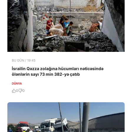
BU GÜN / 19:45
İsrailin Qəzza zolağına hücumları nəticəsində
ölənlərin sayı 73 min 382-yə çatıb
DÜNYA
0
0