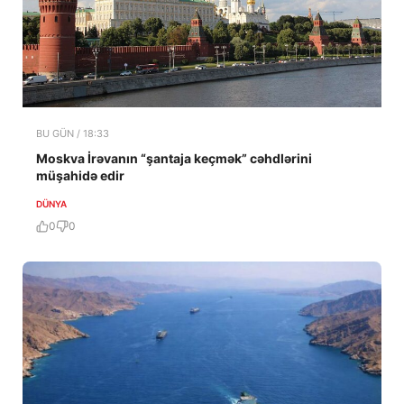
BU GÜN / 18:33
Moskva İrəvanın “şantaja keçmək” cəhdlərini
müşahidə edir
DÜNYA
0
0