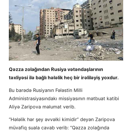
Qəzza zolağından Rusiya vətəndaşlarının
təxliyəsi ilə bağlı hələlik heç bir irəliləyiş yoxdur.
Bu barədə Rusiyanın Fələstin Milli
Administrasiyasındakı missiyasının mətbuat katibi
Aliyə Zaripova məlumat verib.
“Hələlik hər şey əvvəlki kimidir” deyən Zaripova
müvafiq suala cavab verib: “Qəzza zolağında