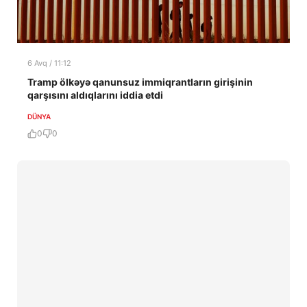
6 Avq / 11:12
Tramp ölkəyə qanunsuz immiqrantların girişinin
qarşısını aldıqlarını iddia etdi
DÜNYA
0
0