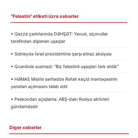
"Fələstin" etiketi üzrə xəbərlər
• Qəzza çadırlarında DƏHŞƏT: Yaxud, siçovullar
tərəfindən dişlənən uşaqlar
• Sidneydə İsrail prezidentinə qarşı etiraz aksiyası
• Qvardiola susmadı: “Biz fələstinli uşaqları tərk etdik”
• HƏMAS Misirlə sərhəddə Rəfah keçid məntəqəsinin
yenidən açılmasını tələb edir
• Peskovdan açıqlama: ABŞ-dakı Rusiya aktivləri
gündəmdədir
Digər xəbərlər