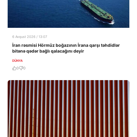
6 Avqust 2026 / 13:07
İran rəsmisi Hörmüz boğazının İrana qarşı təhdidlər
bitənə qədər bağlı qalacağını deyir
DÜNYA
0
0