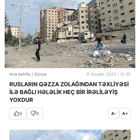
Ana səhifə
/
Dünya
6 Noyabr 2023 / 12:35
RUSLARIN QƏZZA ZOLAĞINDAN TƏXLİYƏSİ
İLƏ BAĞLI HƏLƏLİK HEÇ BİR İRƏLİLƏYİŞ
YOXDUR
0
0
A-
A+