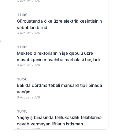
6 Avqust 2026
11:09
Gürcüstanda ölkə üzrə elektrik kəsintisinin
səbəbləri bilindi
6 Avqust 2026
ş
11:03
Məktəb direktorlarının işə qəbulu üzrə
müsabiqənin müsahibə mərhələsi başladı
6 Avqust 2026
10:56
Bakıda dördmərtəbəli mansard tipli binada
yanğın
6 Avqust 2026
10:45
Yaşayış binasında təhlükəsizlik tələblərinə
cavab verməyən liftlərin istismarı
6 Avqust 2026
dayandırıldı – VİDEO