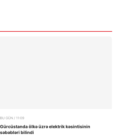
BU GÜN / 11:09
Gürcüstanda ölkə üzrə elektrik kəsintisinin
səbəbləri bilindi