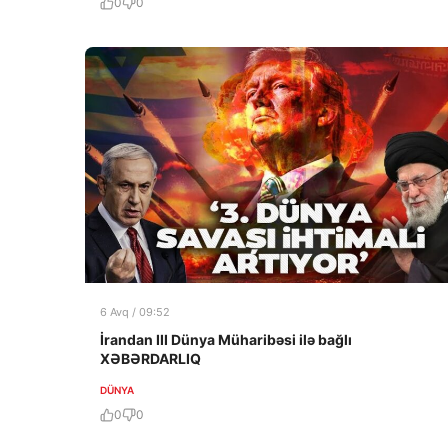
0
0
6 Avq / 09:52
İrandan III Dünya Müharibəsi ilə bağlı
XƏBƏRDARLIQ
DÜNYA
0
0