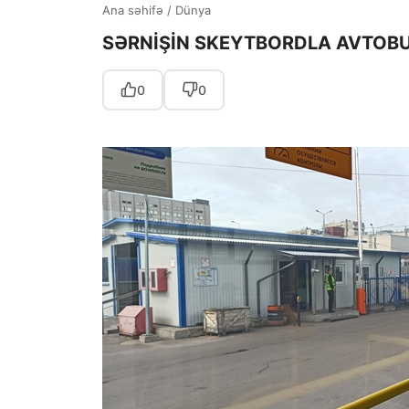
Ana səhifə
/
Dünya
SƏRNİŞİN SKEYTBORDLA AVTOBUS
0
0