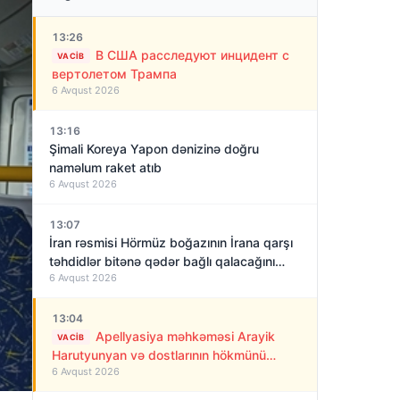
13:26
В США расследуют инцидент с
VACIB
вертолетом Трампа
6 Avqust 2026
13:16
Şimali Koreya Yapon dənizinə doğru
naməlum raket atıb
6 Avqust 2026
13:07
İran rəsmisi Hörmüz boğazının İrana qarşı
təhdidlər bitənə qədər bağlı qalacağını
6 Avqust 2026
deyir
13:04
Apellyasiya məhkəməsi Arayik
VACIB
Harutyunyan və dostlarının hökmünü
6 Avqust 2026
qüvvədə saxladı!