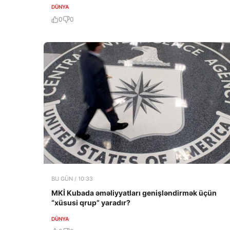
DÜNYA
0
0
BU GÜN / 10:33
MKİ Kubada əməliyyatları genişləndirmək üçün
“xüsusi qrup” yaradır?
DÜNYA