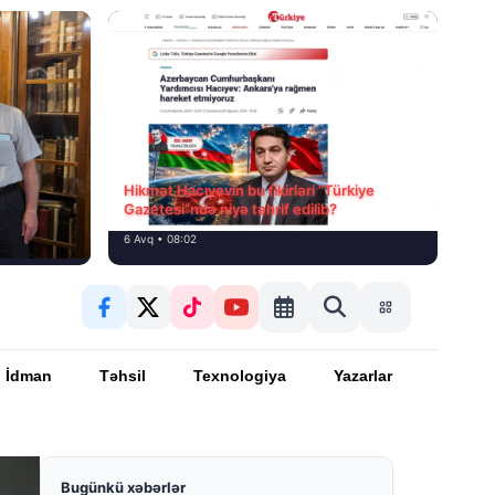
Hikmət Hacıyevin bu fikirləri “Türkiye
Gazetesi”ndə niyə təhrif edilib?
6 Avq • 08:02
İdman
Təhsil
Texnologiya
Yazarlar
Bugünkü xəbərlər