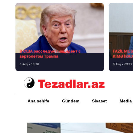
В США расследуют инцидент с
FAZİL MU
вертолетом Трампа
KİMƏ İRA
6 Avq • 13:26
6 Avq • 09:27
Ana səhifə
Gündəm
Siyasət
Media