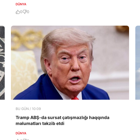
DÜNYA
0
0
BU GÜN / 10:09
Tramp ABŞ-da sursat çatışmazlığı haqqında
məlumatları təkzib etdi
DÜNYA