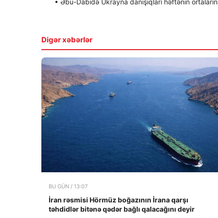
• Əbu-Dabidə Ukrayna danışıqları həftənin ortalarına 
Digər xəbərlər
BU GÜN / 13:07
İran rəsmisi Hörmüz boğazının İrana qarşı
təhdidlər bitənə qədər bağlı qalacağını deyir