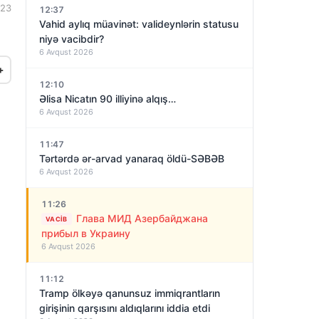
:23
12:37
Vahid aylıq müavinət: valideynlərin statusu
niyə vacibdir?
6 Avqust 2026
+
12:10
Əlisa Nicatın 90 illiyinə alqış…
6 Avqust 2026
11:47
Tərtərdə ər-arvad yanaraq öldü-SƏBƏB
6 Avqust 2026
11:26
Глава МИД Азербайджана
VACIB
прибыл в Украину
6 Avqust 2026
11:12
Tramp ölkəyə qanunsuz immiqrantların
girişinin qarşısını aldıqlarını iddia etdi