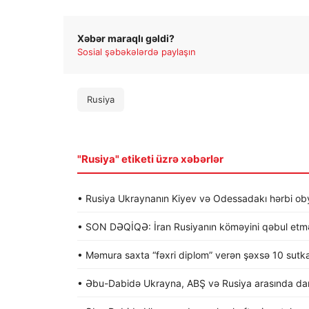
Xəbər maraqlı gəldi?
Sosial şəbəkələrdə paylaşın
Rusiya
"Rusiya" etiketi üzrə xəbərlər
• Rusiya Ukraynanın Kiyev və Odessadakı hərbi obye
• SON DƏQİQƏ: İran Rusiyanın köməyini qəbul etməy
• Məmura saxta “fəxri diplom” verən şəxsə 10 sutk
• Əbu-Dabidə Ukrayna, ABŞ və Rusiya arasında dan