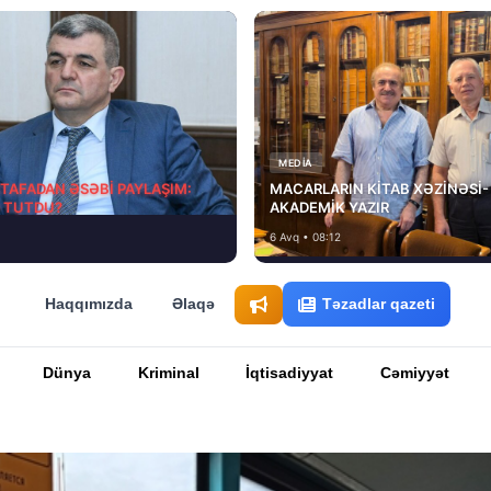
MEDİA
STAFADAN ƏSƏBİ PAYLAŞIM:
MACARLARIN KİTAB XƏZİNƏSİ-
D TUTDU?
AKADEMİK YAZIR
6 Avq • 08:12
Haqqımızda
Əlaqə
Təzadlar qazeti
Dünya
Kriminal
İqtisadiyyat
Cəmiyyət