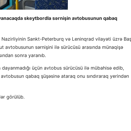
ayanacaqda skeytbordla sərnişin avtobusunun qabaq
ər Nazirliyinin Sankt-Peterburq və Leninqrad vilayəti üzrə Ba
rut avtobusunun sərnişini ilə sürücüsü arasında münaqişə
ndan sonra yaranıb.
dayanmadığı üçün avtobus sürücüsü ilə mübahisə edib,
avtobusun qabaq şüşəsinə ataraq onu sındıraraq yerindən
lər görülüb.