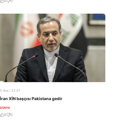
0
0
5 Avq / 22:37
İran XİN başçısı Pakistana gedir
DÜNYA
0
0