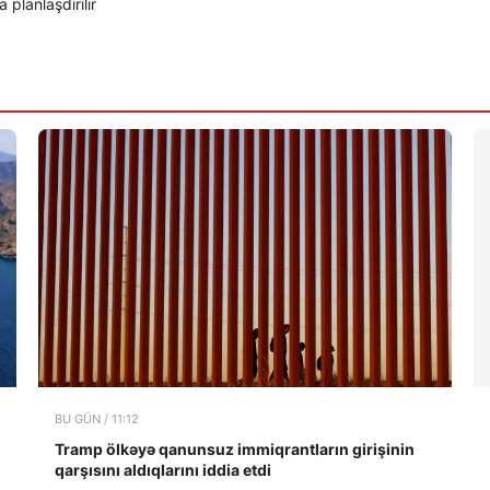
planlaşdırılır
BU GÜN / 11:12
Tramp ölkəyə qanunsuz immiqrantların girişinin
qarşısını aldıqlarını iddia etdi