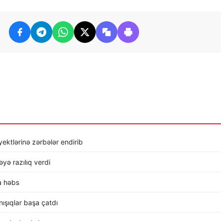
ktlərinə zərbələr endirib
ə razılıq verdi
a həbs
ışıqlar başa çatdı