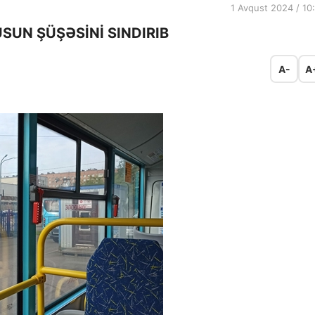
1 Avqust 2024 / 10
UN ŞÜŞƏSİNİ SINDIRIB
A-
A