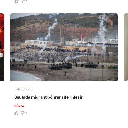
0
0
5 Avq / 22:55
Seutada miqrant böhranı dərinləşir
DÜNYA
0
0