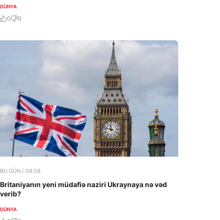
DÜNYA
0
0
BU GÜN / 09:58
Britaniyanın yeni müdafiə naziri Ukraynaya nə vəd
verib?
DÜNYA