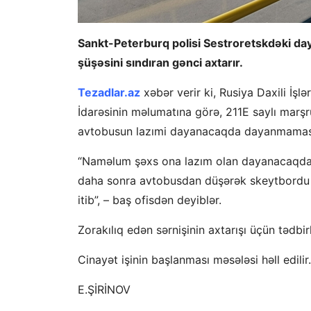
Sankt-Peterburq polisi Sestroretskdəki d
şüşəsini sındıran gənci axtarır.
Tezadlar.az
xəbər verir ki, Rusiya Daxili İşl
İdarəsinin məlumatına görə, 211E saylı marş
avtobusun lazımi dayanacaqda dayanmaması
“Naməlum şəxs ona lazım olan dayanacaqda 
daha sonra avtobusdan düşərək skeytbordu 
itib”, – baş ofisdən deyiblər.
Zorakılıq edən sərnişinin axtarışı üçün tədbir
Cinayət işinin başlanması məsələsi həll edilir.
E.ŞİRİNOV