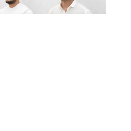
7 Avq / 21:11
Xarici informasiya sistemlərinə hücum edənlər
tutulub
HADISƏ
0
0