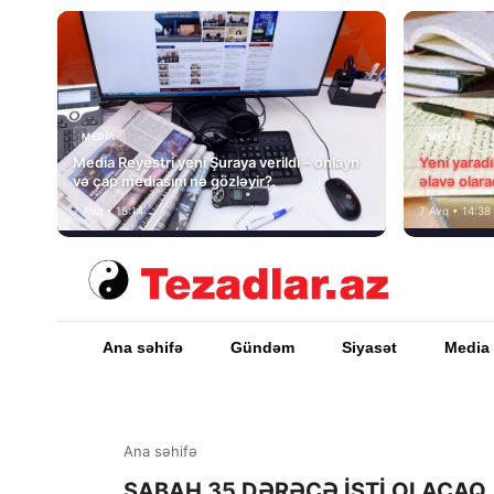
MEDİA
MEDİA
Media Reyestri yeni Şuraya verildi – onlayn
Yeni yarad
və çap mediasını nə gözləyir?
əlavə olara
7 Avq • 15:14
7 Avq • 14:38
Ana səhifə
Gündəm
Siyasət
Media
Ana səhifə
SABAH 35 DƏRƏCƏ İSTİ OLACAQ