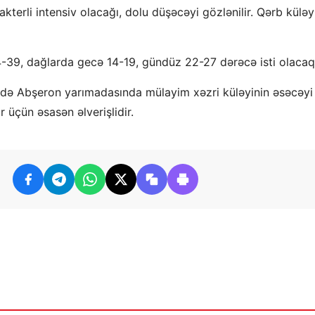
kterli intensiv olacağı, dolu düşəcəyi gözlənilir. Qərb küləy
39, dağlarda gecə 14-19, gündüz 22-27 dərəcə isti olacaq
-də Abşeron yarımadasında mülayim xəzri küləyinin əsəcəyi
r üçün əsasən əlverişlidir.