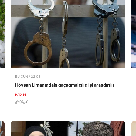
BU GÜN / 22:05
Hövsan Limanındakı qaçaqmalçılıq işi araşdırılır
HADISƏ
0
0