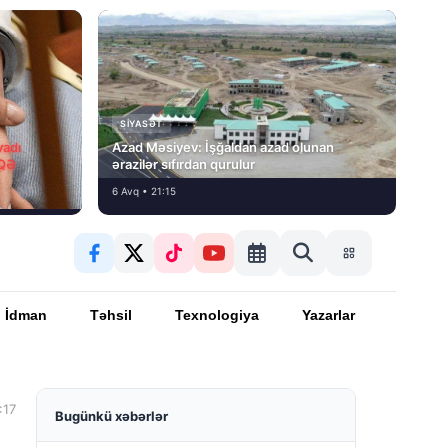
SIYASƏT
vadı
Azad Məsiyev: İşğaldan azad olunan
İQƏ
ərazilər sıfırdan qurulur
6 Avq • 21:15
İdman
Təhsil
Texnologiya
Yazarlar
:17
Bugünkü xəbərlər