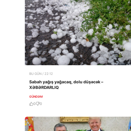
BU GÜN / 22:12
Sabah yağış yağacaq, dolu düşəcək –
XƏBƏRDARLIQ
GÜNDƏM
0
0