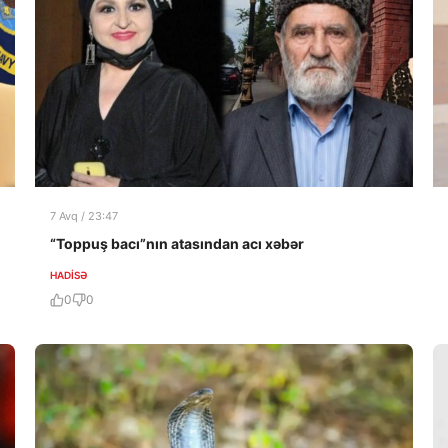
7 Avq / 23:47
“Toppuş bacı”nın atasından acı xəbər
HADISƏ
0
0