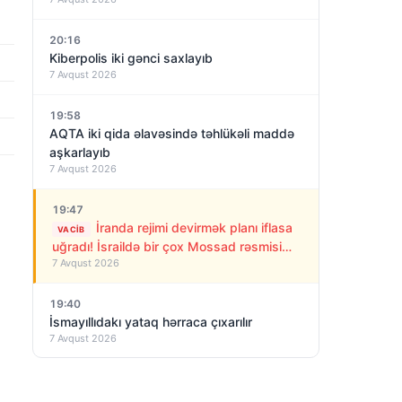
20:16
Kiberpolis iki gənci saxlayıb
7 Avqust 2026
19:58
AQTA iki qida əlavəsində təhlükəli maddə
aşkarlayıb
7 Avqust 2026
19:47
İranda rejimi devirmək planı iflasa
VACIB
uğradı! İsraildə bir çox Mossad rəsmisi
7 Avqust 2026
işdən çıxarıldı
19:40
İsmayıllıdakı yataq hərraca çıxarılır
7 Avqust 2026
19:22
Qaya Məmmədov: Cənubi Qafqazda yeni