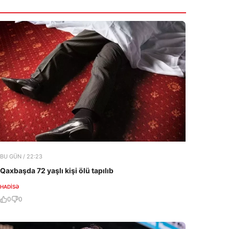
mərhələ başlayıb
7 Avqust 2026
BU GÜN / 22:23
Qaxbaşda 72 yaşlı kişi ölü tapılıb
HADISƏ
0
0