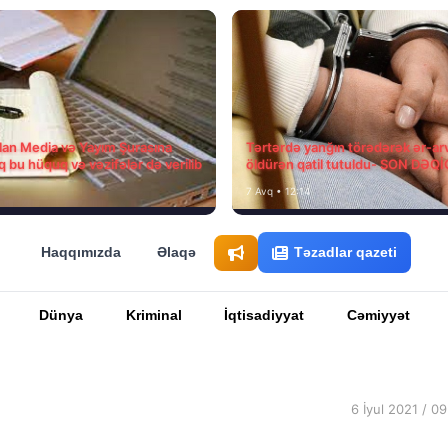
ılan Media və Yayım Şurasına
Tərtərdə yanğın törədərək ər-ar
q bu hüquq və vəzifələr də verilib
öldürən qatil tutuldu- SON DƏQ
7 Avq • 12:14
Haqqımızda
Əlaqə
Təzadlar qazeti
Dünya
Kriminal
İqtisadiyyat
Cəmiyyət
6 İyul 2021 / 09