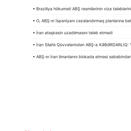
• Braziliya hökuməti ABŞ rəsmilərinin viza tələblərin
• O, ABŞ-ın İspaniyanı cəzalandırmaq planlarına be
• İran atəşkəsin uzadılmasını tələb etmədi
• İran Silahlı Qüvvələrindən ABŞ-a XƏBƏRDARLIQ: Y
• ABŞ-ın İran limanlarını blokada etməsi səbəbindən