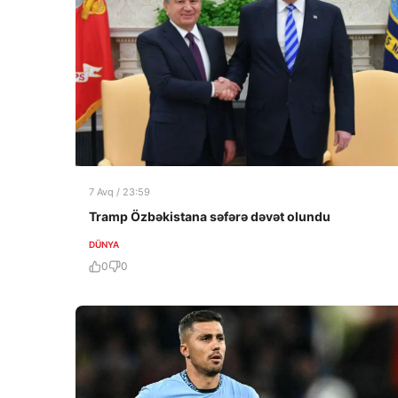
7 Avq / 23:59
Tramp Özbəkistana səfərə dəvət olundu
DÜNYA
0
0