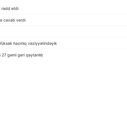
i rədd etdi
lə cavab verdi
üksək hazırlıq vəziyyətindəyik
 27 gəmi geri qaytarılıb