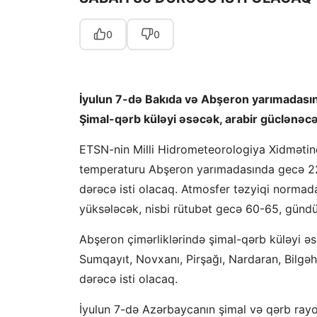
0
0
İyulun 7-də Bakıda və Abşeron yarımadasın
Şimal-qərb küləyi əsəcək, arabir güclənəcə
ETSN-nin Milli Hidrometeorologiya Xidməti
temperaturu Abşeron yarımadasında gecə 2
dərəcə isti olacaq. Atmosfer təzyiqi norm
yüksələcək, nisbi rütubət gecə 60-65, gündü
Abşeron çimərliklərində şimal-qərb küləyi ə
Sumqayıt, Novxanı, Pirşağı, Nardaran, Bilgə
dərəcə isti olacaq.
İyulun 7-də Azərbaycanın şimal və qərb rayo