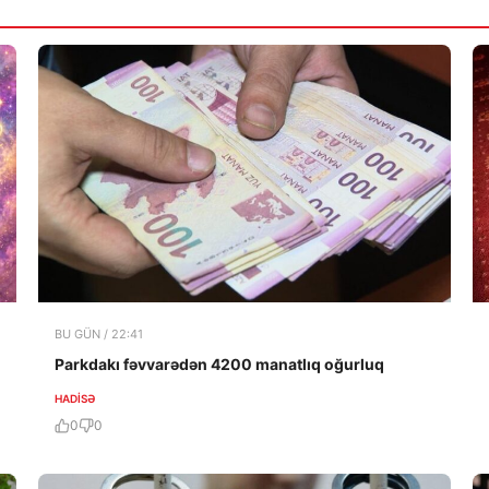
BU GÜN / 22:41
Parkdakı fəvvarədən 4200 manatlıq oğurluq
HADISƏ
0
0