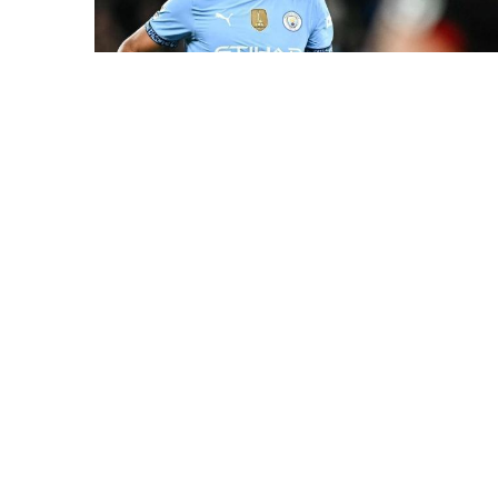
7 Avq / 23:17
Rodri “Barselona”ya keçə bilər
İDMAN
0
0