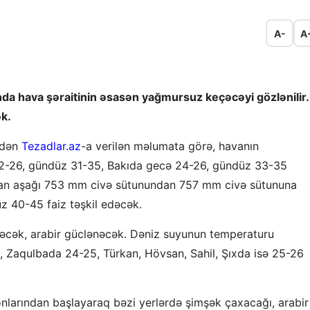
A-
A
da hava şəraitinin əsasən yağmursuz keçəcəyi gözlənilir.
k.
ndən
Tezadlar.az
-a verilən məlumata görə, havanın
2-26, gündüz 31-35, Bakıda gecə 24-26, gündüz 33-35
adan aşağı 753 mm civə sütunundan 757 mm civə sütununa
z 40-45 faiz təşkil edəcək.
səcək, arabir güclənəcək. Dəniz suyunun temperaturu
h, Zaqulbada 24-25, Türkan, Hövsan, Sahil, Şıxda isə 25-26
nlarından başlayaraq bəzi yerlərdə şimşək çaxacağı, arabir