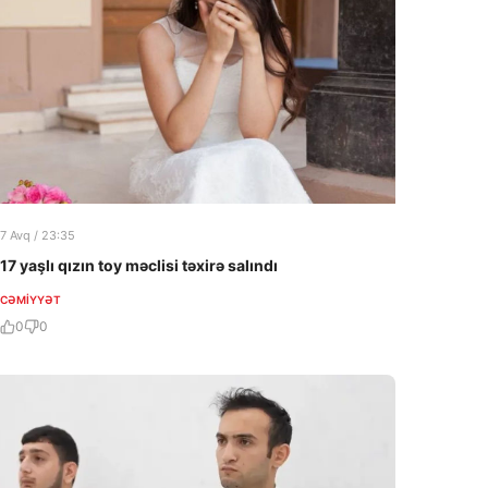
7 Avq / 23:35
17 yaşlı qızın toy məclisi təxirə salındı
CƏMIYYƏT
0
0