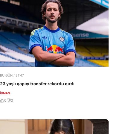
BU GÜN / 21:47
23 yaşlı qapıçı transfer rekordu qırdı
İDMAN
0
0