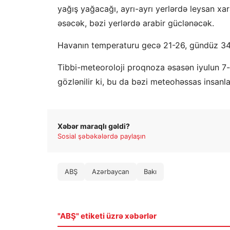
yağış yağacağı, ayrı-ayrı yerlərdə leysan xara
əsəcək, bəzi yerlərdə arabir güclənəcək.
Havanın temperaturu gecə 21-26, gündüz 34-
Tibbi-meteoroloji proqnoza əsasən iyulun 7
gözlənilir ki, bu da bəzi meteohəssas insanla
Xəbər maraqlı gəldi?
Sosial şəbəkələrdə paylaşın
ABŞ
Azərbaycan
Bakı
"ABŞ" etiketi üzrə xəbərlər