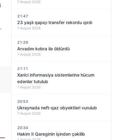
7 Avqust 2026
i
21:47
23 yaşlı qapıçı transfer rekordu qırdı
.
7 Avqust 2026
21:29
Arvadını kobra ilə öldürdü
7 Avqust 2026
21:11
Xarici informasiya sistemlərinə hücum
edənlər tutulub
7 Avqust 2026
20:53
Ukraynada neft-qaz obyektləri vurulub
7 Avqust 2026
20:34
Hakim II Qareginin işindən çəkilib
7 Avqust 2026