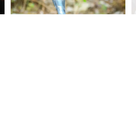
7 Avq / 21:29
Arvadını kobra ilə öldürdü
HADISƏ
0
0