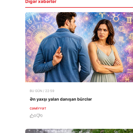
Digər xəbərlər
BU GÜN / 22:59
Ən yaxşı yalan danışan bürclər
CƏMIYYƏT
0
0