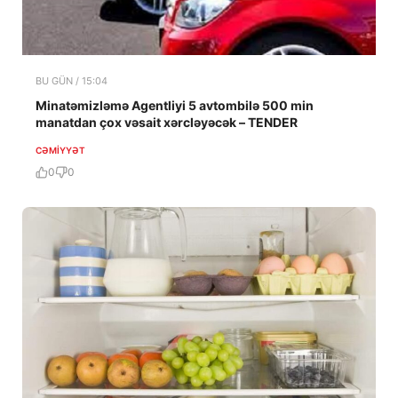
BU GÜN / 15:04
Minatəmizləmə Agentliyi 5 avtombilə 500 min
manatdan çox vəsait xərcləyəcək – TENDER
CƏMIYYƏT
0
0