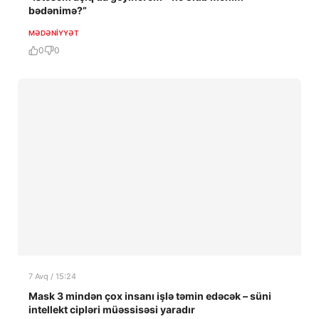
bədənimə?”
MƏDƏNIYYƏT
0
0
7 Avq / 15:24
Mask 3 mindən çox insanı işlə təmin edəcək – süni
intellekt cipləri müəssisəsi yaradır