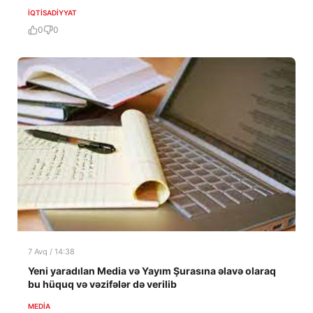
İQTISADIYYAT
0
0
7 Avq / 14:38
Yeni yaradılan Media və Yayım Şurasına əlavə olaraq
bu hüquq və vəzifələr də verilib
MEDİA