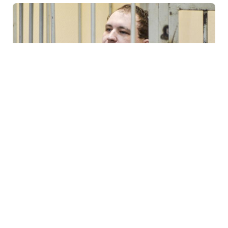
7 Avq / 12:45
ABŞ məhkum edilmiş amerikalının işi ilə bağlı
Moskvaya müraciət edib
DÜNYA
0
0