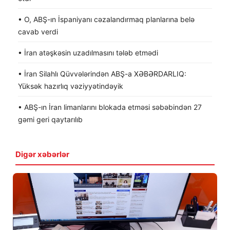
• O, ABŞ-ın İspaniyanı cəzalandırmaq planlarına belə
cavab verdi
• İran atəşkəsin uzadılmasını tələb etmədi
• İran Silahlı Qüvvələrindən ABŞ-a XƏBƏRDARLIQ:
Yüksək hazırlıq vəziyyətindəyik
• ABŞ-ın İran limanlarını blokada etməsi səbəbindən 27
gəmi geri qaytarılıb
Digər xəbərlər