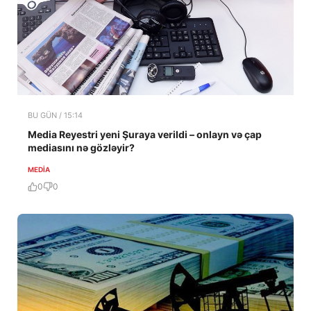
BU GÜN / 15:14
Media Reyestri yeni Şuraya verildi – onlayn və çap
mediasını nə gözləyir?
MEDİA
0
0