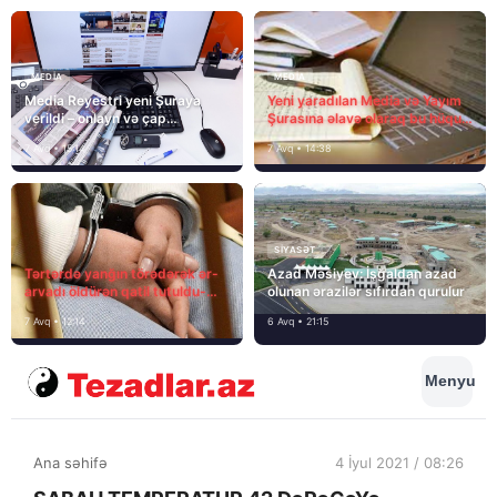
MEDİA
MEDİA
Media Reyestri yeni Şuraya
Yeni yaradılan Media və Yayım
verildi – onlayn və çap
Şurasına əlavə olaraq bu hüquq
mediasını nə gözləyir?
və vəzifələr də verilib
7 Avq • 15:14
7 Avq • 14:38
SIYASƏT
Tərtərdə yanğın törədərək ər-
Azad Məsiyev: İşğaldan azad
arvadı öldürən qatil tutuldu-
olunan ərazilər sıfırdan qurulur
SON DƏQİQƏ
7 Avq • 12:14
6 Avq • 21:15
Menyu
Ana səhifə
4 İyul 2021 / 08:26