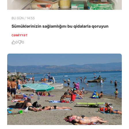
BU GÜN / 14:55
Sümüklərinizin sağlamlığını bu qidalarla qoruyun
CƏMIYYƏT
0
0