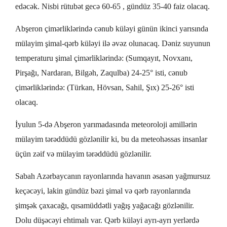
edəcək. Nisbi rütubət gecə 60-65 , gündüz 35-40 faiz olacaq.
Abşeron çimərliklərində cənub küləyi günün ikinci yarısında
mülayim şimal-qərb küləyi ilə əvəz olunacaq. Dəniz suyunun
temperaturu şimal çimərliklərində: (Sumqayıt, Novxanı,
Pirşağı, Nardaran, Bilgəh, Zaqulba) 24-25° isti, cənub
çimərliklərində: (Türkan, Hövsan, Sahil, Şıx) 25-26° isti
olacaq.
İyulun 5-də Abşeron yarımadasında meteoroloji amillərin
mülayim tərəddüdü gözlənilir ki, bu da meteohəssas insanlar
üçün zəif və mülayim tərəddüdü gözlənilir.
Sabah Azərbaycanın rayonlarında havanın əsasən yağmursuz
keçəcəyi, lakin
gündüz bəzi şimal və qərb rayonlarında
şimşək çaxacağı, qısamüddətli yağış yağacağı gözlənilir.
Dolu düşəcəyi ehtimalı var. Qərb küləyi ayrı-ayrı yerlərdə