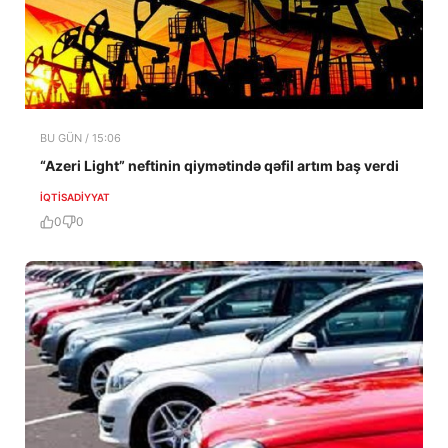
BU GÜN / 15:06
“Azeri Light” neftinin qiymətində qəfil artım baş verdi
İQTISADIYYAT
0
0