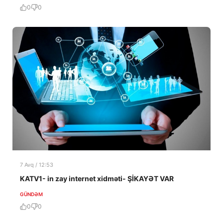
0
0
7 Avq / 12:53
KATV1- in zay internet xidməti- ŞİKAYƏT VAR
GÜNDƏM
0
0