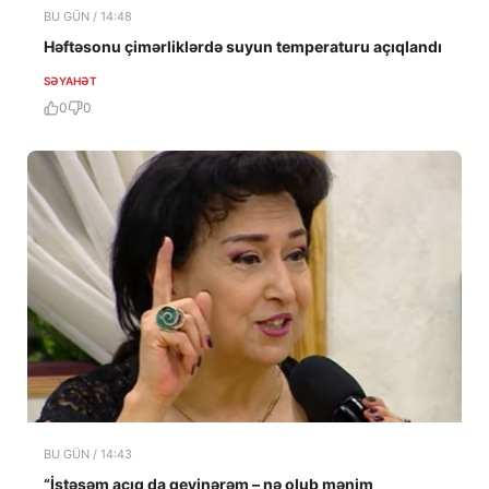
BU GÜN / 14:48
Həftəsonu çimərliklərdə suyun temperaturu açıqlandı
SƏYAHƏT
0
0
BU GÜN / 14:43
“İstəsəm açıq da geyinərəm – nə olub mənim