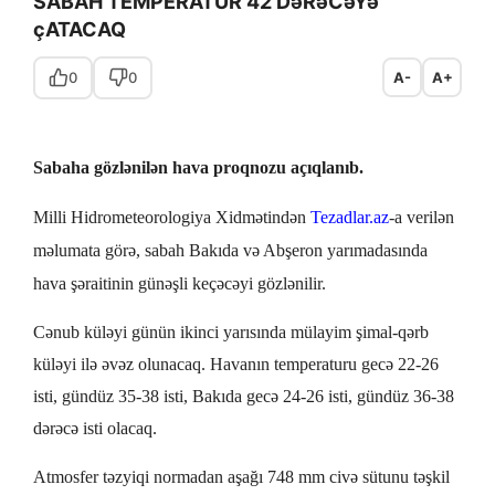
SABAH TEMPERATUR 42 DəRəCəYə
çATACAQ
0
0
A-
A+
Sabaha gözlənilən hava proqnozu açıqlanıb.
Milli Hidrometeorologiya Xidmətindən
Tezadlar.az
-a verilən
məlumata görə,
sabah Bakıda və Abşeron yarımadasında
hava şəraitinin günəşli keçəcəyi gözlənilir.
Cənub küləyi günün ikinci yarısında mülayim şimal-qərb
küləyi ilə əvəz olunacaq.
Havanın temperaturu gecə 22-26
isti, gündüz 35-38 isti, Bakıda gecə 24-26 isti, gündüz 36-38
dərəcə isti olacaq.
Atmosfer təzyiqi normadan aşağı 748 mm civə sütunu təşkil