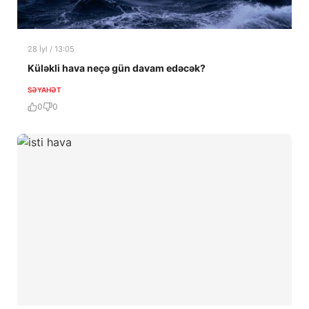
28 İyl / 13:05
Küləkli hava neçə gün davam edəcək?
SƏYAHƏT
0
0