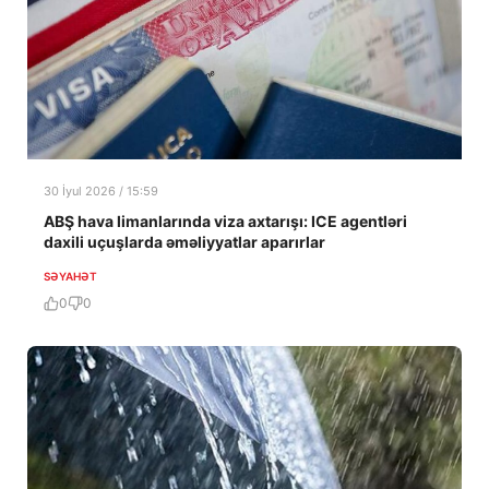
30 İyul 2026 / 15:59
ABŞ hava limanlarında viza axtarışı: ICE agentləri
daxili uçuşlarda əməliyyatlar aparırlar
SƏYAHƏT
0
0