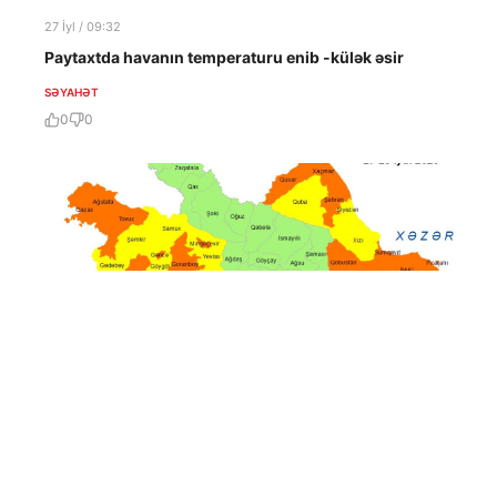
27 İyl / 09:32
Paytaxtda havanın temperaturu enib -külək əsir
SƏYAHƏT
0
0
26 İyl / 13:31