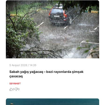
5 Avqust 2026 / 14:35
Sabah yağış yağacaq – bəzi rayonlarda şimşək
çaxacaq
SƏYAHƏT
0
0