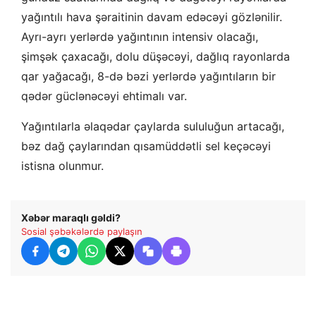
yağıntılı hava şəraitinin davam edəcəyi gözlənilir.
Ayrı-ayrı yerlərdə yağıntının intensiv olacağı,
şimşək çaxacağı, dolu düşəcəyi, dağlıq rayonlarda
qar yağacağı, 8-də bəzi yerlərdə yağıntıların bir
qədər güclənəcəyi ehtimalı var.
Yağıntılarla əlaqədar çaylarda sululuğun artacağı,
bəz dağ çaylarından qısamüddətli sel keçəcəyi
istisna olunmur.
Xəbər maraqlı gəldi?
Sosial şəbəkələrdə paylaşın