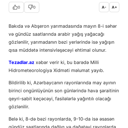
0
0
A-
A+
Bakıda və Abşeron yarımadasında mayın 8-i səhər
və gündüz saatlarında arabir yağış yağacağı
gözlənilir, yarımadanın bəzi yerlərində isə yağışın
qısa müddətə intensivləşəcəyi ehtimal olunur.
Tezadlar.az
xəbər verir ki, bu barədə Milli
Hidrometeorologiya Xidməti məlumat yayıb.
Bildirilib ki, Azərbaycanın rayonlarında may ayının
birinci ongünlüyünün son günlərində hava şəraitinin
qeyri-sabit keçəcəyi, fasilələrlə yağıntılı olacağı
gözlənilir.
Belə ki, 8-də bəzi rayonlarda, 9-10-da isə əsasən
gündüz saatlarında dağlıq və dağətəyi rayonlarda