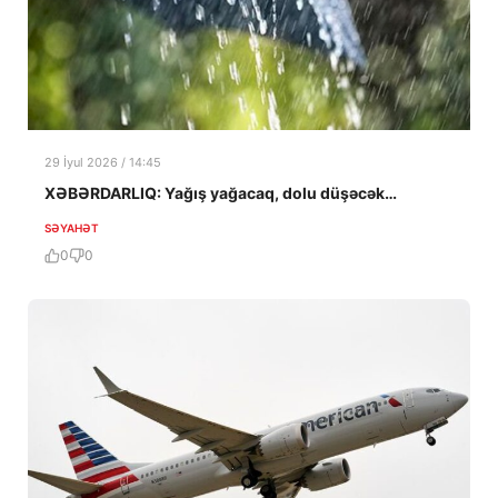
29 İyul 2026 / 14:45
XƏBƏRDARLIQ: Yağış yağacaq, dolu düşəcək…
SƏYAHƏT
0
0