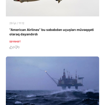
29 İyl / 11:12
“American Airlines” bu səbəbdən uçuşları müvəqqəti
olaraq dayandırdı
SƏYAHƏT
0
0