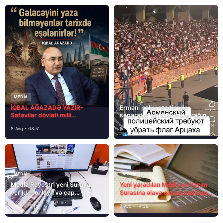
MEDİA
İQBAL AĞAZADƏ YAZIR-
Erməni polisi stadionda
Səfəvilər dövləti milli
separatçı “Artsax”ın bayrağını
dövlətdirmi?
müsadirə etdi və…
8 Avq • 08:51
8 Avq • 08:39
MEDİA
MEDİA
Media Reyestri yeni Şuraya
Yeni yaradılan Media və Yayım
verildi – onlayn və çap
Şurasına əlavə olaraq bu hüquq
mediasını nə gözləyir?
və vəzifələr də verilib
7 Avq • 15:14
7 Avq • 14:38