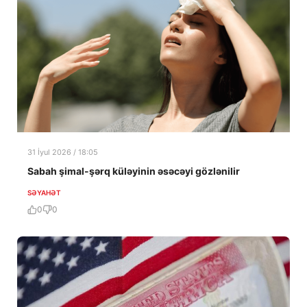
31 İyul 2026 / 18:05
Sabah şimal-şərq küləyinin əsəcəyi gözlənilir
SƏYAHƏT
0
0