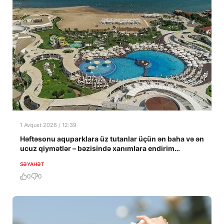
1 Avqust 2026 / 12:39
Həftəsonu aquparklara üz tutanlar üçün ən baha və ən
ucuz qiymətlər – bəzisində xanımlara endirim…
SƏYAHƏT
0
0