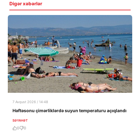
Digər xəbərlər
7 Avqust 2026 / 14:48
Həftəsonu çimərliklərdə suyun temperaturu açıqlandı
SƏYAHƏT
0
0