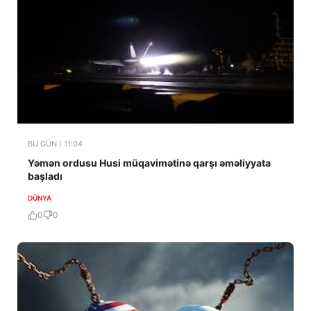
BU GÜN / 11:04
Yəmən ordusu Husi müqavimətinə qarşı əməliyyata
başladı
DÜNYA
0
0