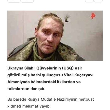
Ukrayna Silahlı Qüvvələrinin (USQ) əsir
götürülmüş hərbi qulluqçusu Vitali Kuçeryavı
Almaniyada bölmələrdəki itkilərdən və
təlimlərdən danışıb.
Bu barədə Rusiya Müdafiə Nazirliyinin mətbuat
xidməti məlumat yayıb.