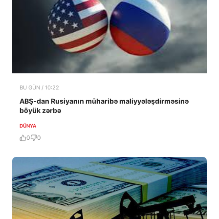
BU GÜN / 10:22
ABŞ-dan Rusiyanın müharibə maliyyələşdirməsinə
böyük zərbə
DÜNYA
0
0