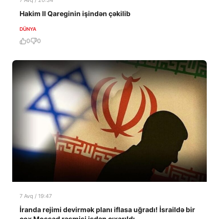
Hakim II Qareginin işindən çəkilib
DÜNYA
0
0
7 Avq / 19:47
İranda rejimi devirmək planı iflasa uğradı! İsraildə bir
çox Mossad rəsmisi işdən çıxarıldı