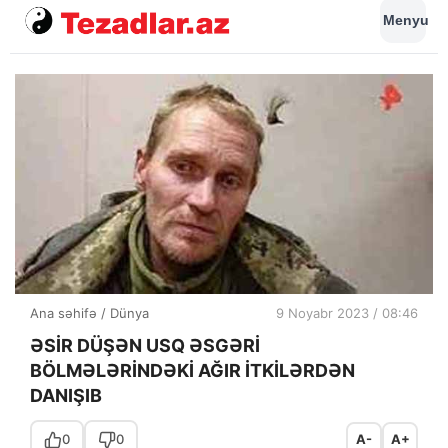
Menyu
Ana səhifə
/
Dünya
9 Noyabr 2023 / 08:46
ƏSİR DÜŞƏN USQ ƏSGƏRİ
BÖLMƏLƏRİNDƏKİ AĞIR İTKİLƏRDƏN
DANIŞIB
0
0
A-
A+