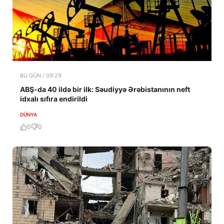
BU GÜN / 09:29
ABŞ-da 40 ildə bir ilk: Səudiyyə Ərəbistanının neft
idxalı sıfıra endirildi
DÜNYA
0
0