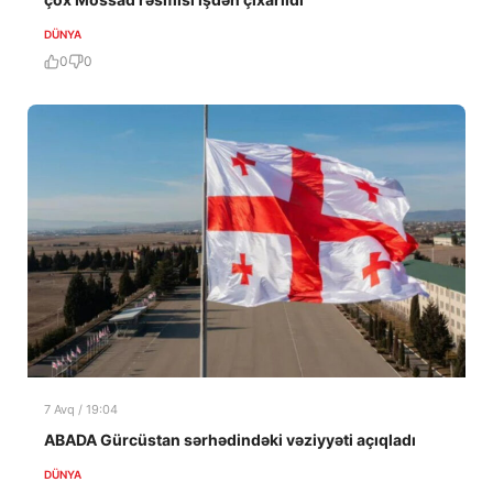
DÜNYA
0
0
7 Avq / 19:04
ABADA Gürcüstan sərhədindəki vəziyyəti açıqladı
DÜNYA