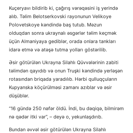
Kuçeryavı bildirib ki, çağırış vərəqəsini iş yerində
alıb. Təlim Belotserkovski rayonunun Velikoye
Polovetskoye kəndində baş tutub. Məzun
olduqdan sonra ukraynalı əsgərlər təlim keçmək
üçün Almaniyaya gediblər, orada onlara tankları
idarə etmə və atəşə tutma yolları göstərilib.
Əsir götürülən Ukrayna Silahlı Qüvvələrinin zabiti
təlimdən qayıdıb və onun Truşki kəndində yerləşən
rotasından briqada yaradılıb. Hərbi qulluqçuların
Kupyanska köçürülməsi zamanı azıblar və əsir
düşüblər.
“16 gündə 250 nəfər öldü. İndi, bu dəqiqə, bilmirəm
nə qədər itki var”, – deyə o, yekunlaşdırıb.
Bundan əvvəl əsir götürülən Ukrayna Silahlı