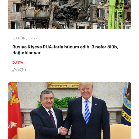
BU GÜN / 07:27
Rusiya Kiyevə PUA-larla hücum edib: 3 nəfər ölüb,
dağıntılar var
DÜNYA
0
0