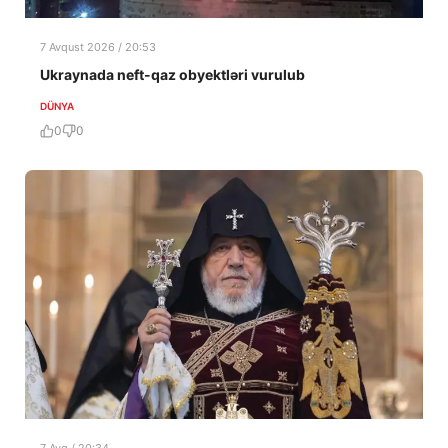
7 Avqust 2026 / 20:53
Ukraynada neft-qaz obyektləri vurulub
DÜNYA
0
0
7 Avq / 20:34