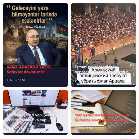
MEDİA
İQBAL AĞAZADƏ YAZIR-
Erməni polisi stadionda
Səfəvilər dövləti milli
separatçı “Artsax”ın bayrağını
dövlətdirmi?
müsadirə etdi və…
8 Avq • 08:51
8 Avq • 08:39
MEDİA
MEDİA
Media Reyestri yeni Şuraya
Yeni yaradılan Media və Yayım
verildi – onlayn və çap
Şurasına əlavə olaraq bu hüquq
mediasını nə gözləyir?
və vəzifələr də verilib
7 Avq • 15:14
7 Avq • 14:38