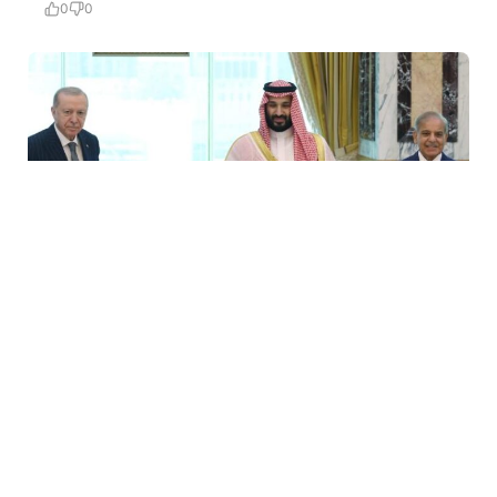
0
0
7 Avq / 18:34
Ərdoğanın Məkkə Sazişi ilə bağlı açıqlaması: Bütün
qardaş ölkələr üçün açıqdır
DÜNYA
0
0