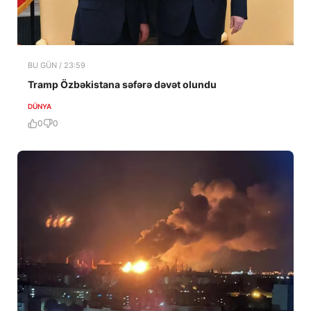
BU GÜN / 23:59
Tramp Özbəkistana səfərə dəvət olundu
DÜNYA
0
0