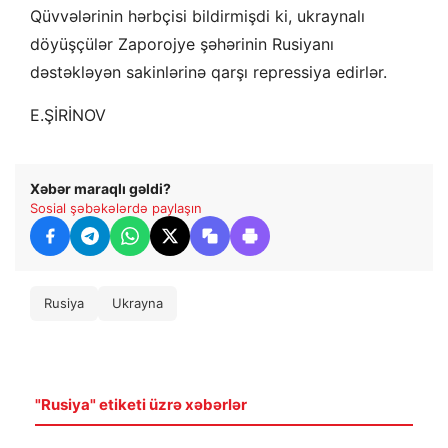
Qüvvələrinin hərbçisi bildirmişdi ki, ukraynalı
döyüşçülər Zaporojye şəhərinin Rusiyanı
dəstəkləyən sakinlərinə qarşı repressiya edirlər.
E.ŞİRİNOV
Xəbər maraqlı gəldi?
Sosial şəbəkələrdə paylaşın
Rusiya
Ukrayna
"Rusiya" etiketi üzrə xəbərlər