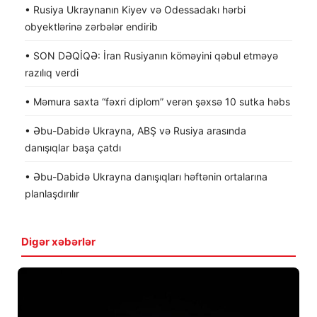
• Rusiya Ukraynanın Kiyev və Odessadakı hərbi
obyektlərinə zərbələr endirib
• SON DƏQİQƏ: İran Rusiyanın köməyini qəbul etməyə
razılıq verdi
• Məmura saxta “fəxri diplom” verən şəxsə 10 sutka həbs
• Əbu-Dabidə Ukrayna, ABŞ və Rusiya arasında
danışıqlar başa çatdı
• Əbu-Dabidə Ukrayna danışıqları həftənin ortalarına
planlaşdırılır
Digər xəbərlər