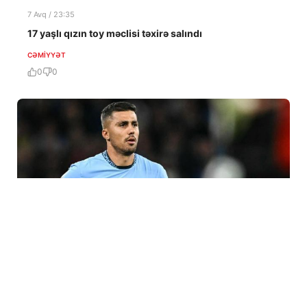
7 Avq / 23:35
17 yaşlı qızın toy məclisi təxirə salındı
CƏMIYYƏT
0
0
7 Avq / 23:17