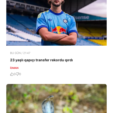
BU GÜN / 21:47
23 yaşlı qapıçı transfer rekordu qırdı
İDMAN
0
0