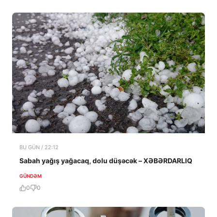
BU GÜN / 22:12
Sabah yağış yağacaq, dolu düşəcək – XƏBƏRDARLIQ
GÜNDƏM
0
0