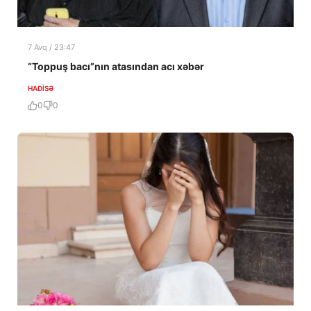
7 Avq / 23:47
“Toppuş bacı”nın atasından acı xəbər
HADISƏ
0
0