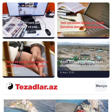
MEDİA
MEDİA
Media Reyestri yeni Şuraya
Yeni yaradılan Media və Yayım
verildi – onlayn və çap
Şurasına əlavə olaraq bu hüquq
mediasını nə gözləyir?
və vəzifələr də verilib
7 Avq • 15:14
7 Avq • 14:38
SIYASƏT
Tərtərdə yanğın törədərək ər-
Azad Məsiyev: İşğaldan azad
arvadı öldürən qatil tutuldu-
olunan ərazilər sıfırdan qurulur
SON DƏQİQƏ
7 Avq • 12:14
6 Avq • 21:15
Menyu