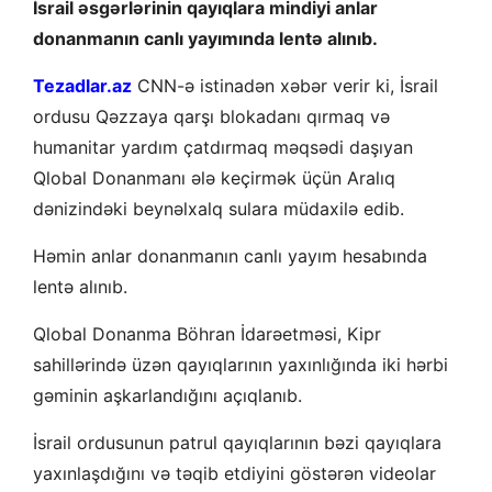
İsrail əsgərlərinin qayıqlara mindiyi anlar
donanmanın canlı yayımında lentə alınıb.
Tezadlar.az
CNN-ə istinadən xəbər verir ki, İsrail
ordusu Qəzzaya qarşı blokadanı qırmaq və
humanitar yardım çatdırmaq məqsədi daşıyan
Qlobal Donanmanı ələ keçirmək üçün Aralıq
dənizindəki beynəlxalq sulara müdaxilə edib.
Həmin anlar donanmanın canlı yayım hesabında
lentə alınıb.
Qlobal Donanma Böhran İdarəetməsi, Kipr
sahillərində üzən qayıqlarının yaxınlığında iki hərbi
gəminin aşkarlandığını açıqlanıb.
İsrail ordusunun patrul qayıqlarının bəzi qayıqlara
yaxınlaşdığını və təqib etdiyini göstərən videolar