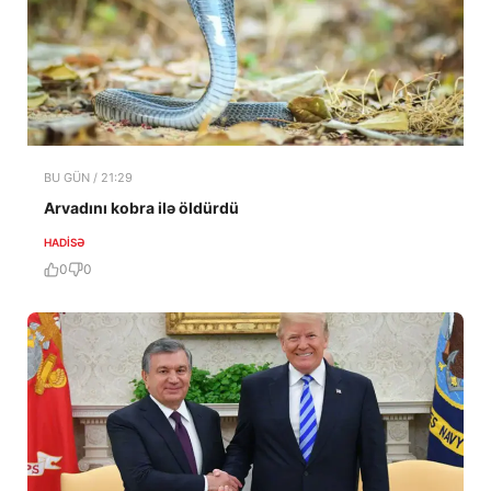
BU GÜN / 21:29
Arvadını kobra ilə öldürdü
HADISƏ
0
0