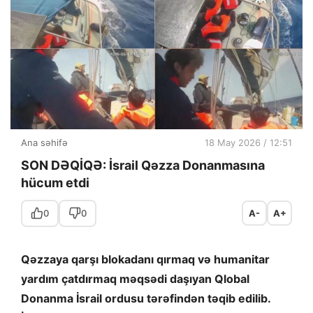
Ana səhifə
18 May 2026 / 12:51
SON DƏQİQƏ: İsrail Qəzza Donanmasına
hücum etdi
0
0
A-
A+
Qəzzaya qarşı blokadanı qırmaq və humanitar
yardım çatdırmaq məqsədi daşıyan Qlobal
Donanma İsrail ordusu tərəfindən təqib edilib.