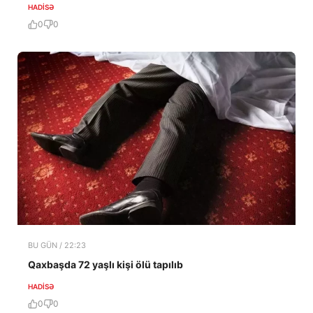
HADISƏ
0
0
BU GÜN / 22:23
Qaxbaşda 72 yaşlı kişi ölü tapılıb
HADISƏ
0
0