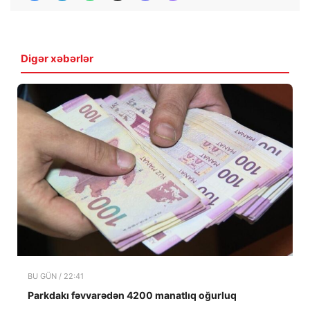
Digər xəbərlər
BU GÜN / 22:41
Parkdakı fəvvarədən 4200 manatlıq oğurluq