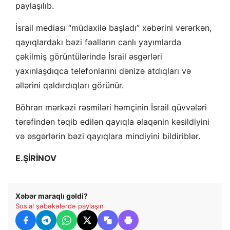
paylaşılıb.
İsrail mediası “müdaxilə başladı” xəbərini verərkən,
qayıqlardakı bəzi fəalların canlı yayımlarda
çəkilmiş görüntülərində İsrail əsgərləri
yaxınlaşdıqca telefonlarını dənizə atdıqları və
əllərini qaldırdıqları görünür.
Böhran mərkəzi rəsmiləri həmçinin İsrail qüvvələri
tərəfindən təqib edilən qayıqla əlaqənin kəsildiyini
və əsgərlərin bəzi qayıqlara mindiyini bildiriblər.
E.ŞİRİNOV
Xəbər maraqlı gəldi?
Sosial şəbəkələrdə paylaşın