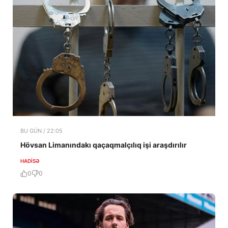
BU GÜN / 22:05
Hövsan Limanındakı qaçaqmalçılıq işi araşdırılır
HADISƏ
0
0