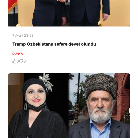
7 Avq / 23:59
Tramp Özbəkistana səfərə dəvət olundu
DÜNYA
0
0