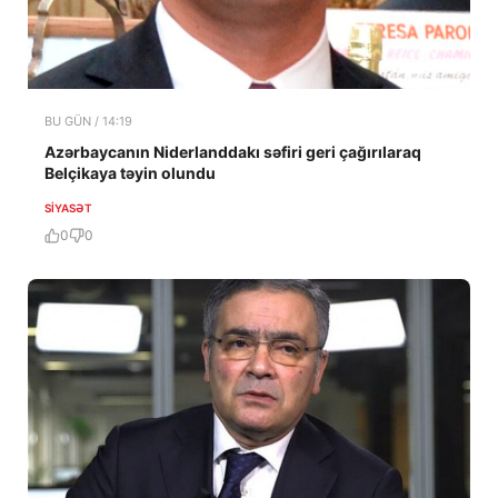
BU GÜN / 14:19
Azərbaycanın Niderlanddakı səfiri geri çağırılaraq
Belçikaya təyin olundu
SIYASƏT
0
0