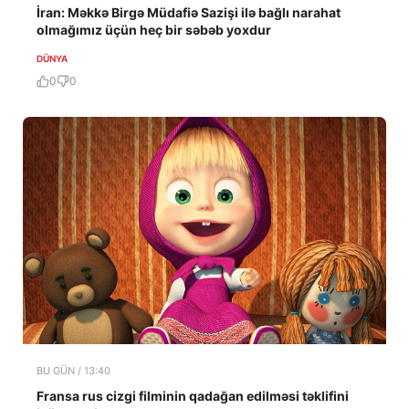
İran: Məkkə Birgə Müdafiə Sazişi ilə bağlı narahat
olmağımız üçün heç bir səbəb yoxdur
DÜNYA
0
0
BU GÜN / 13:40
Fransa rus cizgi filminin qadağan edilməsi təklifini