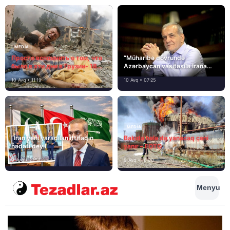
MEDİA
Просто вспомнить о том, что
“Müharibə dövründə
было в эти дни в Грузии- 18
Azərbaycan vasitəsilə İrana
лет назад, 8 августа 2008
yardım və dəstək göstərilib”
10 Avq • 11:19
10 Avq • 07:25
года…
MEDİA
“İran yeni yaradılan ittifaqın
Bakıda hələ də yanacaq çəni
hədəfi deyil”
yanır – FOTO
9 Avq • 21:54
9 Avq • 18:00
Menyu