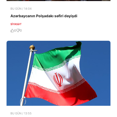
BU GÜN / 14:04
Azərbaycanın Polşadakı səfiri dəyişdi
SIYASƏT
0
0
BU GÜN / 13:55