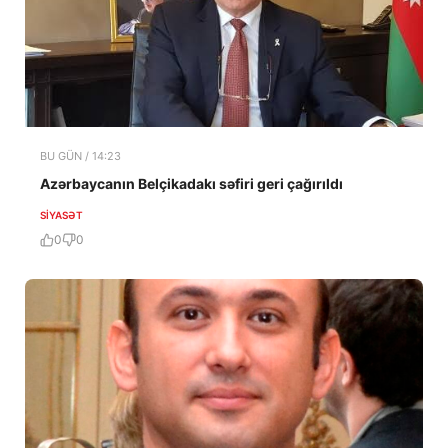
BU GÜN / 14:23
Azərbaycanın Belçikadakı səfiri geri çağırıldı
SIYASƏT
0
0