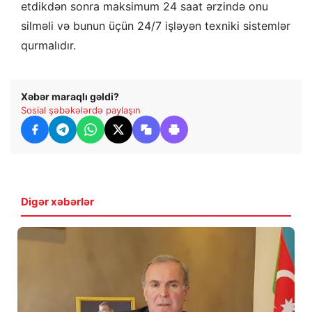
etdikdən sonra maksimum 24 saat ərzində onu
silməli və bunun üçün 24/7 işləyən texniki sistemlər
qurmalıdır.
Xəbər maraqlı gəldi?
Sosial şəbəkələrdə paylaşın
Digər xəbərlər