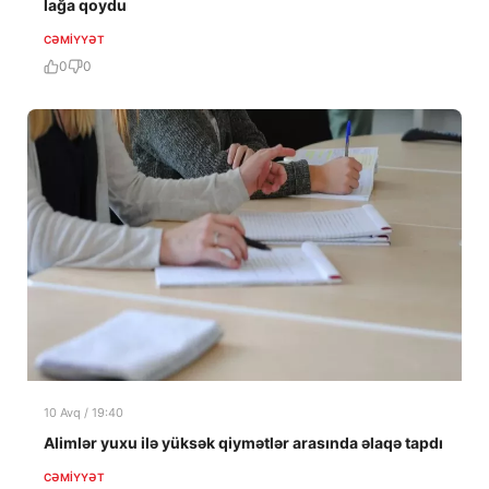
lağa qoydu
CƏMIYYƏT
0
0
10 Avq / 19:40
Alimlər yuxu ilə yüksək qiymətlər arasında əlaqə tapdı
CƏMIYYƏT