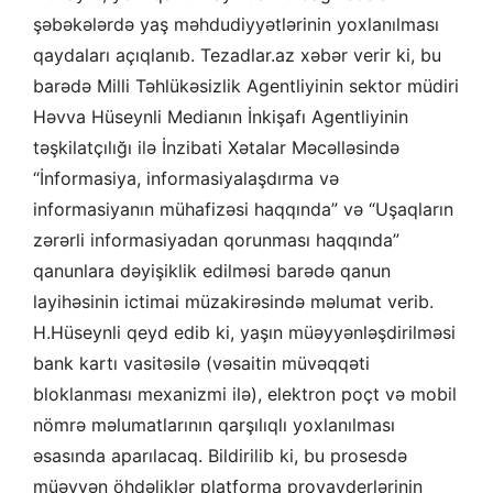
şəbəkələrdə yaş məhdudiyyətlərinin yoxlanılması
qaydaları açıqlanıb. Tezadlar.az xəbər verir ki, bu
barədə Milli Təhlükəsizlik Agentliyinin sektor müdiri
Həvva Hüseynli Medianın İnkişafı Agentliyinin
təşkilatçılığı ilə İnzibati Xətalar Məcəlləsində
“İnformasiya, informasiyalaşdırma və
informasiyanın mühafizəsi haqqında” və “Uşaqların
zərərli informasiyadan qorunması haqqında”
qanunlara dəyişiklik edilməsi barədə qanun
layihəsinin ictimai müzakirəsində məlumat verib.
H.Hüseynli qeyd edib ki, yaşın müəyyənləşdirilməsi
bank kartı vasitəsilə (vəsaitin müvəqqəti
bloklanması mexanizmi ilə), elektron poçt və mobil
nömrə məlumatlarının qarşılıqlı yoxlanılması
əsasında aparılacaq. Bildirilib ki, bu prosesdə
müəyyən öhdəliklər platforma provayderlərinin