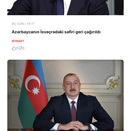
BU GÜN / 14:11
Azərbaycanın İsveçrədəki səfiri geri çağırıldı
SIYASƏT
0
0