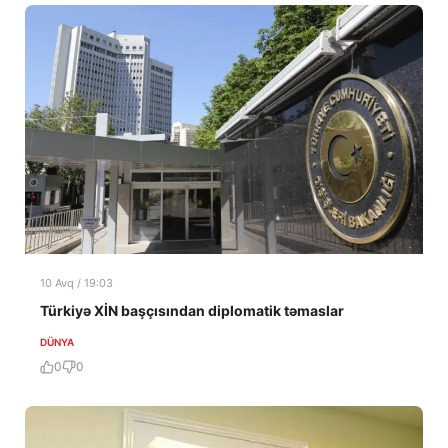
10 Avq / 19:03
Türkiyə XİN başçısından diplomatik təmaslar
DÜNYA
0
0