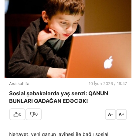
Ana səhifə
10 İyun 2026 / 16:47
Sosial şəbəkələrdə yaş senzi: QANUN
BUNLARI QADAĞAN EDƏCƏK!
0
0
A-
A+
Nəhayət, yeni qanun layihəsi ilə bağlı sosial