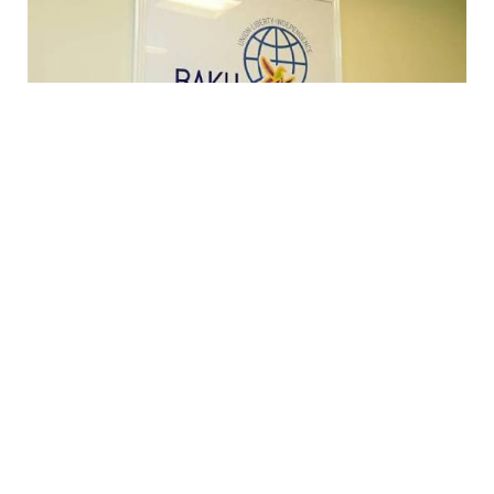
10 Avq / 18:44
BTQ siqh icmasına dəstək verdi
SIYASƏT
0
0