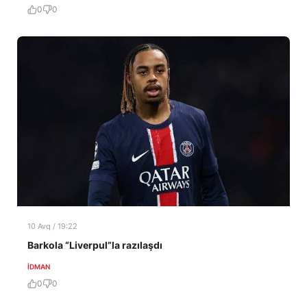
0
0
10 Avq / 19:22
Barkola “Liverpul”la razılaşdı
İDMAN
0
0