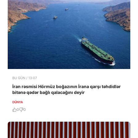
BU GÜN / 13:07
İran rəsmisi Hörmüz boğazının İrana qarşı təhdidlər
bitənə qədər bağlı qalacağını deyir
DÜNYA
0
0