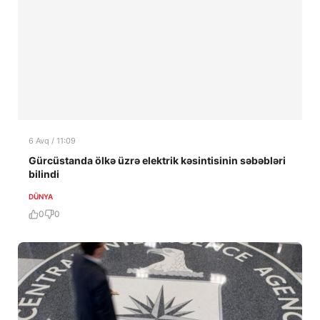
6 Avq / 11:09
Gürcüstanda ölkə üzrə elektrik kəsintisinin səbəbləri
bilindi
DÜNYA
0
0