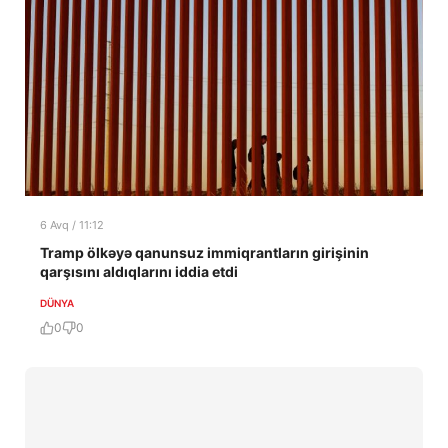
6 Avq / 11:12
Tramp ölkəyə qanunsuz immiqrantların girişinin
qarşısını aldıqlarını iddia etdi
DÜNYA
0
0