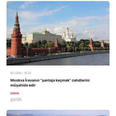
BU GÜN / 18:33
Moskva İrəvanın “şantaja keçmək” cəhdlərini
müşahidə edir
DÜNYA
0
0