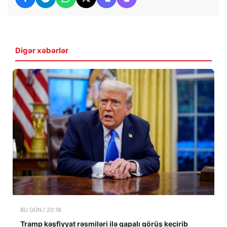
Digər xəbərlər
BU GÜN / 20:18
Tramp kəşfiyyat rəsmiləri ilə qapalı görüş keçirib