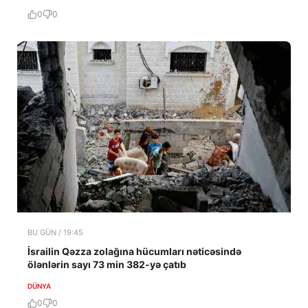
0
0
BU GÜN / 19:45
İsrailin Qəzza zolağına hücumları nəticəsində
ölənlərin sayı 73 min 382-yə çatıb
DÜNYA
0
0