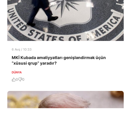
6 Avq / 10:33
MKİ Kubada əməliyyatları genişləndirmək üçün
“xüsusi qrup” yaradır?
DÜNYA
0
0