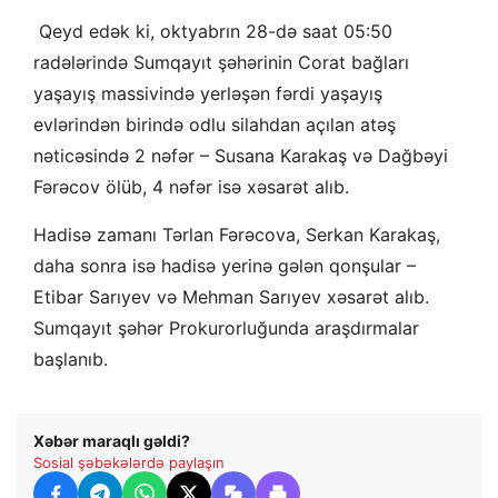
Qeyd edək ki, oktyabrın 28-də saat 05:50
radələrində Sumqayıt şəhərinin Corat bağları
yaşayış massivində yerləşən fərdi yaşayış
evlərindən birində odlu silahdan açılan atəş
nəticəsində 2 nəfər – Susana Karakaş və Dağbəyi
Fərəcov ölüb, 4 nəfər isə xəsarət alıb.
Hadisə zamanı Tərlan Fərəcova, Serkan Karakaş,
daha sonra isə hadisə yerinə gələn qonşular –
Etibar Sarıyev və Mehman Sarıyev xəsarət alıb.
Sumqayıt şəhər Prokurorluğunda araşdırmalar
başlanıb.
Xəbər maraqlı gəldi?
Sosial şəbəkələrdə paylaşın