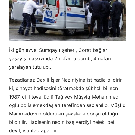
İki gün əvvəl Sumqayıt şəhəri, Corat bağları
yaşayış massivində 2 nəfəri öldürüb, 4 nəfəri
yaralayan tutulub…
Tezadlar.az Daxili İşlər Nazirliyinə istinadla bildirir
ki, cinayət hadisəsini törətməkdə şübhəli bilinən
1987-ci il təvəllüdlü Tağıyev Müşviq Məhəmməd
oğlu polis əməkdaşları tərəfindən saxlanılıb. Müşfiq
Məmmədovun öldürülən şəxslərlə qonşu olduğu
bildirilir. Hadisənin nədın baş verdiyi hələki bəlli
deyil, istintaq aparılır.