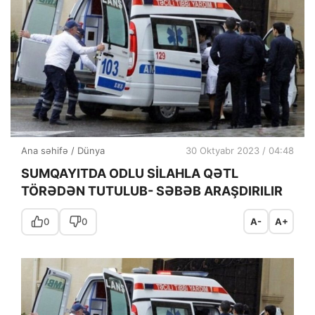
Ana səhifə
/
Dünya
30 Oktyabr 2023 / 04:48
SUMQAYITDA ODLU SİLAHLA QƏTL
TÖRƏDƏN TUTULUB- SƏBƏB ARAŞDIRILIR
0
0
A-
A+