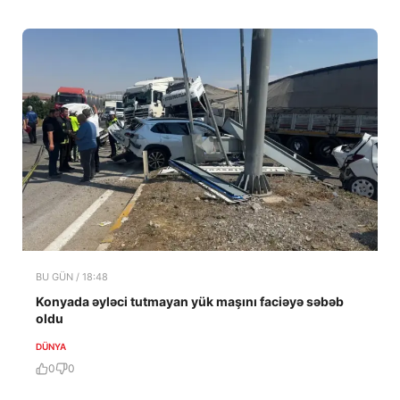
BU GÜN / 18:48
Konyada əyləci tutmayan yük maşını faciəyə səbəb
oldu
DÜNYA
0
0