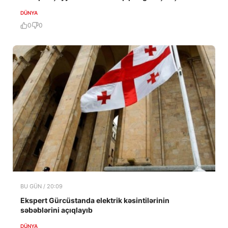
DÜNYA
0
0
BU GÜN / 20:09
Ekspert Gürcüstanda elektrik kəsintilərinin
səbəblərini açıqlayıb
DÜNYA