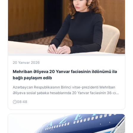
20 Yanvar 2026
Mehriban Əliyeva 20 Yanvar faciəsinin ildönümü ilə
bağlı paylaşım edib
Azərbaycan Respublikasının Birinci vitse-prezidenti Mehriban
Əliyeva sosial şəbəkə hesablarında 20 Yanvar faciəsinin 36-cı
ildönümü ilə bağlı paylaşım edib. Tezadlar.az xəbər...
08:48