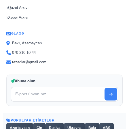
Qazet Arxivi
Xəbər Arxivi
ƏLAQƏ
Bakı, Azərbaycan
070 210 10 44
tezadlar@gmail.com
Abunə olun
POPULYAR ETIKETLƏR
Azərbaycan
Çin
Rusiya
Ukrayna
Bakı
ABŞ