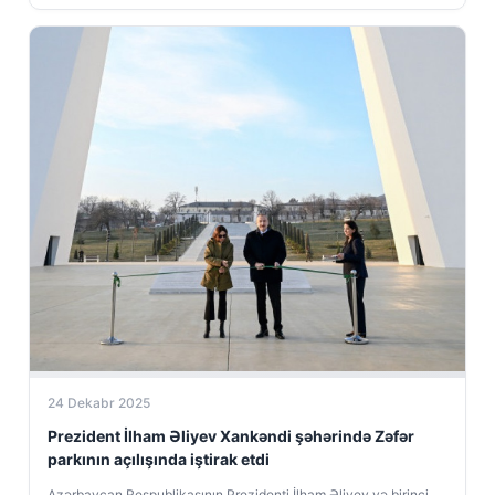
24 Dekabr 2025
Prezident İlham Əliyev Xankəndi şəhərində Zəfər
parkının açılışında iştirak etdi
Azərbaycan Respublikasının Prezidenti İlham Əliyev və birinci