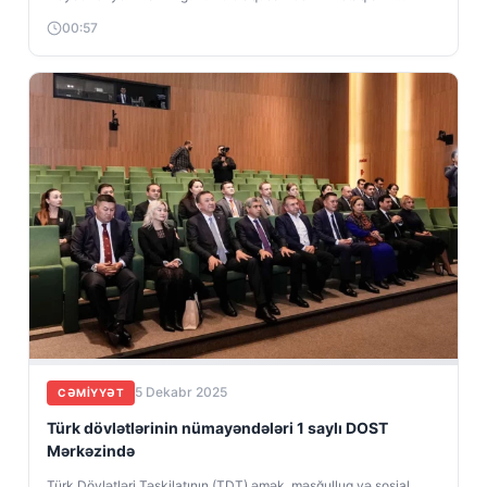
səhifəsində paylaşım edib. Tezadlar.az xəbər...
00:57
5 Dekabr 2025
CƏMIYYƏT
Türk dövlətlərinin nümayəndələri 1 saylı DOST
Mərkəzində
Türk Dövlətləri Təşkilatının (TDT) əmək, məşğulluq və sosial