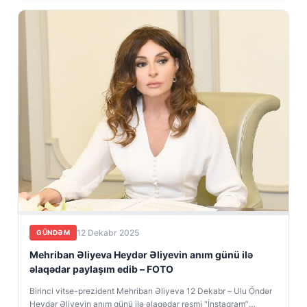
12 Dekabr 2025
GÜNDƏM
Mehriban Əliyeva Heydər Əliyevin anım günü ilə
əlaqədar paylaşım edib – FOTO
Birinci vitse-prezident Mehriban Əliyeva 12 Dekabr – Ulu Öndər
Heydər Əliyevin anım günü ilə əlaqədar rəsmi “İnstaqram”