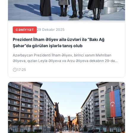
29 Dekabr 2025
CƏMIYYƏT
Prezident İlham Əliyev ailə üzvləri ilə “Bakı Ağ
Şəhər”də görülən işlərlə tanış olub
Azərbaycan Prezidenti İlham Əliyev, birinci xanım Mehriban
Əliyeva, qızları Leyla Əliyeva və Arzu Əliyeva dekabrın 29-da
“Bakı Ağ Şəhər”də olublar....
17:25