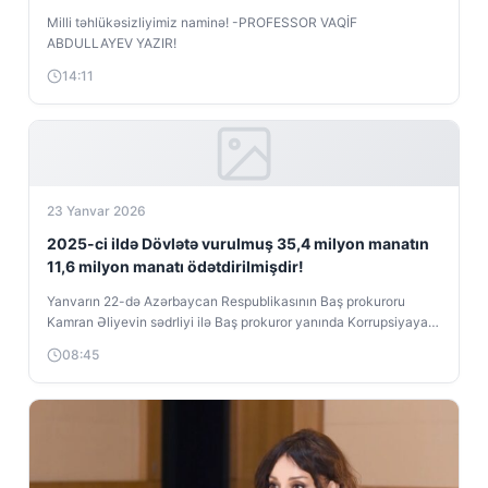
Milli təhlükəsizliyimiz naminə! -PROFESSOR VAQİF
ABDULLAYEV YAZIR!
14:11
23 Yanvar 2026
2025-ci ildə Dövlətə vurulmuş 35,4 milyon manatın
11,6 milyon manatı ödətdirilmişdir!
Yanvarın 22-də Azərbaycan Respublikasının Baş prokuroru
Kamran Əliyevin sədrliyi ilə Baş prokuror yanında Korrupsiyaya
qarşı Mübarizə Baş İdarəsində 2025-ci il...
08:45