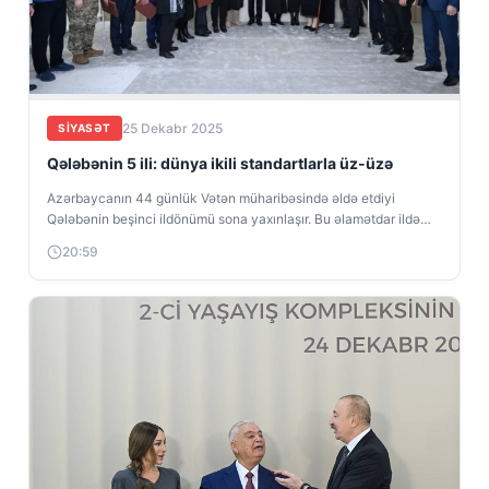
25 Dekabr 2025
SIYASƏT
Qələbənin 5 ili: dünya ikili standartlarla üz-üzə
Azərbaycanın 44 günlük Vətən müharibəsində əldə etdiyi
Qələbənin beşinci ildönümü sona yaxınlaşır. Bu əlamətdar ildə
Qarabağ və Şərqi Zəngəzurda bir...
20:59