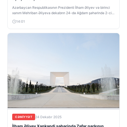
Azərbaycan Respublikasının Prezidenti İlham Əliyev və birinci
xanım Mehriban Əliyeva dekabrın 24-də Ağdam şəhərində 2-ci
yaşayış kompleksinin açılışında iştirak edib...
14:01
24 Dekabr 2025
CƏMIYYƏT
İlham Əliyev Xankəndi şəhərində Zəfər parkının