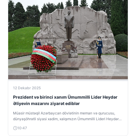
12 Dekabr 2025
Prezident və birinci xanım Ümummilli Lider Heydər
Əliyevin məzarını ziyarət ediblər
Müasir müstəqil Azərbaycan dövlətinin memarı və qurucusu,
dünyaşöhrətli siyasi xadim, xalqımızın Ümummilli Lideri Heydər
Əliyevin vəfatından bu gün 22 il...
10:47