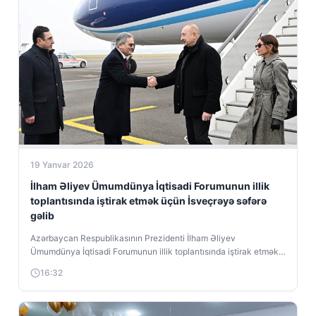
19 Yanvar 2026
İlham Əliyev Ümumdünya İqtisadi Forumunun illik
toplantısında iştirak etmək üçün İsveçrəyə səfərə
gəlib
Azərbaycan Respublikasının Prezidenti İlham Əliyev
Ümumdünya İqtisadi Forumunun illik toplantısında iştirak etmək
üçün yanvarın 19-da İsveçrə Konfederasiyasına səfərə gəlib.
16:32
Tezadlar.az...