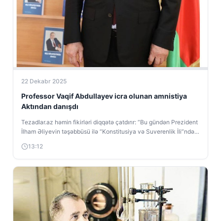
22 Dekabr 2025
Professor Vaqif Abdullayev icra olunan amnistiya
Aktından danışdı
Tezadlar.az həmin fikirləri diqqətə çatdırır: “Bu gündən Prezident
İlham Əliyevin təşəbbüsü ilə “Konstitusiya və Suverenlik İli”ndə
qəbul edilən Amnistiya aktının...
13:12