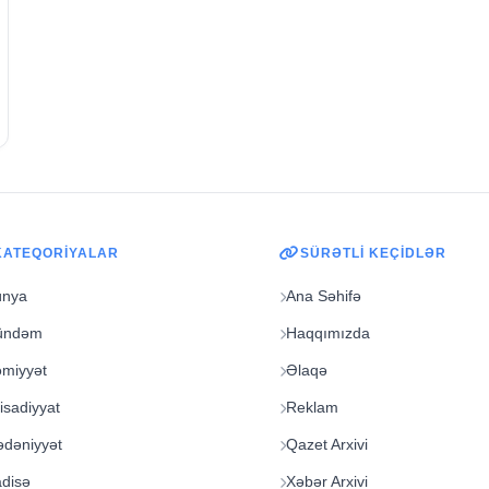
KATEQORIYALAR
SÜRƏTLI KEÇIDLƏR
ünya
Ana Səhifə
ündəm
Haqqımızda
miyyət
Əlaqə
tisadiyyat
Reklam
dəniyyət
Qazet Arxivi
disə
Xəbər Arxivi