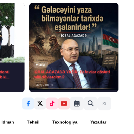
MEDİA
denti
İQBAL AĞAZADƏ YAZIR- Səfəvilər dövləti
b ki…
milli dövlətdirmi?
8 Avq • 08:51
İdman
Təhsil
Texnologiya
Yazarlar