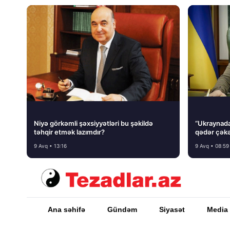
Niyə görkəmli şəxsiyyətləri bu şəkildə
“Ukraynada 
təhqir etmək lazımdır?
qədər çəkə
9 Avq • 13:16
9 Avq • 08:59
Ana səhifə
Gündəm
Siyasət
Media