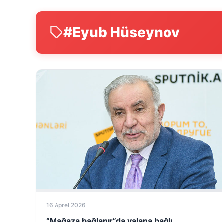
#Eyub Hüseynov
16 Aprel 2026
“Mağaza bağlanır”da yalana bağlı