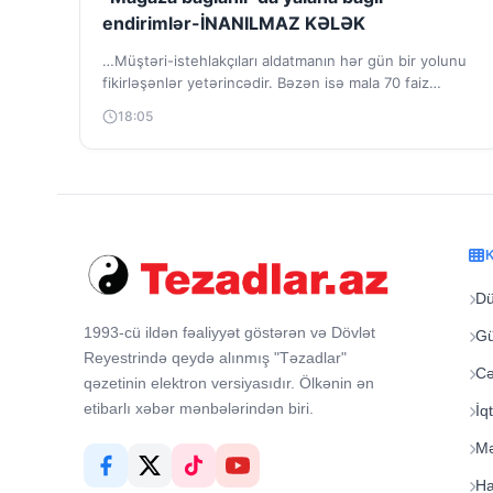
endirimlər-İNANILMAZ KƏLƏK
…Müştəri-istehlakçıları aldatmanın hər gün bir yolunu
fikirləşənlər yetərincədir. Bəzən isə mala 70 faiz
endirim yazıb müştərini cəlb edirlər, amma təmasda...
18:05
D
1993-cü ildən fəaliyyət göstərən və Dövlət
G
Reyestrində qeydə alınmış "Təzadlar"
Cə
qəzetinin elektron versiyasıdır. Ölkənin ən
etibarlı xəbər mənbələrindən biri.
İq
Mə
Ha