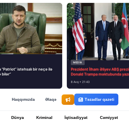
MEDİA
“Patriot” istehsalı bir neçə ilə
Prezident İlham Əliyev ABŞ prezi
 bilər”
Donald Trampa məktubunda yazı
8 Avq • 21:43
Haqqımızda
Əlaqə
Təzadlar qazeti
Dünya
Kriminal
İqtisadiyyat
Cəmiyyət