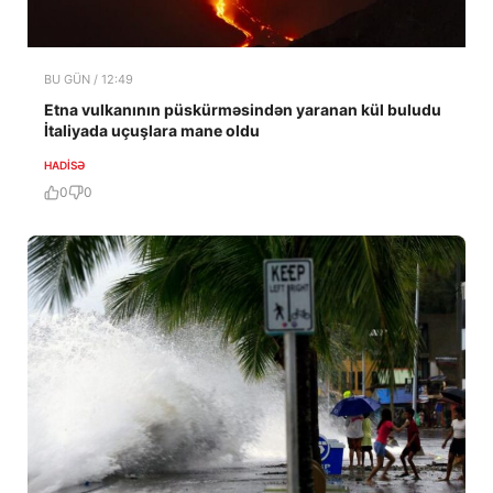
BU GÜN / 12:49
Etna vulkanının püskürməsindən yaranan kül buludu
İtaliyada uçuşlara mane oldu
HADISƏ
0
0