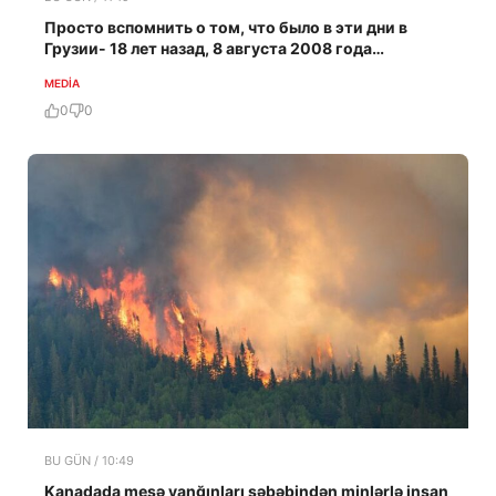
Просто вспомнить о том, что было в эти дни в
Грузии- 18 лет назад, 8 августа 2008 года…
MEDİA
0
0
BU GÜN / 10:49
Kanadada meşə yanğınları səbəbindən minlərlə insan