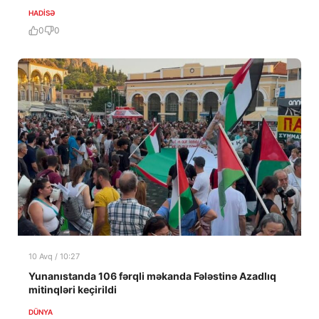
HADISƏ
0
0
10 Avq / 10:27
Yunanıstanda 106 fərqli məkanda Fələstinə Azadlıq
mitinqləri keçirildi
DÜNYA