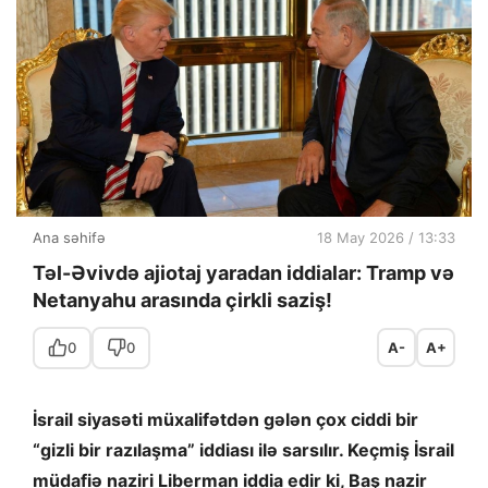
Ana səhifə
18 May 2026 / 13:33
Təl-Əvivdə ajiotaj yaradan iddialar: Tramp və
Netanyahu arasında çirkli saziş!
0
0
A-
A+
İsrail siyasəti müxalifətdən gələn çox ciddi bir
“gizli bir razılaşma” iddiası ilə sarsılır. Keçmiş İsrail
müdafiə naziri Liberman iddia edir ki, Baş nazir