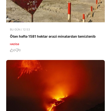
BU GÜN / 12:53
Ötən həftə 1581 hektar ərazi minalardan təmizlənib
HADISƏ
0
0