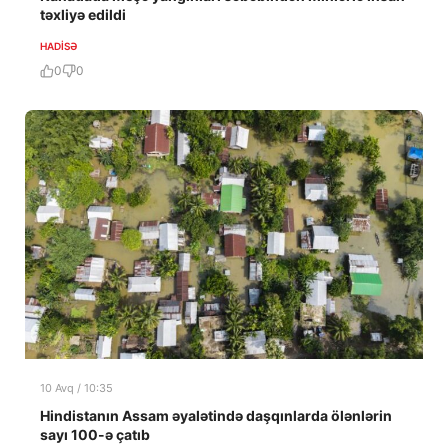
təxliyə edildi
HADISƏ
0
0
10 Avq / 10:35
Hindistanın Assam əyalətində daşqınlarda ölənlərin
sayı 100-ə çatıb