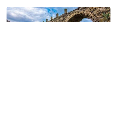
10 Avq / 10:10
Hansı bölgələrimiz turizmdə öndədir?-İNANILMAZ
CƏMIYYƏT
0
0