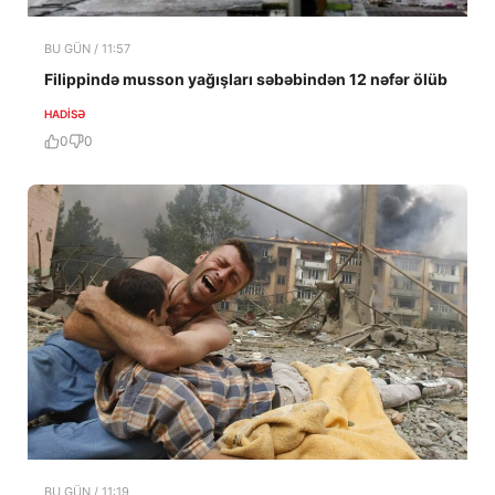
BU GÜN / 11:57
Filippində musson yağışları səbəbindən 12 nəfər ölüb
HADISƏ
0
0
BU GÜN / 11:19