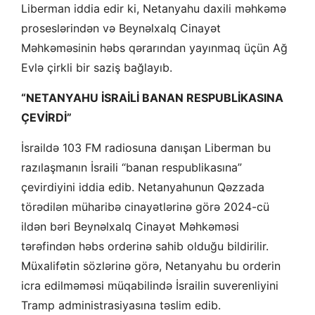
Liberman iddia edir ki, Netanyahu daxili məhkəmə
proseslərindən və Beynəlxalq Cinayət
Məhkəməsinin həbs qərarından yayınmaq üçün Ağ
Evlə çirkli bir saziş bağlayıb.
“NETANYAHU İSRAİLİ BANAN RESPUBLİKASINA
ÇEVİRDİ”
İsraildə 103 FM radiosuna danışan Liberman bu
razılaşmanın İsraili “banan respublikasına”
çevirdiyini iddia edib. Netanyahunun Qəzzada
törədilən müharibə cinayətlərinə görə 2024-cü
ildən bəri Beynəlxalq Cinayət Məhkəməsi
tərəfindən həbs orderinə sahib olduğu bildirilir.
Müxalifətin sözlərinə görə, Netanyahu bu orderin
icra edilməməsi müqabilində İsrailin suverenliyini
Tramp administrasiyasına təslim edib.