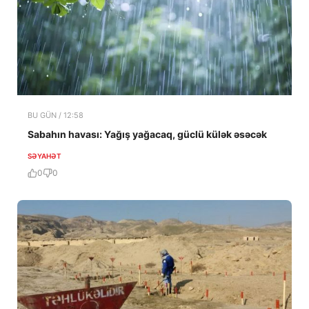
BU GÜN / 12:58
Sabahın havası: Yağış yağacaq, güclü külək əsəcək
SƏYAHƏT
0
0