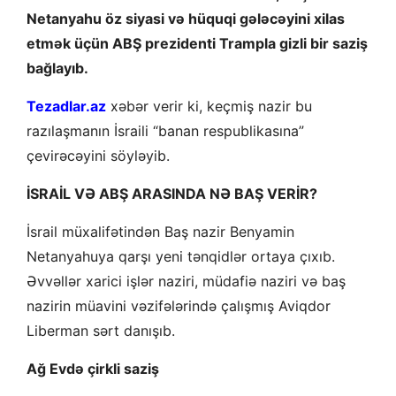
Netanyahu öz siyasi və hüquqi gələcəyini xilas
etmək üçün ABŞ prezidenti Trampla gizli bir saziş
bağlayıb.
Tezadlar.az
xəbər verir ki, keçmiş nazir bu
razılaşmanın İsraili “banan respublikasına”
çevirəcəyini söyləyib.
İSRAİL VƏ ABŞ ARASINDA NƏ BAŞ VERİR?
İsrail müxalifətindən Baş nazir Benyamin
Netanyahuya qarşı yeni tənqidlər ortaya çıxıb.
Əvvəllər xarici işlər naziri, müdafiə naziri və baş
nazirin müavini vəzifələrində çalışmış Aviqdor
Liberman sərt danışıb.
Ağ Evdə çirkli saziş