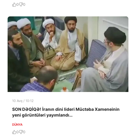
0
0
10 Avq / 10:12
SON DƏQİQƏ! İranın dini lideri Müctəba Xameneinin
yeni görüntüləri yayımlandı…
DÜNYA
0
0