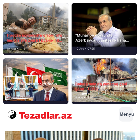
MEDİA
Просто вспомнить о том, что
“Müharibə dövründə
было в эти дни в Грузии- 18
Azərbaycan vasitəsilə İrana
лет назад, 8 августа 2008
yardım və dəstək göstərilib”
10 Avq • 11:19
10 Avq • 07:25
года…
MEDİA
“İran yeni yaradılan ittifaqın
Bakıda hələ də yanacaq çəni
hədəfi deyil”
yanır – FOTO
9 Avq • 21:54
9 Avq • 18:00
Menyu