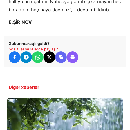
həll yoluna çatmır. Nəticəyə gətirib çıxarmayan heç
bir addım heç nəyə dəyməz”, – deyə o bildirib.
E.ŞİRİNOV
Xəbər maraqlı gəldi?
Sosial şəbəkələrdə paylaşın
Digər xəbərlər