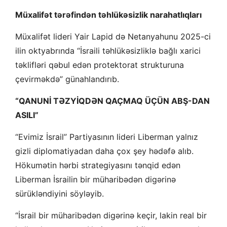
Müxalifət tərəfindən təhlükəsizlik narahatlıqları
Müxalifət lideri Yair Lapid də Netanyahunu 2025-ci
ilin oktyabrında “İsraili təhlükəsizliklə bağlı xarici
təklifləri qəbul edən protektorat strukturuna
çevirməkdə” günahlandırıb.
“QANUNİ TƏZYİQDƏN QAÇMAQ ÜÇÜN ABŞ-DAN
ASILI”
“Evimiz İsrail” Partiyasının lideri Liberman yalnız
gizli diplomatiyadan daha çox şey hədəfə alıb.
Hökumətin hərbi strategiyasını tənqid edən
Liberman İsrailin bir müharibədən digərinə
sürükləndiyini söyləyib.
“İsrail bir müharibədən digərinə keçir, lakin real bir