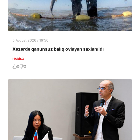
5 Avqust 2026 / 19:56
Xəzərdə qanunsuz balıq ovlayan saxlanıldı
HADISƏ
0
0