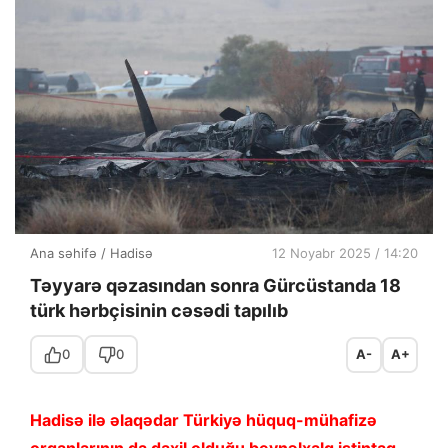
Ana səhifə
/
Hadisə
12 Noyabr 2025 / 14:20
Təyyarə qəzasından sonra Gürcüstanda 18
türk hərbçisinin cəsədi tapılıb
0
0
A-
A+
Hadisə ilə əlaqədar Türkiyə hüquq-mühafizə