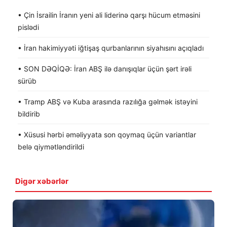
• Çin İsrailin İranın yeni ali liderinə qarşı hücum etməsini
pislədi
• İran hakimiyyəti iğtişaş qurbanlarının siyahısını açıqladı
• SON DƏQİQƏ: İran ABŞ ilə danışıqlar üçün şərt irəli
sürüb
• Tramp ABŞ və Kuba arasında razılığa gəlmək istəyini
bildirib
• Xüsusi hərbi əməliyyata son qoymaq üçün variantlar
belə qiymətləndirildi
Digər xəbərlər