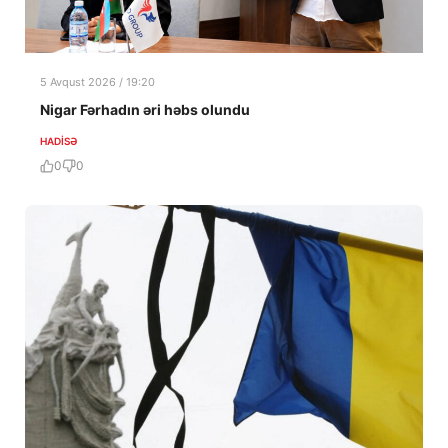
5 Avqust 2026 / 19:20
Nigar Fərhadın əri həbs olundu
HADISƏ
0
0