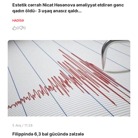
Estetik cərrah Nicat Həsənova əməliyyat etdirən gənc
qadın öldü- 3 uşaq anasız qaldı…
HADISƏ
0
0
5 Avq / 11:28
Filippində 6,3 bal gücündə zəlzələ