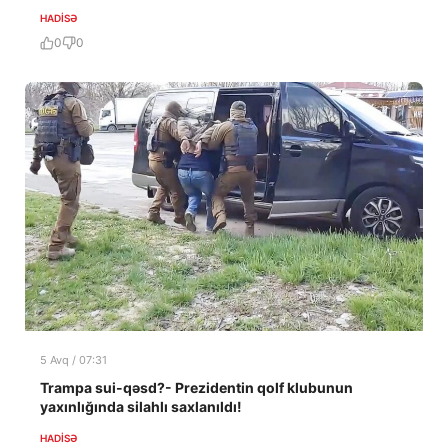
HADISƏ
0
0
5 Avq / 07:31
Trampa sui-qəsd?- Prezidentin qolf klubunun
yaxınlığında silahlı saxlanıldı!
HADISƏ