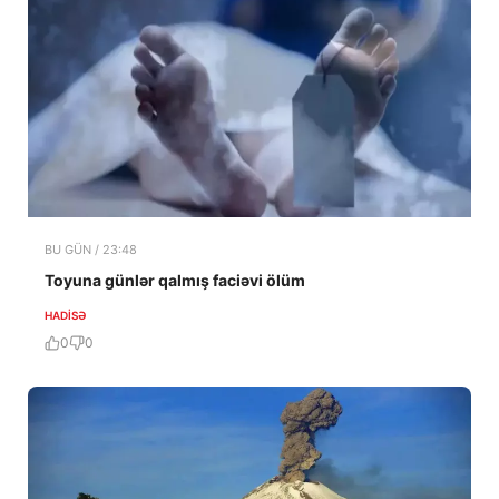
BU GÜN / 23:48
Toyuna günlər qalmış faciəvi ölüm
HADISƏ
0
0