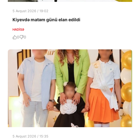
5 Avqust 2026 / 19:02
Kiyevdə matəm günü elan edildi
HADISƏ
0
0
5 Avqust 2026 / 15:35