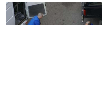
4 Avq / 23:33
Bakıda yaşlı qadın evdə ölü tapıldı
HADISƏ
0
0