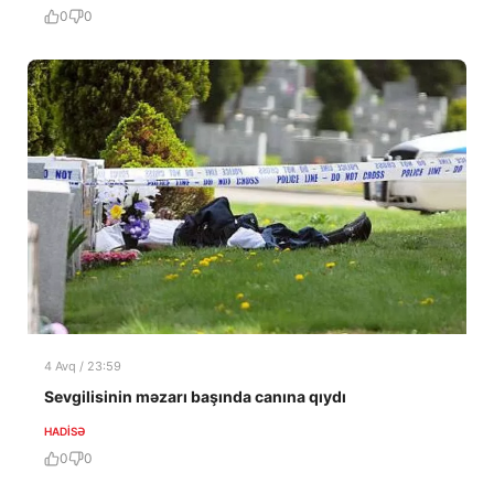
0
0
4 Avq / 23:59
Sevgilisinin məzarı başında canına qıydı
HADISƏ
0
0