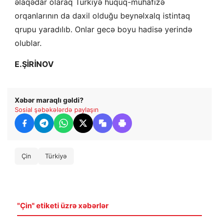
əlaqədar olaraq Türkiyə hüquq-mühafizə
orqanlarının da daxil olduğu beynəlxalq istintaq
qrupu yaradılıb. Onlar gecə boyu hadisə yerində
olublar.
E.ŞİRİNOV
Xəbər maraqlı gəldi?
Sosial şəbəkələrdə paylaşın
Çin
Türkiyə
"Çin" etiketi üzrə xəbərlər