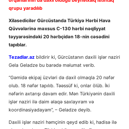
orqanlarının da daxil olduğu beynəlxalq istintaq
qrupu yaradılıb
Xilasedicilər Gürcüstanda Türkiyə Hərbi Hava
Qüvvələrinə məxsus C-130 hərbi nəqliyyat
təyyarəsindəki 20 hərbçidən 18-nin cəsədini
tapıblar.
Tezadlar.az
bildirir ki, Gürcüstanın daxili işlər naziri
Gela Geladze bu barədə məlumat verib.
“Gəmidə ekipaj üzvləri də daxil olmaqla 20 nəfər
olub. 18 nəfər tapılıb. Təəssüf ki, onlar ölüb. İki
nəfərin axtarışı davam edir. Mən Türkiyənin daxili
işlər naziri ilə daim əlaqə saxlayıram və
koordinasiyadayam”, – Geladze deyib.
Daxili işlər naziri həmçinin qeyd edib ki, hadisə ilə