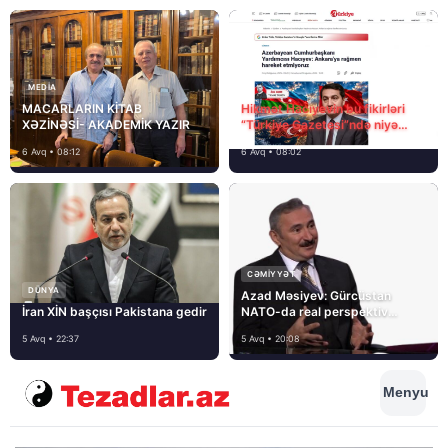
MEDİA
MACARLARIN KİTAB
Hikmət Hacıyevin bu fikirləri
XƏZİNƏSİ- AKADEMİK YAZIR
“Türkiye Gazetesi”ndə niyə
təhrif edilib?
6 Avq • 08:12
6 Avq • 08:02
CƏMIYYƏT
DÜNYA
Azad Məsiyev: Gürcüstan
İran XİN başçısı Pakistana gedir
NATO-da real perspektiv
görmür
5 Avq • 22:37
5 Avq • 20:08
Menyu