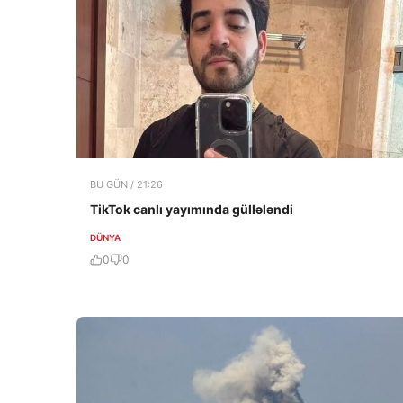
BU GÜN / 21:26
TikTok canlı yayımında güllələndi
DÜNYA
0
0