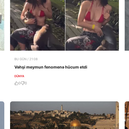
BU GÜN / 21:08
Vəhşi meymun fenomenə hücum etdi
DÜNYA
0
0