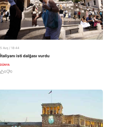
5 Avq / 18:44
İtaliyanı isti dalğası vurdu
DÜNYA
0
0