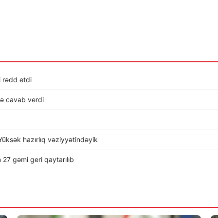
i rədd etdi
lə cavab verdi
üksək hazırlıq vəziyyətindəyik
 27 gəmi geri qaytarılıb