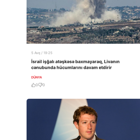
5 Avq / 19:25
İsrail işğalı atəşkəsə baxmayaraq, Livanın
cənubunda hücumlarını davam etdirir
DÜNYA
0
0