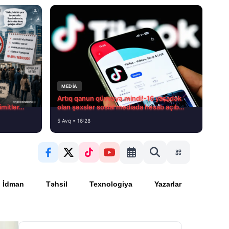
MEDİA
Artıq qanun qüvvəyə mindi!-16 yaşadək
imitlər…
olan şəxslər sosial mediada hesab açıb
fəaliyyət göstərə bilməyəcək!
5 Avq • 16:28
İdman
Təhsil
Texnologiya
Yazarlar