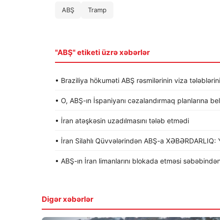
ABŞ
Tramp
"ABŞ" etiketi üzrə xəbərlər
• Braziliya hökuməti ABŞ rəsmilərinin viza tələblərin
• O, ABŞ-ın İspaniyanı cəzalandırmaq planlarına be
• İran atəşkəsin uzadılmasını tələb etmədi
• İran Silahlı Qüvvələrindən ABŞ-a XƏBƏRDARLIQ: Y
• ABŞ-ın İran limanlarını blokada etməsi səbəbindən
Digər xəbərlər