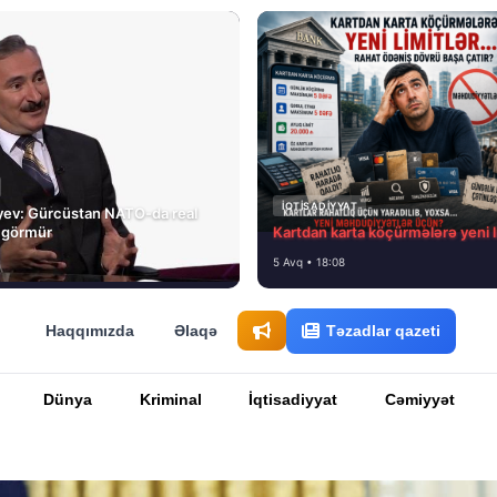
İQTISADIYYAT
yev: Gürcüstan NATO-da real
 görmür
Kartdan karta köçürmələrə yeni l
5 Avq • 18:08
Haqqımızda
Əlaqə
Təzadlar qazeti
Dünya
Kriminal
İqtisadiyyat
Cəmiyyət