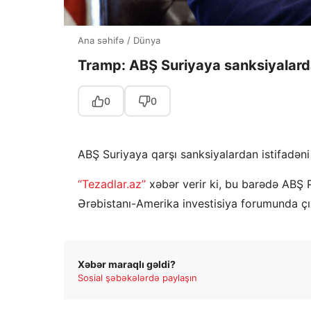
Ana səhifə
/
Dünya
Tramp: ABŞ Suriyaya sanksiyalard
0
0
ABŞ Suriyaya qarşı sanksiyalardan istifadəni
“Tezadlar.az”
xəbər verir ki, bu barədə ABŞ 
Ərəbistanı-Amerika investisiya forumunda çıx
Xəbər maraqlı gəldi?
Sosial şəbəkələrdə paylaşın