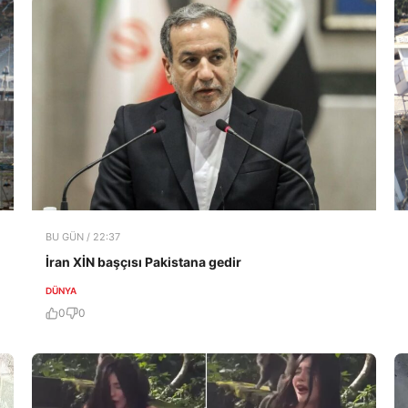
BU GÜN / 22:37
İran XİN başçısı Pakistana gedir
DÜNYA
0
0