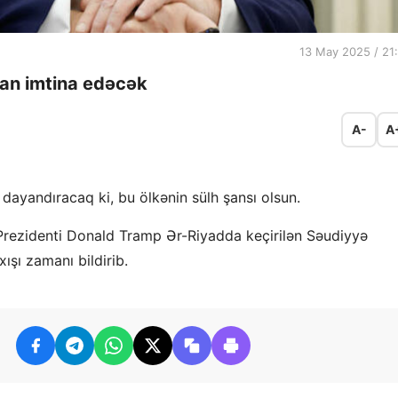
13 May 2025 / 21
an imtina edəcək
A-
A
 dayandıracaq ki, bu ölkənin sülh şansı olsun.
Prezidenti Donald Tramp Ər-Riyadda keçirilən Səudiyyə
ışı zamanı bildirib.