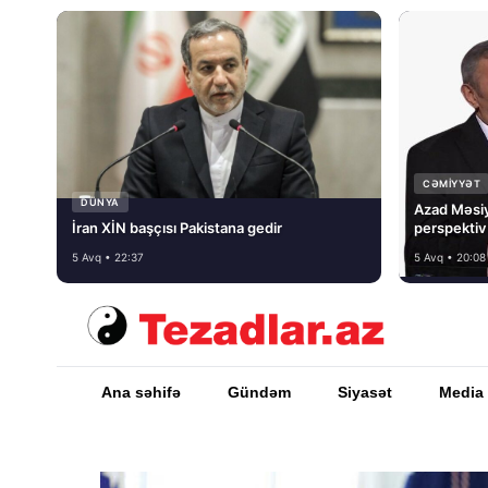
CƏMIYYƏT
DÜNYA
Azad Məsi
İran XİN başçısı Pakistana gedir
perspektiv
5 Avq • 22:37
5 Avq • 20:08
Ana səhifə
Gündəm
Siyasət
Media