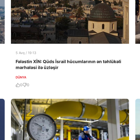
5 Avq / 19:13
Fələstin XİN: Qüds İsrail hücumlarının ən təhlükəli
mərhələsi ilə üzləşir
DÜNYA
0
0