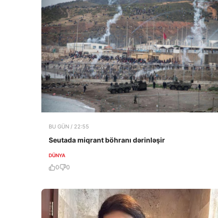
BU GÜN / 22:55
Seutada miqrant böhranı dərinləşir
DÜNYA
0
0