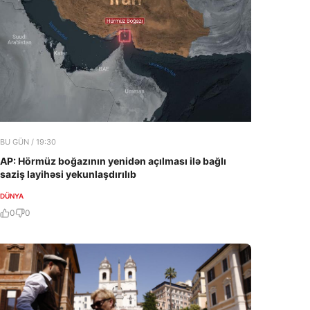
BU GÜN / 19:30
AP: Hörmüz boğazının yenidən açılması ilə bağlı
saziş layihəsi yekunlaşdırılıb
DÜNYA
0
0