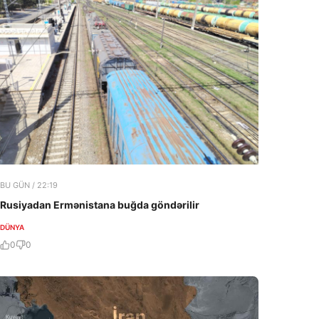
BU GÜN / 22:19
Rusiyadan Ermənistana buğda göndərilir
DÜNYA
0
0