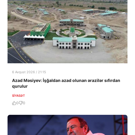
6 Avqust 2026 / 21:15
Azad Məsiyev: İşğaldan azad olunan ərazilər sıfırdan
qurulur
SIYASƏT
0
0