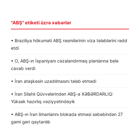
"ABŞ" etiketi üzrə xəbərlər
• Braziliya hökuməti ABŞ rəsmilərinin viza tələblərini rədd
etdi
• O, ABŞ-ın İspaniyanı cəzalandırmaq planlarına belə
cavab verdi
• İran atəşkəsin uzadılmasını tələb etmədi
• İran Silahlı Qüvvələrindən ABŞ-a XƏBƏRDARLIQ:
Yüksək hazırlıq vəziyyətindəyik
• ABŞ-ın İran limanlarını blokada etməsi səbəbindən 27
gəmi geri qaytarılıb