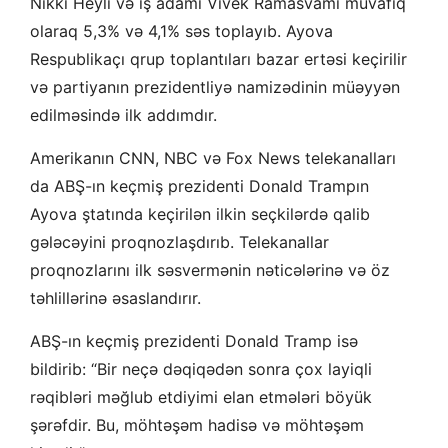
Nikki Heyli və iş adamı Vivek Ramasvami müvafiq
olaraq 5,3% və 4,1% səs toplayıb. Ayova
Respublikaçı qrup toplantıları bazar ertəsi keçirilir
və partiyanın prezidentliyə namizədinin müəyyən
edilməsində ilk addımdır.
Amerikanın CNN, NBC və Fox News telekanalları
da ABŞ-ın keçmiş prezidenti Donald Trampın
Ayova ştatında keçirilən ilkin seçkilərdə qalib
gələcəyini proqnozlaşdırıb. Telekanallar
proqnozlarını ilk səsvermənin nəticələrinə və öz
təhlillərinə əsaslandırır.
ABŞ-ın keçmiş prezidenti Donald Tramp isə
bildirib: “Bir neçə dəqiqədən sonra çox layiqli
rəqibləri məğlub etdiyimi elan etmələri böyük
şərəfdir. Bu, möhtəşəm hadisə və möhtəşəm