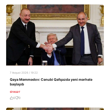
7 Avqust 2026 / 19:22
Qaya Məmmədov: Cənubi Qafqazda yeni mərhələ
başlayıb
SIYASƏT
0
0