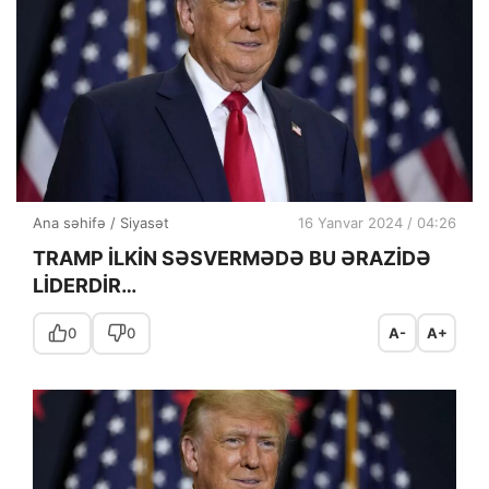
Ana səhifə
/
Siyasət
16 Yanvar 2024 / 04:26
TRAMP İLKİN SƏSVERMƏDƏ BU ƏRAZİDƏ
LİDERDİR…
0
0
A-
A+