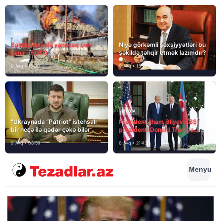
MEDİA
Bakıda hələ də yanacaq çəni
Niyə görkəmli şəxsiyyətləri bu
yanır – FOTO
şəkildə təhqir etmək lazımdır?
9 Avq • 18:00
9 Avq • 13:16
MEDİA
“Ukraynada “Patriot” istehsalı
Prezident İlham Əliyev ABŞ
bir neçə ilə qədər çəkə bilər”
prezidenti Donald Trampa
məktubunda yazıb ki…
9 Avq • 08:59
8 Avq • 21:43
Menyu