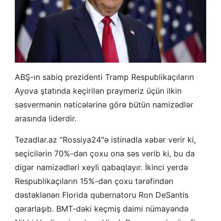
ABŞ-ın sabiq prezidenti Tramp Respublikaçıların
Ayova ştatında keçirilən praymeriz üçün ilkin
səsvermənin nəticələrinə görə bütün namizədlər
arasında liderdir.
Tezadlar.az “Rossiya24″ə istinadla xəbər verir ki,
seçicilərin 70%-dən çoxu ona səs verib ki, bu da
digər namizədləri xeyli qabaqlayır. İkinci yerdə
Respublikaçıların 15%-dən çoxu tərəfindən
dəstəklənən Florida qubernatoru Ron DeSantis
qərarlaşıb. BMT-dəki keçmiş daimi nümayəndə