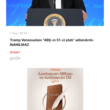
2 Avq / 08:24
Tramp Venesuelanı “ABŞ-ın 51-ci ştatı” adlandırdı-
İNANILMAZ
SIYASƏT
0
0