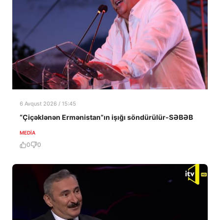
6 Avqust 2026 / 15:45
“Çiçəklənən Ermənistan”ın işığı söndürülür-SƏBƏB
MEDİA
0
0