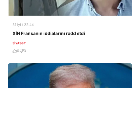
31 İyl / 22:44
XİN Fransanın iddialarını rədd etdi
SIYASƏT
0
0