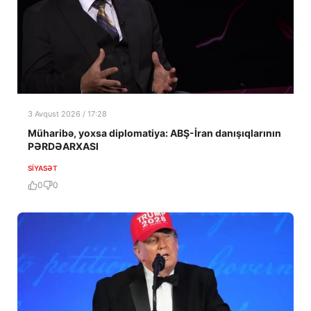
3 Avqust 2026 / 17:28
Müharibə, yoxsa diplomatiya: ABŞ-İran danışıqlarının
PƏRDƏARXASI
SIYASƏT
0
0