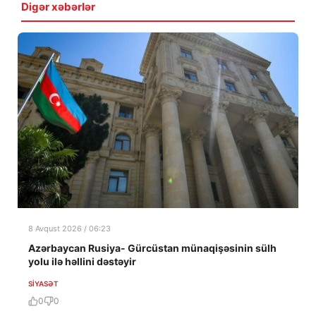
Digər xəbərlər
8 Avqust 2026 / 06:23
Azərbaycan Rusiya- Gürcüstan münaqişəsinin sülh
yolu ilə həllini dəstəyir
SIYASƏT
0
0