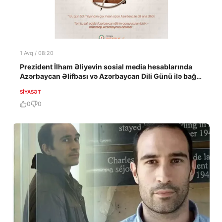
1 Avq / 08:20
Prezident İlham Əliyevin sosial media hesablarında
Azərbaycan Əlifbası və Azərbaycan Dili Günü ilə bağlı
paylaşım edilib
SIYASƏT
0
0