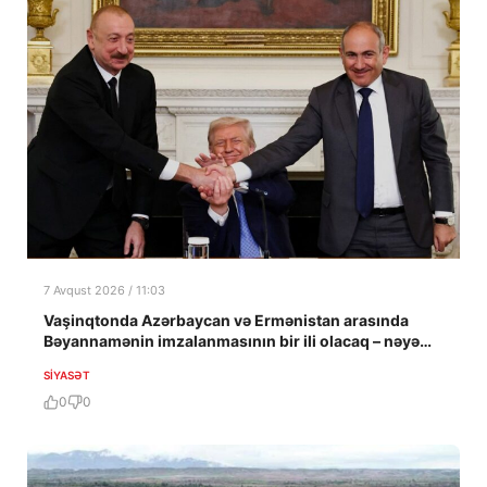
7 Avqust 2026 / 11:03
Vaşinqtonda Azərbaycan və Ermənistan arasında
Bəyannamənin imzalanmasının bir ili olacaq – nəyə
nail olundu?
SIYASƏT
0
0