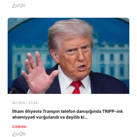
0
0
BU GÜN / 20:44
İlham Əliyevlə Trampın telefon danışığında TRIPP-ink
əhəmiyyəti vurğulanıb və deyilib ki…
GÜNDƏM
0
0