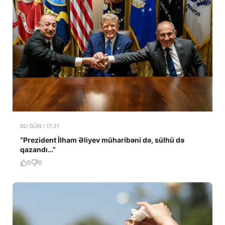
BU GÜN / 17:21
“Prezident İlham Əliyev müharibəni də, sülhü də
qazandı…”
0
0