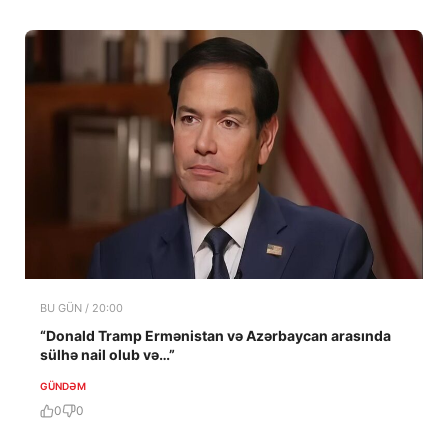
BU GÜN / 20:00
“Donald Tramp Ermənistan və Azərbaycan arasında
sülhə nail olub və…”
GÜNDƏM
0
0