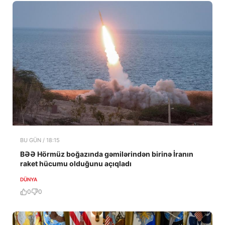
BU GÜN / 18:15
BƏƏ Hörmüz boğazında gəmilərindən birinə İranın
raket hücumu olduğunu açıqladı
DÜNYA
0
0