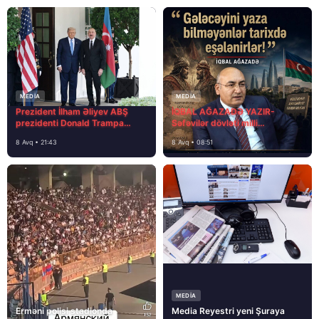
MEDİA
MEDİA
Prezident İlham Əliyev ABŞ
İQBAL AĞAZADƏ YAZIR-
prezidenti Donald Trampa
Səfəvilər dövləti milli
məktubunda yazıb ki…
dövlətdirmi?
8 Avq • 21:43
8 Avq • 08:51
MEDİA
Erməni polisi stadionda
Media Reyestri yeni Şuraya