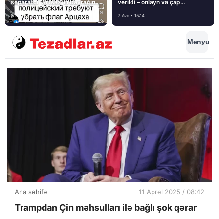
separatçı “Artsax”ın bayrağını
verildi – onlayn və çap
müsadirə etdi və…
mediasını nə gözləyir?
8 Avq • 08:39
7 Avq • 15:14
Menyu
Ana səhifə
11 Aprel 2025 / 08:42
Trampdan Çin məhsulları ilə bağlı şok qərar