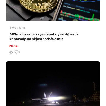
8 Avq / 13:46
ABŞ-ın İrana qarşı yeni sanksiya dalğası: İki
kriptovalyuta birjası hədəfə alınıb
DÜNYA
0
0