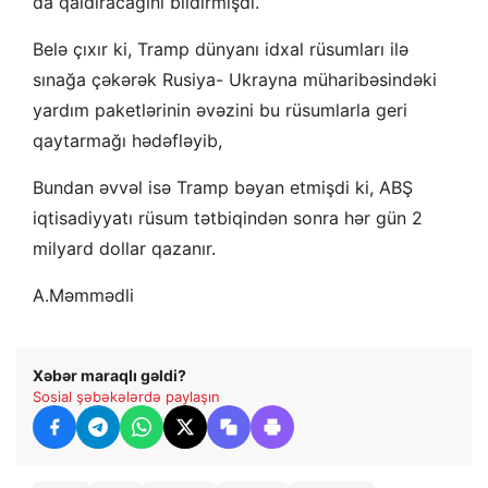
da qaldıracağını bildirmişdi.
Belə çıxır ki, Tramp dünyanı idxal rüsumları ilə
sınağa çəkərək Rusiya- Ukrayna müharibəsindəki
yardım paketlərinin əvəzini bu rüsumlarla geri
qaytarmağı hədəfləyib,
Bundan əvvəl isə Tramp bəyan etmişdi ki, ABŞ
iqtisadiyyatı rüsum tətbiqindən sonra hər gün 2
milyard dollar qazanır.
A.Məmmədli
Xəbər maraqlı gəldi?
Sosial şəbəkələrdə paylaşın