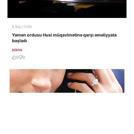
8 Avq / 11:04
Yəmən ordusu Husi müqavimətinə qarşı əməliyyata
başladı
DÜNYA
0
0