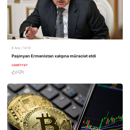
8 Avq / 14:10
Paşinyan Ermənistan xalqına müraciət etdi
CƏMIYYƏT
0
0