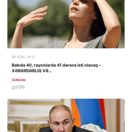
BU GÜN / 16:12
Bakıda 40, rayonlarda 41 dərəcə isti olacaq –
XƏBƏRDARLIQ VƏ…
GÜNDƏM
0
0