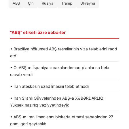
ABŞ
Çin
Rusiya
Tramp
Ukrayna
"ABŞ" etiketi üzrə xəbərlər
• Braziliya hökuməti ABŞ rəsmilərinin viza tələblərini rədd
etdi
• O, ABŞ-ın İspaniyanı cəzalandırmaq planlarına belə
cavab verdi
• İran atəşkəsin uzadılmasını tələb etmədi
• İran Silahlı Qüvvələrindən ABŞ-a XƏBƏRDARLIQ:
Yüksək hazırlıq vəziyyətindəyik
• ABŞ-ın İran limanlarını blokada etməsi səbəbindən 27
gəmi geri qaytarılıb