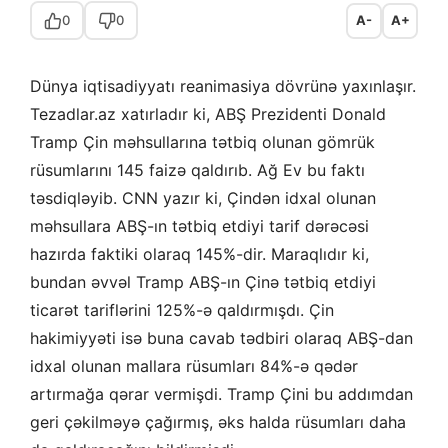
0
0
A-
A+
Dünya iqtisadiyyatı reanimasiya dövrünə yaxınlaşır.
Tezadlar.az xatırladır ki, ABŞ Prezidenti Donald
Tramp Çin məhsullarına tətbiq olunan gömrük
rüsumlarını 145 faizə qaldırıb. Ağ Ev bu faktı
təsdiqləyib. CNN yazır ki, Çindən idxal olunan
məhsullara ABŞ-ın tətbiq etdiyi tarif dərəcəsi
hazırda faktiki olaraq 145%-dir. Maraqlıdır ki,
bundan əvvəl Tramp ABŞ-ın Çinə tətbiq etdiyi
ticarət tariflərini 125%-ə qaldırmışdı. Çin
hakimiyyəti isə buna cavab tədbiri olaraq ABŞ-dan
idxal olunan mallara rüsumları 84%-ə qədər
artırmağa qərar vermişdi. Tramp Çini bu addımdan
geri çəkilməyə çağırmış, əks halda rüsumları daha