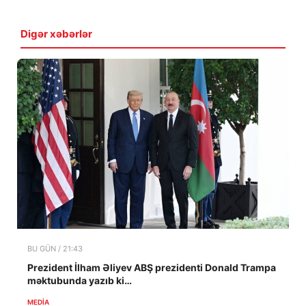
Digər xəbərlər
BU GÜN / 21:43
Prezident İlham Əliyev ABŞ prezidenti Donald Trampa
məktubunda yazıb ki…
MEDİA