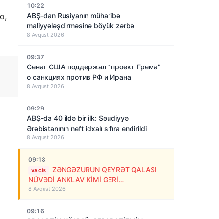
10:22
o,
ABŞ-dan Rusiyanın müharibə
maliyyələşdirməsinə böyük zərbə
8 Avqust 2026
09:37
Сенат США поддержал “проект Грема”
о санкциях против РФ и Ирана
8 Avqust 2026
09:29
ABŞ-da 40 ildə bir ilk: Səudiyyə
Ərəbistanının neft idxalı sıfıra endirildi
8 Avqust 2026
09:18
ZƏNGƏZURUN QEYRƏT QALASI
VACIB
NÜVƏDİ ANKLAV KİMİ GERİ
8 Avqust 2026
QAYTARILMALIDIR!
09:16