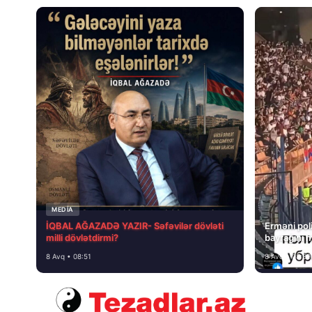
MEDİA
İQBAL AĞAZADƏ YAZIR- Səfəvilər dövləti
Erməni poli
milli dövlətdirmi?
bayrağını 
8 Avq • 08:51
8 Avq • 08:39