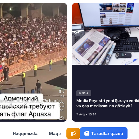
MEDİA
si stadionda separatçı “Artsax”ın
Media Reyestri yeni Şuraya verild
müsadirə etdi və…
və çap mediasını nə gözləyir?
7 Avq • 15:14
Haqqımızda
Əlaqə
Təzadlar qazeti