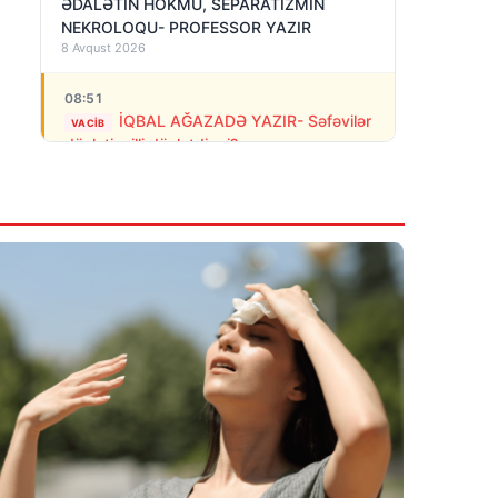
ƏDALƏTİN HÖKMÜ, SEPARATİZMİN
NEKROLOQU- PROFESSOR YAZIR
8 Avqust 2026
08:51
İQBAL AĞAZADƏ YAZIR- Səfəvilər
VACIB
dövləti milli dövlətdirmi?
8 Avqust 2026
08:39
Erməni polisi stadionda separatçı
“Artsax”ın bayrağını müsadirə etdi və…
8 Avqust 2026
07:27
Rusiya Kiyevə PUA-larla hücum edib: 3
nəfər ölüb, dağıntılar var
8 Avqust 2026