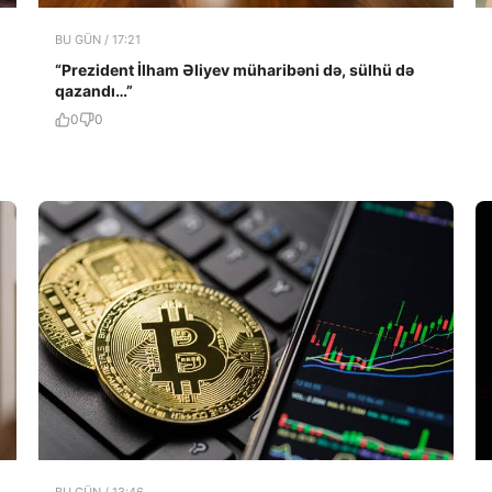
BU GÜN / 17:21
“Prezident İlham Əliyev müharibəni də, sülhü də
qazandı…”
0
0