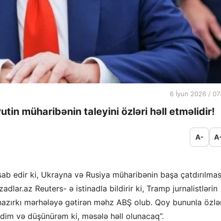
6 İyun 2026 / 07
in müharibənin taleyini özləri həll etməlidir!
A-
A
b edir ki, Ukrayna və Rusiya müharibənin başa çatdırılmas
ezadlar.az Reuters- ə istinadla bildirir ki, Tramp jurnalistlərin
i hazırkı mərhələyə gətirən məhz ABŞ olub. Qoy bununla özlə
rdim və düşünürəm ki, məsələ həll olunacaq”.