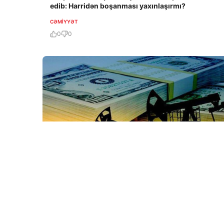
edib: Harridən boşanması yaxınlaşırmı?
CƏMIYYƏT
0
0
8 Avq / 09:29
ABŞ-da 40 ildə bir ilk: Səudiyyə Ərəbistanının neft
idxalı sıfıra endirildi