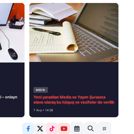
MEDİA
i – onlayn
Yeni yaradılan Media və Yayım Şurasına
əlavə olaraq bu hüquq və vəzifələr də verilib
7 Avq • 14:38