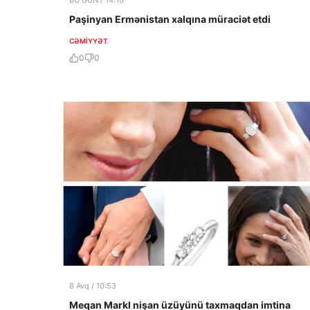
BU GÜN / 14:10
Paşinyan Ermənistan xalqına müraciət etdi
CƏMIYYƏT
0
0
8 Avq / 10:53
Meqan Markl nişan üzüyünü taxmaqdan imtina