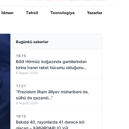
İdman
Təhsil
Texnologiya
Yazarlar
Bugünkü xəbərlər
18:15
BƏƏ Hörmüz boğazında gəmilərindən
birinə İranın raket hücumu olduğunu
8 Avqust 2026
açıqladı
17:21
“Prezident İlham Əliyev müharibəni də,
sülhü də qazandı…”
8 Avqust 2026
16:12
Bakıda 40, rayonlarda 41 dərəcə isti
olacaq – XƏBƏRDARLIQ VƏ…