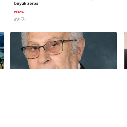
böyük zərbə
DÜNYA
0
0
8 Avq / 09:18
ZƏNGƏZURUN QEYRƏT QALASI NÜVƏDİ ANKLAV
KİMİ GERİ QAYTARILMALIDIR!