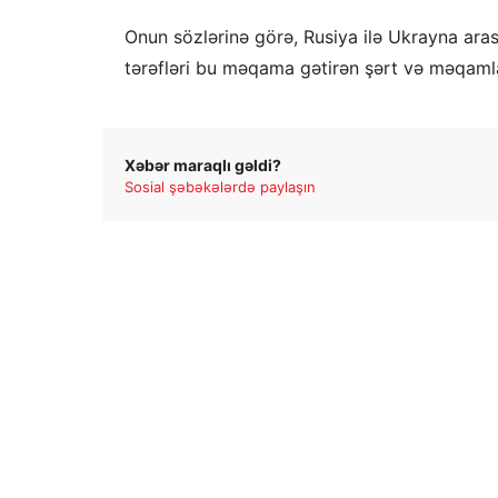
Onun sözlərinə görə, Rusiya ilə Ukrayna aras
tərəfləri bu məqama gətirən şərt və məqamla
Xəbər maraqlı gəldi?
Sosial şəbəkələrdə paylaşın