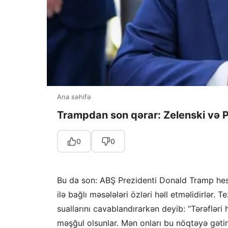
Ana səhifə
Trampdan son qərar: Zelenski və Put
0
0
Bu da son: ABŞ Prezidenti Donald Tramp hesa
ilə bağlı məsələləri özləri həll etməlidirlər. T
suallarını cavablandırarkən deyib: “Tərəflər
məşğul olsunlar. Mən onları bu nöqtəyə gəti