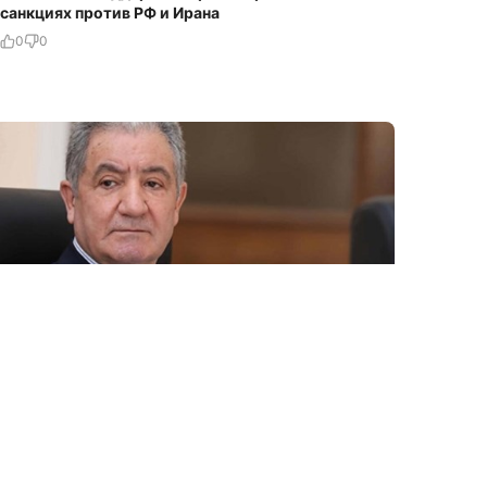
санкциях против РФ и Ирана
0
0
8 Avq / 09:16
ƏDALƏTİN HÖKMÜ, SEPARATİZMİN NEKROLOQU-
PROFESSOR YAZIR