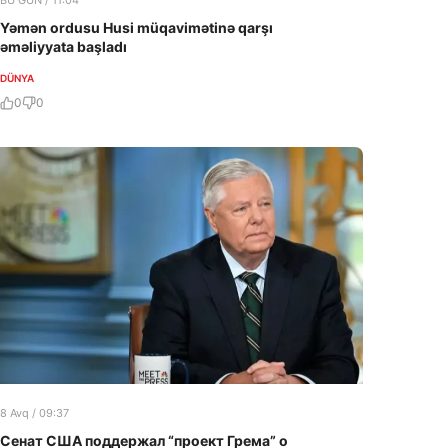
BU GÜN / 11:04
Yəmən ordusu Husi müqavimətinə qarşı
əməliyyata başladı
DÜNYA
0
0
8 Avq / 09:37
Сенат США поддержал “проект Грема” о