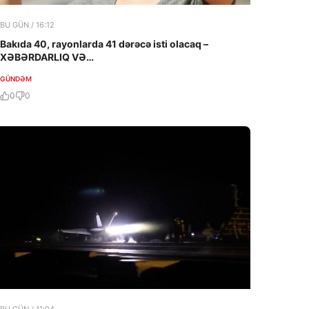
BU GÜN / 16:12
Bakıda 40, rayonlarda 41 dərəcə isti olacaq –
XƏBƏRDARLIQ VƏ…
GÜNDƏM
0
0