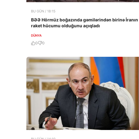
BU GÜN / 18:15
BƏƏ Hörmüz boğazında gəmilərindən birinə İranın
raket hücumu olduğunu açıqladı
DÜNYA
0
0