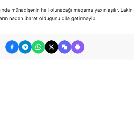
ında münaqişənin həll olunacağı məqama yaxınlaşılır. Lakin 
rın nədən ibarət olduğunu dilə gətirməyib.