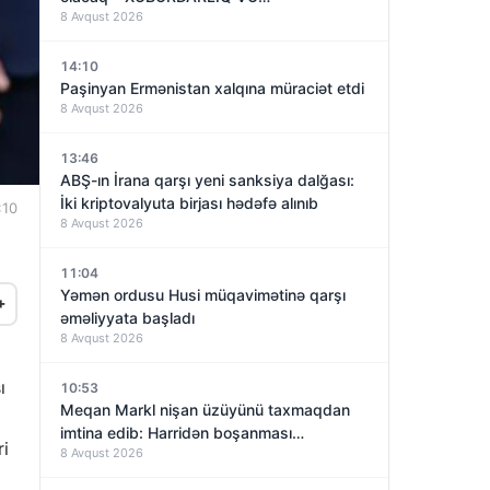
8 Avqust 2026
14:10
Paşinyan Ermənistan xalqına müraciət etdi
8 Avqust 2026
13:46
ABŞ-ın İrana qarşı yeni sanksiya dalğası:
İki kriptovalyuta birjası hədəfə alınıb
:10
8 Avqust 2026
11:04
Yəmən ordusu Husi müqavimətinə qarşı
+
əməliyyata başladı
8 Avqust 2026
ı
10:53
Meqan Markl nişan üzüyünü taxmaqdan
imtina edib: Harridən boşanması
ri
8 Avqust 2026
yaxınlaşırmı?