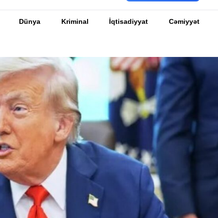
Dünya
Kriminal
İqtisadiyyat
Cəmiyyət