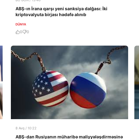
BU GÜN / 13:46
ABŞ-ın İrana qarşı yeni sanksiya dalğası: İki
kriptovalyuta birjası hədəfə alınıb
DÜNYA
0
0
8 Avq / 10:22
ABŞ-dan Rusiyanın müharibə maliyyələşdirməsinə