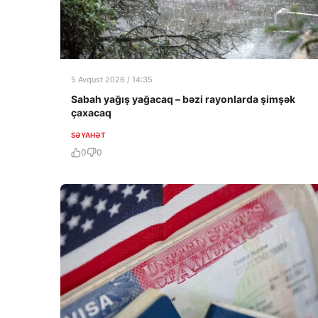
5 Avqust 2026 / 14:35
Sabah yağış yağacaq – bəzi rayonlarda şimşək
çaxacaq
SƏYAHƏT
0
0