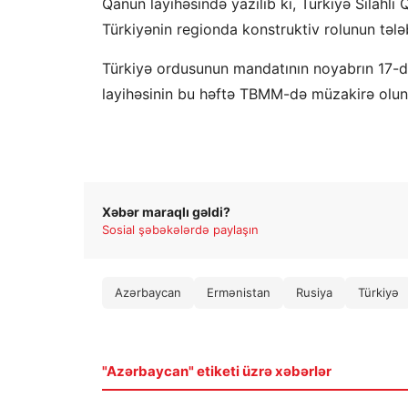
Qanun layihəsində yazılıb ki, Türkiyə Silahlı
Türkiyənin regionda konstruktiv rolunun tələb
Türkiyə ordusunun mandatının noyabrın 17-də
layihəsinin bu həftə TBMM-də müzakirə oluna
Xəbər maraqlı gəldi?
Sosial şəbəkələrdə paylaşın
Azərbaycan
Ermənistan
Rusiya
Türkiyə
"Azərbaycan" etiketi üzrə xəbərlər