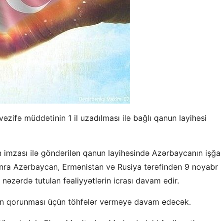
əzifə müddətinin 1 il uzadılması ilə bağlı qanun layihəsi
ın imzası ilə göndərilən qanun layihəsində Azərbaycanın işğa
onra Azərbaycan, Ermənistan və Rusiya tərəfindən 9 noyabr
nəzərdə tutulan fəaliyyətlərin icrası davam edir.
tliyin qorunması üçün töhfələr verməyə davam edəcək.