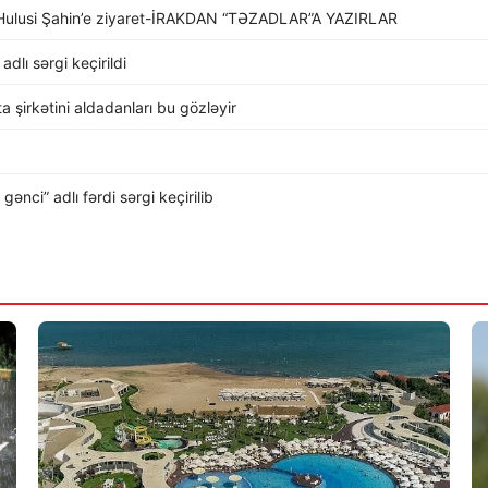
li Hulusi Şahin’e ziyaret-İRAKDAN “TƏZADLAR”A YAZIRLAR
dlı sərgi keçirildi
rta şirkətini aldadanları bu gözləyir
nci” adlı fərdi sərgi keçirilib