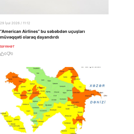
29 İyul 2026 / 11:12
“American Airlines” bu səbəbdən uçuşları
müvəqqəti olaraq dayandırdı
SƏYAHƏT
0
0