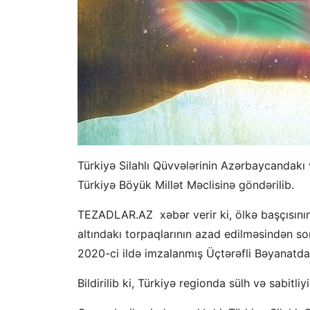
Türkiyə Silahlı Qüvvələrinin Azərbaycandakı v
Türkiyə Böyük Millət Məclisinə göndərilib.
TEZADLAR.AZ
xəbər verir ki, ölkə başçısın
altındakı torpaqlarının azad edilməsindən s
2020-ci ildə imzalanmış Üçtərəfli Bəyanatda 
Bildirilib ki, Türkiyə regionda sülh və sabi