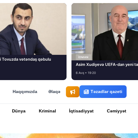
İDMAN
i Tovuzda vətəndaş qəbulu
Asim Xudiyevə UEFA-dan yeni tə
6 Avq • 19:20
Haqqımızda
Əlaqə
Təzadlar qazeti
Dünya
Kriminal
İqtisadiyyat
Cəmiyyət