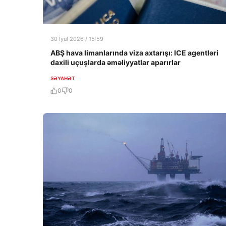
30 İyul 2026 / 15:59
ABŞ hava limanlarında viza axtarışı: ICE agentləri
daxili uçuşlarda əməliyyatlar aparırlar
SƏYAHƏT
0
0