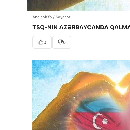
Ana səhifə
/
Səyahət
TSQ-NIN AZƏRBAYCANDA QALM
0
0