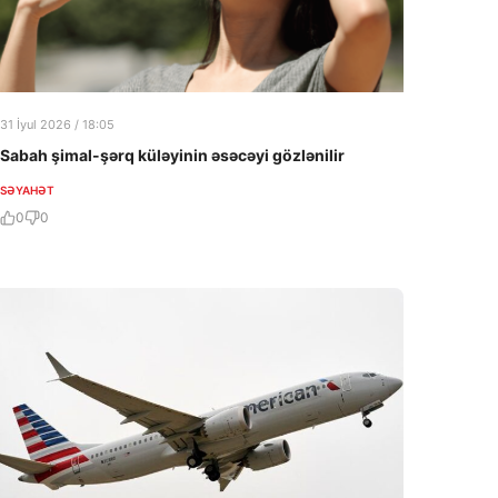
31 İyul 2026 / 18:05
Sabah şimal-şərq küləyinin əsəcəyi gözlənilir
SƏYAHƏT
0
0