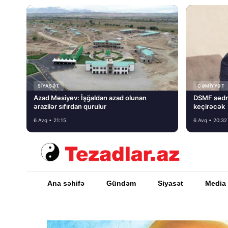
SIYASƏT
CƏMIYYƏT
Azad Məsiyev: İşğaldan azad olunan
DSMF sədr
ərazilər sıfırdan qurulur
keçirəcək
6 Avq • 21:15
6 Avq • 20:32
Ana səhifə
Gündəm
Siyasət
Media