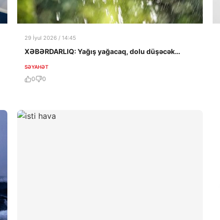
29 İyul 2026 / 14:45
XƏBƏRDARLIQ: Yağış yağacaq, dolu düşəcək…
SƏYAHƏT
0
0