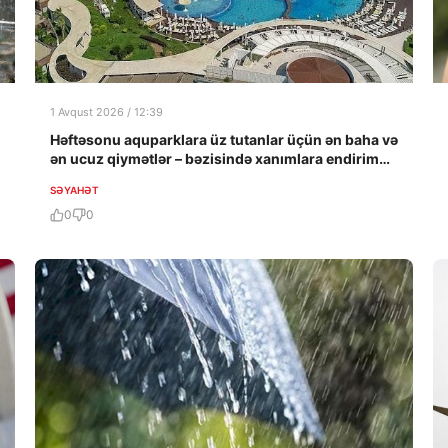
1 Avqust 2026 / 12:39
Həftəsonu aquparklara üz tutanlar üçün ən baha və
ən ucuz qiymətlər – bəzisində xanımlara endirim…
SƏYAHƏT
0
0