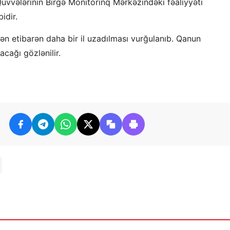
 Qüvvələrinin Birgə Monitorinq Mərkəzindəki fəaliyyəti
idir.
n etibarən daha bir il uzadılması vurğulanıb. Qanun
cağı gözlənilir.