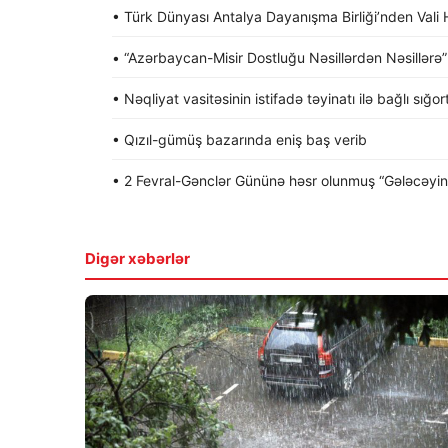
• Türk Dünyası Antalya Dayanışma Birliği’nden Va
• “Azərbaycan-Misir Dostluğu Nəsillərdən Nəsillərə” a
• Nəqliyat vasitəsinin istifadə təyinatı ilə bağlı sığo
• Qızıl-gümüş bazarında eniş baş verib
• 2 Fevral-Gənclər Gününə həsr olunmuş “Gələcəyin gə
Digər xəbərlər