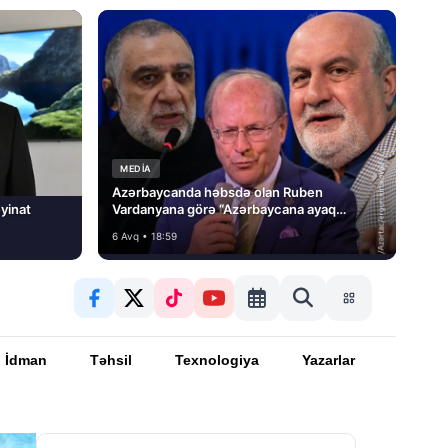
MEDİA
Azərbaycanda həbsdə olan Ruben
yinat
Vardanyana görə “Azərbaycana ayaq
basmayacağını” dedi və…
6 Avq • 18:59
İdman
Təhsil
Texnologiya
Yazarlar