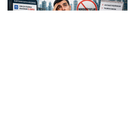
5 Avq / 18:08
Kartdan karta köçürmələrə yeni limitlər…
İQTISADIYYAT
0
0