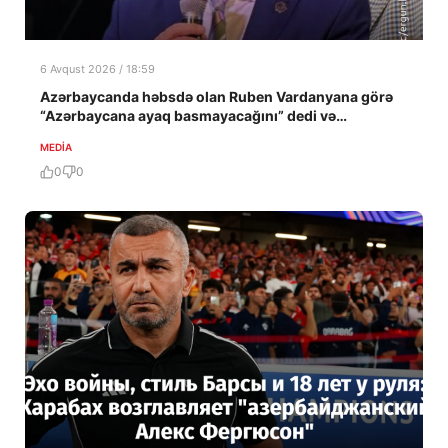
6 Avqust 2026 / 18:59
Azərbaycanda həbsdə olan Ruben Vardanyana görə
“Azərbaycana ayaq basmayacağını” dedi və…
MEDİA
0
0