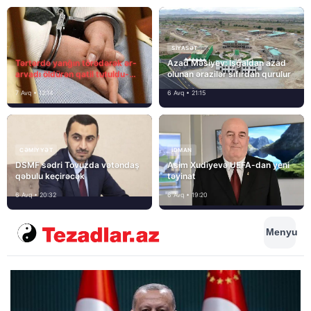
SIYASƏT
Tərtərdə yanğın törədərək ər-
Azad Məsiyev: İşğaldan azad
arvadı öldürən qatil tutuldu-
olunan ərazilər sıfırdan qurulur
SON DƏQİQƏ
7 Avq • 12:14
6 Avq • 21:15
CƏMIYYƏT
İDMAN
DSMF sədri Tovuzda vətəndaş
Asim Xudiyevə UEFA-dan yeni
qəbulu keçirəcək
təyinat
6 Avq • 20:32
6 Avq • 19:20
Menyu