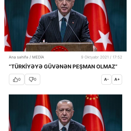
Ana səhifə
/
MEDİA
9 Oktyabr 2021 / 17:52
“TÜRKİYƏYƏ GÜVƏNƏN PEŞMAN OLMAZ”
0
0
A-
A+