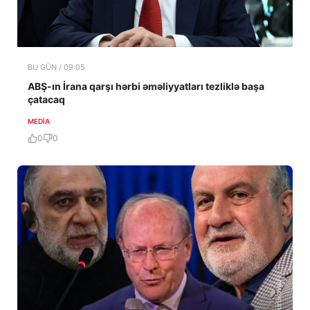
BU GÜN / 09:05
ABŞ-ın İrana qarşı hərbi əməliyyatları tezliklə başa
çatacaq
MEDİA
0
0