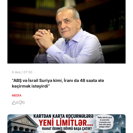
6 Avq / 07:30
“ABŞ və İsrail Suriya kimi, İranı da 48 saata ələ
keçirmək istəyirdi”
MEDİA
0
0