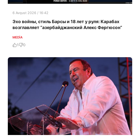
6 Avqust 2026 / 16:42
Эхо войны, стиль Барсы и 18 лет у руля: Карабах
возглавляет “азербайджанский Алекс Фергюсон”
MEDİA
1
0