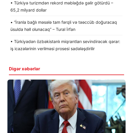
• Türkiyə turizmdən rekord məbləğdə gəlir götürdü –
65,2 milyard dollar
• “İranla bağlı məsələ tam fərqli və təəccüb doğuracaq
üsulda həll olunacaq” – Tural İrfan
• Türkiyədən özbəkistanlı miqrantları sevindirəcək qərar:
iş icazələrinin verilməsi prosesi sadələşdirilir
Digər xəbərlər