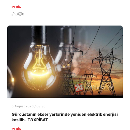
MEDİA
0
0
6 Avqust 2026 / 08:36
Gürcüstanın əksər yerlərində yenidən elektrik enerjisi
kəsilib- TƏXRİBAT
MEDİA