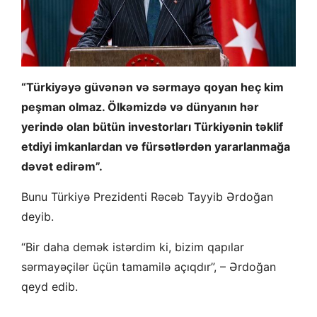
“Türkiyəyə güvənən və sərmayə qoyan heç kim
peşman olmaz. Ölkəmizdə və dünyanın hər
yerində olan bütün investorları Türkiyənin təklif
etdiyi imkanlardan və fürsətlərdən yararlanmağa
dəvət edirəm”.
Bunu Türkiyə Prezidenti Rəcəb Tayyib Ərdoğan
deyib.
“Bir daha demək istərdim ki, bizim qapılar
sərmayəçilər üçün tamamilə açıqdır”, – Ərdoğan
qeyd edib.