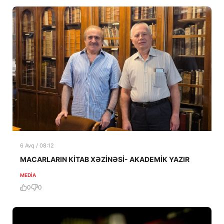
6 Avq / 08:12
MACARLARIN KİTAB XƏZİNƏSİ- AKADEMİK YAZIR
MEDİA
0
0