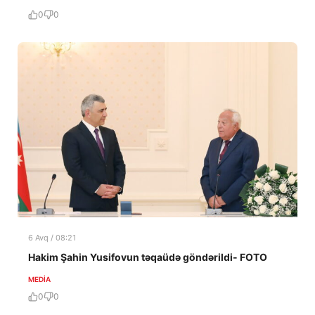
0
0
6 Avq / 08:21
Hakim Şahin Yusifovun təqaüdə göndərildi- FOTO
MEDİA
0
0