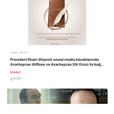
1 Avq / 08:20
Prezident İlham Əliyevin sosial media hesablarında
Azərbaycan Əlifbası və Azərbaycan Dili Günü ilə bağlı
paylaşım edilib
SIYASƏT
0
0