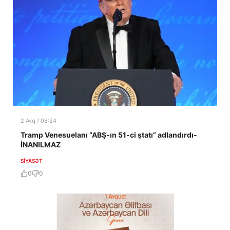
2 Avq / 08:24
Tramp Venesuelanı “ABŞ-ın 51-ci ştatı” adlandırdı-
İNANILMAZ
SIYASƏT
0
0