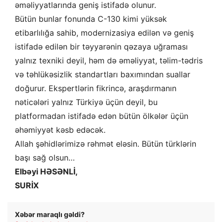
əməliyyatlarında geniş istifadə olunur.
Bütün bunlar fonunda C-130 kimi yüksək
etibarlılığa sahib, modernizasiya edilən və geniş
istifadə edilən bir təyyarənin qəzaya uğraması
yalnız texniki deyil, həm də əməliyyat, təlim-tədris
və təhlükəsizlik standartları baxımından suallar
doğurur. Ekspertlərin fikrincə, araşdırmanın
nəticələri yalnız Türkiyə üçün deyil, bu
platformadan istifadə edən bütün ölkələr üçün
əhəmiyyət kəsb edəcək.
Allah şəhidlərimizə rəhmət eləsin. Bütün türklərin
başı sağ olsun…
Elbəyi HƏSƏNLİ,
SURİX
Xəbər maraqlı gəldi?