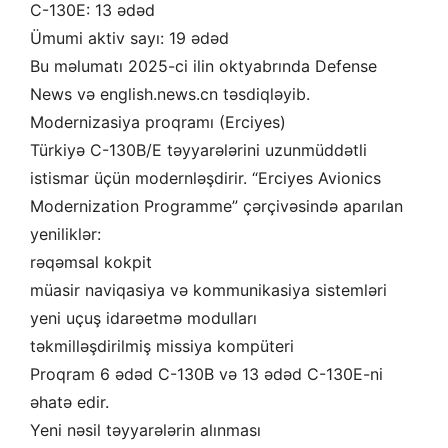
C-130E: 13 ədəd
Ümumi aktiv sayı: 19 ədəd
Bu məlumatı 2025-ci ilin oktyabrında Defense
News və
english.news.cn
təsdiqləyib.
Modernizasiya proqramı (Erciyes)
Türkiyə C-130B/E təyyarələrini uzunmüddətli
istismar üçün modernləşdirir. “Erciyes Avionics
Modernization Programme” çərçivəsində aparılan
yeniliklər:
rəqəmsal kokpit
müasir naviqasiya və kommunikasiya sistemləri
yeni uçuş idarəetmə modulları
təkmilləşdirilmiş missiya kompüteri
Proqram 6 ədəd C-130B və 13 ədəd C-130E-ni
əhatə edir.
Yeni nəsil təyyarələrin alınması