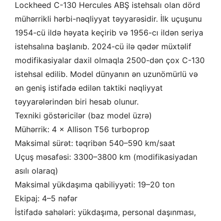
Lockheed C-130 Hercules ABŞ istehsalı olan dörd
mühərrikli hərbi-nəqliyyat təyyarəsidir. İlk uçuşunu
1954-cü ildə həyata keçirib və 1956-cı ildən seriya
istehsalına başlanıb. 2024-cü ilə qədər müxtəlif
modifikasiyalar daxil olmaqla 2500-dən çox C-130
istehsal edilib. Model dünyanın ən uzunömürlü və
ən geniş istifadə edilən taktiki nəqliyyat
təyyarələrindən biri hesab olunur.
Texniki göstəricilər (baz model üzrə)
Mühərrik: 4 × Allison T56 turboprop
Maksimal sürət: təqribən 540–590 km/saat
Uçuş məsafəsi: 3300–3800 km (modifikasiyadan
asılı olaraq)
Maksimal yükdaşıma qabiliyyəti: 19–20 ton
Ekipaj: 4–5 nəfər
İstifadə sahələri: yükdaşıma, personal daşınması,