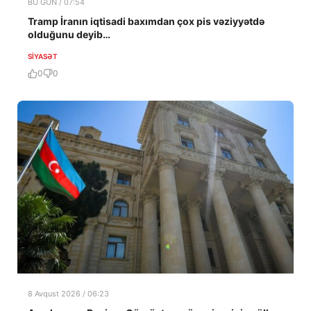
BU GÜN / 07:54
Tramp İranın iqtisadi baxımdan çox pis vəziyyətdə
olduğunu deyib…
SIYASƏT
0
0
8 Avqust 2026 / 06:23