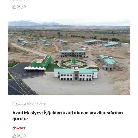
0
0
6 Avqust 2026 / 21:15
Azad Məsiyev: İşğaldan azad olunan ərazilər sıfırdan
qurulur
SIYASƏT
0
0