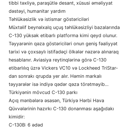
tibbi təxliyə, paraşütlə desant, xüsusi əməliyyat
dəstəyi, humanitar yardım
Təhlükəsizlik və istismar göstəriciləri
Müxtəlif beynəlxalq uçuş təhlükəsizliyi bazalarında
C-130 yüksək etibarlı platforma kimi qeyd olunur.
Təyyarənin qəza göstəriciləri onun geniş fəaliyyət
tarixi və çoxsaylı istifadəçi ölkələr nəzərə alınaraq
hesablanır. Aviasiya reytinqlərinə görə C-130
etibarlılıq üzrə Vickers VC10 və Lockheed TriStar-
dan sonrakı qrupda yer alır. Həmin markalı
təyyarələr isə indiyə qədər qəza törətməyib…
Türkiyənin mövcud C-130 parkı
Açıq mənbələrə əsasən, Türkiyə Hərbi Hava
Qüvvələrinin hazırkı C-130 donanması aşağıdakı
kimidir:
C-130B: 6 ədəd