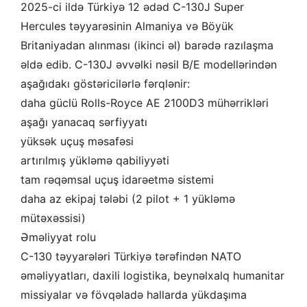
2025-ci ildə Türkiyə 12 ədəd C-130J Super
Hercules təyyarəsinin Almaniya və Böyük
Britaniyadan alınması (ikinci əl) barədə razılaşma
əldə edib. C-130J əvvəlki nəsil B/E modellərindən
aşağıdakı göstəricilərlə fərqlənir:
daha güclü Rolls-Royce AE 2100D3 mühərrikləri
aşağı yanacaq sərfiyyatı
yüksək uçuş məsafəsi
artırılmış yükləmə qabiliyyəti
tam rəqəmsal uçuş idarəetmə sistemi
daha az ekipaj tələbi (2 pilot + 1 yükləmə
mütəxəssisi)
Əməliyyat rolu
C-130 təyyarələri Türkiyə tərəfindən NATO
əməliyyatları, daxili logistika, beynəlxalq humanitar
missiyalar və fövqəladə hallarda yükdaşıma