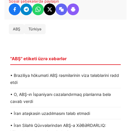
Sosial şəbəkələrdə paylaşın
ABŞ
Türkiyə
"ABŞ" etiketi üzrə xəbərlər
• Braziliya hökuməti ABŞ rəsmilərinin viza tələblərini rədd
etdi
• O, ABŞ-ın İspaniyanı cəzalandırmaq planlarına belə
cavab verdi
• İran atəşkəsin uzadılmasını tələb etmədi
• İran Silahlı Qüvvələrindən ABŞ-a XƏBƏRDARLIQ: