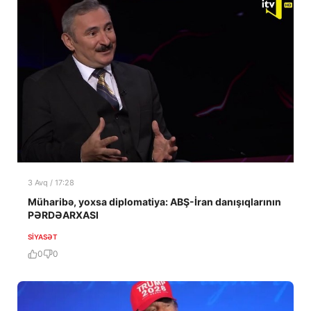
3 Avq / 17:28
Müharibə, yoxsa diplomatiya: ABŞ-İran danışıqlarının
PƏRDƏARXASI
SIYASƏT
0
0