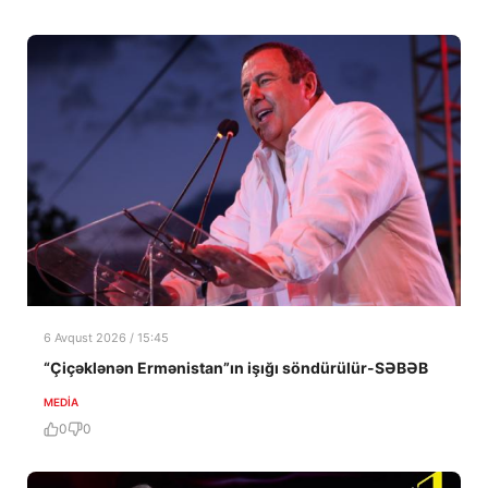
6 Avqust 2026 / 15:45
“Çiçəklənən Ermənistan”ın işığı söndürülür-SƏBƏB
MEDİA
0
0