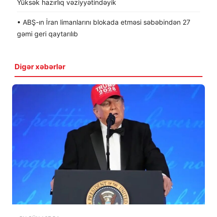
Yüksək hazırlıq vəziyyətindəyik
• ABŞ-ın İran limanlarını blokada etməsi səbəbindən 27
gəmi geri qaytarılıb
Digər xəbərlər