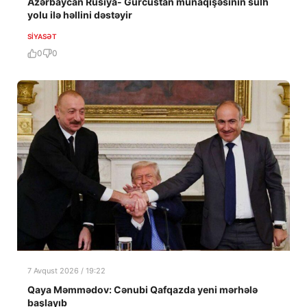
Azərbaycan Rusiya- Gürcüstan münaqişəsinin sülh
yolu ilə həllini dəstəyir
SIYASƏT
0
0
7 Avqust 2026 / 19:22
Qaya Məmmədov: Cənubi Qafqazda yeni mərhələ
başlayıb