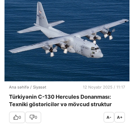
Ana səhifə
/
Siyasət
12 Noyabr 2025 / 11:17
Türkiyənin C-130 Hercules Donanması:
Texniki göstəricilər və mövcud struktur
0
0
A-
A+