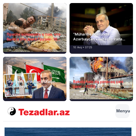
MEDİA
Просто вспомнить о том, что
“Müharibə dövründə
было в эти дни в Грузии- 18
Azərbaycan vasitəsilə İrana
лет назад, 8 августа 2008
yardım və dəstək göstərilib”
10 Avq • 11:19
10 Avq • 07:25
года…
MEDİA
“İran yeni yaradılan ittifaqın
Bakıda hələ də yanacaq çəni
hədəfi deyil”
yanır – FOTO
9 Avq • 21:54
9 Avq • 18:00
Menyu