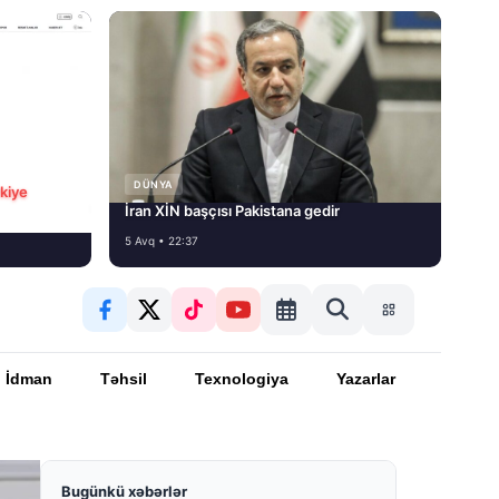
DÜNYA
rkiye
İran XİN başçısı Pakistana gedir
5 Avq • 22:37
İdman
Təhsil
Texnologiya
Yazarlar
Bugünkü xəbərlər