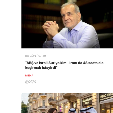
BU GÜN / 07:30
“ABŞ və İsrail Suriya kimi, İranı da 48 saata ələ
keçirmək istəyirdi”
MEDİA
0
0