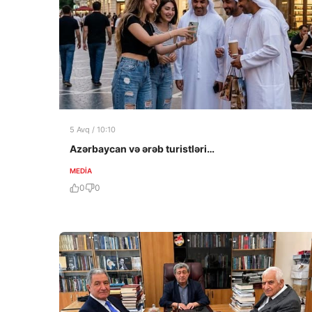
5 Avq / 10:10
Azərbaycan və ərəb turistləri…
MEDİA
0
0