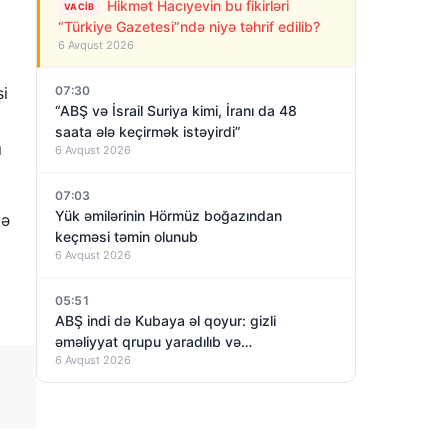
Hikmət Hacıyevin bu fikirləri
VACIB
“Türkiye Gazetesi”ndə niyə təhrif edilib?
6 Avqust 2026
si
07:30
“ABŞ və İsrail Suriya kimi, İranı da 48
saata ələ keçirmək istəyirdi”
ı
6 Avqust 2026
07:03
Yük əmilərinin Hörmüz boğazından
də
keçməsi təmin olunub
6 Avqust 2026
05:51
ABŞ indi də Kubaya əl qoyur: gizli
əməliyyat qrupu yaradılıb və…
6 Avqust 2026