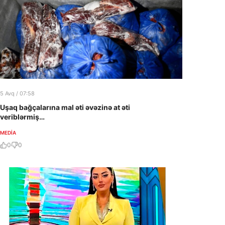
5 Avq / 07:58
Uşaq bağçalarına mal əti əvəzinə at əti
veriblərmiş…
MEDİA
0
0