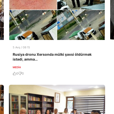
5 Avq / 08:15
Rusiya dronu Xersonda mülki şəxsi öldürmək
istədi, amma…
MEDİA
0
0