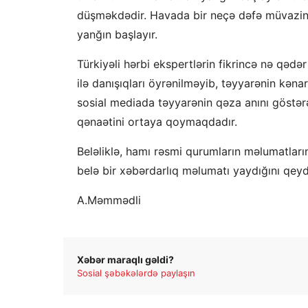
düşməkdədir. Havada bir neçə dəfə müvazinəti
yanğın başlayır.
Türkiyəli hərbi ekspertlərin fikrincə nə qədə
ilə danışıqları öyrənilməyib, təyyarənin kən
sosial mediada təyyarənin qəza anını göstər
qənaətini ortaya qoymaqdadır.
Beləliklə, hamı rəsmi qurumların məlumatları
belə bir xəbərdarlıq məlumatı yaydığını qeyd
A.Məmmədli
Xəbər maraqlı gəldi?
Sosial şəbəkələrdə paylaşın