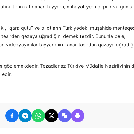
ni itirərək fırlanan təyyarə, nəhayət yerə çırpılır və güclü
r ki, “qara qutu” və pilotların Türkiyədəki müşahidə məntəqə
ar təsirdən qəzaya uğradığını demək tezdir. Bununla belə,
ən videoyayımlar təyyarənin kənar təsirdən qəzaya uğradığ
nı gözləməkdədir. Tezadlar.az Türkiyə Müdafiə Nazirliyinin 
 edir.