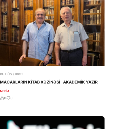
BU GÜN / 08:12
MACARLARIN KİTAB XƏZİNƏSİ- AKADEMİK YAZIR
MEDİA
0
0