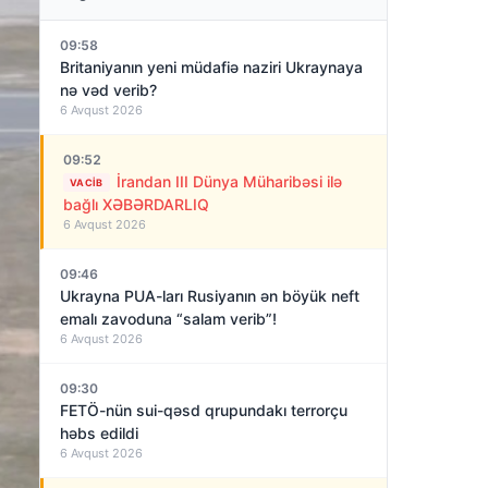
09:58
Britaniyanın yeni müdafiə naziri Ukraynaya
nə vəd verib?
6 Avqust 2026
09:52
İrandan III Dünya Müharibəsi ilə
VACIB
bağlı XƏBƏRDARLIQ
6 Avqust 2026
09:46
Ukrayna PUA-ları Rusiyanın ən böyük neft
emalı zavoduna “salam verib”!
6 Avqust 2026
09:30
FETÖ-nün sui-qəsd qrupundakı terrorçu
həbs edildi
6 Avqust 2026