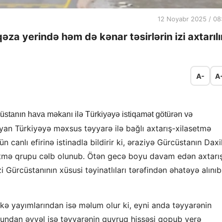
12 Noyabr 2025 / 08
əza yerində həm də kənar təsirlərin izi axtarılı
A-
A
stanın hava məkanı ilə Türkiyəyə istiqamət götürən və
an Türkiyəyə məxsus təyyarə ilə bağlı axtarış-xilasetmə
n canlı efirinə istinadla bildirir ki, əraziyə Gürcüstanın Daxil
asetmə qrupu cəlb olunub. Ötən gecə boyu davam edən axtarı
 Gürcüstanının xüsusi təyinatlıları tərəfindən əhatəyə alınıb
kə yayımlarından isə məlum olur ki, eyni anda təyyarənin
 bundan əvvəl isə təyyarənin quyruq hissəsi qopub yerə