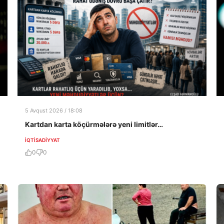
5 Avqust 2026 / 18:08
Kartdan karta köçürmələrə yeni limitlər…
İQTISADIYYAT
0
0