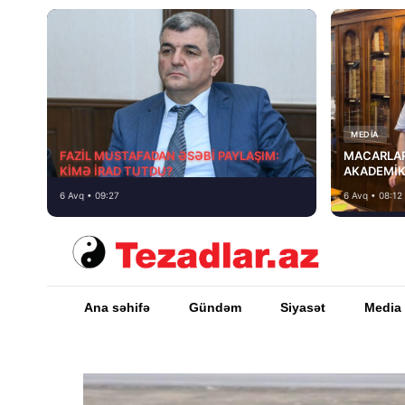
MEDİA
FAZİL MUSTAFADAN ƏSƏBİ PAYLAŞIM:
MACARLAR
KİMƏ İRAD TUTDU?
AKADEMİK
6 Avq • 09:27
6 Avq • 08:12
Ana səhifə
Gündəm
Siyasət
Media