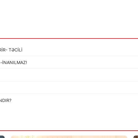
İR- TƏCİLİ
ldü-İNANILMAZ!
…
NDIR?