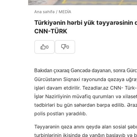
Ana səhifə
/
MEDİA
Türkiyənin hərbi yük təyyarəsinin q
CNN-TÜRK
0
0
Bakıdan çıxaraq Gəncədə dayanan, sonra Gürcü
Gürcüstanın Siqnaxi rayonunda qəzaya uğray
işləri davam etdirilir. Tezadlar.az CNN- Türk-ü
İşlər Nazirliyinin müvafiq qurumları və xil
tədbirləri bu gün səhərdən bərpa edilib. Ərazi
polis postları yaradılıb.
Təyyarənin qəza anını qeydə alan sosial şəbı
turbinlərinin ikisində də yanğın başlayıb və