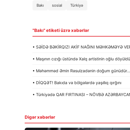
Bakı
sosial
Türkiyə
"Bakı" etiketi üzrə xəbərlər
• SƏİDƏ BƏKİRQIZI AKİF NAĞINI MƏHKƏMƏYƏ VER
• Maşının cızığı üstündə Xalq artistinin oğlu döyü
• Məhəmməd Əmin Rəsulzadənin doğum günüdür
• DİQQƏT! Bakıda və bölgələrdə yaşıllıq qırğını
• Türkiyədə QAR FIRTINASI – NÖVBƏ AZƏRBAYCA
Digər xəbərlər