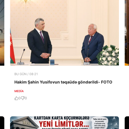
BU GÜN / 08:21
Hakim Şahin Yusifovun təqaüdə göndərildi- FOTO
MEDİA
0
0