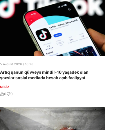
5 Avqust 2026 / 16:28
Artıq qanun qüvvəyə mindi!-16 yaşadək olan
şəxslər sosial mediada hesab açıb fəaliyyət
göstərə bilməyəcək!
MEDİA
0
0