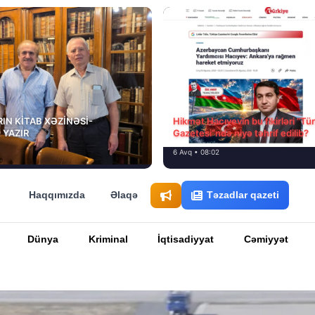
IN KİTAB XƏZİNƏSİ-
Hikmət Hacıyevin bu fikirləri “Tü
 YAZIR
Gazetesi”ndə niyə təhrif edilib?
6 Avq • 08:02
Haqqımızda
Əlaqə
Təzadlar qazeti
Dünya
Kriminal
İqtisadiyyat
Cəmiyyət