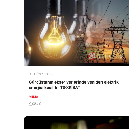
BU GÜN / 08:36
Gürcüstanın əksər yerlərində yenidən elektrik
enerjisi kəsilib- TƏXRİBAT
MEDİA
0
0