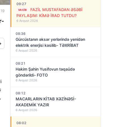
09:27
FAZİL MUSTAFADAN ƏSƏBİ
VACIB
:19
PAYLAŞIM: KİMƏ İRAD TUTDU?
r-
6 Avqust 2026
08:36
Gürcüstanın əksər yerlərində yenidən
+
elektrik enerjisi kəsilib- TƏXRİBAT
6 Avqust 2026
08:21
Hakim Şahin Yusifovun təqaüdə
göndərildi- FOTO
6 Avqust 2026
i
ş
08:12
,
MACARLARIN KİTAB XƏZİNƏSİ-
AKADEMİK YAZIR
6 Avqust 2026
08:02