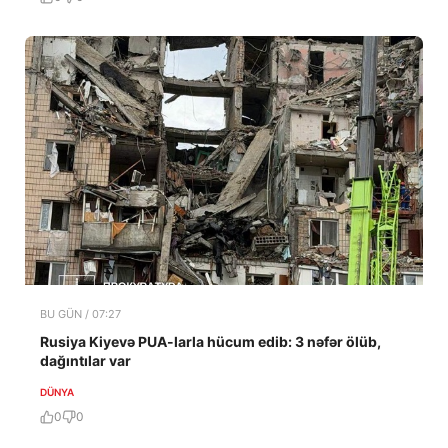
BU GÜN / 07:27
Rusiya Kiyevə PUA-larla hücum edib: 3 nəfər ölüb,
dağıntılar var
DÜNYA
0
0