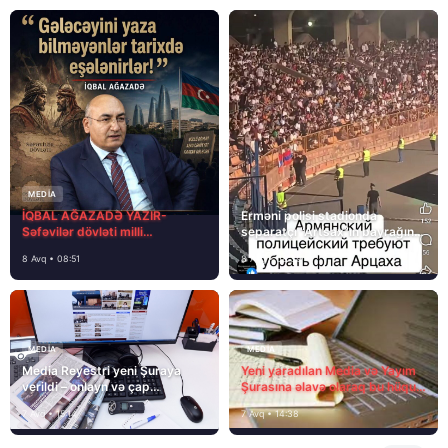
MEDİA
İQBAL AĞAZADƏ YAZIR-
Erməni polisi stadionda
Səfəvilər dövləti milli
separatçı “Artsax”ın bayrağını
dövlətdirmi?
müsadirə etdi və…
8 Avq • 08:51
8 Avq • 08:39
MEDİA
MEDİA
Media Reyestri yeni Şuraya
Yeni yaradılan Media və Yayım
verildi – onlayn və çap
Şurasına əlavə olaraq bu hüquq
mediasını nə gözləyir?
və vəzifələr də verilib
7 Avq • 15:14
7 Avq • 14:38