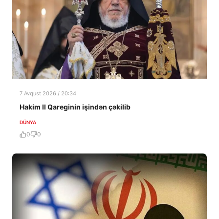
7 Avqust 2026 / 20:34
Hakim II Qareginin işindən çəkilib
DÜNYA
0
0