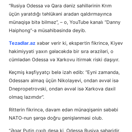
“Rusiya Odessa və Qara dəniz sahillərinin Krım
üçün yaratdığı təhlükəni aradan qaldırmayınca
münaqişə bitə bilməz”, – o, YouTube kanalı “Danny
Haiphong”-a müsahibəsində deyib.
Tezadlar.az
xəbər verir ki, ekspertin fikrincə, Kiyev
hakimiyyəti yaxın gələcəkdə bir sıra əraziləri, o
cümlədən Odessa və Xarkovu itirmək riski daşıyır.
Keçmiş kəşfiyyatçı belə izah edib: “Eyni zamanda,
Odessanı almaq üçün Nikolayevi, ondan əvvəl isə
Dnepropetrovski, ondan əvvəl isə Xarkova daxil
olmaq lazımdır”.
Ritterin fikrincə, davam edən münaqişənin səbəbi
NATO-nun şərqə doğru genişlənməsi olub.
“Əgər Putin çıxıb desə ki, Odessa Rusiya şəhəridir,