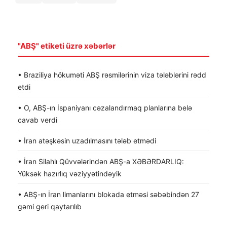
"ABŞ" etiketi üzrə xəbərlər
• Braziliya hökuməti ABŞ rəsmilərinin viza tələblərini rədd
etdi
• O, ABŞ-ın İspaniyanı cəzalandırmaq planlarına belə
cavab verdi
• İran atəşkəsin uzadılmasını tələb etmədi
• İran Silahlı Qüvvələrindən ABŞ-a XƏBƏRDARLIQ:
Yüksək hazırlıq vəziyyətindəyik
• ABŞ-ın İran limanlarını blokada etməsi səbəbindən 27
gəmi geri qaytarılıb