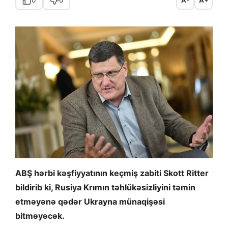
0
0
A-
A+
ABŞ hərbi kəşfiyyatının keçmiş zabiti Skott Ritter
bildirib ki, Rusiya Krımın təhlükəsizliyini təmin
etməyənə qədər Ukrayna münaqişəsi
bitməyəcək.