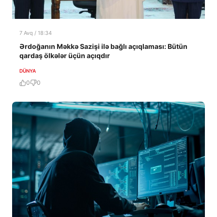
7 Avq / 18:34
Ərdoğanın Məkkə Sazişi ilə bağlı açıqlaması: Bütün
qardaş ölkələr üçün açıqdır
DÜNYA
0
0