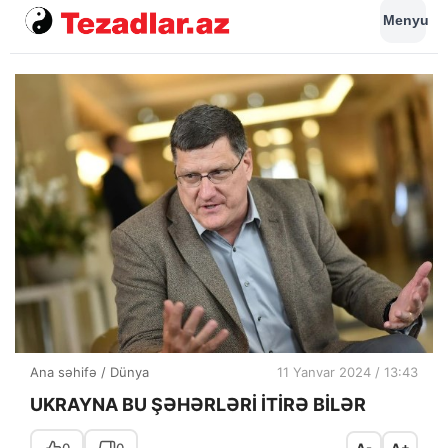
Menyu
Ana səhifə
/
Dünya
11 Yanvar 2024 / 13:43
UKRAYNA BU ŞƏHƏRLƏRİ İTİRƏ BİLƏR