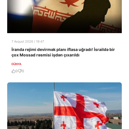
7 Avqust 2026 / 19:47
İranda rejimi devirmək planı iflasa uğradı! İsraildə bir
çox Mossad rəsmisi işdən çıxarıldı
DÜNYA
0
0