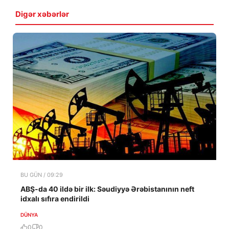
Digər xəbərlər
BU GÜN / 09:29
ABŞ-da 40 ildə bir ilk: Səudiyyə Ərəbistanının neft
idxalı sıfıra endirildi
DÜNYA
0
0