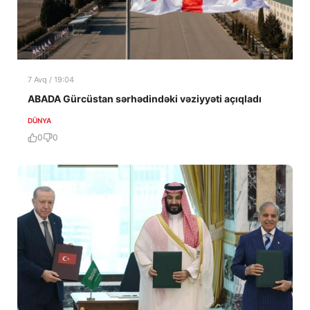
7 Avq / 19:04
ABADA Gürcüstan sərhədindəki vəziyyəti açıqladı
DÜNYA
0
0