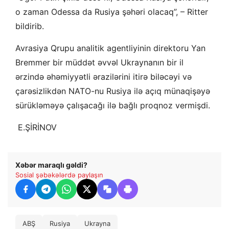
o zaman Odessa da Rusiya şəhəri olacaq”, – Ritter
bildirib.
Avrasiya Qrupu analitik agentliyinin direktoru Yan
Bremmer bir müddət əvvəl Ukraynanın bir il
ərzində əhəmiyyətli ərazilərini itirə biləcəyi və
çarəsizlikdən NATO-nu Rusiya ilə açıq münaqişəyə
sürükləməyə çalışacağı ilə bağlı proqnoz vermişdi.
​​ E.ŞİRİNOV
Xəbər maraqlı gəldi?
Sosial şəbəkələrdə paylaşın
ABŞ
Rusiya
Ukrayna