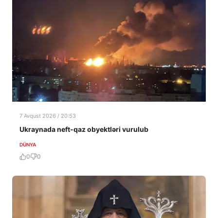
7 Avqust 2026 / 20:53
Ukraynada neft-qaz obyektləri vurulub
DÜNYA
0
0