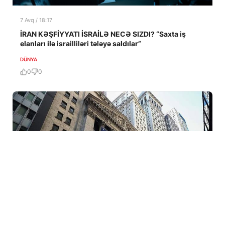
7 Avq / 18:17
İRAN KƏŞFİYYATI İSRAİLƏ NECƏ SIZDI? “Saxta iş
elanları ilə israilliləri tələyə saldılar”
DÜNYA
0
0