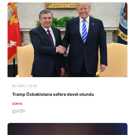
BU GÜN / 23:59
Tramp Özbəkistana səfərə dəvət olundu
DÜNYA
0
0