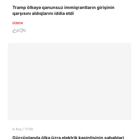
Tramp ölkəyə qanunsuz immiqrantların girişinin
qarşısını aldıqlarını iddia etdi
DÜNYA
0
0
6 Avq / 11:09
Gürcüstanda ölkə üzrə elektrik kəsintisinin səbəbləri