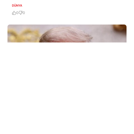
DÜNYA
0
0
6 Avq / 10:09
Tramp ABŞ-da sursat çatışmazlığı haqqında
məlumatları təkzib etdi
DÜNYA