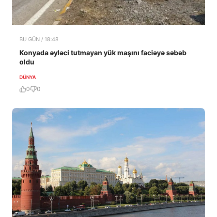
BU GÜN / 18:48
Konyada əyləci tutmayan yük maşını faciəyə səbəb
oldu
DÜNYA
0
0