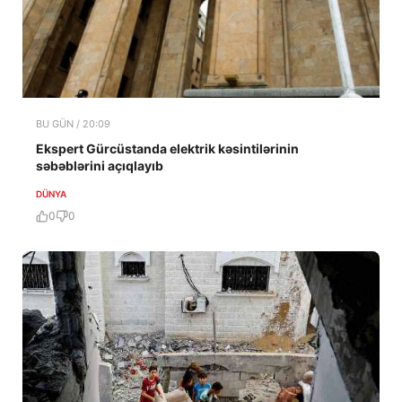
BU GÜN / 20:09
Ekspert Gürcüstanda elektrik kəsintilərinin
səbəblərini açıqlayıb
DÜNYA
0
0