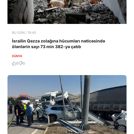
BU GÜN / 19:45
İsrailin Qəzza zolağına hücumları nəticəsində
ölənlərin sayı 73 min 382-yə çatıb
DÜNYA
0
0