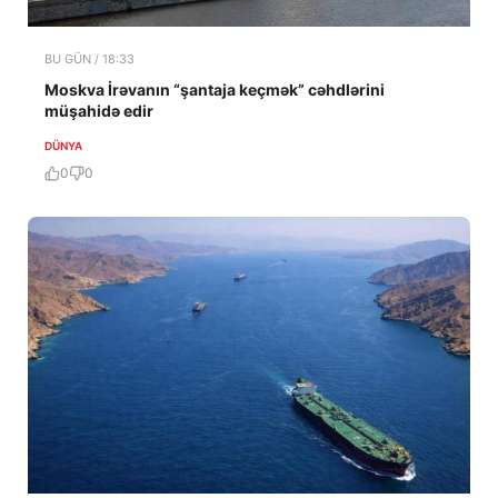
BU GÜN / 18:33
Moskva İrəvanın “şantaja keçmək” cəhdlərini
müşahidə edir
DÜNYA
0
0