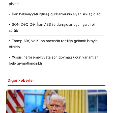
pislədi
• İran hakimiyyəti iğtişaş qurbanlarının siyahısını açıqladı
• SON DƏQİQƏ: İran ABŞ ilə danışıqlar üçün şərt irəli
sürüb
• Tramp ABŞ və Kuba arasında razılığa gəlmək istəyini
bildirib
• Xüsusi hərbi əməliyyata son qoymaq üçün variantlar
belə qiymətləndirildi
Digər xəbərlər