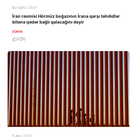
BU GÜN / 13:07
İran rəsmisi Hörmüz boğazının İrana qarşı təhdidlər
bitənə qədər bağlı qalacağını deyir
DÜNYA
0
0
6 Avq / 11:12