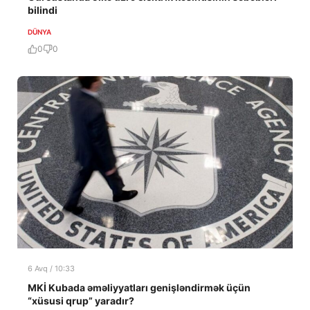
bilindi
DÜNYA
0
0
6 Avq / 10:33
MKİ Kubada əməliyyatları genişləndirmək üçün
“xüsusi qrup” yaradır?