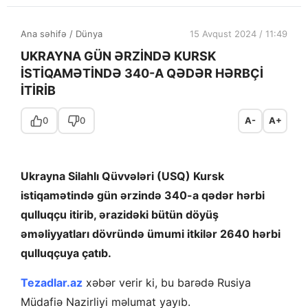
Ana səhifə
/
Dünya
15 Avqust 2024 / 11:49
UKRAYNA GÜN ƏRZİNDƏ KURSK
İSTİQAMƏTİNDƏ 340-A QƏDƏR HƏRBÇİ
İTİRİB
0
0
A-
A+
Ukrayna Silahlı Qüvvələri (USQ) Kursk
istiqamətində gün ərzində 340-a qədər hərbi
qulluqçu itirib, ərazidəki bütün döyüş
əməliyyatları dövründə ümumi itkilər 2640 hərbi
qulluqçuya çatıb.
Tezadlar.az
xəbər verir ki, bu barədə Rusiya
Müdafiə Nazirliyi məlumat yayıb.