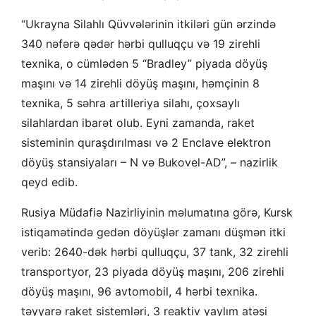
“Ukrayna Silahlı Qüvvələrinin itkiləri gün ərzində
340 nəfərə qədər hərbi qulluqçu və 19 zirehli
texnika, o cümlədən 5 “Bradley” piyada döyüş
maşını və 14 zirehli döyüş maşını, həmçinin 8
texnika, 5 səhra artilleriya silahı, çoxsaylı
silahlardan ibarət olub. Eyni zamanda, raket
sisteminin quraşdırılması və 2 Enclave elektron
döyüş stansiyaları – N və Bukovel-AD”, – nazirlik
qeyd edib.
Rusiya Müdafiə Nazirliyinin məlumatına görə, Kursk
istiqamətində gedən döyüşlər zamanı düşmən itki
verib: 2640-dək hərbi qulluqçu, 37 tank, 32 zirehli
transportyor, 23 piyada döyüş maşını, 206 zirehli
döyüş maşını, 96 avtomobil, 4 hərbi texnika.
təyyarə raket sistemləri, 3 reaktiv yaylım atəşi