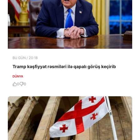
BU GÜN / 20:18
Tramp kəşfiyyat rəsmiləri ilə qapalı görüş keçirib
DÜNYA
0
0