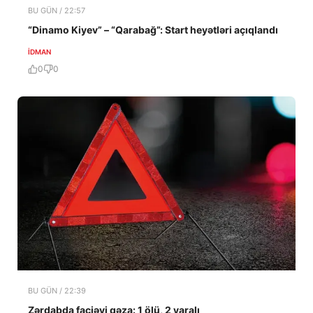
BU GÜN / 22:57
“Dinamo Kiyev” – “Qarabağ”: Start heyətləri açıqlandı
İDMAN
0
0
BU GÜN / 22:39
Zərdabda faciəvi qəza: 1 ölü, 2 yaralı