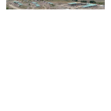
6 Avq / 21:15
Azad Məsiyev: İşğaldan azad olunan ərazilər sıfırdan
qurulur
SIYASƏT
0
0