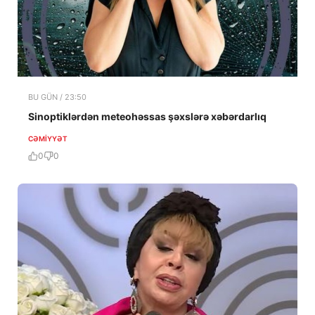
BU GÜN / 23:50
Sinoptiklərdən meteohəssas şəxslərə xəbərdarlıq
CƏMIYYƏT
0
0