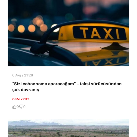
6 Avq / 21:26
“Sizi cəhənnəmə aparacağam” – taksi sürücüsündən
şok davranış
CƏMIYYƏT
0
0