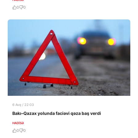
0
0
6 Avq / 22:03
Bakı–Qazax yolunda faciəvi qəza baş verdi
HADISƏ
0
0