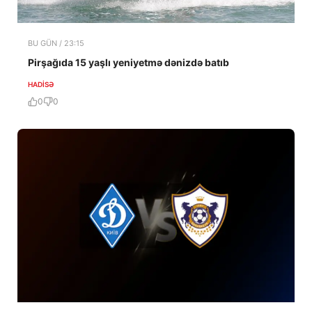
BU GÜN / 23:15
Pirşağıda 15 yaşlı yeniyetmə dənizdə batıb
HADISƏ
0
0