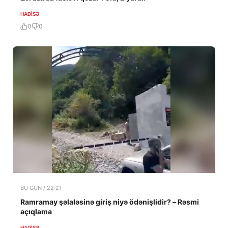
HADISƏ
0
0
BU GÜN / 22:21
Ramramay şəlaləsinə giriş niyə ödənişlidir? – Rəsmi
açıqlama
HADISƏ