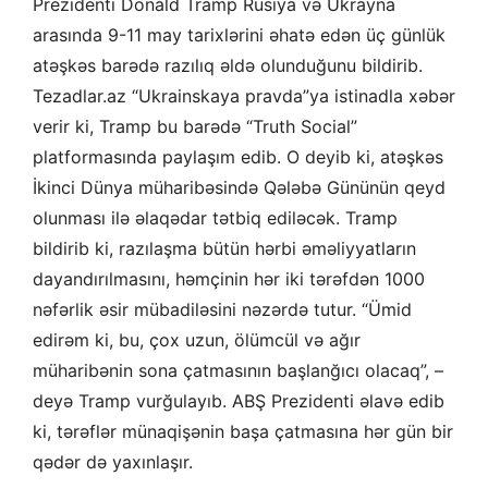
Prezidenti Donald Tramp Rusiya və Ukrayna
arasında 9-11 may tarixlərini əhatə edən üç günlük
atəşkəs barədə razılıq əldə olunduğunu bildirib.
Tezadlar.az “Ukrainskaya pravda”ya istinadla xəbər
verir ki, Tramp bu barədə “Truth Social”
platformasında paylaşım edib. O deyib ki, atəşkəs
İkinci Dünya müharibəsində Qələbə Gününün qeyd
olunması ilə əlaqədar tətbiq ediləcək. Tramp
bildirib ki, razılaşma bütün hərbi əməliyyatların
dayandırılmasını, həmçinin hər iki tərəfdən 1000
nəfərlik əsir mübadiləsini nəzərdə tutur. “Ümid
edirəm ki, bu, çox uzun, ölümcül və ağır
müharibənin sona çatmasının başlanğıcı olacaq”, –
deyə Tramp vurğulayıb. ABŞ Prezidenti əlavə edib
ki, tərəflər münaqişənin başa çatmasına hər gün bir
qədər də yaxınlaşır.