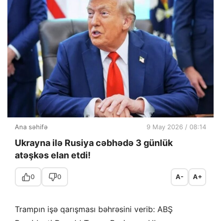
Ana səhifə
9 May 2026 / 08:14
Ukrayna ilə Rusiya cəbhədə 3 günlük
atəşkəs elan etdi!
0
0
A-
A+
Trampın işə qarışması bəhrəsini verib: ABŞ