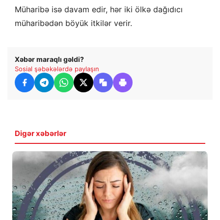
Müharibə isə davam edir, hər iki ölkə dağıdıcı
müharibədən böyük itkilər verir.
Xəbər maraqlı gəldi?
Sosial şəbəkələrdə paylaşın
Digər xəbərlər