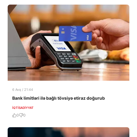
6 Avq / 21:44
Bank limitləri ilə bağlı tövsiyə etiraz doğurub
İQTISADIYYAT
0
0