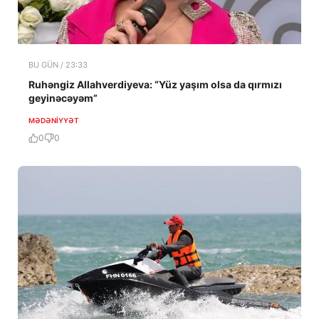
BU GÜN / 23:33
Ruhəngiz Allahverdiyeva: “Yüz yaşım olsa da qırmızı
geyinəcəyəm”
MƏDƏNIYYƏT
0
0