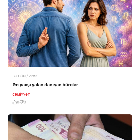
BU GÜN / 22:59
Ən yaxşı yalan danışan bürclər
CƏMIYYƏT
0
0