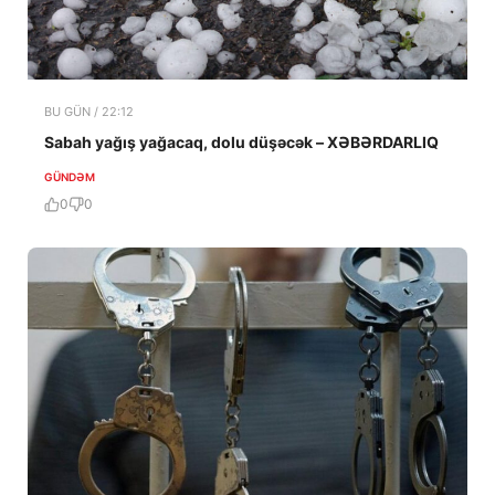
BU GÜN / 22:12
Sabah yağış yağacaq, dolu düşəcək – XƏBƏRDARLIQ
GÜNDƏM
0
0