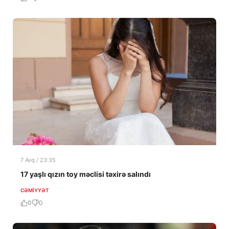
7 Avq / 23:35
17 yaşlı qızın toy məclisi təxirə salındı
CƏMIYYƏT
0
0