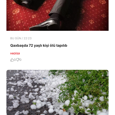
BU GÜN / 22:23
Qaxbaşda 72 yaşlı kişi ölü tapılıb
HADISƏ
0
0