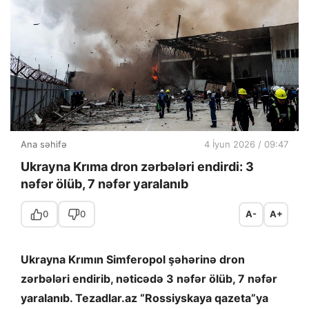
Ana səhifə
4 İyun 2026 / 09:47
Ukrayna Krıma dron zərbələri endirdi: 3
nəfər ölüb, 7 nəfər yaralanıb
0
0
A-
A+
Ukrayna Krımın Simferopol şəhərinə dron
zərbələri endirib, nəticədə 3 nəfər ölüb, 7 nəfər
yaralanıb. Tezadlar.az “Rossiyskaya qazeta”ya