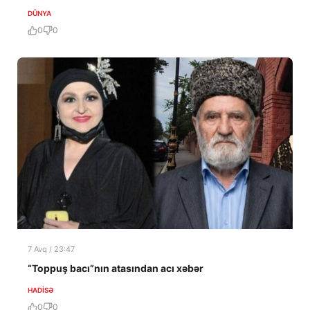
DÜNYA
0
0
7 Avq / 23:47
“Toppuş bacı”nın atasından acı xəbər
HADISƏ
0
0