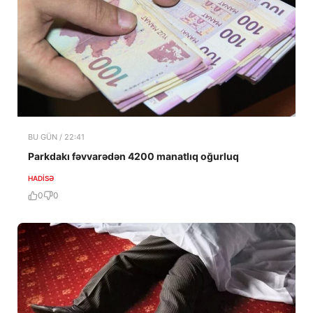
BU GÜN / 22:41
Parkdakı fəvvarədən 4200 manatlıq oğurluq
HADISƏ
0
0