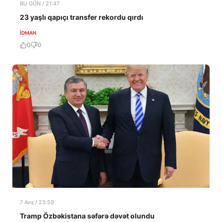
BU GÜN / 21:47
23 yaşlı qapıçı transfer rekordu qırdı
İDMAN
0
0
7 Avq / 23:59
Tramp Özbəkistana səfərə dəvət olundu