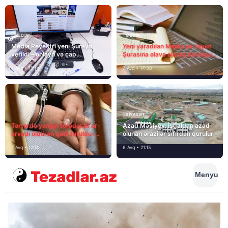
MEDİA
MEDİA
Media Reyestri yeni Şuraya
Yeni yaradılan Media və Yayım
verildi – onlayn və çap
Şurasına əlavə olaraq bu hüquq
mediasını nə gözləyir?
və vəzifələr də verilib
7 Avq • 15:14
7 Avq • 14:38
SIYASƏT
Tərtərdə yanğın törədərək ər-
Azad Məsiyev: İşğaldan azad
arvadı öldürən qatil tutuldu-
olunan ərazilər sıfırdan qurulur
SON DƏQİQƏ
7 Avq • 12:14
6 Avq • 21:15
Menyu