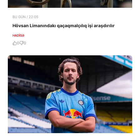
BU GÜN / 22:05
Hövsan Limanındakı qaçaqmalçılıq işi araşdırılır
HADISƏ
0
0