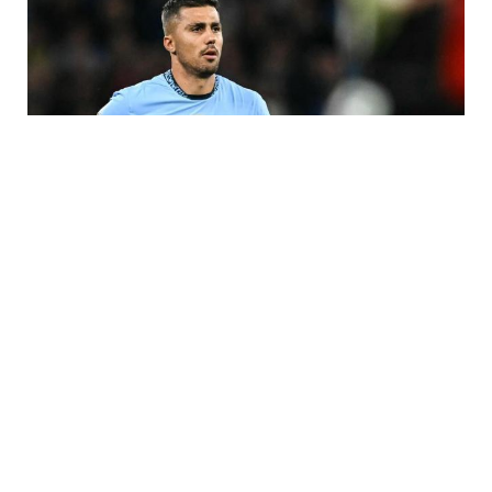
7 Avq / 23:17
Rodri “Barselona”ya keçə bilər
İDMAN
0
0