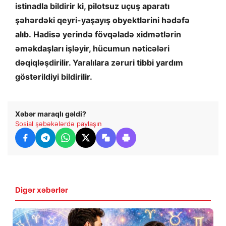
istinadla bildirir ki, pilotsuz uçuş aparatı
şəhərdəki qeyri-yaşayış obyektlərini hədəfə
alıb. Hadisə yerində fövqəladə xidmətlərin
əməkdaşları işləyir, hücumun nəticələri
dəqiqləşdirilir. Yaralılara zəruri tibbi yardım
göstərildiyi bildirilir.
Xəbər maraqlı gəldi?
Sosial şəbəkələrdə paylaşın
Digər xəbərlər