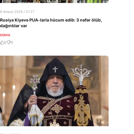
8 Avqust 2026 / 07:27
Rusiya Kiyevə PUA-larla hücum edib: 3 nəfər ölüb,
dağıntılar var
DÜNYA
0
0