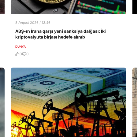
8 Avqust 2026 / 13:46
ABŞ-ın İrana qarşı yeni sanksiya dalğası: İki
kriptovalyuta birjası hədəfə alınıb
DÜNYA
0
0