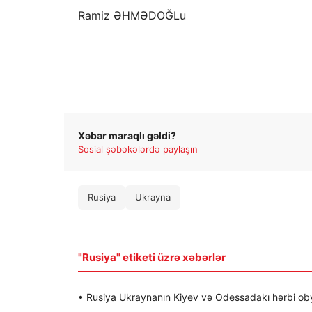
Ramiz ƏHMƏDOĞLu
Xəbər maraqlı gəldi?
Sosial şəbəkələrdə paylaşın
Rusiya
Ukrayna
"Rusiya" etiketi üzrə xəbərlər
• Rusiya Ukraynanın Kiyev və Odessadakı hərbi obye