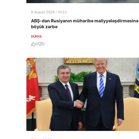
8 Avqust 2026 / 10:22
ABŞ-dan Rusiyanın müharibə maliyyələşdirməsinə
böyük zərbə
DÜNYA
0
0