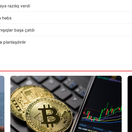
ə razılıq verdi
a həbs
ışıqlar başa çatdı
planlaşdırılır