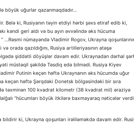
ədə böyük uğurlar qazanmaqdadır…
. Belə ki, Rusiyanın təyin etdiyi hərbi şəxs etiraf edib ki,
ı kəndi geri aldı və bu ayın əvvəlində əks hücuma
. ” …Rəsmi nümayəndə Vladimir Rogov, Ukrayna qoşunlarını
 və orada qazıldığını, Rusiya artilleriyasının atəşə
ölgədə şiddətli döyüşlər davam edir. Ukraynadan dərhal şər
əti müstəqil şəkildə Təsdiq edə bilmədi. Rusiya Kiyev
 Vladimir Putinin keçən həftə Ukraynanın əks hücumda uğur
a keçən həftə Şərqdəki Donetsk bölgəsindəki bir sıra
də təxminən 100 kvadrat kilometr (38 kvadrat mil) əraziyə
dalğalı “hücumları böyük itkilərə baxmayaraq nəticələr verdi
 bildirir ki, Ukrayna qoşunları irəliləməkdə davam edir. Rus