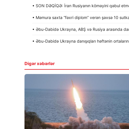
• SON DƏQİQƏ: İran Rusiyanın köməyini qəbul etməy
• Məmura saxta “fəxri diplom” verən şəxsə 10 sutk
• Əbu-Dabidə Ukrayna, ABŞ və Rusiya arasında dan
• Əbu-Dabidə Ukrayna danışıqları həftənin ortalarına 
Digər xəbərlər