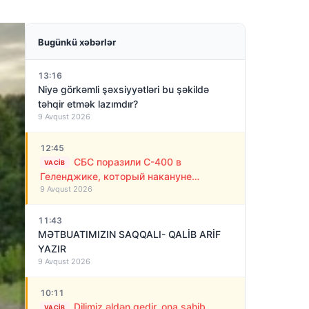
Bugünkü xəbərlər
13:16
Niyə görkəmli şəxsiyyətləri bu şəkildə
təhqir etmək lazımdır?
9 Avqust 2026
12:45
СБС поразили С-400 в
VACIB
Геленджике, который накануне
9 Avqust 2026
обстреливал Украину ракетами
11:43
MƏTBUATIMIZIN SAQQALI- QALİB ARİF
YAZIR
9 Avqust 2026
10:11
Dilimiz əldən gedir, ona sahib
VACIB