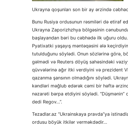
Ukrayna qoşunları son bir ay ərzində cəbh
Bunu Rusiya ordusunun rəsmiləri də etiraf edir
Ukrayna Zaporizhzhya bölgəsinin cənubundak
başlayandan bəri bu cəbhədə ilk uğuru oldu
Pyatixatki yaşayış məntəqəsini ələ keçirdiyini
tutulduğunu söylədi. Onun sözlərinə görə, b
gəlmədi və Reuters döyüş sahəsindəki vəziyy
qüvvələrinə ağır itki verdiyini və prezident
qazanma şansının olmadığını söylədi. Ukrayn
kəndləri məğlub edərək cəmi bir həftə ərzin
nəzarəti bərpa etdiyini söylədi. “Düşmənin” 
dedi Regov…”.
Tezadlar.az “Ukrainskaya pravda”ya istinadla
ordusu böyük itkilər verməkdədir…