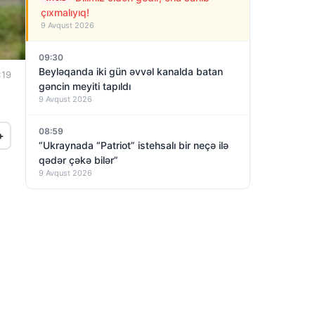
çıxmalıyıq!
9 Avqust 2026
09:30
Beyləqanda iki gün əvvəl kanalda batan
:19
gəncin meyiti tapıldı
9 Avqust 2026
08:59
+
“Ukraynada “Patriot” istehsalı bir neçə ilə
qədər çəkə bilər”
9 Avqust 2026