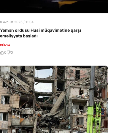
8 Avqust 2026 / 11:04
Yəmən ordusu Husi müqavimətinə qarşı
əməliyyata başladı
DÜNYA
0
0