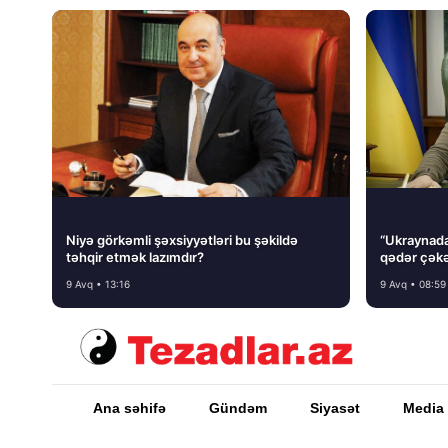
Niyə görkəmli şəxsiyyətləri bu şəkildə
“Ukraynada 
təhqir etmək lazımdır?
qədər çəkə
9 Avq • 13:16
9 Avq • 08:59
Ana səhifə
Gündəm
Siyasət
Media