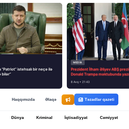
MEDİA
“Patriot” istehsalı bir neçə ilə
Prezident İlham Əliyev ABŞ prezi
 bilər”
Donald Trampa məktubunda yazı
8 Avq • 21:43
Haqqımızda
Əlaqə
Təzadlar qazeti
Dünya
Kriminal
İqtisadiyyat
Cəmiyyət