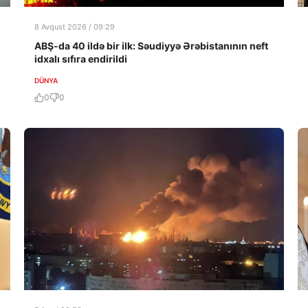
8 Avqust 2026 / 09:29
ABŞ-da 40 ildə bir ilk: Səudiyyə Ərəbistanının neft
idxalı sıfıra endirildi
DÜNYA
0
0