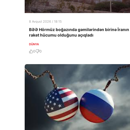
8 Avqust 2026 / 18:15
BƏƏ Hörmüz boğazında gəmilərindən birinə İranın
raket hücumu olduğunu açıqladı
DÜNYA
0
0