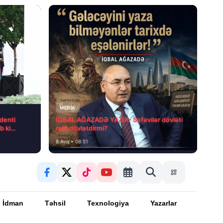
MEDİA
denti
İQBAL AĞAZADƏ YAZIR- Səfəvilər dövləti
b ki…
milli dövlətdirmi?
8 Avq • 08:51
İdman
Təhsil
Texnologiya
Yazarlar