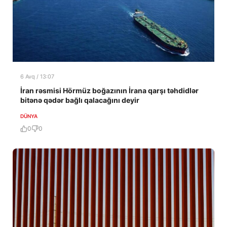
6 Avq / 13:07
İran rəsmisi Hörmüz boğazının İrana qarşı təhdidlər
bitənə qədər bağlı qalacağını deyir
DÜNYA
0
0