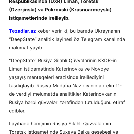
Respublikasında (DXR) Liman, Toretsk
(Dzerjinski) və Pokrovski (Krasnoarmeyski)
istiqamətlərində irəliləyib.
Tezadlar.az
xəbər verir ki, bu barədə Ukraynanın
“DeepState” analitik layihəsi öz Telegram kanalında
məlumat yayıb.
“DeepState” Rusiya Silahlı Qüvvələrinin KXDR-in
Liman istiqamətində Katerinovka və Novoye
yaşayış məntəqələri ərazisində irəlilədiyini
təsdiqləyib. Rusiya Müdafiə Nazirliyinin aprelin 11-
də verdiyi məlumatda analitiklər Katerinovkanın
Rusiya hərbi qüvvələri tərəfindən tutulduğunu etiraf
ediblər.
Layihədə həmçinin Rusiya Silahlı Qüvvələrinin
Toretsk istiqamətində Suxaya Balka qəsəbəsi və