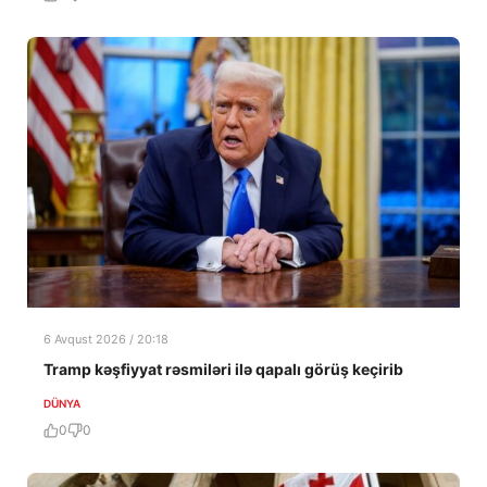
6 Avqust 2026 / 20:18
Tramp kəşfiyyat rəsmiləri ilə qapalı görüş keçirib
DÜNYA
0
0