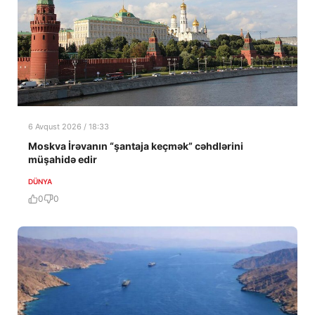
6 Avqust 2026 / 18:33
Moskva İrəvanın “şantaja keçmək” cəhdlərini
müşahidə edir
DÜNYA
0
0