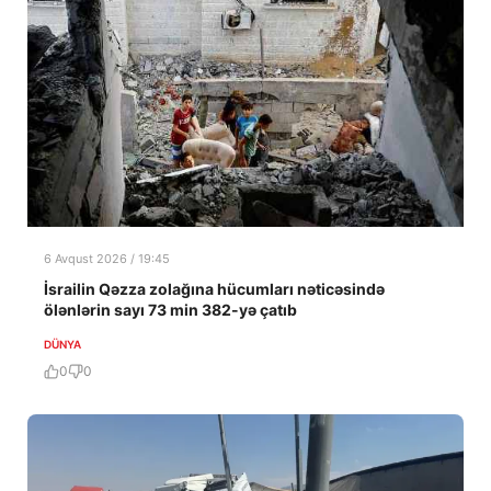
6 Avqust 2026 / 19:45
İsrailin Qəzza zolağına hücumları nəticəsində
ölənlərin sayı 73 min 382-yə çatıb
DÜNYA
0
0