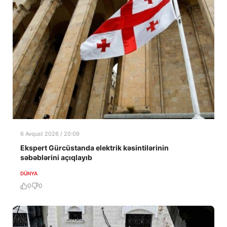
6 Avqust 2026 / 20:09
Ekspert Gürcüstanda elektrik kəsintilərinin
səbəblərini açıqlayıb
DÜNYA
0
0