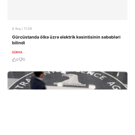
6 Avq / 11:09
Gürcüstanda ölkə üzrə elektrik kəsintisinin səbəbləri
bilindi
DÜNYA
0
0