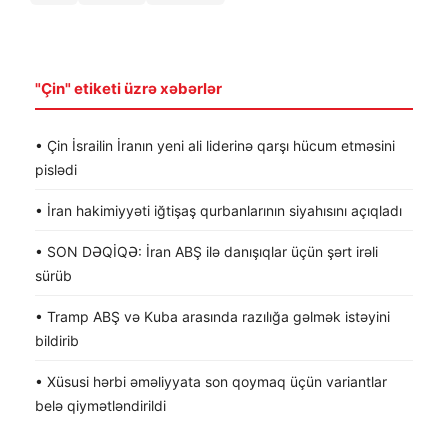
"Çin" etiketi üzrə xəbərlər
• Çin İsrailin İranın yeni ali liderinə qarşı hücum etməsini
pislədi
• İran hakimiyyəti iğtişaş qurbanlarının siyahısını açıqladı
• SON DƏQİQƏ: İran ABŞ ilə danışıqlar üçün şərt irəli
sürüb
• Tramp ABŞ və Kuba arasında razılığa gəlmək istəyini
bildirib
• Xüsusi hərbi əməliyyata son qoymaq üçün variantlar
belə qiymətləndirildi