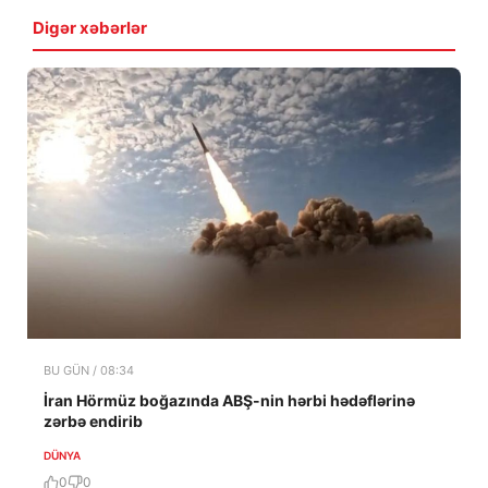
Digər xəbərlər
BU GÜN / 08:34
İran Hörmüz boğazında ABŞ-nin hərbi hədəflərinə
zərbə endirib
DÜNYA
0
0