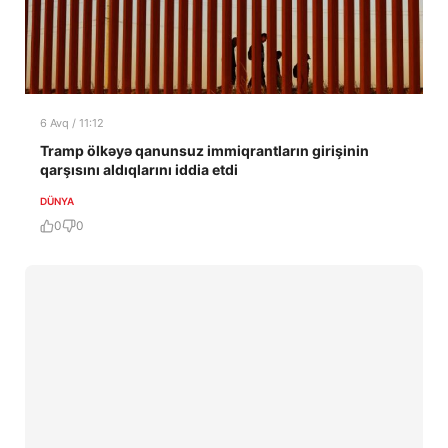
6 Avq / 11:12
Tramp ölkəyə qanunsuz immiqrantların girişinin
qarşısını aldıqlarını iddia etdi
DÜNYA
0
0