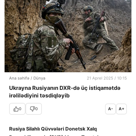
Ana səhifə
/
Dünya
21 Aprel 2025 / 10:15
Ukrayna Rusiyanın DXR-də üç istiqamətdə
irəlilədiyini təsdiqləyib
0
0
A-
A+
Rusiya Silahlı Qüvvələri Donetsk Xalq