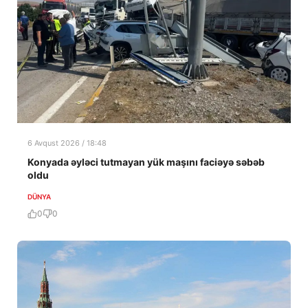
6 Avqust 2026 / 18:48
Konyada əyləci tutmayan yük maşını faciəyə səbəb
oldu
DÜNYA
0
0