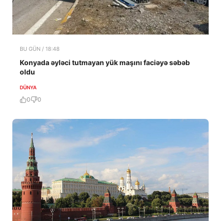
BU GÜN / 18:48
Konyada əyləci tutmayan yük maşını faciəyə səbəb
oldu
DÜNYA
0
0