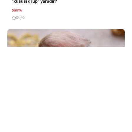
“xüsusi qrup” yaradır?
DÜNYA
0
0
6 Avq / 10:09
Tramp ABŞ-da sursat çatışmazlığı haqqında
məlumatları təkzib etdi