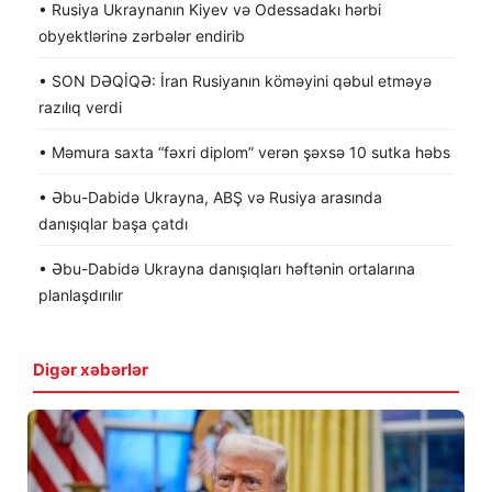
• Rusiya Ukraynanın Kiyev və Odessadakı hərbi
obyektlərinə zərbələr endirib
• SON DƏQİQƏ: İran Rusiyanın köməyini qəbul etməyə
razılıq verdi
• Məmura saxta “fəxri diplom” verən şəxsə 10 sutka həbs
• Əbu-Dabidə Ukrayna, ABŞ və Rusiya arasında
danışıqlar başa çatdı
• Əbu-Dabidə Ukrayna danışıqları həftənin ortalarına
planlaşdırılır
Digər xəbərlər