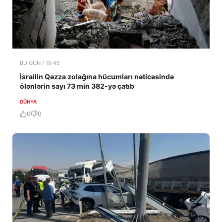
BU GÜN / 19:45
İsrailin Qəzza zolağına hücumları nəticəsində
ölənlərin sayı 73 min 382-yə çatıb
DÜNYA
0
0