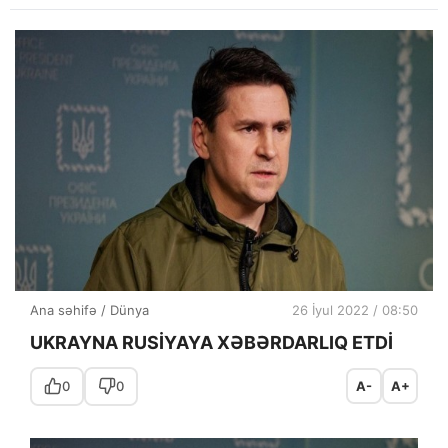
Ana səhifə
/
Dünya
26 İyul 2022 / 08:50
UKRAYNA RUSİYAYA XƏBƏRDARLIQ ETDİ
0
0
A-
A+