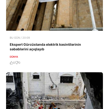
BU GÜN / 20:09
Ekspert Gürcüstanda elektrik kəsintilərinin
səbəblərini açıqlayıb
DÜNYA
0
0