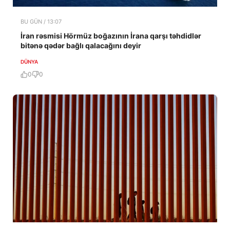
BU GÜN / 13:07
İran rəsmisi Hörmüz boğazının İrana qarşı təhdidlər
bitənə qədər bağlı qalacağını deyir
DÜNYA
0
0