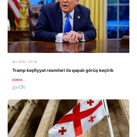
BU GÜN / 20:18
Tramp kəşfiyyat rəsmiləri ilə qapalı görüş keçirib
DÜNYA
0
0