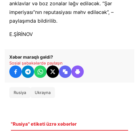
anklavlar və boz zonalar ləğv ediləcək. “Şər
imperiyası”nın reputasiyası məhv ediləcək”, –
paylaşımda bildirilib.
E.ŞİRİNOV
Xəbər maraqlı gəldi?
Sosial şəbəkələrdə paylaşın
Rusiya
Ukrayna
"Rusiya" etiketi üzrə xəbərlər