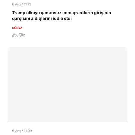
6 Avq / 11:12
Tramp ölkəyə qanunsuz immiqrantların girişinin
qarşısını aldıqlarını iddia etdi
DÜNYA
0
0
6 Avq / 11:09