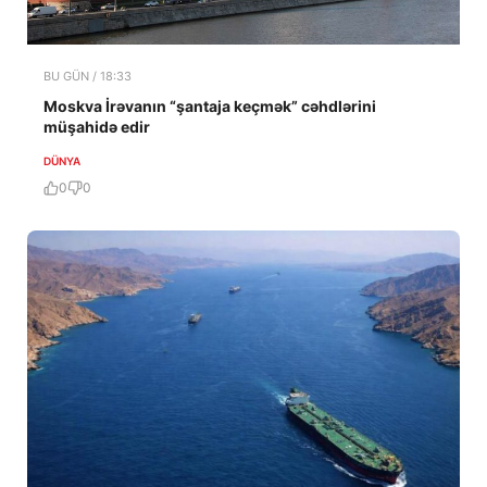
BU GÜN / 18:33
Moskva İrəvanın “şantaja keçmək” cəhdlərini
müşahidə edir
DÜNYA
0
0