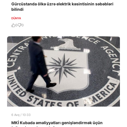
Gürcüstanda ölkə üzrə elektrik kəsintisinin səbəbləri
bilindi
DÜNYA
0
0
6 Avq / 10:33
MKİ Kubada əməliyyatları genişləndirmək üçün