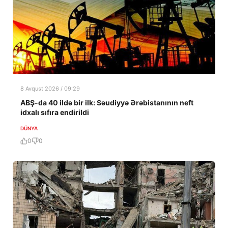
8 Avqust 2026 / 09:29
ABŞ-da 40 ildə bir ilk: Səudiyyə Ərəbistanının neft
idxalı sıfıra endirildi
DÜNYA
0
0