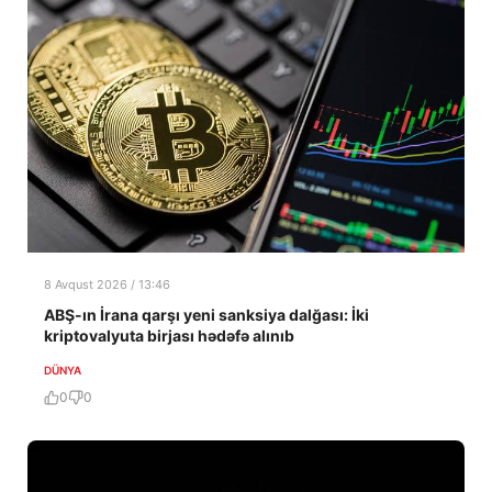
8 Avqust 2026 / 13:46
ABŞ-ın İrana qarşı yeni sanksiya dalğası: İki
kriptovalyuta birjası hədəfə alınıb
DÜNYA
0
0