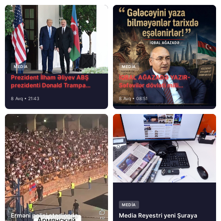
MEDİA
MEDİA
Prezident İlham Əliyev ABŞ
İQBAL AĞAZADƏ YAZIR-
prezidenti Donald Trampa
Səfəvilər dövləti milli
məktubunda yazıb ki…
dövlətdirmi?
8 Avq • 21:43
8 Avq • 08:51
MEDİA
Erməni polisi stadionda
Media Reyestri yeni Şuraya