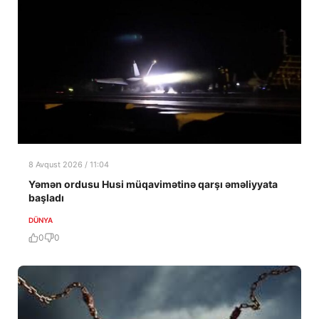
8 Avqust 2026 / 11:04
Yəmən ordusu Husi müqavimətinə qarşı əməliyyata
başladı
DÜNYA
0
0