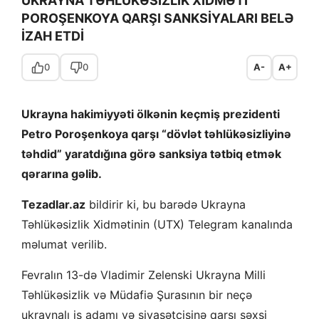
UKRAYNA TƏHLÜKƏSİZLİK XİDMƏTİ
POROŞENKOYA QARŞI SANKSİYALARI BELƏ
İZAH ETDİ
0
0
A-
A+
Ukrayna hakimiyyəti ölkənin keçmiş prezidenti
Petro Poroşenkoya qarşı “dövlət təhlükəsizliyinə
təhdid” yaratdığına görə sanksiya tətbiq etmək
qərarına gəlib.
Tezadlar.az
bildirir ki, bu barədə Ukrayna
Təhlükəsizlik Xidmətinin (UTX) Telegram kanalında
məlumat verilib.
Fevralın 13-də Vladimir Zelenski Ukrayna Milli
Təhlükəsizlik və Müdafiə Şurasının bir neçə
ukraynalı iş adamı və siyasətçisinə qarşı şəxsi