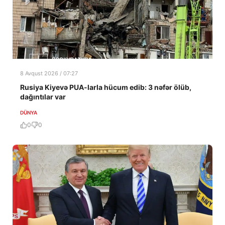
8 Avqust 2026 / 07:27
Rusiya Kiyevə PUA-larla hücum edib: 3 nəfər ölüb,
dağıntılar var
DÜNYA
0
0