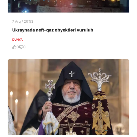
7 Avq / 20:53
Ukraynada neft-qaz obyektləri vurulub
DÜNYA
0
0