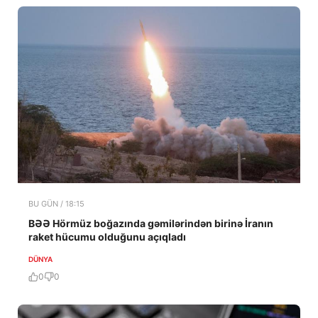
BU GÜN / 18:15
BƏƏ Hörmüz boğazında gəmilərindən birinə İranın
raket hücumu olduğunu açıqladı
DÜNYA
0
0