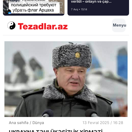
separatçı “Artsax”ın bayrağını
verildi – onlayn və çap
müsadirə etdi və…
mediasını nə gözləyir?
8 Avq • 08:39
7 Avq • 15:14
Menyu
Ana səhifə
/
Dünya
13 Fevral 2025 / 16:28