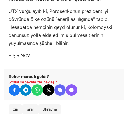
UTX vurğulayıb ki, Poroşenkonun prezidentliyi
dövründə ölkə özünü “enerji asılılığında” tapıb.
Hesabatda həmçinin qeyd olunur ki, Kolomoyski
qanunsuz yolla əldə edilmiş pul vəsaitlərinin
yuyulmasında şübhəli bilinir.
E.ŞİRİNOV
Xəbər maraqlı gəldi?
Sosial şəbəkələrdə paylaşın
Çin
İsrail
Ukrayna