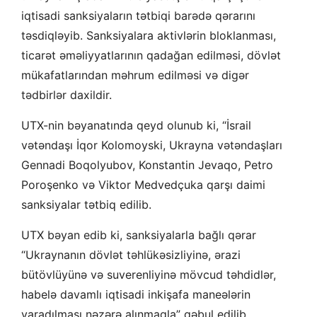
iqtisadi sanksiyaların tətbiqi barədə qərarını
təsdiqləyib. Sanksiyalara aktivlərin bloklanması,
ticarət əməliyyatlarının qadağan edilməsi, dövlət
mükafatlarından məhrum edilməsi və digər
tədbirlər daxildir.
UTX-nin bəyanatında qeyd olunub ki, “İsrail
vətəndaşı İqor Kolomoyski, Ukrayna vətəndaşları
Gennadi Boqolyubov, Konstantin Jevaqo, Petro
Poroşenko və Viktor Medvedçuka qarşı daimi
sanksiyalar tətbiq edilib.
UTX bəyan edib ki, sanksiyalarla bağlı qərar
“Ukraynanın dövlət təhlükəsizliyinə, ərazi
bütövlüyünə və suverenliyinə mövcud təhdidlər,
habelə davamlı iqtisadi inkişafa maneələrin
yaradılması nəzərə alınmaqla” qəbul edilib.