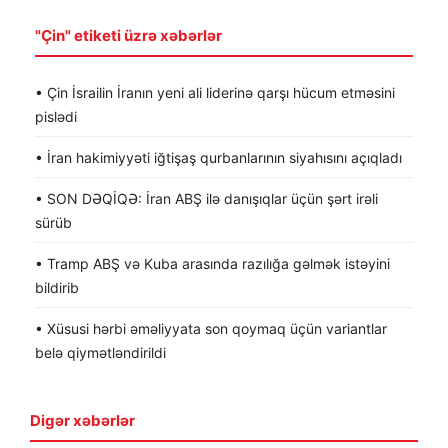
"Çin" etiketi üzrə xəbərlər
• Çin İsrailin İranın yeni ali liderinə qarşı hücum etməsini
pislədi
• İran hakimiyyəti iğtişaş qurbanlarının siyahısını açıqladı
• SON DƏQİQƏ: İran ABŞ ilə danışıqlar üçün şərt irəli
sürüb
• Tramp ABŞ və Kuba arasında razılığa gəlmək istəyini
bildirib
• Xüsusi hərbi əməliyyata son qoymaq üçün variantlar
belə qiymətləndirildi
Digər xəbərlər