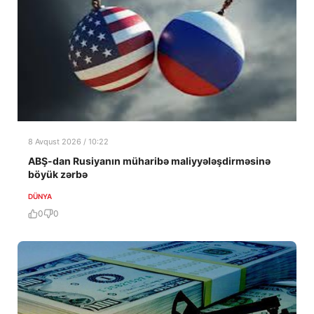
8 Avqust 2026 / 10:22
ABŞ-dan Rusiyanın müharibə maliyyələşdirməsinə
böyük zərbə
DÜNYA
0
0