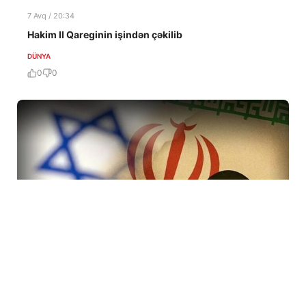
7 Avq / 20:34
Hakim II Qareginin işindən çəkilib
DÜNYA
0
0
7 Avq / 19:47