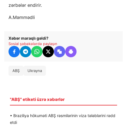
zərbələr endirir.
A.Məmmədli
Xəbər maraqlı gəldi?
Sosial şəbəkələrdə paylaşın
ABŞ
Ukrayna
"ABŞ" etiketi üzrə xəbərlər
• Braziliya hökuməti ABŞ rəsmilərinin viza tələblərini rədd
etdi