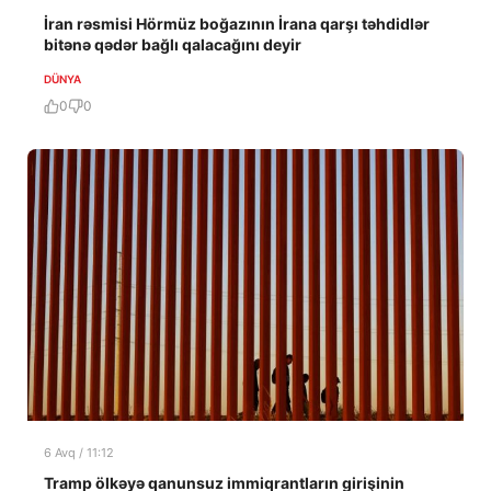
İran rəsmisi Hörmüz boğazının İrana qarşı təhdidlər
bitənə qədər bağlı qalacağını deyir
DÜNYA
0
0
6 Avq / 11:12
Tramp ölkəyə qanunsuz immiqrantların girişinin