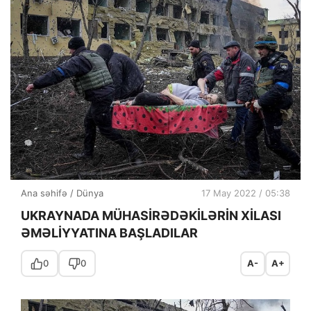
Ana səhifə
/
Dünya
17 May 2022 / 05:38
UKRAYNADA MÜHASİRƏDƏKİLƏRİN XİLASI
ƏMƏLİYYATINA BAŞLADILAR
0
0
A-
A+