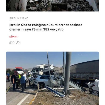
BU GÜN / 19:45
İsrailin Qəzza zolağına hücumları nəticəsində
ölənlərin sayı 73 min 382-yə çatıb
DÜNYA
0
0