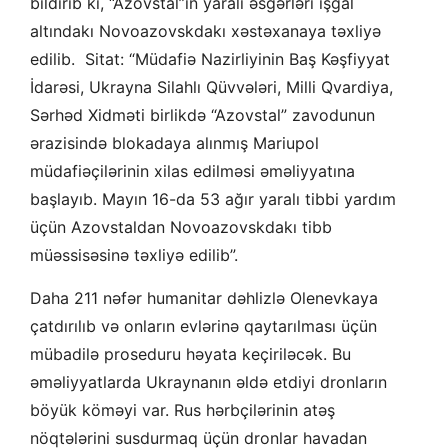
bildirib ki, “Azovstal”ın yaralı əsgərləri işğal
altındakı Novoazovskdakı xəstəxanaya təxliyə
edilib. Sitat: “Müdafiə Nazirliyinin Baş Kəşfiyyat
İdarəsi, Ukrayna Silahlı Qüvvələri, Milli Qvardiya,
Sərhəd Xidməti birlikdə “Azovstal” zavodunun
ərazisində blokadaya alınmış Mariupol
müdafiəçilərinin xilas edilməsi əməliyyatına
başlayıb. Mayın 16-da 53 ağır yaralı tibbi yardım
üçün Azovstaldan Novoazovskdakı tibb
müəssisəsinə təxliyə edilib”.
Daha 211 nəfər humanitar dəhlizlə Olenevkaya
çatdırılıb və onların evlərinə qaytarılması üçün
mübadilə proseduru həyata keçiriləcək. Bu
əməliyyatlarda Ukraynanın əldə etdiyi dronların
böyük köməyi var. Rus hərbçilərinin atəş
nöqtələrini susdurmaq üçün dronlar havadan