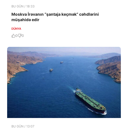
BU GÜN / 18:33
Moskva İrəvanın “şantaja keçmək” cəhdlərini
müşahidə edir
DÜNYA
0
0
BU GÜN / 13:07