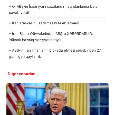
• O, ABŞ-ın İspaniyanı cəzalandırmaq planlarına belə
cavab verdi
• İran atəşkəsin uzadılmasını tələb etmədi
• İran Silahlı Qüvvələrindən ABŞ-a XƏBƏRDARLIQ:
Yüksək hazırlıq vəziyyətindəyik
• ABŞ-ın İran limanlarını blokada etməsi səbəbindən 27
gəmi geri qaytarılıb
Digər xəbərlər