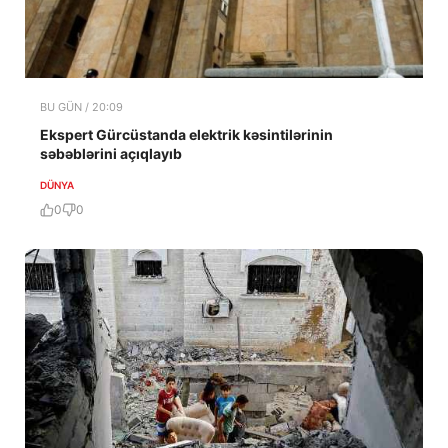
BU GÜN / 20:09
Ekspert Gürcüstanda elektrik kəsintilərinin
səbəblərini açıqlayıb
DÜNYA
0
0