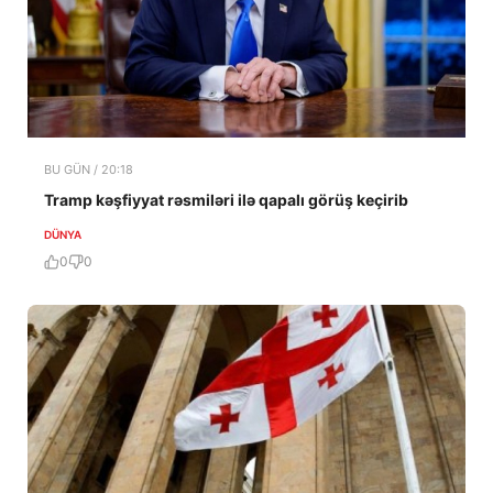
BU GÜN / 20:18
Tramp kəşfiyyat rəsmiləri ilə qapalı görüş keçirib
DÜNYA
0
0