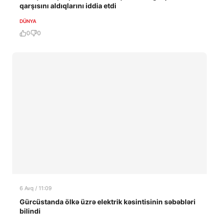
qarşısını aldıqlarını iddia etdi
DÜNYA
0
0
6 Avq / 11:09
Gürcüstanda ölkə üzrə elektrik kəsintisinin səbəbləri
bilindi