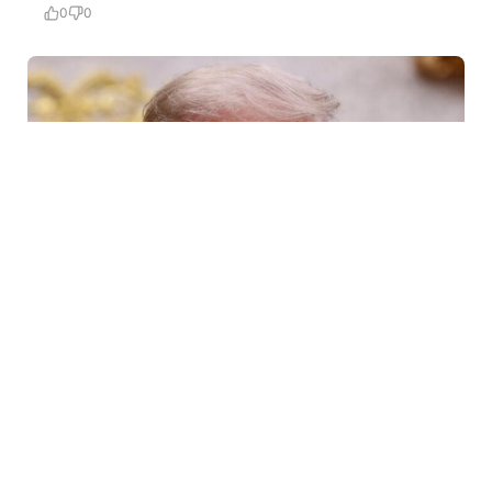
0
0
6 Avq / 10:09
Tramp ABŞ-da sursat çatışmazlığı haqqında
məlumatları təkzib etdi
DÜNYA
0
0