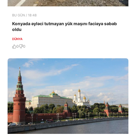
BU GÜN / 18:48
Konyada əyləci tutmayan yük maşını faciəyə səbəb
oldu
DÜNYA
0
0