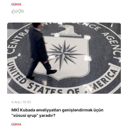
DÜNYA
0
0
6 Avq / 10:33
MKİ Kubada əməliyyatları genişləndirmək üçün
“xüsusi qrup” yaradır?
DÜNYA