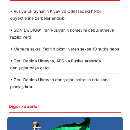
• Rusiya Ukraynanın Kiyev və Odessadakı hərbi
obyektlərinə zərbələr endirib
• SON DƏQİQƏ: İran Rusiyanın köməyini qəbul etməyə
razılıq verdi
• Məmura saxta “fəxri diplom” verən şəxsə 10 sutka həbs
• Əbu-Dabidə Ukrayna, ABŞ və Rusiya arasında
danışıqlar başa çatdı
• Əbu-Dabidə Ukrayna danışıqları həftənin ortalarına
planlaşdırılır
Digər xəbərlər