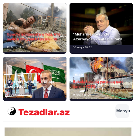
MEDİA
Просто вспомнить о том, что
“Müharibə dövründə
было в эти дни в Грузии- 18
Azərbaycan vasitəsilə İrana
лет назад, 8 августа 2008
yardım və dəstək göstərilib”
10 Avq • 11:19
10 Avq • 07:25
года…
MEDİA
“İran yeni yaradılan ittifaqın
Bakıda hələ də yanacaq çəni
hədəfi deyil”
yanır – FOTO
9 Avq • 21:54
9 Avq • 18:00
Menyu