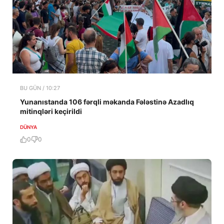
BU GÜN / 10:27
Yunanıstanda 106 fərqli məkanda Fələstinə Azadlıq
mitinqləri keçirildi
DÜNYA
0
0