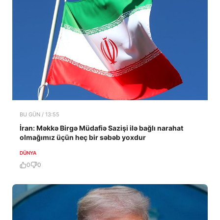
BU GÜN / 13:55
İran: Məkkə Birgə Müdafiə Sazişi ilə bağlı narahat
olmağımız üçün heç bir səbəb yoxdur
DÜNYA
0
0