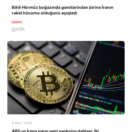
BƏƏ Hörmüz boğazında gəmilərindən birinə İranın
raket hücumu olduğunu açıqladı
DÜNYA
0
0
8 Avq / 13:46
ABŞ-ın İrana qarşı yeni sanksiya dalğası: İki