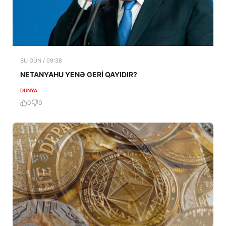
BU GÜN / 09:38
NETANYAHU YENƏ GERİ QAYIDIR?
DÜNYA
0
0