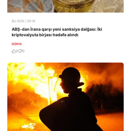
BU GÜN / 09:16
ABŞ-dan İrana qarşı yeni sanksiya dalğası: İki
kriptovalyuta birjası hədəfə alındı
DÜNYA
0
0