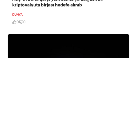
kriptovalyuta birjası hədəfə alınıb
DÜNYA
0
0
8 Avq / 11:04
Yəmən ordusu Husi müqavimətinə qarşı əməliyyata
başladı