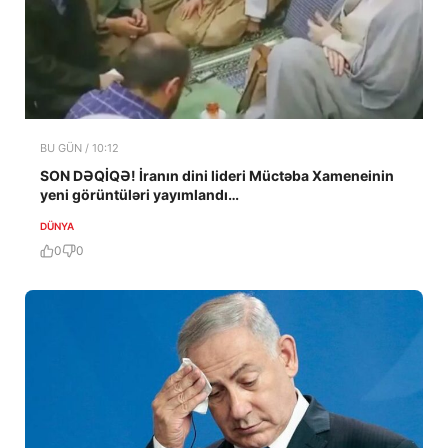
BU GÜN / 10:12
SON DƏQİQƏ! İranın dini lideri Müctəba Xameneinin
yeni görüntüləri yayımlandı…
DÜNYA
0
0