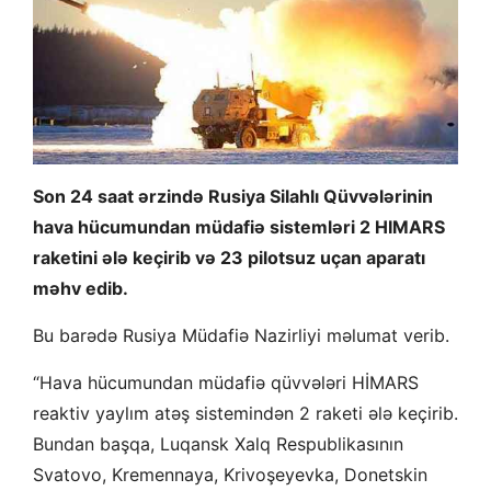
Son 24 saat ərzində Rusiya Silahlı Qüvvələrinin
hava hücumundan müdafiə sistemləri 2 HIMARS
raketini ələ keçirib və 23 pilotsuz uçan aparatı
məhv edib.
Bu barədə Rusiya Müdafiə Nazirliyi məlumat verib.
“Hava hücumundan müdafiə qüvvələri HİMARS
reaktiv yaylım atəş sistemindən 2 raketi ələ keçirib.
Bundan başqa, Luqansk Xalq Respublikasının
Svatovo, Kremennaya, Krivoşeyevka, Donetskin