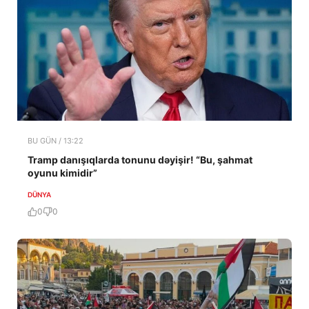
BU GÜN / 13:22
Tramp danışıqlarda tonunu dəyişir! “Bu, şahmat
oyunu kimidir”
DÜNYA
0
0