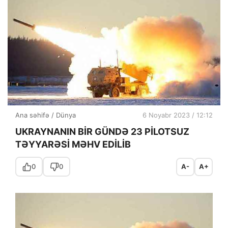
Ana səhifə
/
Dünya
6 Noyabr 2023 / 12:12
UKRAYNANIN BİR GÜNDƏ 23 PİLOTSUZ
TƏYYARƏSİ MƏHV EDİLİB
0
0
A-
A+