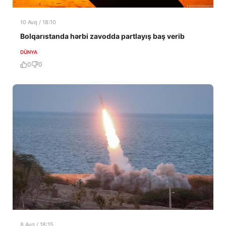
10 Avq / 18:10
Bolqarıstanda hərbi zavodda partlayış baş verib
DÜNYA
0
0
8 Avq / 18:15