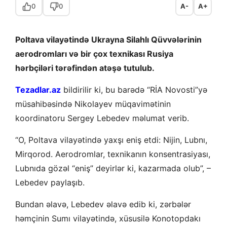
0
0
A-
A+
Poltava vilayətində Ukrayna Silahlı Qüvvələrinin
aerodromları və bir çox texnikası Rusiya
hərbçiləri tərəfindən atəşə tutulub.
Tezadlar.az
bildirilir ki, bu barədə “RİA Novosti”yə
müsahibəsində Nikolayev müqavimətinin
koordinatoru Sergey Lebedev məlumat verib.
“O, Poltava vilayətində yaxşı eniş etdi: Nijin, Lubnı,
Mirqorod. Aerodromlar, texnikanın konsentrasiyası,
Lubnıda gözəl “eniş” deyirlər ki, kazarmada olub”, –
Lebedev paylaşıb.
Bundan əlavə, Lebedev əlavə edib ki, zərbələr
həmçinin Sumı vilayətində, xüsusilə Konotopdakı