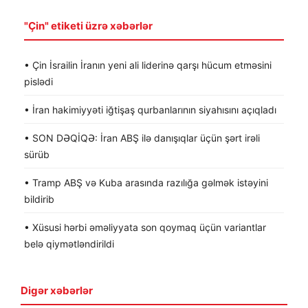
"Çin" etiketi üzrə xəbərlər
• Çin İsrailin İranın yeni ali liderinə qarşı hücum etməsini
pislədi
• İran hakimiyyəti iğtişaş qurbanlarının siyahısını açıqladı
• SON DƏQİQƏ: İran ABŞ ilə danışıqlar üçün şərt irəli
sürüb
• Tramp ABŞ və Kuba arasında razılığa gəlmək istəyini
bildirib
• Xüsusi hərbi əməliyyata son qoymaq üçün variantlar
belə qiymətləndirildi
Digər xəbərlər