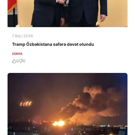
7 Avq / 23:59
Tramp Özbəkistana səfərə dəvət olundu
DÜNYA
0
0