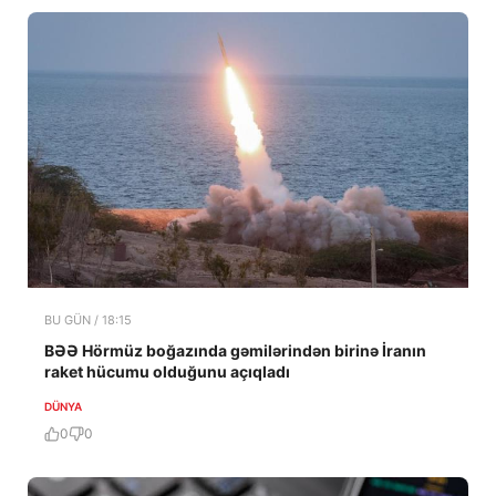
BU GÜN / 18:15
BƏƏ Hörmüz boğazında gəmilərindən birinə İranın
raket hücumu olduğunu açıqladı
DÜNYA
0
0