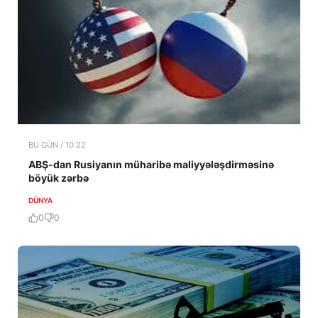
BU GÜN / 10:22
ABŞ-dan Rusiyanın müharibə maliyyələşdirməsinə
böyük zərbə
DÜNYA
0
0