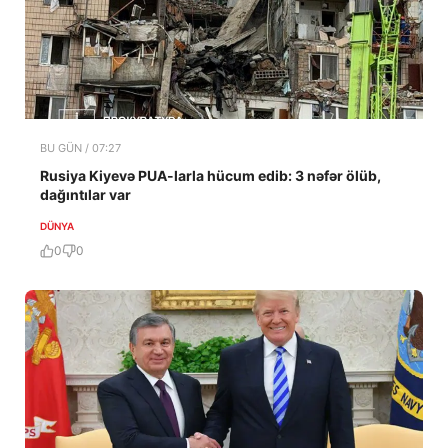
BU GÜN / 07:27
Rusiya Kiyevə PUA-larla hücum edib: 3 nəfər ölüb,
dağıntılar var
DÜNYA
0
0