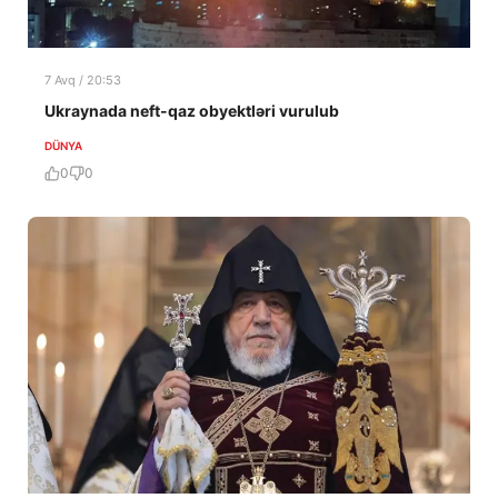
7 Avq / 20:53
Ukraynada neft-qaz obyektləri vurulub
DÜNYA
0
0