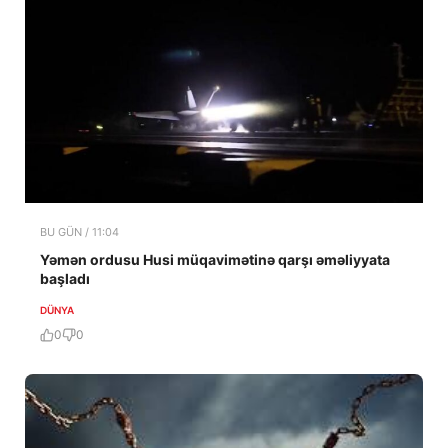
BU GÜN / 11:04
Yəmən ordusu Husi müqavimətinə qarşı əməliyyata
başladı
DÜNYA
0
0