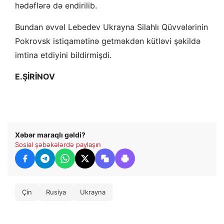
hədəflərə də endirilib.
Bundan əvvəl Lebedev Ukrayna Silahlı Qüvvələrinin
Pokrovsk istiqamətinə getməkdən kütləvi şəkildə
imtina etdiyini bildirmişdi.
E.ŞİRİNOV
Xəbər maraqlı gəldi?
Sosial şəbəkələrdə paylaşın
Çin
Rusiya
Ukrayna