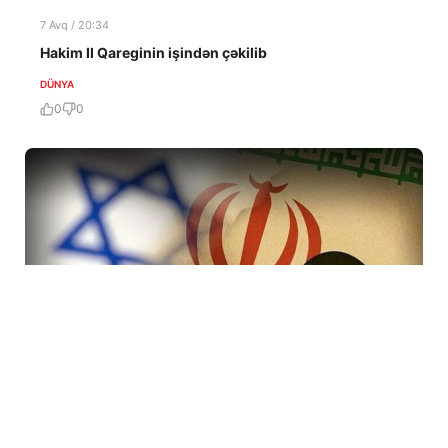
7 Avq / 20:34
Hakim II Qareginin işindən çəkilib
DÜNYA
0
0
7 Avq / 19:47