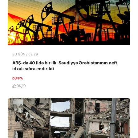
BU GÜN / 09:29
ABŞ-da 40 ildə bir ilk: Səudiyyə Ərəbistanının neft
idxalı sıfıra endirildi
DÜNYA
0
0