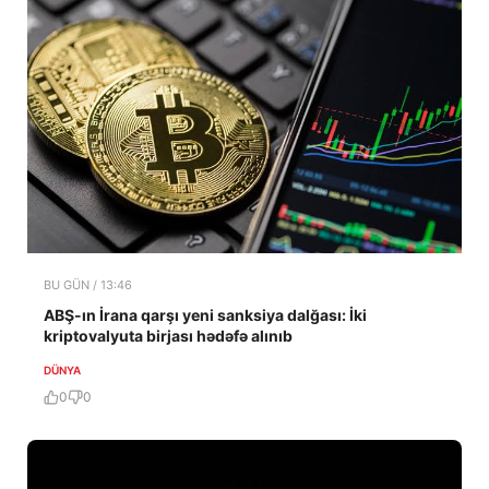
BU GÜN / 13:46
ABŞ-ın İrana qarşı yeni sanksiya dalğası: İki
kriptovalyuta birjası hədəfə alınıb
DÜNYA
0
0