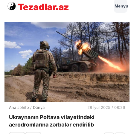
Menyu
Ana səhifə
/
Dünya
28 İyul 2025 / 08:26
Ukraynanın Poltava vilayətindəki
aerodromlarına zərbələr endirilib