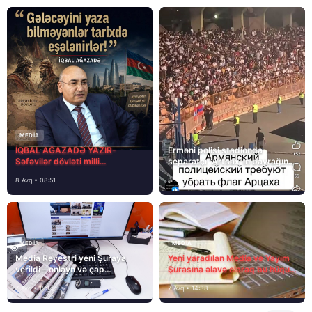
MEDİA
İQBAL AĞAZADƏ YAZIR-
Erməni polisi stadionda
Səfəvilər dövləti milli
separatçı “Artsax”ın bayrağını
dövlətdirmi?
müsadirə etdi və…
8 Avq • 08:51
8 Avq • 08:39
MEDİA
MEDİA
Media Reyestri yeni Şuraya
Yeni yaradılan Media və Yayım
verildi – onlayn və çap
Şurasına əlavə olaraq bu hüquq
mediasını nə gözləyir?
və vəzifələr də verilib
7 Avq • 15:14
7 Avq • 14:38