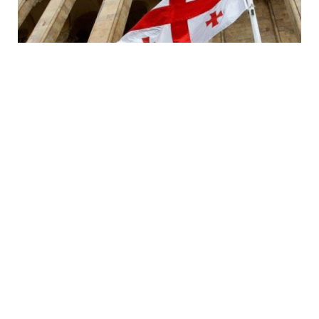
6 Avq / 20:09
Ekspert Gürcüstanda elektrik kəsintilərinin
səbəblərini açıqlayıb
DÜNYA
0
0