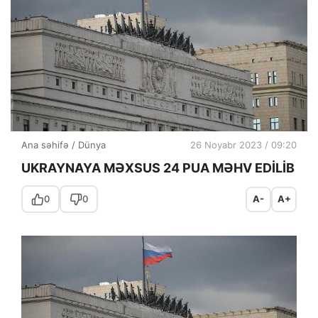
Ana səhifə
/
Dünya
26 Noyabr 2023 / 09:20
UKRAYNAYA MƏXSUS 24 PUA MƏHV EDİLİB
0
0
A-
A+