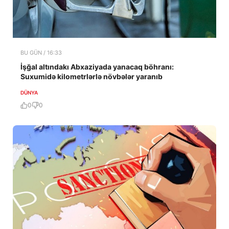
BU GÜN / 16:33
İşğal altındakı Abxaziyada yanacaq böhranı:
Suxumidə kilometrlərlə növbələr yaranıb
DÜNYA
0
0