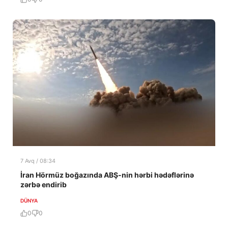
7 Avq / 08:34
İran Hörmüz boğazında ABŞ-nin hərbi hədəflərinə
zərbə endirib
DÜNYA
0
0