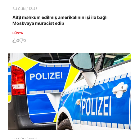
BU GÜN / 12:45
ABŞ məhkum edilmiş amerikalının işi ilə bağlı
Moskvaya müraciət edib
DÜNYA
0
0
BU GÜN / 12:06