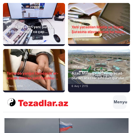
MEDİA
MEDİA
Media Reyestri yeni Şuraya
Yeni yaradılan Media və Yayım
verildi – onlayn və çap
Şurasına əlavə olaraq bu hüquq
mediasını nə gözləyir?
və vəzifələr də verilib
7 Avq • 15:14
7 Avq • 14:38
SIYASƏT
Tərtərdə yanğın törədərək ər-
Azad Məsiyev: İşğaldan azad
arvadı öldürən qatil tutuldu-
olunan ərazilər sıfırdan qurulur
SON DƏQİQƏ
7 Avq • 12:14
6 Avq • 21:15
Menyu