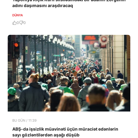
adını daşımasını araşdıracaq
DÜNYA
0
0
BU GÜN / 11:39
ABŞ-da işsizlik müavinəti üçün müraciət edənlərin
sayı gözləntilərdən aşağı düşüb