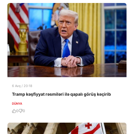
6 Avq / 20:18
Tramp kəşfiyyat rəsmiləri ilə qapalı görüş keçirib
DÜNYA
0
0