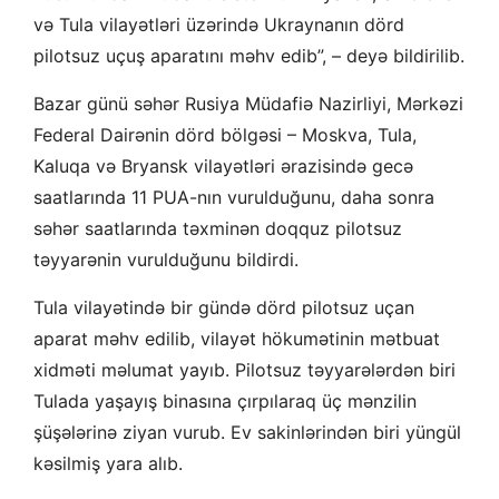
və Tula vilayətləri üzərində Ukraynanın dörd
pilotsuz uçuş aparatını məhv edib”, – deyə bildirilib.
Bazar günü səhər Rusiya Müdafiə Nazirliyi, Mərkəzi
Federal Dairənin dörd bölgəsi – Moskva, Tula,
Kaluqa və Bryansk vilayətləri ərazisində gecə
saatlarında 11 PUA-nın vurulduğunu, daha sonra
səhər saatlarında təxminən doqquz pilotsuz
təyyarənin vurulduğunu bildirdi.
Tula vilayətində bir gündə dörd pilotsuz uçan
aparat məhv edilib, vilayət hökumətinin mətbuat
xidməti məlumat yayıb. Pilotsuz təyyarələrdən biri
Tulada yaşayış binasına çırpılaraq üç mənzilin
şüşələrinə ziyan vurub. Ev sakinlərindən biri yüngül
kəsilmiş yara alıb.