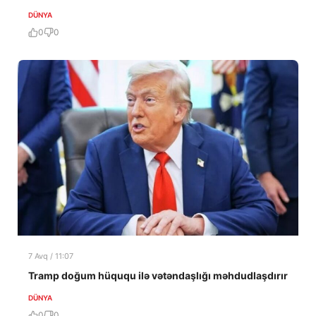
DÜNYA
0
0
7 Avq / 11:07
Tramp doğum hüququ ilə vətəndaşlığı məhdudlaşdırır
DÜNYA
0
0