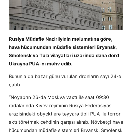
Rusiya Müdafiə Nazirliyinin məlumatına görə,
hava hücumundan müdafiə sistemləri Bryansk,
Smolensk və Tula vilayətləri üzərində daha dörd
Ukrayna PUA-nı məhv edib.
Bununla da bazar günü vurulan dronların sayı 24-ə
çatıb.
“Noyabrın 26-da Moskva vaxtı ilə saat 09:30
radələrində Kiyev rejiminin Rusiya Federasiyası
ərazisindəki obyektlərə təyyarə tipli PUA ilə terror
aktı törətmək cəhdinin qarşısı alınıb. Növbətçi hava
hücumundan müdafiə sistemləri Bryansk, Smolensk