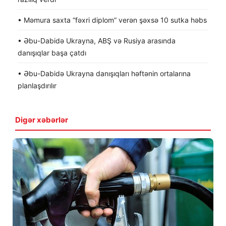
• Məmura saxta “fəxri diplom” verən şəxsə 10 sutka həbs
• Əbu-Dabidə Ukrayna, ABŞ və Rusiya arasında
danışıqlar başa çatdı
• Əbu-Dabidə Ukrayna danışıqları həftənin ortalarına
planlaşdırılır
Digər xəbərlər