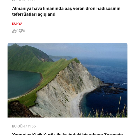
Almaniya hava limanında baş verən dron hadisəsinin
təfərrüatları açıqlandı
DÜNYA
0
0
BU GÜN / 11:55
Yaponiya Kiçik Kuril silsiləsindəki bir adanın Zorgenin