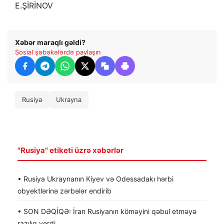
E.ŞİRİNOV
Xəbər maraqlı gəldi?
Sosial şəbəkələrdə paylaşın
Rusiya
Ukrayna
"Rusiya" etiketi üzrə xəbərlər
• Rusiya Ukraynanın Kiyev və Odessadakı hərbi
obyektlərinə zərbələr endirib
• SON DƏQİQƏ: İran Rusiyanın köməyini qəbul etməyə
razılıq verdi