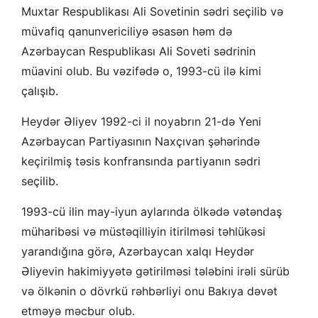
Muxtar Respublikası Ali Sovetinin sədri seçilib və
müvafiq qanunvericiliyə əsasən həm də
Azərbaycan Respublikası Ali Soveti sədrinin
müavini olub. Bu vəzifədə o, 1993-cü ilə kimi
çalışıb.
Heydər Əliyev 1992-ci il noyabrın 21-də Yeni
Azərbaycan Partiyasının Naxçıvan şəhərində
keçirilmiş təsis konfransında partiyanın sədri
seçilib.
1993-cü ilin may-iyun aylarında ölkədə vətəndaş
müharibəsi və müstəqilliyin itirilməsi təhlükəsi
yarandığına görə, Azərbaycan xalqı Heydər
Əliyevin hakimiyyətə gətirilməsi tələbini irəli sürüb
və ölkənin o dövrkü rəhbərliyi onu Bakıya dəvət
etməyə məcbur olub.