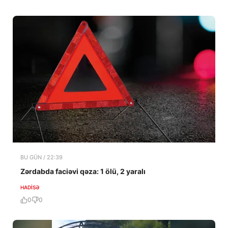
BU GÜN / 22:39
Zərdabda faciəvi qəza: 1 ölü, 2 yaralı
HADISƏ
0
0