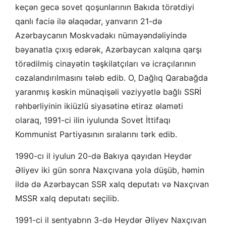
keçən gecə sovet qoşunlarının Bakıda törətdiyi
qanlı faciə ilə əlaqədar, yanvarın 21-də
Azərbaycanın Moskvadakı nümayəndəliyində
bəyanatla çıxış edərək, Azərbaycan xalqına qarşı
törədilmiş cinayətin təşkilatçıları və icraçılarının
cəzalandırılmasını tələb edib. O, Dağlıq Qarabağda
yaranmış kəskin münaqişəli vəziyyətlə bağlı SSRİ
rəhbərliyinin ikiüzlü siyasətinə etiraz əlaməti
olaraq, 1991-ci ilin iyulunda Sovet İttifaqı
Kommunist Partiyasının sıralarını tərk edib.
1990-cı il iyulun 20-də Bakıya qayıdan Heydər
Əliyev iki gün sonra Naxçıvana yola düşüb, həmin
ildə də Azərbaycan SSR xalq deputatı və Naxçıvan
MSSR xalq deputatı seçilib.
1991-ci il sentyabrın 3-də Heydər Əliyev Naxçıvan