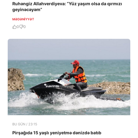
Ruhəngiz Allahverdiyeva: “Yüz yaşım olsa da qırmızı
geyinəcəyəm”
MƏDƏNIYYƏT
0
0
BU GÜN / 23:15
Pirşağıda 15 yaşlı yeniyetmə dənizdə batıb