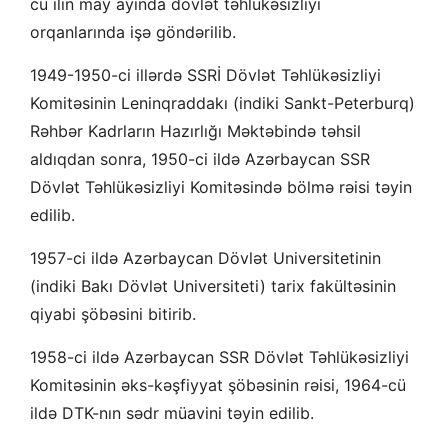
cü ilin may ayında dövlət təhlükəsizliyi
orqanlarında işə göndərilib.
1949-1950-ci illərdə SSRİ Dövlət Təhlükəsizliyi
Komitəsinin Leninqraddakı (indiki Sankt-Peterburq)
Rəhbər Kadrların Hazırlığı Məktəbində təhsil
aldıqdan sonra, 1950-ci ildə Azərbaycan SSR
Dövlət Təhlükəsizliyi Komitəsində bölmə rəisi təyin
edilib.
1957-ci ildə Azərbaycan Dövlət Universitetinin
(indiki Bakı Dövlət Universiteti) tarix fakültəsinin
qiyabi şöbəsini bitirib.
1958-ci ildə Azərbaycan SSR Dövlət Təhlükəsizliyi
Komitəsinin əks-kəşfiyyat şöbəsinin rəisi, 1964-cü
ildə DTK-nın sədr müavini təyin edilib.