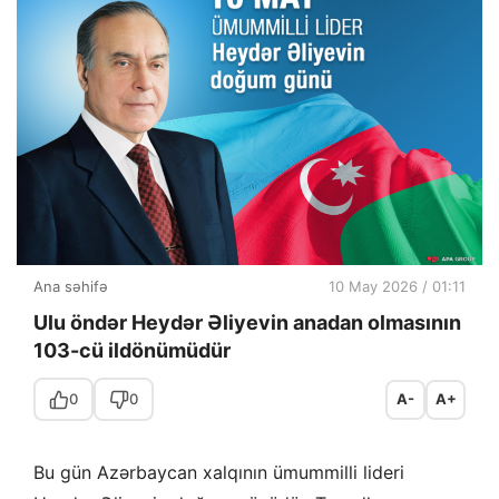
Ana səhifə
10 May 2026 / 01:11
Ulu öndər Heydər Əliyevin anadan olmasının
103-cü ildönümüdür
0
0
A-
A+
Bu gün Azərbaycan xalqının ümummilli lideri