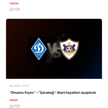
HADISƏ
0
0
BU GÜN / 22:57
“Dinamo Kiyev” – “Qarabağ”: Start heyətləri açıqlandı
İDMAN
0
0