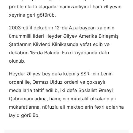
problemlərlə əlaqədar namizədliyini İlham Əliyevin
xeyrinə geri götürüb.
2003-cü il dekabrın 12-də Azərbaycan xalqının
ümummilli lideri Heydər Əliyev Amerika Birləşmiş
Ştatlarının Klivlend Klinikasında vəfat edib və
dekabrın 15-də Bakıda, Fəxri xiyabanda dəfn
olunub.
Heydər Əliyev beş dəfə keçmiş SSRİ-nin Lenin
ordeni ilə, Qırmızı Ulduz ordeni və çoxsaylı
medallarla təltif edilib, iki dəfə Sosialist Əməyi
Qəhrəmanı adına, həmçinin müxtəlif ölkələrin ali
mükafatlarına, nüfuzlu ali məktəblərin fəxri adlarına
layiq görülüb.