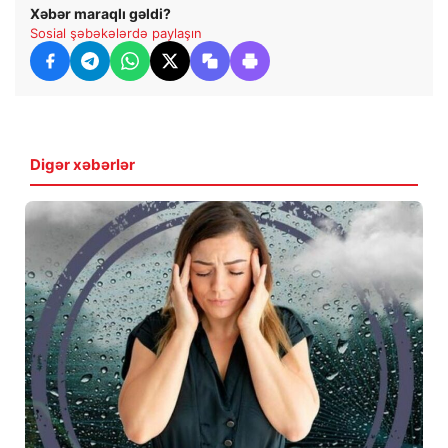
Xəbər maraqlı gəldi?
Sosial şəbəkələrdə paylaşın
Digər xəbərlər