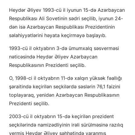
Heydər Əliyev 1993-cü il iyunun 15-də Azərbaycan
Respublikası Ali Sovetinin sədri seçilib, iyunun 24-
dən isə Azərbaycan Respublikası Prezidentinin
səlahiyyətlərini həyata keçirməyə başlayıb.
1993-cü il oktyabrın 3-də ümumxalq səsverməsi
nəticəsində Heydər Əliyev Azərbaycan
Respublikasının Prezidenti seçilib.
O, 1998-ci il oktyabrın 11-də xalqın yüksək fəallığı
şəraitində keçirilən seçkilərdə səslərin 76,1 faizini
toplayaraq, yenidən Azərbaycan Respublikasının
Prezidenti seçilib.
2003-cü il oktyabrın 15-də keçirilən prezident
seçkilərində namizədliyinin irəli sürülməsinə razılıq
vermiş Heydər Əliyev səhhətində yaranmış