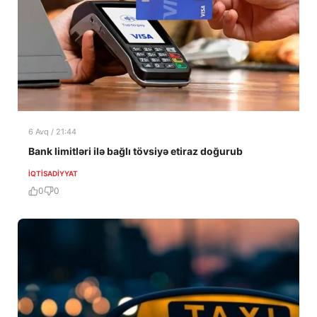
6 Avq / 21:44
Bank limitləri ilə bağlı tövsiyə etiraz doğurub
İQTISADIYYAT
0
0