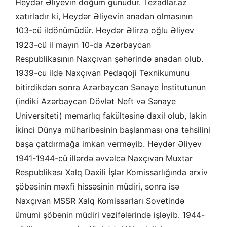
Heydər Əliyevin doğum günüdür. Tezadlar.az
xatırladır ki, Heydər Əliyevin anadan olmasının
103-cü ildönümüdür. Heydər Əlirza oğlu Əliyev
1923-cü il mayın 10-da Azərbaycan
Respublikasının Naxçıvan şəhərində anadan olub.
1939-cu ildə Naxçıvan Pedaqoji Texnikumunu
bitirdikdən sonra Azərbaycan Sənaye İnstitutunun
(indiki Azərbaycan Dövlət Neft və Sənaye
Universiteti) memarlıq fakültəsinə daxil olub, lakin
İkinci Dünya müharibəsinin başlanması ona təhsilini
başa çatdırmağa imkan verməyib. Heydər Əliyev
1941-1944-cü illərdə əvvəlcə Naxçıvan Muxtar
Respublikası Xalq Daxili İşlər Komissarlığında arxiv
şöbəsinin məxfi hissəsinin müdiri, sonra isə
Naxçıvan MSSR Xalq Komissarları Sovetində
ümumi şöbənin müdiri vəzifələrində işləyib. 1944-