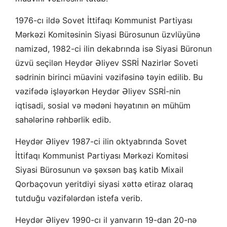
1976-cı ildə Sovet İttifaqı Kommunist Partiyası
Mərkəzi Komitəsinin Siyasi Bürosunun üzvlüyünə
namizəd, 1982-ci ilin dekabrında isə Siyasi Büronun
üzvü seçilən Heydər Əliyev SSRİ Nazirlər Soveti
sədrinin birinci müavini vəzifəsinə təyin edilib. Bu
vəzifədə işləyərkən Heydər Əliyev SSRİ-nin
iqtisadi, sosial və mədəni həyatının ən mühüm
sahələrinə rəhbərlik edib.
Heydər Əliyev 1987-ci ilin oktyabrında Sovet
İttifaqı Kommunist Partiyası Mərkəzi Komitəsi
Siyasi Bürosunun və şəxsən baş katib Mixail
Qorbaçovun yeritdiyi siyasi xəttə etiraz olaraq
tutduğu vəzifələrdən istefa verib.
Heydər Əliyev 1990-cı il yanvarın 19-dan 20-nə