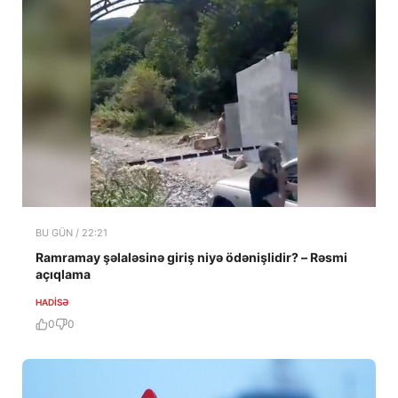
BU GÜN / 22:21
Ramramay şəlaləsinə giriş niyə ödənişlidir? – Rəsmi
açıqlama
HADISƏ
0
0