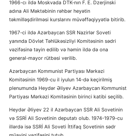
1966-cı ildə Moskvada DTK-nın F. E. Dzerjinski
adına Ali Məktəbinin rəhbər heyətin
təkmilləşdirilməsi kurslarını müvəffəqiyyətlə bitirib.
1967-ci ildə Azərbaycan SSR Nazirlər Soveti
yanında Dövlət Təhlükəsizliyi Komitəsinin sədri
vəzifəsinə təyin edilib və həmin ildə də ona
general-mayor rütbəsi verilib.
Azərbaycan Kommunist Partiyası Mərkəzi
Komitəsinin 1969-cu il iyulun 14-də keçirilmiş
plenumunda Heydər Əliyev Azərbaycan Kommunist
Partiyası Mərkəzi Komitəsinin birinci katibi seçilib.
Heydər Əliyev 22 il Azərbaycan SSR Ali Sovetinin
və SSRİ Ali Sovetinin deputatı olub. 1974-1979-cu
illərdə isə SSRİ Ali Soveti İttifaq Sovetinin sədr
müavini vəzifəsini tutub.