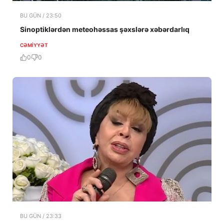
BU GÜN / 23:50
Sinoptiklərdən meteohəssas şəxslərə xəbərdarlıq
CƏMIYYƏT
0
0
BU GÜN / 23:33