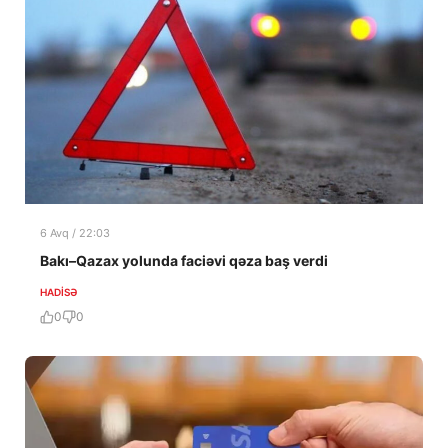
6 Avq / 22:03
Bakı–Qazax yolunda faciəvi qəza baş verdi
HADISƏ
0
0