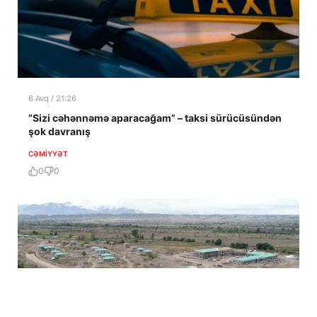
6 Avq / 21:26
“Sizi cəhənnəmə aparacağam” – taksi sürücüsündən
şok davranış
CƏMIYYƏT
0
0