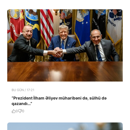
BU GÜN / 17:21
“Prezident İlham Əliyev müharibəni də, sülhü də
qazandı…”
0
0