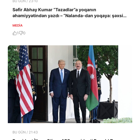
BU GÜN / 23:10
Səfir Abhay Kumar “Təzadlar”a yoqanın
əhəmiyyətindən yazdı – “Nalanda-dan yoqaya: şəxsi
təcrübə”
MEDİA
1
0
BU GÜN / 21:43