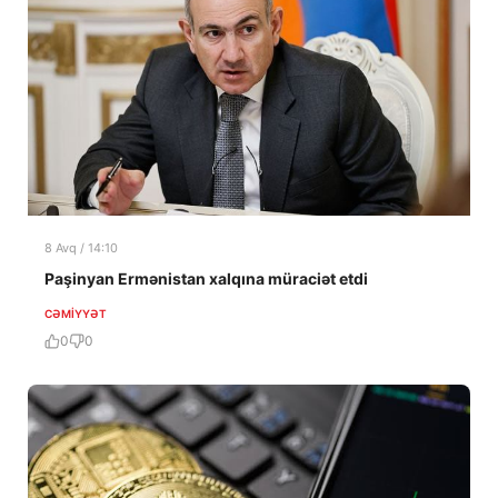
8 Avq / 14:10
Paşinyan Ermənistan xalqına müraciət etdi
CƏMIYYƏT
0
0