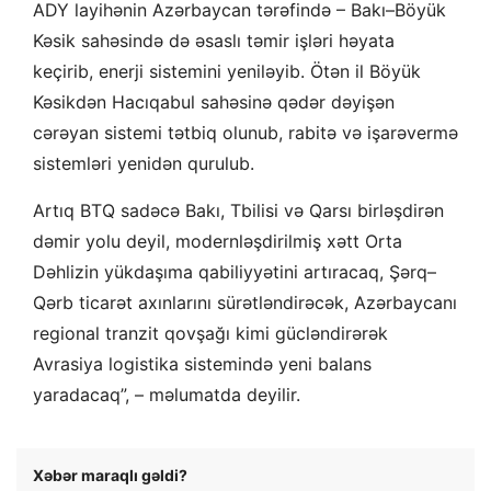
ADY layihənin Azərbaycan tərəfində – Bakı–Böyük
Kəsik sahəsində də əsaslı təmir işləri həyata
keçirib, enerji sistemini yeniləyib. Ötən il Böyük
Kəsikdən Hacıqabul sahəsinə qədər dəyişən
cərəyan sistemi tətbiq olunub, rabitə və işarəvermə
sistemləri yenidən qurulub.
Artıq BTQ sadəcə Bakı, Tbilisi və Qarsı birləşdirən
dəmir yolu deyil, modernləşdirilmiş xətt Orta
Dəhlizin yükdaşıma qabiliyyətini artıracaq, Şərq–
Qərb ticarət axınlarını sürətləndirəcək, Azərbaycanı
regional tranzit qovşağı kimi gücləndirərək
Avrasiya logistika sistemində yeni balans
yaradacaq”, – məlumatda deyilir.
Xəbər maraqlı gəldi?