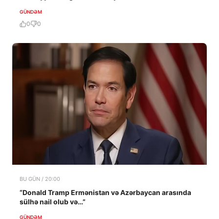
GÜNDƏM
0
0
BU GÜN / 20:00
“Donald Tramp Ermənistan və Azərbaycan arasında
sülhə nail olub və…”
GÜNDƏM