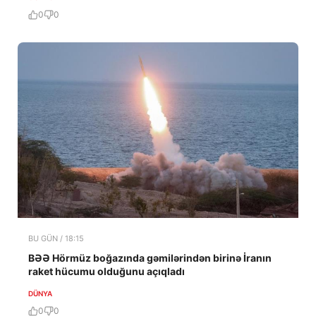
0
0
BU GÜN / 18:15
BƏƏ Hörmüz boğazında gəmilərindən birinə İranın
raket hücumu olduğunu açıqladı
DÜNYA
0
0