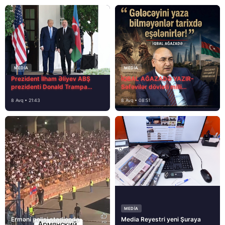
MEDİA
MEDİA
Prezident İlham Əliyev ABŞ
İQBAL AĞAZADƏ YAZIR-
prezidenti Donald Trampa
Səfəvilər dövləti milli
məktubunda yazıb ki…
dövlətdirmi?
8 Avq • 21:43
8 Avq • 08:51
MEDİA
Erməni polisi stadionda
Media Reyestri yeni Şuraya