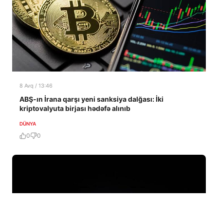
8 Avq / 13:46
ABŞ-ın İrana qarşı yeni sanksiya dalğası: İki
kriptovalyuta birjası hədəfə alınıb
DÜNYA
0
0