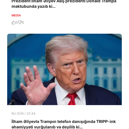
Prezident İlham Əliyev ABŞ prezidenti Donald Trampa
məktubunda yazıb ki…
MEDİA
0
0
BU GÜN / 20:44
İlham Əliyevlə Trampın telefon danışığında TRIPP-ink
əhəmiyyəti vurğulanıb və deyilib ki…