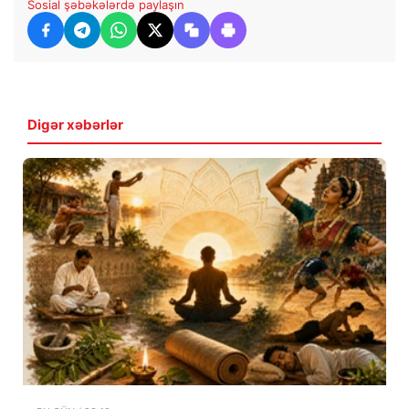
Sosial şəbəkələrdə paylaşın
Digər xəbərlər