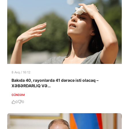
8 Avq / 16:12
Bakıda 40, rayonlarda 41 dərəcə isti olacaq –
XƏBƏRDARLIQ VƏ…
GÜNDƏM
0
0