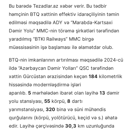
Bu barədə Tezadlar.az xəbər verir. Bu tədbir
həmçinin BTQ xəttinin effektiv idarəçiliyinin təmin
edilməsi məqsədilə ADY və “Marabda-Kartsaxi
Dəmir Yolu” MMC-nin törəmə şirkətləri tərəfindən
yaradılmış “BTKI Railways” MMC birgə
müəssisəsinin işə başlaması ilə əlamətdar olub.
BTQ-nin imkanlarının artırılması məqsədilə 2024-cü
ildə “Azərbaycan Dəmir Yolları” QSC tərəfindən
xəttin Gürcüstan ərazisindən keçən
184
kilometrlik
hissəsində modernləşdirmə işləri
aparılıb.
5
mərhələdən ibarət olan layihə
13
dəmir
yolu stansiyası,
55
körpü,
8
dartı
yarımstansiyası,
320
bina və süni mühəndis
qurğularını (körpü, yolötürücü, keçid və s.) əhatə
edir. Layihə çərçivəsində
30,3
km uzunluğunda