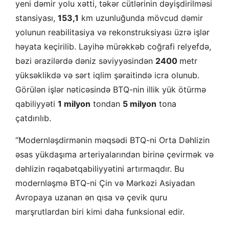
yeni dəmir yolu xətti, təkər cütlərinin dəyişdirilməsi
stansiyası,
153,1
km uzunluğunda mövcud dəmir
yolunun reabilitasiya və rekonstruksiyası üzrə işlər
həyata keçirilib. Layihə mürəkkəb coğrafi relyefdə,
bəzi ərazilərdə dəniz səviyyəsindən
2400
metr
yüksəklikdə və sərt iqlim şəraitində icra olunub.
Görülən işlər nəticəsində BTQ-nin illik yük ötürmə
qabiliyyəti
1 milyon
tondan
5 milyon
tona
çatdırılıb.
“Modernləşdirmənin məqsədi BTQ-ni Orta Dəhlizin
əsas yükdaşıma arteriyalarından birinə çevirmək və
dəhlizin rəqabətqabiliyyətini artırmaqdır. Bu
modernləşmə BTQ-ni Çin və Mərkəzi Asiyadan
Avropaya uzanan ən qısa və çevik quru
marşrutlardan biri kimi daha funksional edir.