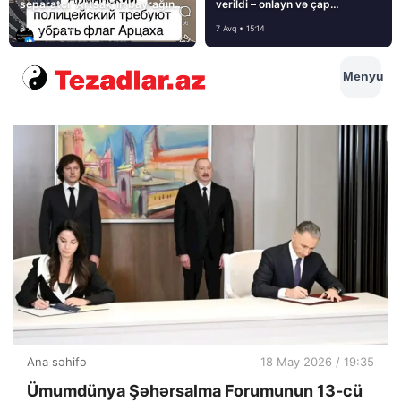
separatçı “Artsax”ın bayrağını
verildi – onlayn və çap
müsadirə etdi və…
mediasını nə gözləyir?
8 Avq • 08:39
7 Avq • 15:14
Menyu
Ana səhifə
18 May 2026 / 19:35
Ümumdünya Şəhərsalma Forumunun 13-cü