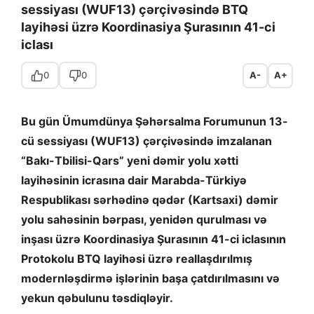
sessiyası (WUF13) çərçivəsində BTQ
layihəsi üzrə Koordinasiya Şurasının 41-ci
iclası
0
0
A-
A+
Bu gün Ümumdünya Şəhərsalma Forumunun 13-
cü sessiyası (WUF13) çərçivəsində imzalanan
“Bakı-Tbilisi-Qars” yeni dəmir yolu xətti
layihəsinin icrasına dair Marabda-Türkiyə
Respublikası sərhədinə qədər (Kartsaxi) dəmir
yolu sahəsinin bərpası, yenidən qurulması və
inşası üzrə Koordinasiya Şurasının 41-ci iclasının
Protokolu BTQ layihəsi üzrə reallaşdırılmış
modernləşdirmə işlərinin başa çatdırılmasını və
yekun qəbulunu təsdiqləyir.