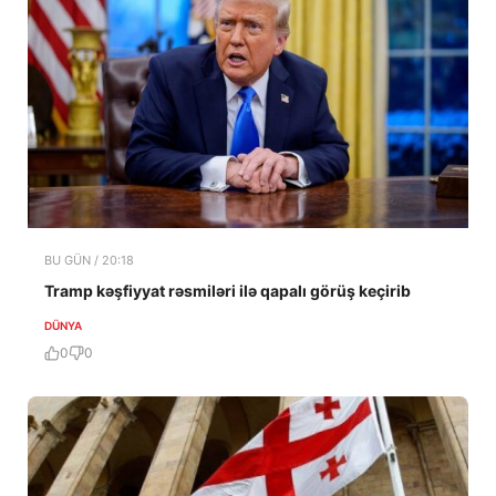
BU GÜN / 20:18
Tramp kəşfiyyat rəsmiləri ilə qapalı görüş keçirib
DÜNYA
0
0