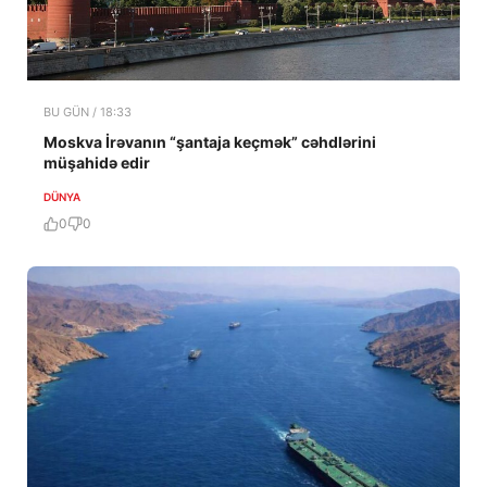
BU GÜN / 18:33
Moskva İrəvanın “şantaja keçmək” cəhdlərini
müşahidə edir
DÜNYA
0
0