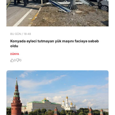
BU GÜN / 18:48
Konyada əyləci tutmayan yük maşını faciəyə səbəb
oldu
DÜNYA
0
0