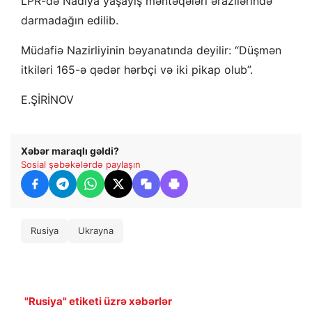
LPR-də Nadiya yaşayış məntəqələri ərazilərində
darmadağın edilib.
Müdafiə Nazirliyinin bəyanatında deyilir: “Düşmən
itkiləri 165-ə qədər hərbçi və iki pikap olub”.
E.ŞİRİNOV
Xəbər maraqlı gəldi?
Sosial şəbəkələrdə paylaşın
Rusiya
Ukrayna
"Rusiya" etiketi üzrə xəbərlər