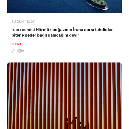
BU GÜN / 13:07
İran rəsmisi Hörmüz boğazının İrana qarşı təhdidlər
bitənə qədər bağlı qalacağını deyir
DÜNYA
0
0