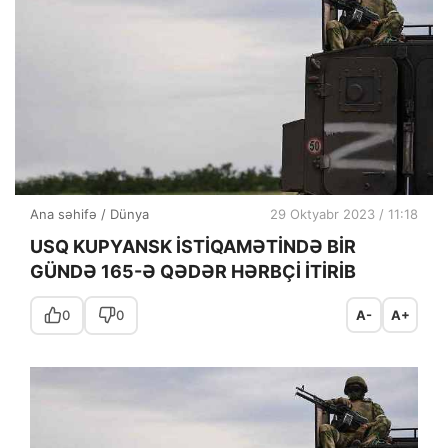
Ana səhifə
/
Dünya
29 Oktyabr 2023 / 11:18
USQ KUPYANSK İSTİQAMƏTİNDƏ BİR
GÜNDƏ 165-Ə QƏDƏR HƏRBÇİ İTİRİB
0
0
A-
A+