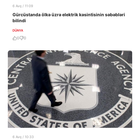
6 Avq / 11:09
Gürcüstanda ölkə üzrə elektrik kəsintisinin səbəbləri
bilindi
DÜNYA
0
0
6 Avq / 10:33