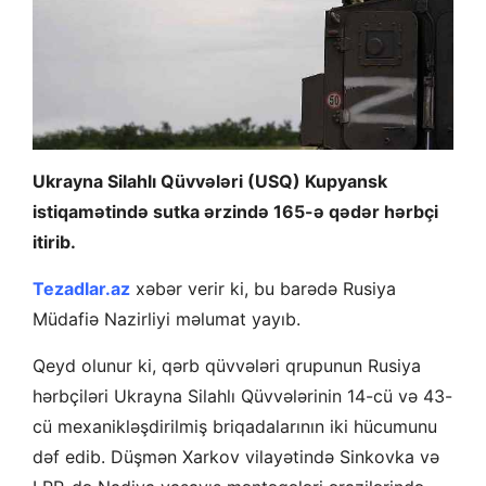
Ukrayna Silahlı Qüvvələri (USQ) Kupyansk
istiqamətində sutka ərzində 165-ə qədər hərbçi
itirib.
Tezadlar.az
xəbər verir ki, bu barədə Rusiya
Müdafiə Nazirliyi məlumat yayıb.
Qeyd olunur ki, qərb qüvvələri qrupunun Rusiya
hərbçiləri Ukrayna Silahlı Qüvvələrinin 14-cü və 43-
cü mexanikləşdirilmiş briqadalarının iki hücumunu
dəf edib. Düşmən Xarkov vilayətində Sinkovka və