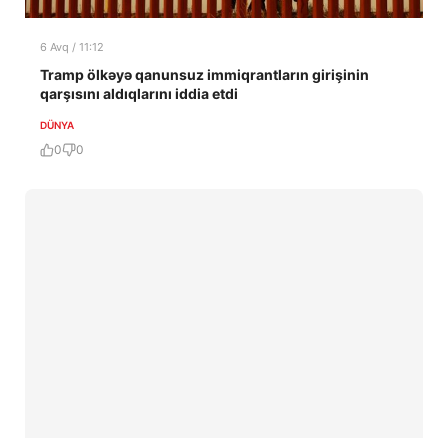
6 Avq / 11:12
Tramp ölkəyə qanunsuz immiqrantların girişinin
qarşısını aldıqlarını iddia etdi
DÜNYA
0
0