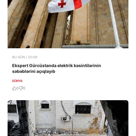
BU GÜN / 20:09
Ekspert Gürcüstanda elektrik kəsintilərinin
səbəblərini açıqlayıb
DÜNYA
0
0