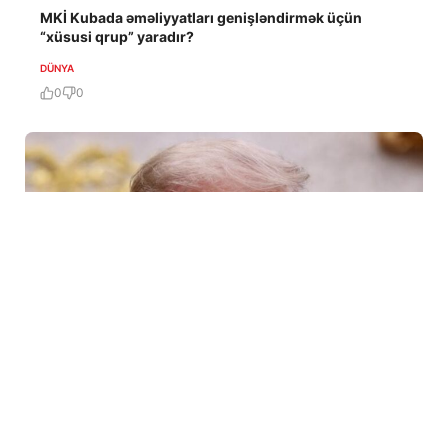
MKİ Kubada əməliyyatları genişləndirmək üçün
“xüsusi qrup” yaradır?
DÜNYA
0
0
6 Avq / 10:09
Tramp ABŞ-da sursat çatışmazlığı haqqında