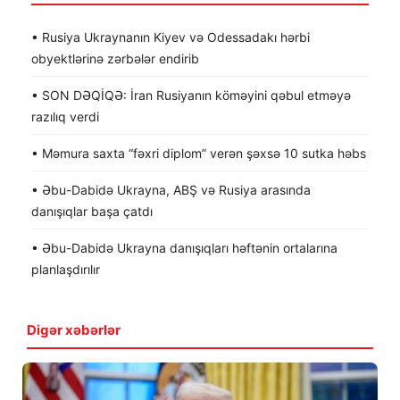
• Rusiya Ukraynanın Kiyev və Odessadakı hərbi
obyektlərinə zərbələr endirib
• SON DƏQİQƏ: İran Rusiyanın köməyini qəbul etməyə
razılıq verdi
• Məmura saxta “fəxri diplom” verən şəxsə 10 sutka həbs
• Əbu-Dabidə Ukrayna, ABŞ və Rusiya arasında
danışıqlar başa çatdı
• Əbu-Dabidə Ukrayna danışıqları həftənin ortalarına
planlaşdırılır
Digər xəbərlər