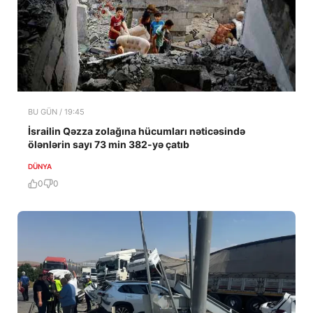
BU GÜN / 19:45
İsrailin Qəzza zolağına hücumları nəticəsində
ölənlərin sayı 73 min 382-yə çatıb
DÜNYA
0
0