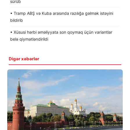
sürüb
• Tramp ABŞ və Kuba arasında razılığa gəlmək istəyini
bildirib
• Xüsusi hərbi əməliyyata son qoymaq üçün variantlar
belə qiymətləndirildi
Digər xəbərlər