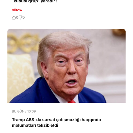
“xüsusi qrup” yaradır?
DÜNYA
0
0
BU GÜN / 10:09
Tramp ABŞ-da sursat çatışmazlığı haqqında
məlumatları təkzib etdi