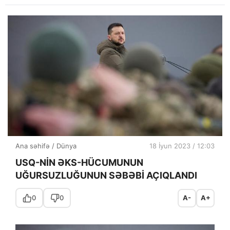
Ana səhifə
/
Dünya
18 İyun 2023 / 12:03
USQ-NİN ƏKS-HÜCUMUNUN
UĞURSUZLUĞUNUN SƏBƏBİ AÇIQLANDI
0
0
A-
A+