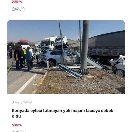
DÜNYA
0
0
6 Avq / 18:48
Konyada əyləci tutmayan yük maşını faciəyə səbəb
oldu
DÜNYA