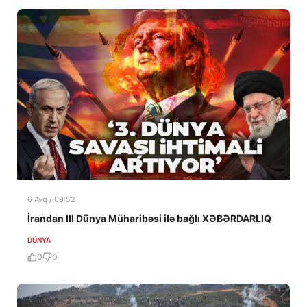
6 Avq / 09:52
İrandan III Dünya Müharibəsi ilə bağlı XƏBƏRDARLIQ
DÜNYA
0
0