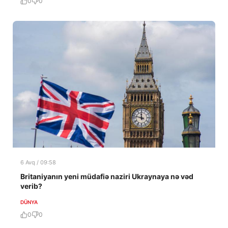
0
0
6 Avq / 09:58
Britaniyanın yeni müdafiə naziri Ukraynaya nə vəd
verib?
DÜNYA
0
0