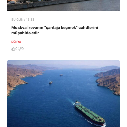
BU GÜN / 18:33
Moskva İrəvanın “şantaja keçmək” cəhdlərini
müşahidə edir
DÜNYA
0
0