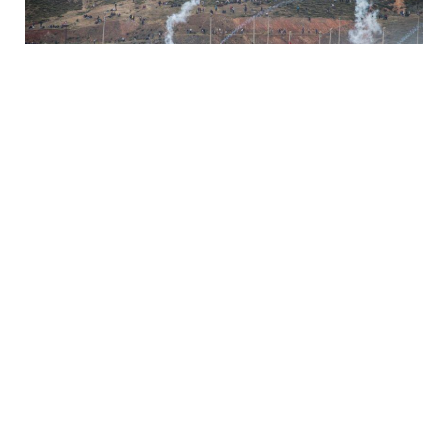
5 Avq / 22:55
Seutada miqrant böhranı dərinləşir
DÜNYA
0
0