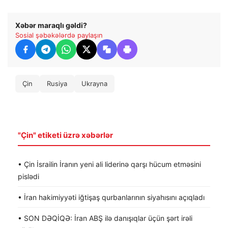
Xəbər maraqlı gəldi?
Sosial şəbəkələrdə paylaşın
Çin
Rusiya
Ukrayna
"Çin" etiketi üzrə xəbərlər
• Çin İsrailin İranın yeni ali liderinə qarşı hücum etməsini
pislədi
• İran hakimiyyəti iğtişaş qurbanlarının siyahısını açıqladı
• SON DƏQİQƏ: İran ABŞ ilə danışıqlar üçün şərt irəli