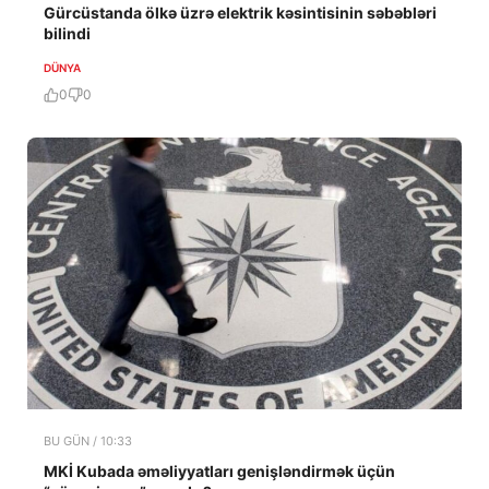
Gürcüstanda ölkə üzrə elektrik kəsintisinin səbəbləri
bilindi
DÜNYA
0
0
BU GÜN / 10:33
MKİ Kubada əməliyyatları genişləndirmək üçün