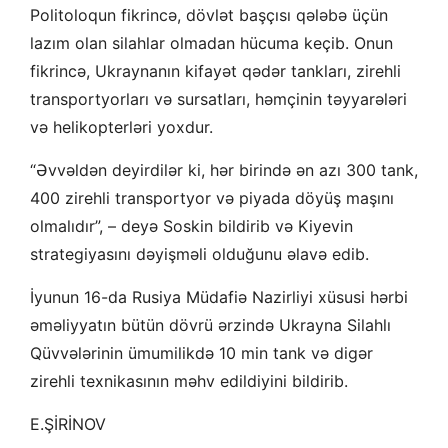
Politoloqun fikrincə, dövlət başçısı qələbə üçün
lazım olan silahlar olmadan hücuma keçib. Onun
fikrincə, Ukraynanın kifayət qədər tankları, zirehli
transportyorları və sursatları, həmçinin təyyarələri
və helikopterləri yoxdur.
“Əvvəldən deyirdilər ki, hər birində ən azı 300 tank,
400 zirehli transportyor və piyada döyüş maşını
olmalıdır”, – deyə Soskin bildirib və Kiyevin
strategiyasını dəyişməli olduğunu əlavə edib.
İyunun 16-da Rusiya Müdafiə Nazirliyi xüsusi hərbi
əməliyyatın bütün dövrü ərzində Ukrayna Silahlı
Qüvvələrinin ümumilikdə 10 min tank və digər
zirehli texnikasının məhv edildiyini bildirib.
E.ŞİRİNOV