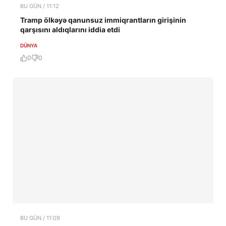
BU GÜN / 11:12
Tramp ölkəyə qanunsuz immiqrantların girişinin
qarşısını aldıqlarını iddia etdi
DÜNYA
0
0
BU GÜN / 11:09