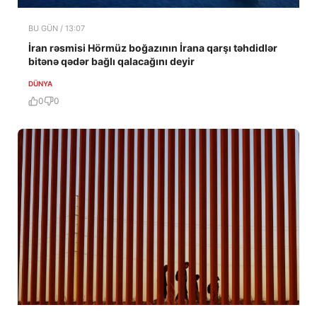
BU GÜN / 13:07
İran rəsmisi Hörmüz boğazının İrana qarşı təhdidlər
bitənə qədər bağlı qalacağını deyir
DÜNYA
0
0