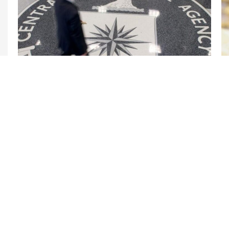
6 Avq / 10:33
MKİ Kubada əməliyyatları genişləndirmək üçün
“xüsusi qrup” yaradır?
DÜNYA
0
0
KATEQORIYALAR
SÜRƏTLI KEÇIDLƏR