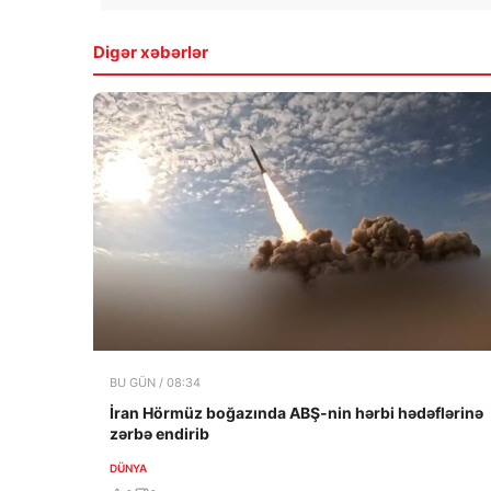
Digər xəbərlər
BU GÜN / 08:34
İran Hörmüz boğazında ABŞ-nin hərbi hədəflərinə
zərbə endirib
DÜNYA