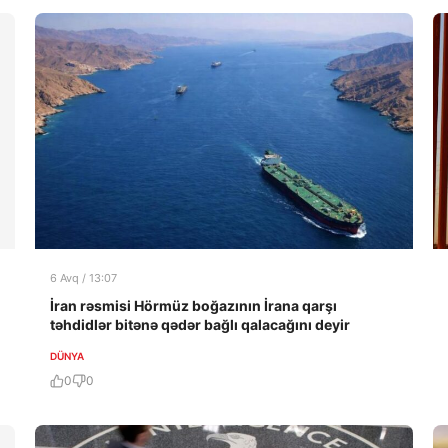
6 Avq / 13:07
İran rəsmisi Hörmüz boğazının İrana qarşı
təhdidlər bitənə qədər bağlı qalacağını deyir
DÜNYA
0
0