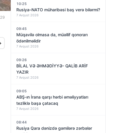
10:25
Rusiya–NATO müharibəsi baş verə bilərmi?
7 Avqust 2026
:29
09:45
Müqavilə olmasa da, müəllif qonorarı
ödənilməlidir
+
7 Avqust 2026
09:26
BİLAL VƏ ƏHMƏDİYYƏ- QALİB ARİF
YAZIR
7 Avqust 2026
09:05
ABŞ-ın İrana qarşı hərbi əməliyyatları
tezliklə başa çatacaq
7 Avqust 2026
08:44
Rusiya Qara dənizdə gəmilərə zərbələr