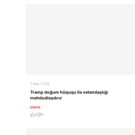
7 Avq / 11:02
Tramp doğum hüququ ilə vətəndaşlığı
məhdudlaşdırır
DÜNYA
0
0