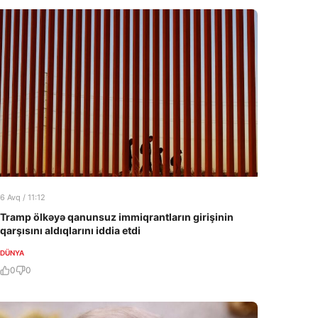
6 Avq / 11:12
Tramp ölkəyə qanunsuz immiqrantların girişinin
qarşısını aldıqlarını iddia etdi
DÜNYA
0
0