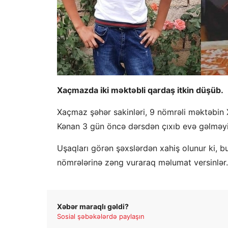
Xaçmazda iki məktəbli qardaş itkin düşüb.
Xaçmaz şəhər sakinləri, 9 nömrəli məktəbin X
Kənan 3 gün öncə dərsdən çıxıb evə gəlməyi
Uşaqları görən şəxslərdən xahiş olunur ki, 
nömrələrinə zəng vuraraq məlumat versinlər.
Xəbər maraqlı gəldi?
Sosial şəbəkələrdə paylaşın