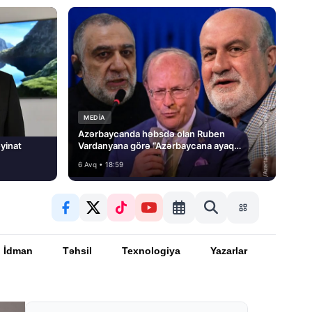
MEDİA
Azərbaycanda həbsdə olan Ruben
yinat
Vardanyana görə “Azərbaycana ayaq
basmayacağını” dedi və…
6 Avq • 18:59
İdman
Təhsil
Texnologiya
Yazarlar