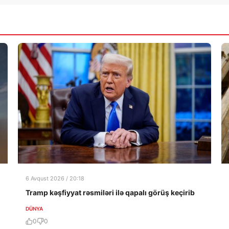
6 Avqust 2026 / 20:18
Tramp kəşfiyyat rəsmiləri ilə qapalı görüş keçirib
DÜNYA
0
0