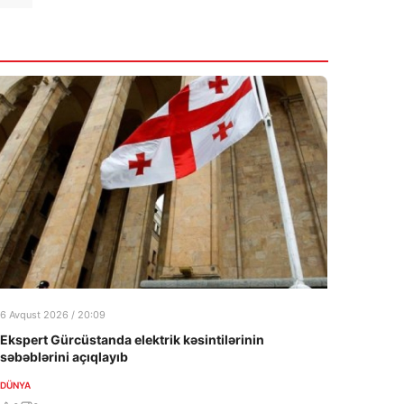
6 Avqust 2026 / 20:09
Ekspert Gürcüstanda elektrik kəsintilərinin
səbəblərini açıqlayıb
DÜNYA