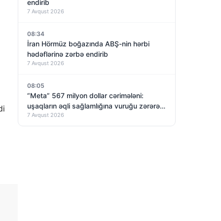
endirib
7 Avqust 2026
08:34
İran Hörmüz boğazında ABŞ-nin hərbi
hədəflərinə zərbə endirib
7 Avqust 2026
08:05
“Meta” 567 milyon dollar cərimələni:
uşaqların əqli sağlamlığına vuruğu zərərə
di
7 Avqust 2026
görə!