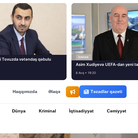
İDMAN
i Tovuzda vətəndaş qəbulu
Asim Xudiyevə UEFA-dan yeni tə
6 Avq • 19:20
Haqqımızda
Əlaqə
Təzadlar qazeti
Dünya
Kriminal
İqtisadiyyat
Cəmiyyət