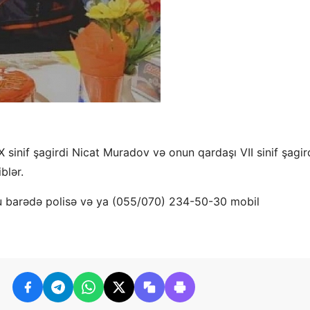
 sinif şagirdi Nicat Muradov və onun qardaşı VII sinif şagir
blər.
bu barədə polisə və ya (055/070) 234-50-30 mobil