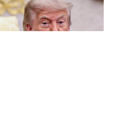
6 Avq / 10:09
Tramp ABŞ-da sursat çatışmazlığı haqqında
məlumatları təkzib etdi
DÜNYA
0
0
ƏLAQƏ