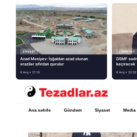
SIYASƏT
CƏMIYYƏT
Azad Məsiyev: İşğaldan azad olunan
DSMF sədr
ərazilər sıfırdan qurulur
keçirəcək
6 Avq • 21:15
6 Avq • 20:32
Ana səhifə
Gündəm
Siyasət
Media