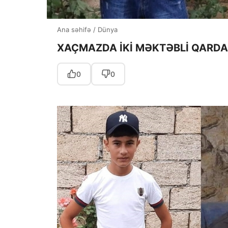
Ana səhifə
/
Dünya
XAÇMAZDA İKİ MƏKTƏBLİ QARDA
0
0