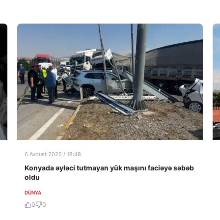
6 Avqust 2026 / 18:48
Konyada əyləci tutmayan yük maşını faciəyə səbəb
oldu
DÜNYA
0
0