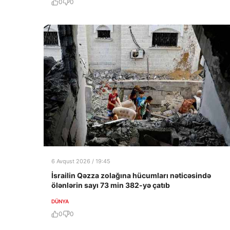
0
0
6 Avqust 2026 / 19:45
İsrailin Qəzza zolağına hücumları nəticəsində
ölənlərin sayı 73 min 382-yə çatıb
DÜNYA
0
0