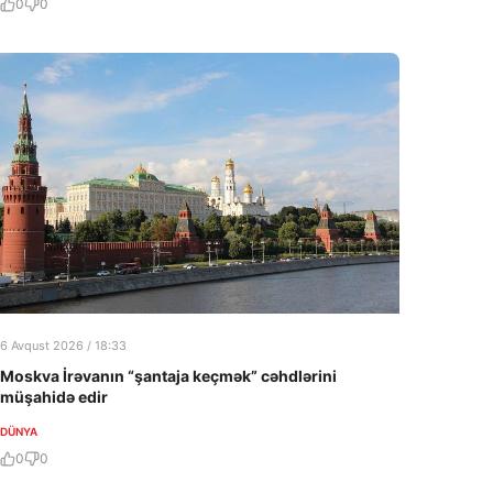
0
0
6 Avqust 2026 / 18:33
Moskva İrəvanın “şantaja keçmək” cəhdlərini
müşahidə edir
DÜNYA
0
0