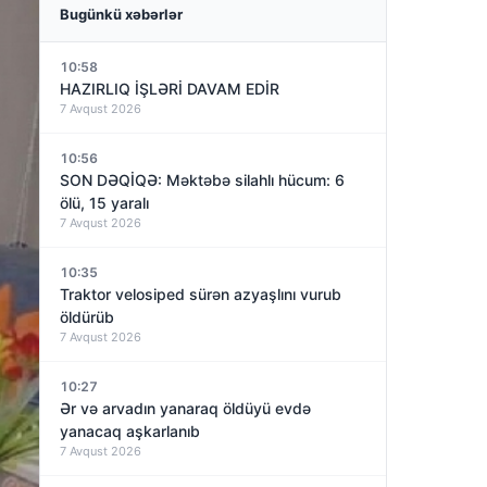
Bugünkü xəbərlər
10:58
HAZIRLIQ İŞLƏRİ DAVAM EDİR
7 Avqust 2026
10:56
SON DƏQİQƏ: Məktəbə silahlı hücum: 6
ölü, 15 yaralı
7 Avqust 2026
10:35
Traktor velosiped sürən azyaşlını vurub
öldürüb
7 Avqust 2026
10:27
Ər və arvadın yanaraq öldüyü evdə
yanacaq aşkarlanıb
7 Avqust 2026