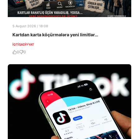
5 Avqust 2026 / 18:08
Kartdan karta köçürmələrə yeni limitlər…
İQTISADIYYAT
0
0