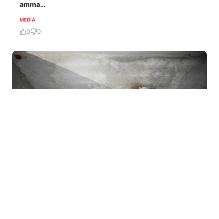
amma…
MEDİA
0
0
5 Avq / 07:58
Uşaq bağçalarına mal əti əvəzinə at əti veriblərmiş…
MEDİA