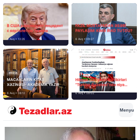
В США расследуют инцидент
FAZİL MUSTAFADAN ƏSƏBİ
с вертолетом Трампа
PAYLAŞIM: KİMƏ İRAD TUTDU?
6 Avq • 13:26
6 Avq • 09:27
MEDİA
MACARLARIN KİTAB
Hikmət Hacıyevin bu fikirləri
XƏZİNƏSİ- AKADEMİK YAZIR
“Türkiye Gazetesi”ndə niyə
təhrif edilib?
6 Avq • 08:12
6 Avq • 08:02
Menyu