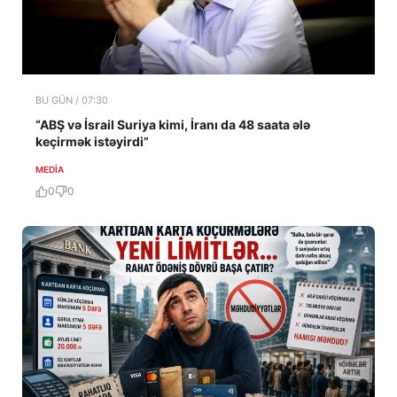
BU GÜN / 07:30
“ABŞ və İsrail Suriya kimi, İranı da 48 saata ələ
keçirmək istəyirdi”
MEDİA
0
0