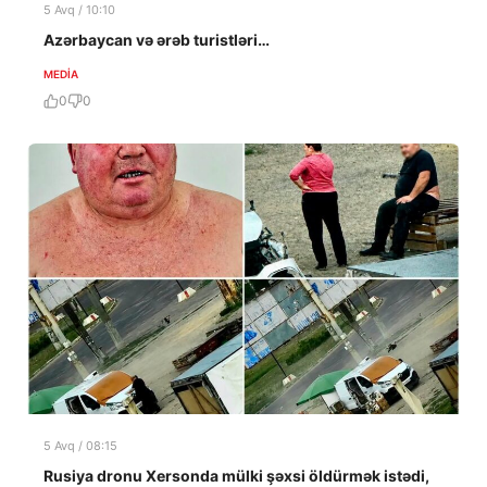
5 Avq / 10:10
Azərbaycan və ərəb turistləri…
MEDİA
0
0
5 Avq / 08:15
Rusiya dronu Xersonda mülki şəxsi öldürmək istədi,