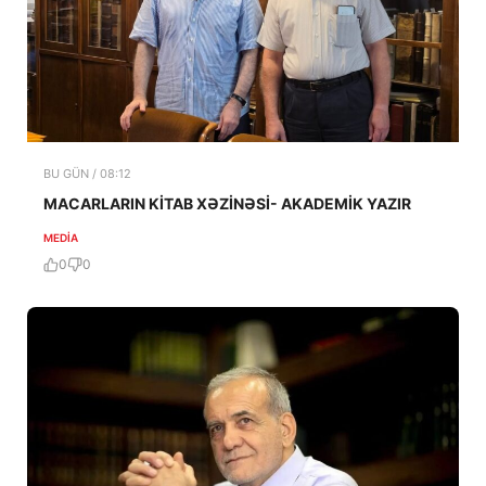
BU GÜN / 08:12
MACARLARIN KİTAB XƏZİNƏSİ- AKADEMİK YAZIR
MEDİA
0
0