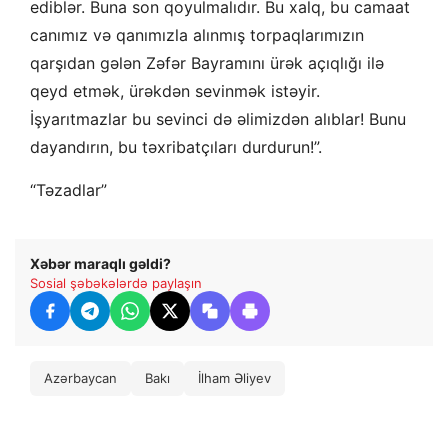
ediblər. Buna son qoyulmalıdır. Bu xalq, bu camaat
canımız və qanımızla alınmış torpaqlarımızın
qarşıdan gələn Zəfər Bayramını ürək açıqlığı ilə
qeyd etmək, ürəkdən sevinmək istəyir.
İşyarıtmazlar bu sevinci də əlimizdən alıblar! Bunu
dayandırın, bu təxribatçıları durdurun!”.
“Təzadlar”
Xəbər maraqlı gəldi?
Sosial şəbəkələrdə paylaşın
Azərbaycan
Bakı
İlham Əliyev