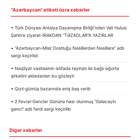
"Azərbaycan" etiketi üzrə xəbərlər
• Türk Dünyası Antalya Dayanışma Birliği’nden Vali Hulusi
Şahin’e ziyaret-İRAKDAN “TƏZADLAR”A YAZIRLAR
• “Azərbaycan-Misir Dostluğu Nəsillərdən Nəsillərə” adlı
sərgi keçirildi
• Nəqliyat vasitəsinin istifadə təyinatı ilə bağlı sığorta
şirkətini aldadanları bu gözləyir
• Qızıl-gümüş bazarında eniş baş verib
• 2 Fevral-Gənclər Gününə həsr olunmuş “Gələcəyin
gənci” adlı fərdi sərgi keçirilib
Digər xəbərlər