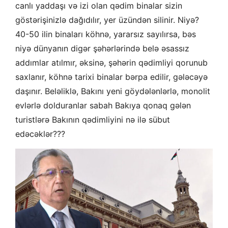
canlı yaddaşı və izi olan qədim binalar sizin
göstərişinizlə dağıdılır, yer üzündən silinir. Niyə?
40-50 ilin binaları köhnə, yararsız sayılırsa, bəs
niyə dünyanın digər şəhərlərində belə əsassız
addımlar atılmır, əksinə, şəhərin qədimliyi qorunub
saxlanır, köhnə tarixi binalar bərpa edilir, gələcəyə
daşınır. Beləliklə, Bakını yeni göydələnlərlə, monolit
evlərlə dolduranlar sabah Bakıya qonaq gələn
turistlərə Bakının qədimliyini nə ilə sübut
edəcəklər???