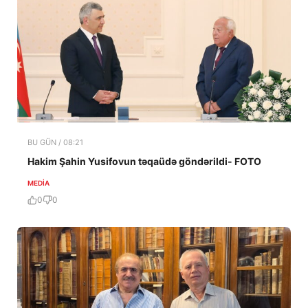
BU GÜN / 08:21
Hakim Şahin Yusifovun təqaüdə göndərildi- FOTO
MEDİA
0
0