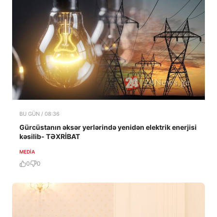
BU GÜN / 08:36
Gürcüstanın əksər yerlərində yenidən elektrik enerjisi
kəsilib- TƏXRİBAT
MEDİA
0
0