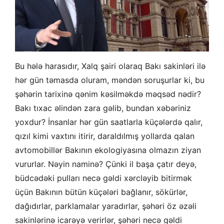
Bu hələ harasıdır, Xalq şairi olaraq Bakı sakinləri ilə
hər gün təmasda oluram, məndən soruşurlar ki, bu
şəhərin tarixinə qənim kəsilməkdə məqsəd nədir?
Bakı tıxac əlindən zara gəlib, bundan xəbəriniz
yoxdur? İnsanlar hər gün saatlarla küçələrdə qalır,
qızıl kimi vaxtını itirir, daraldılmış yollarda qalan
avtomobillər Bakının ekologiyasına olmazın ziyan
vururlar. Nəyin naminə? Çünki il başa çatır deyə,
büdcədəki pulları necə gəldi xərcləyib bitirmək
üçün Bakının bütün küçələri bağlanır, sökürlər,
dağıdırlar, parklamalar yaradırlar, şəhəri öz əzəli
sakinlərinə icarəyə verirlər, şəhəri necə gəldi