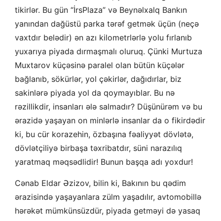
tikirlər. Bu gün “İrsPlaza” və Beynəlxalq Bankın
yanından dağüstü parka tərəf getmək üçün (neçə
vaxtdır belədir) ən azı kilometrlərlə yolu fırlanıb
yuxarıya piyada dırmaşmalı oluruq. Çünki Murtuza
Muxtarov küçəsinə paralel olan bütün küçələr
bağlanıb, sökürlər, yol çəkirlər, dağıdırlar, biz
sakinlərə piyada yol da qoymayıblar. Bu nə
rəzillikdir, insanları ələ salmadır? Düşünürəm və bu
ərazidə yaşayan on minlərlə insanlar da o fikirdədir
ki, bu cür korazehin, özbaşına fəaliyyət dövlətə,
dövlətçiliyə birbaşa təxribatdır, süni narazılıq
yaratmaq məqsədlidir! Bunun başqa adı yoxdur!
Cənab Eldar Əzizov, bilin ki, Bakının bu qədim
ərazisində yaşayanlara zülm yaşadılır, avtomobillə
hərəkət mümkünsüzdür, piyada getməyi də yasaq