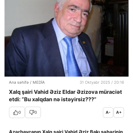
Ana səhifə
/
MEDİA
31 Oktyabr 2025 / 20:16
Xalq şairi Vahid Əziz Eldar Əzizova müraciət
etdi: “Bu xalqdan nə istəyirsiz???”
0
0
A-
A+
Azərbaycanın Xalq şairi Vahid Əziz Bakı şəhərinin