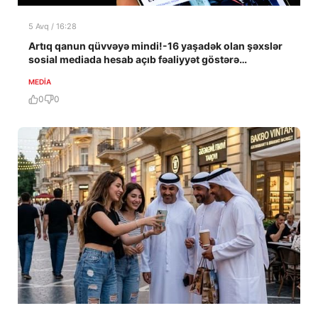
5 Avq / 16:28
Artıq qanun qüvvəyə mindi!-16 yaşadək olan şəxslər
sosial mediada hesab açıb fəaliyyət göstərə
bilməyəcək!
MEDİA
0
0