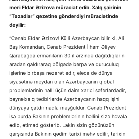
meri Eldar Əzizova müraciət edib. Xalq şairinin
“Təzadlar” qəzetinə göndərdiyi müraciətində
deyilir:
“Cənab Eldar Əzizov! Külli Azərbaycan bilir ki, Ali
Baş Komandan, Cənab Prezident İlham Əliyev
Qarabağda ermənilərin 30 il ərzində dağıtdıqlarını
aradan qaldıraraq bölgədə bərpa və quruculuq
işlərinə birbaşa nəzarət edir, eləcə də dünya
siyasətinə meydan olan Azərbaycanın qlobal
problemlərinin həlli üçün daim xarici səfərlərdədir,
beynəlxalq tədbirlərdə Azərbaycanın haqq işini
dünyaya çatdırmaqla məşğuldur. Cənab Prezident
isə burda Bakının problemlərinin həllini sizə həvalə
edib, etimad göstərib. Lakin sizin gözünüzün
qarşısında Bakının qədim tarixi məhv edilir, tarixin