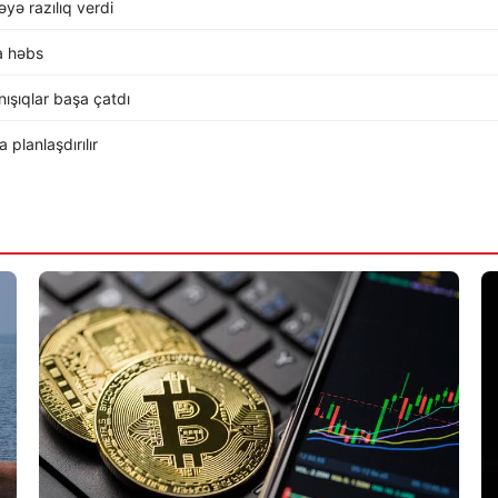
ə razılıq verdi
a həbs
ışıqlar başa çatdı
planlaşdırılır