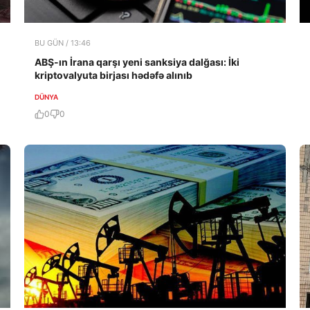
BU GÜN / 13:46
ABŞ-ın İrana qarşı yeni sanksiya dalğası: İki
kriptovalyuta birjası hədəfə alınıb
DÜNYA
0
0