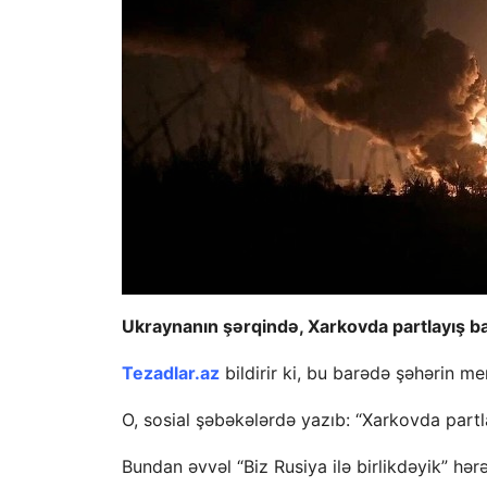
Ukraynanın şərqində, Xarkovda partlayış ba
Tezadlar.az
bildirir ki, bu barədə şəhərin m
O, sosial şəbəkələrdə yazıb: “Xarkovda partlay
Bundan əvvəl “Biz Rusiya ilə birlikdəyik” hər