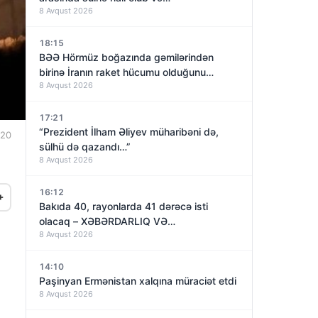
8 Avqust 2026
18:15
BƏƏ Hörmüz boğazında gəmilərindən
birinə İranın raket hücumu olduğunu
8 Avqust 2026
açıqladı
17:21
“Prezident İlham Əliyev müharibəni də,
:20
sülhü də qazandı…”
8 Avqust 2026
16:12
+
Bakıda 40, rayonlarda 41 dərəcə isti
olacaq – XƏBƏRDARLIQ VƏ…
8 Avqust 2026
14:10
Paşinyan Ermənistan xalqına müraciət etdi
8 Avqust 2026