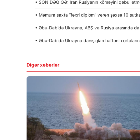
• SON DƏQİQƏ: İran Rusiyanın köməyini qəbul etməy
• Məmura saxta “fəxri diplom” verən şəxsə 10 sutk
• Əbu-Dabidə Ukrayna, ABŞ və Rusiya arasında dan
• Əbu-Dabidə Ukrayna danışıqları həftənin ortalarına 
Digər xəbərlər