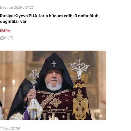
8 Avqust 2026 / 07:27
Rusiya Kiyevə PUA-larla hücum edib: 3 nəfər ölüb,
dağıntılar var
DÜNYA
0
0
7 Avq / 20:34