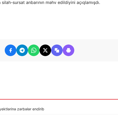
silah-sursat anbarının məhv edildiyini açıqlamışdı.
ktlərinə zərbələr endirib