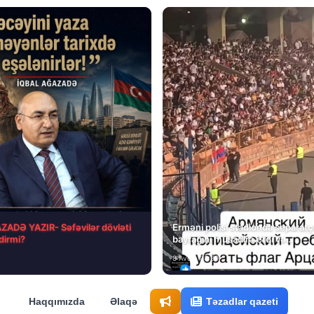
ADƏ YAZIR- Səfəvilər dövləti
Erməni polisi stadionda separatçı
tdirmi?
bayrağını müsadirə etdi və…
8 Avq • 08:39
Haqqımızda
Əlaqə
Təzadlar qazeti