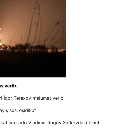
ş verib.
eri İqor Terexov məlumat verib.
ış səsi eşidilib”.
əkatının sədri Vladimir Roqov Xarkovdakı tikinti