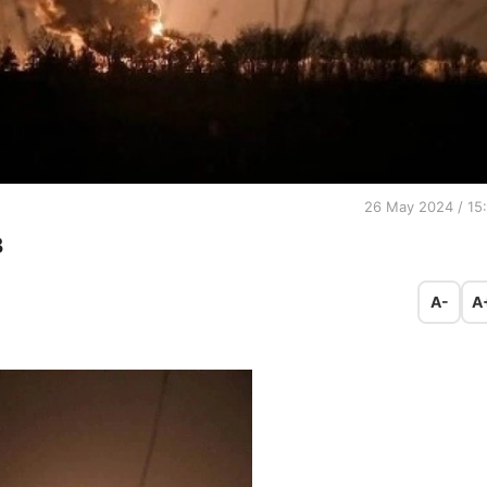
26 May 2024 / 15
B
A-
A