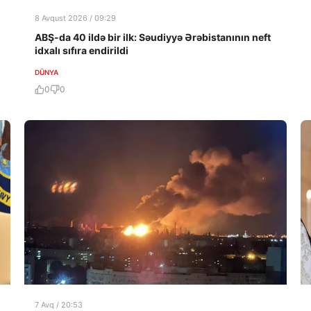
8 Avqust 2026 / 09:29
ABŞ-da 40 ildə bir ilk: Səudiyyə Ərəbistanının neft
idxalı sıfıra endirildi
DÜNYA
0
0
7 Avq / 20:53