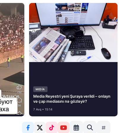
MEDİA
 “Artsax”ın
Media Reyestri yeni Şuraya verildi – onlayn
və çap mediasını nə gözləyir?
7 Avq • 15:14