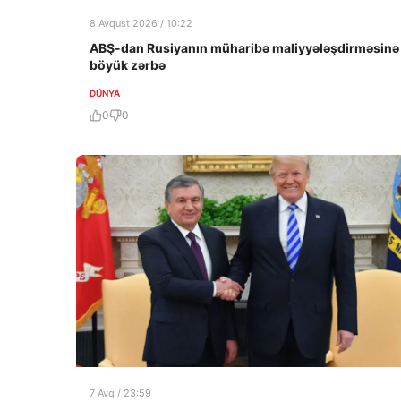
8 Avqust 2026 / 10:22
ABŞ-dan Rusiyanın müharibə maliyyələşdirməsinə
böyük zərbə
DÜNYA
0
0
7 Avq / 23:59