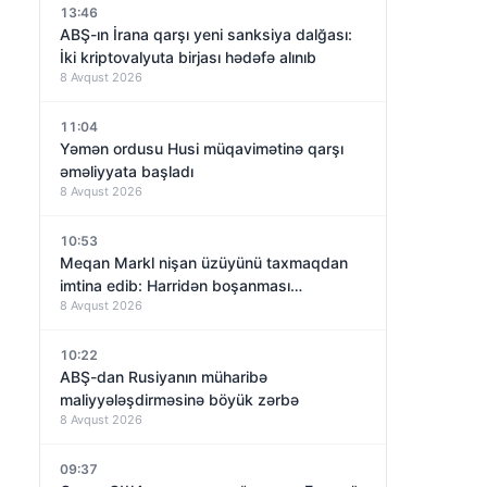
13:46
ABŞ-ın İrana qarşı yeni sanksiya dalğası:
İki kriptovalyuta birjası hədəfə alınıb
8 Avqust 2026
11:04
Yəmən ordusu Husi müqavimətinə qarşı
əməliyyata başladı
8 Avqust 2026
10:53
Meqan Markl nişan üzüyünü taxmaqdan
imtina edib: Harridən boşanması
8 Avqust 2026
yaxınlaşırmı?
10:22
ABŞ-dan Rusiyanın müharibə
maliyyələşdirməsinə böyük zərbə
8 Avqust 2026
09:37