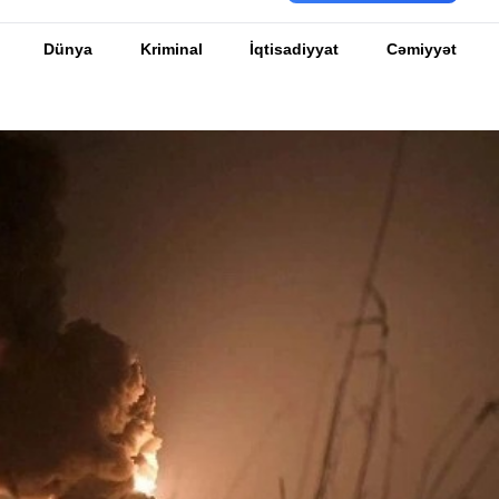
Dünya
Kriminal
İqtisadiyyat
Cəmiyyət