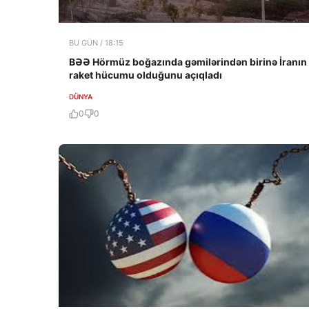
BU GÜN / 18:15
BƏƏ Hörmüz boğazında gəmilərindən birinə İranın
raket hücumu olduğunu açıqladı
DÜNYA
0
0