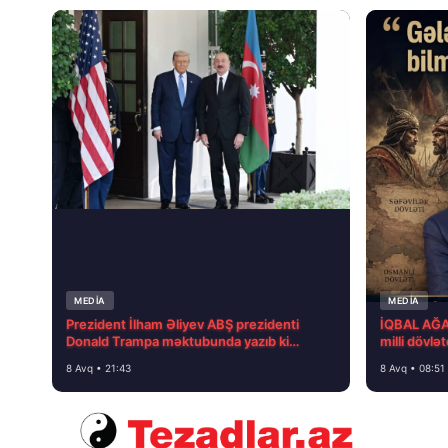
MEDİA
MEDİA
Prezident İlham Əliyev ABŞ prezidenti
İQBAL AĞAZ
Donald Trampa məktubunda yazıb ki…
milli dövlə
8 Avq • 21:43
8 Avq • 08:51