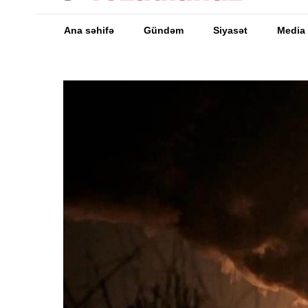
Ana səhifə
Gündəm
Siyasət
Media