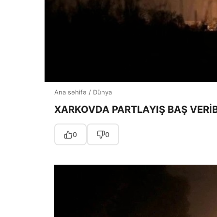
Ana səhifə
/
Dünya
XARKOVDA PARTLAYIŞ BAŞ VERİ
0
0