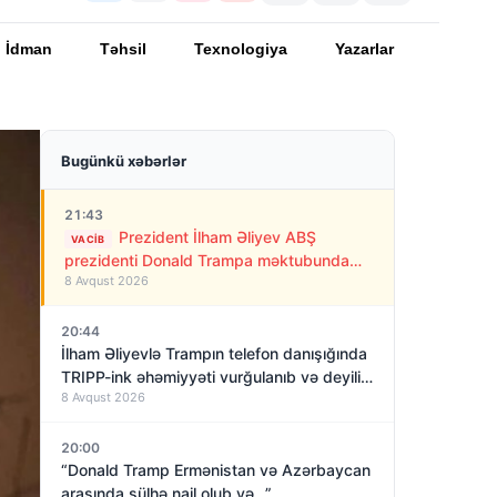
İdman
Təhsil
Texnologiya
Yazarlar
Bugünkü xəbərlər
21:43
Prezident İlham Əliyev ABŞ
VACIB
prezidenti Donald Trampa məktubunda
8 Avqust 2026
yazıb ki…
20:44
İlham Əliyevlə Trampın telefon danışığında
TRIPP-ink əhəmiyyəti vurğulanıb və deyilib
8 Avqust 2026
ki…
20:00
“Donald Tramp Ermənistan və Azərbaycan
arasında sülhə nail olub və…”