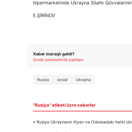
hipermarketində Ukrayna Silahlı Qüvvələrinin 
E.ŞİRİNOV
Xəbər maraqlı gəldi?
Sosial şəbəkələrdə paylaşın
Rusiya
sosial
Ukrayna
"Rusiya" etiketi üzrə xəbərlər
• Rusiya Ukraynanın Kiyev və Odessadakı hərbi obye