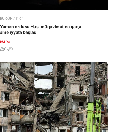
BU GÜN / 11:04
Yəmən ordusu Husi müqavimətinə qarşı
əməliyyata başladı
DÜNYA
0
0