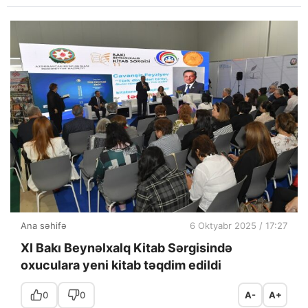
Ana səhifə
6 Oktyabr 2025 / 17:27
XI Bakı Beynəlxalq Kitab Sərgisində
oxuculara yeni kitab təqdim edildi
0
0
A-
A+