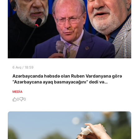
6 Avq / 18:59
Azərbaycanda həbsdə olan Ruben Vardanyana görə
“Azərbaycana ayaq basmayacağını” dedi və…
MEDİA
0
0