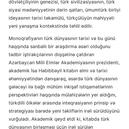
dövlətçiliyinin genezisi, türk sivilizasiyasının, türk
siyasi mədəniyyətinin dərin qatları, ümumtürk birliyi
ideyasının tarixi təkamülü, türkçülüyün mahiyyəti
yeni yanaşma kontekstində təhlil edilir.
Monoqrafiyanın türk dünyasının tarixi və bu günü
haqqında sanballı bir araşdırma əsəri olduğunu
tədbir iştirakçılarının diqqətinə çatdıran
Azərbaycan Milli Elmlər Akademiyasının prezidenti,
akademik İsa Həbibbəyli kitabın elmi və tarixi
əhəmiyyətindən danışaraq, əsərdə türk dünyasının
gələcəyi ilə bağlı mühüm inkişaf istiqamətlərinin
perspektivləri haqqında mülahizələrin yer aldığını,
türkdilli ölkələr arasında inteqrasiyanın prinsip və
strategiyası barədə yeni təkliflərin irəli sürüldüyünü
vurğuladı. Akademik qeyd etdi ki, kitabda türk
dünyasının birləşməsi üçün irəli sürülən