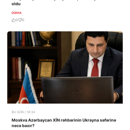
oldu
DÜNYA
0
0
BU GÜN / 18:34
Moskva Azərbaycan XİN rəhbərinin Ukrayna səfərinə
necə baxır?