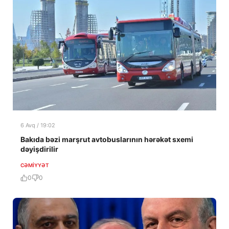
6 Avq / 19:02
Bakıda bəzi marşrut avtobuslarının hərəkət sxemi
dəyişdirilir
CƏMIYYƏT
0
0