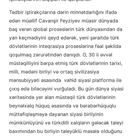
Tədbir iştirakçılarına dərin minnətdarlığını ifadə
edən müəllif Cavanşir Feyziyev müasir dünyada
baş verən qlobal proseslərin türk dünyasından da
yan keçmədiyini qeyd edərək, yeni şəraitdə türk
dövlətlərinin inteqrasiya proseslərinə fəal şəkildə
qoşulmaq zərurətindən danışdı. O, 30 il əvvəl
müstəqilliyini bərpa etmiş türk dövlətlərinin tarixi,
milli, mədəni birliyi və ortaq sivilizasiya
mənsubiyyəti əsasında vahid siyasi platforma ilə
çıxış edə biləcəyini vurğuladı. Bu gün dünya siyasi
xəritəsində yer alan müstəqil türk dövlətlərinin
beynəlxalq hüquq əsasında və bərabərhüquqlu
müttəfiqləşməyə dayanan siyasi birliyinin
mümkünlüyünü və türkdilli xalqların gələcək taleyi
baxımından bu birliyin taleyüklü məsələ olduğunu