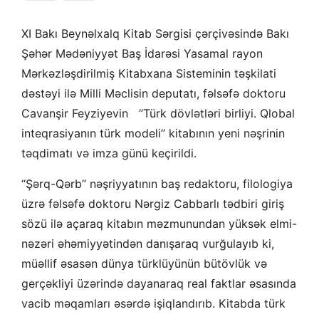
XI Bakı Beynəlxalq Kitab Sərgisi çərçivəsində Bakı
Şəhər Mədəniyyət Baş İdarəsi Yasamal rayon
Mərkəzləşdirilmiş Kitabxana Sisteminin təşkilati
dəstəyi ilə Milli Məclisin deputatı, fəlsəfə doktoru
Cavanşir Feyziyevin “Türk dövlətləri birliyi. Qlobal
inteqrasiyanın türk modeli” kitabının yeni nəşrinin
təqdimatı və imza günü keçirildi.
“Şərq-Qərb” nəşriyyatının baş redaktoru, filologiya
üzrə fəlsəfə doktoru Nərgiz Cabbarlı tədbiri giriş
sözü ilə açaraq kitabın məzmunundan yüksək elmi-
nəzəri əhəmiyyətindən danışaraq vurğulayıb ki,
müəllif əsasən dünya türklüyünün bütövlük və
gerçəkliyi üzərində dayanaraq real faktlar əsasında
vacib məqamları əsərdə işiqlandırıb. Kitabda türk