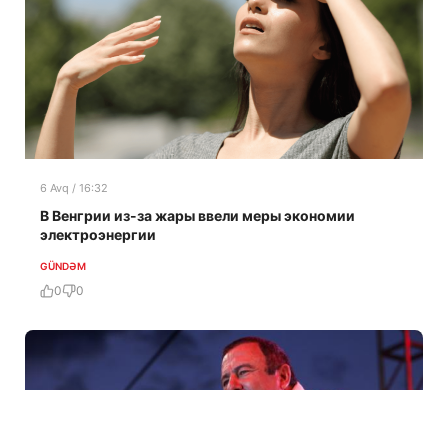
6 Avq / 16:32
В Венгрии из-за жары ввели меры экономии
электроэнергии
GÜNDƏM
0
0