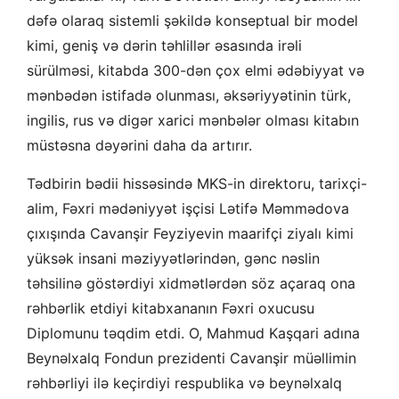
dəfə olaraq sistemli şəkildə konseptual bir model
kimi, geniş və dərin təhlillər əsasında irəli
sürülməsi, kitabda 300-dən çox elmi ədəbiyyat və
mənbədən istifadə olunması, əksəriyyətinin türk,
ingilis, rus və digər xarici mənbələr olması kitabın
müstəsna dəyərini daha da artırır.
Tədbirin bədii hissəsində MKS-in direktoru, tarixçi-
alim, Fəxri mədəniyyət işçisi Lətifə Məmmədova
çıxışında Cavanşir Feyziyevin maarifçi ziyalı kimi
yüksək insani məziyyətlərindən, gənc nəslin
təhsilinə göstərdiyi xidmətlərdən söz açaraq ona
rəhbərlik etdiyi kitabxananın Fəxri oxucusu
Diplomunu təqdim etdi. O, Mahmud Kaşqari adına
Beynəlxalq Fondun prezidenti Cavanşir müəllimin
rəhbərliyi ilə keçirdiyi respublika və beynəlxalq