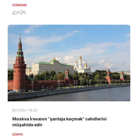
GÜNDƏM
0
0
BU GÜN / 18:33
Moskva İrəvanın “şantaja keçmək” cəhdlərini
müşahidə edir
DÜNYA