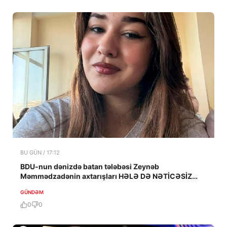
BU GÜN / 17:12
BDU-nun dənizdə batan tələbəsi Zeynəb
Məmmədzadənin axtarışları HƏLƏ DƏ NƏTİCƏSİZ
QALIB!
GÜNDƏM
0
0