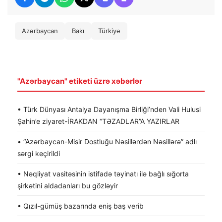
Azərbaycan
Bakı
Türkiyə
"Azərbaycan" etiketi üzrə xəbərlər
• Türk Dünyası Antalya Dayanışma Birliği’nden Vali Hulusi
Şahin’e ziyaret-İRAKDAN “TƏZADLAR”A YAZIRLAR
• “Azərbaycan-Misir Dostluğu Nəsillərdən Nəsillərə” adlı
sərgi keçirildi
• Nəqliyat vasitəsinin istifadə təyinatı ilə bağlı sığorta
şirkətini aldadanları bu gözləyir
• Qızıl-gümüş bazarında eniş baş verib