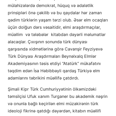
mülahizələrdə demokrat, hüquq və ədalətlik
prinsipləri önə çəkilib və bu qaydalar hər zaman
qədim türklərin yaşam tərzi olub. Əsər elm ocaqları
üçün dolğun dərs vəsaitidir, elmi araşdırmaçılar,
müəllim və tələbələr kitabdan dəyərli məlumatlar
alacaqlar. Çıxışının sonunda türk dünyası
qarşısında xidmətlərinə görə Cavanşir Feyziyevə
Türk Dünyası Araşdırmaları Beynəlxalq Elmlər
Akademiyasının təsis etdiyi “Atatürk” mükafatını
təqdim edən İsa Həbibbəyli qardaş Türkiyə elm
adamlarını təbrikini müəllifə çatdırdı.
Şimali Kipr Türk Cumhuriyyətinin ölkəmizdəki
təmsilçisi Ufuk xanım Turganer bu akademik nəşrin
və onunla bağlı keçirilən elmi müzakirənin türk
ideoloji fikrinə qatdığı dəyərdən, kitabın müəllifi