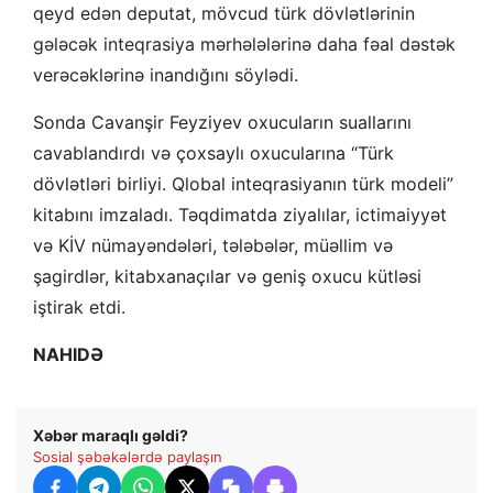
qeyd edən deputat, mövcud türk dövlətlərinin
gələcək inteqrasiya mərhələlərinə daha fəal dəstək
verəcəklərinə inandığını söylədi.
Sonda Cavanşir Feyziyev oxucuların suallarını
cavablandırdı və çoxsaylı oxucularına “Türk
dövlətləri birliyi. Qlobal inteqrasiyanın türk modeli”
kitabını imzaladı. Təqdimatda ziyalılar, ictimaiyyət
və KİV nümayəndələri, tələbələr, müəllim və
şagirdlər, kitabxanaçılar və geniş oxucu kütləsi
iştirak etdi.
NAHIDƏ
Xəbər maraqlı gəldi?
Sosial şəbəkələrdə paylaşın