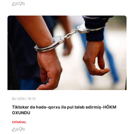
0
0
BU GÜN / 18:10
Tiktoker də hədə-qorxu ilə pul tələb edirmiş-HÖKM
OXUNDU
KRIMINAL
0
0