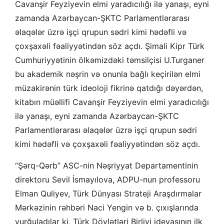
Cavanşir Feyziyevin elmi yaradıcılığı ilə yanaşı, eyni
zamanda Azərbaycan-ŞKTC Parlamentlərarası
əlaqələr üzrə işçi qrupun sədri kimi hədəfli və
çoxşaxəli fəaliyyətindən söz açdı. Şimali Kipr Türk
Cumhuriyyətinin ölkəmizdəki təmsilçisi U.Turganer
bu akademik nəşrin və onunla bağlı keçirilən elmi
müzakirənin türk ideoloji fikrinə qatdığı dəyərdən,
kitabın müəllifi Cavanşir Feyziyevin elmi yaradıcılığı
ilə yanaşı, eyni zamanda Azərbaycan-ŞKTC
Parlamentlərarası əlaqələr üzrə işçi qrupun sədri
kimi hədəfli və çoxşaxəli fəaliyyətindən söz açdı.
“Şərq-Qərb” ASC-nin Nəşriyyat Departamentinin
direktoru Sevil İsmayılova, ADPU-nun professoru
Elman Quliyev, Türk Dünyası Strateji Araşdırmalar
Mərkəzinin rəhbəri Naci Yengin və b. çıxışlarında
vurğuladılar ki, Türk Dövlətləri Birliyi ideyasının ilk