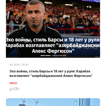
BU GÜN / 16:42
Эхо войны, стиль Барсы и 18 лет у руля: Карабах
возглавляет “азербайджанский Алекс Фергюсон”
MEDİA
1
0