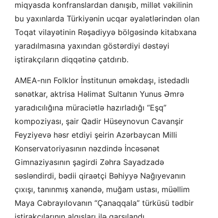
miqyasda konfranslardan danışıb, millət vəkilinin
bu yaxınlarda Türkiyənin ucqar əyalətlərindən olan
Toqat vilayətinin Rəşadiyyə bölgəsində kitabxana
yaradılmasına yaxından göstərdiyi dəstəyi
iştirakçıların diqqətinə çatdırıb.
AMEA-nın Folklor İnstitunun əməkdaşı, istedadlı
sənətkar, aktrisa Həlimat Sultanın Yunus Əmrə
yaradıcılığına müraciətlə hazırladığı “Eşq”
kompoziyası, şair Qadir Hüseynovun Cavanşir
Feyziyevə həsr etdiyi şeirin Azərbaycan Milli
Konservatoriyasının nəzdində İncəsənət
Gimnaziyasının şagirdi Zəhra Sayadzadə
səsləndirdi, bədii qiraətçi Bəhiyyə Nağıyevanın
çıxışı, tanınmış xanəndə, muğam ustası, müəllim
Maya Cəbrayılovanın “Çanaqqala” türküsü tədbir
iştirakçılarının alqışları ilə qarşılandı.