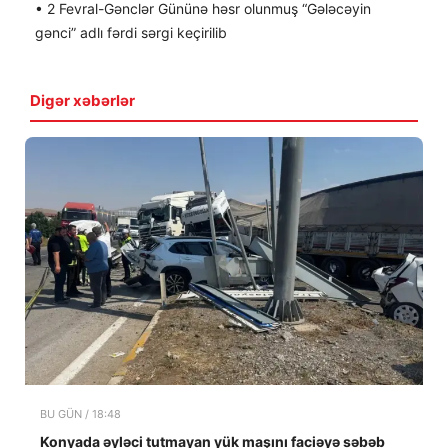
• 2 Fevral-Gənclər Gününə həsr olunmuş “Gələcəyin
gənci” adlı fərdi sərgi keçirilib
Digər xəbərlər
BU GÜN / 18:48
Konyada əyləci tutmayan yük maşını faciəyə səbəb