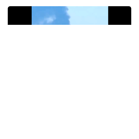
6 Avq / 09:46
Ukrayna PUA-ları Rusiyanın ən böyük neft emalı
zavoduna “salam verib”!
GÜNDƏM
0
0