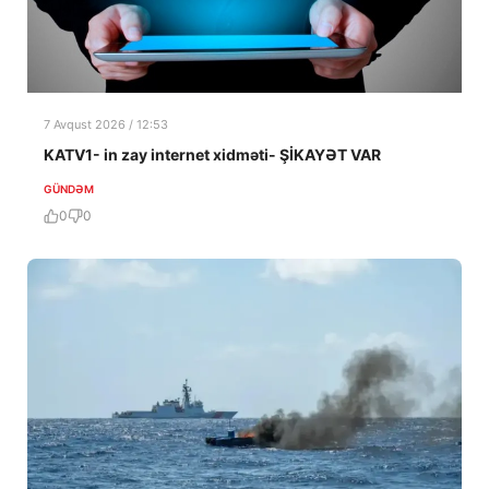
7 Avqust 2026 / 12:53
KATV1- in zay internet xidməti- ŞİKAYƏT VAR
GÜNDƏM
0
0