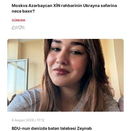
Moskva Azərbaycan XİN rəhbərinin Ukrayna səfərinə
necə baxır?
GÜNDƏM
0
0
6 Avqust 2026 / 17:12
BDU-nun dənizdə batan tələbəsi Zeynəb