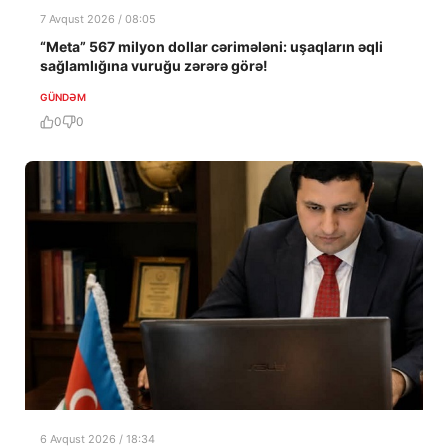
7 Avqust 2026 / 08:05
“Meta” 567 milyon dollar cərimələni: uşaqların əqli
sağlamlığına vuruğu zərərə görə!
GÜNDƏM
0
0
6 Avqust 2026 / 18:34