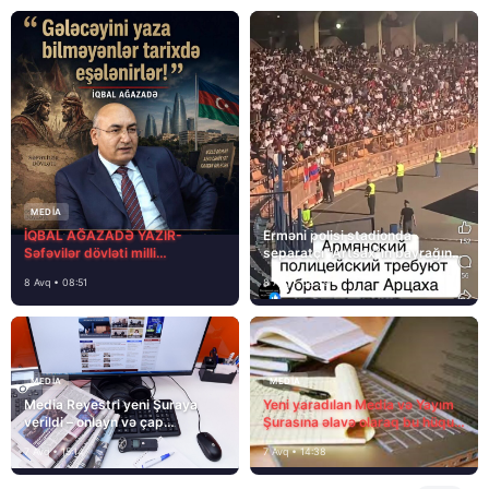
MEDİA
İQBAL AĞAZADƏ YAZIR-
Erməni polisi stadionda
Səfəvilər dövləti milli
separatçı “Artsax”ın bayrağını
dövlətdirmi?
müsadirə etdi və…
8 Avq • 08:51
8 Avq • 08:39
MEDİA
MEDİA
Media Reyestri yeni Şuraya
Yeni yaradılan Media və Yayım
verildi – onlayn və çap
Şurasına əlavə olaraq bu hüquq
mediasını nə gözləyir?
və vəzifələr də verilib
7 Avq • 15:14
7 Avq • 14:38