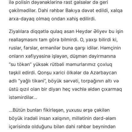
ilə polisin dəyənəklərinə rast gəlsələr də geri
çəkilmədilər. Dahi rəhbər Bakıya dəvət edildi, xalqa
arxa-dayaq olmaq ondan xahiş edilirdi.
Ziyalılara diqqətlə qulaq asan Heydər Əliyev bu işin
reallaşmasını tam görə bilmirdi. O, yaxşı bilirdi ki,
ruslar, farslar, ermənilər buna qarşı idilər. Həmçinin
onların xəfiyyəsinə işləyən, düşmən dəyirmanına
“su tökən” yüksək rütbəli məmurlarımız çoxluq
təşkil edirdi. Qonşu xarici ölkələr də Azərbaycan
adlı “yağlı tikəni”, böyük sərvəti, torpağının altı və
üstü qızıl olan bir diyarı heç vəchlə əldən çıxarmaq
istəmirdilər…
…Bütün bunları fikirləşən, yuxusu ərşə çəkilən
böyük iradəli insan xalqının, millətinin dərd-ələm
içərisində olduğunu bilən dahi rəhbər beynindən