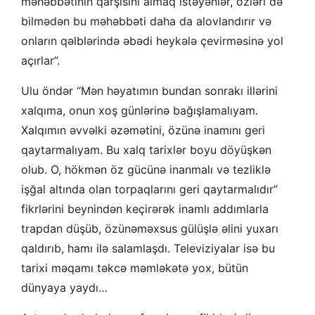
məhəbbətinin qarşısını almaq istəyənlər, özləri də
bilmədən bu məhəbbəti daha da alovlandırır və
onların qəlblərində əbədi heykələ çevirməsinə yol
açırlar”.
Ulu öndər “Mən həyatımın bundan sonrakı illərini
xalqıma, onun xoş günlərinə bağışlamalıyam.
Xalqımın əvvəlki əzəmətini, özünə inamını geri
qaytarmalıyam. Bu xalq tarixlər boyu döyüşkən
olub. O, hökmən öz gücünə inanmalı və tezliklə
işğal altında olan torpaqlarını geri qaytarmalıdır”
fikrlərini beynindən keçirərək inamlı addımlarla
trapdan düşüb, özünəməxsus gülüşlə əlini yuxarı
qaldırıb, hamı ilə salamlaşdı. Televiziyalar isə bu
tarixi məqamı təkcə məmləkətə yox, bütün
dünyaya yaydı…