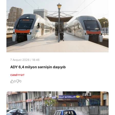
7 Avqust 2026 / 18:46
ADY 6,4 milyon sərnişin daşıyıb
CƏMIYYƏT
0
0