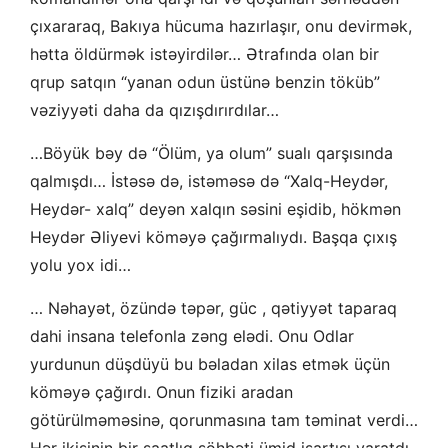
çıxararaq, Bakıya hücuma hazırlaşır, onu devirmək,
hətta öldürmək istəyirdilər… Ətrafında olan bir
qrup satqın “yanan odun üstünə benzin töküb”
vəziyyəti daha da qızışdırırdılar…
…Böyük bəy də “Ölüm, ya olum” sualı qarşısında
qalmışdı… İstəsə də, istəməsə də “Xalq-Heydər,
Heydər- xalq” deyən xalqın səsini eşidib, hökmən
Heydər Əliyevi köməyə çağırmalıydı. Başqa çıxış
yolu yox idi…
… Nəhayət, özündə təpər, güc , qətiyyət taparaq
dahi insana telefonla zəng elədi. Onu Odlar
yurdunun düşdüyü bu bəladan xilas etmək üçün
köməyə çağırdı. Onun fiziki aradan
götürülməməsinə, qorunmasına tam təminat verdi…