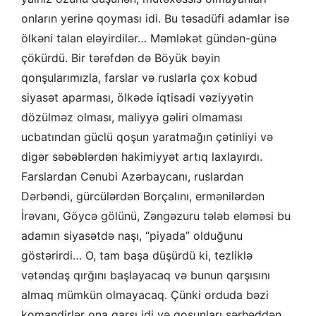
onların yerinə qoyması idi. Bu təsadüfi adamlar isə
ölkəni talan eləyirdilər… Məmləkət gündən-günə
çökürdü. Bir tərəfdən də Böyük bəyin
qonşularımızla, farslar və ruslarla çox kobud
siyasət aparması, ölkədə iqtisadi vəziyyətin
dözülməz olması, maliyyə gəliri olmaması
ucbatından güclü qoşun yaratmağın çətinliyi və
digər səbəblərdən hakimiyyət artıq laxlayırdı.
Farslardan Cənubi Azərbaycanı, ruslardan
Dərbəndi, gürcülərdən Borçalını, ermənilərdən
İrəvanı, Göycə gölünü, Zəngəzuru tələb eləməsi bu
adamın siyasətdə naşı, “piyada” olduğunu
göstərirdi… O, tam başa düşürdü ki, tezliklə
vətəndaş qırğını başlayacaq və bunun qarşısını
almaq mümkün olmayacaq. Çünki orduda bəzi
komandirlər ona qarşı idi və qoşunları sərhəddən