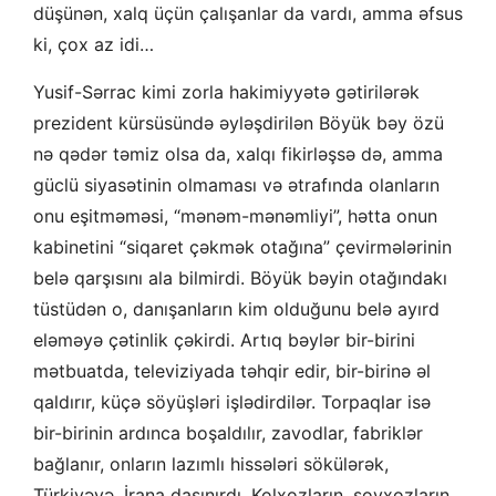
düşünən, xalq üçün çalışanlar da vardı, amma əfsus
ki, çox az idi…
Yusif-Sərrac kimi zorla hakimiyyətə gətirilərək
prezident kürsüsündə əyləşdirilən Böyük bəy özü
nə qədər təmiz olsa da, xalqı fikirləşsə də, amma
güclü siyasətinin olmaması və ətrafında olanların
onu eşitməməsi, “mənəm-mənəmliyi”, hətta onun
kabinetini “siqaret çəkmək otağına” çevirmələrinin
belə qarşısını ala bilmirdi. Böyük bəyin otağındakı
tüstüdən o, danışanların kim olduğunu belə ayırd
eləməyə çətinlik çəkirdi. Artıq bəylər bir-birini
mətbuatda, televiziyada təhqir edir, bir-birinə əl
qaldırır, küçə söyüşləri işlədirdilər. Torpaqlar isə
bir-birinin ardınca boşaldılır, zavodlar, fabriklər
bağlanır, onların lazımlı hissələri sökülərək,
Türkiyəyə, İrana daşınırdı. Kolxozların, sovxozların