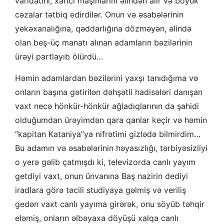
varidatını, xarici maşınlarını əlindən alır və böyük
cəzalar tətbiq edirdilər. Onun və əsabələrinin
yekəxanalığına, qəddarlığına dözməyən, əlində
olan beş-üç manatı alınan adamların bəzilərinin
ürəyi partlayıb ölürdü…
Həmin adamlardan bəzilərini yaxşı tanıdığıma və
onların başına gətirilən dəhşətli hadisələri danışan
vaxt necə hönkür-hönkür ağladıqlarının da şahidi
olduğumdan ürəyimdən qara qanlar keçir və həmin
“kapitan Kataniya”ya nifrətimi gizlədə bilmirdim…
Bu adamın və əsabələrinin həyasızlığı, tərbiyəsizliyi
o yerə gəlib çatmışdı ki, televizorda canlı yayım
getdiyi vaxt, onun ünvanına Baş nazirin dediyi
iradlara görə təcili studiyaya gəlmiş və veriliş
gedən vaxt canlı yayıma girərək, onu söyüb təhqir
eləmiş, onların əlbəyaxa döyüşü xalqa canlı