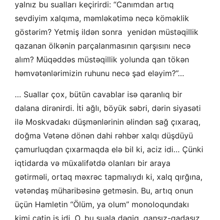
yalnız bu sualları keçirirdi: “Canımdan artıq
sevdiyim xalqıma, məmləkətimə necə köməklik
göstərim? Yetmiş ildən sonra yenidən müstəqillik
qazanan ölkənin parçalanmasının qarşısını necə
alım? Müqəddəs müstəqillik yolunda qan tökən
həmvətənlərimizin ruhunu necə şad eləyim?”…
… Suallar çox, bütün cavablar isə qaranlıq bir
dalana dirənirdi. İti ağlı, böyük səbri, dərin siyasəti
ilə Moskvadakı düşmənlərinin əlindən sağ çıxaraq,
doğma Vətənə dönən dahi rəhbər xalqı düşdüyü
çamurluqdan çıxarmaqda elə bil ki, aciz idi… Çünki
iqtidarda və müxalifətdə olanları bir araya
gətirməli, ortaq məxrəc tapmalıydı ki, xalq qırğına,
vətəndaş müharibəsinə getməsin. Bu, artıq onun
üçün Hamletin “Ölüm, ya olum” monoloqundakı
kimi çətin iş idi. O, bu suala dəqiq, qansız-qadasız