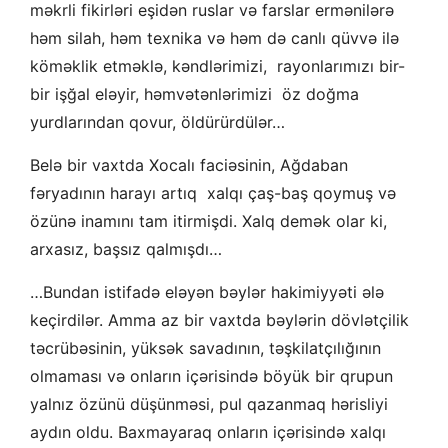
məkrli fikirləri eşidən ruslar və farslar ermənilərə
həm silah, həm texnika və həm də canlı qüvvə ilə
köməklik etməklə, kəndlərimizi, rayonlarımızı bir-
bir işğal eləyir, həmvətənlərimizi öz doğma
yurdlarından qovur, öldürürdülər…
Belə bir vaxtda Xocalı faciəsinin, Ağdaban
fəryadının harayı artıq xalqı çaş-baş qoymuş və
özünə inamını tam itirmişdi. Xalq demək olar ki,
arxasız, başsız qalmışdı…
…Bundan istifadə eləyən bəylər hakimiyyəti ələ
keçirdilər. Amma az bir vaxtda bəylərin dövlətçilik
təcrübəsinin, yüksək savadının, təşkilatçılığının
olmaması və onların içərisində böyük bir qrupun
yalnız özünü düşünməsi, pul qazanmaq hərisliyi
aydın oldu. Baxmayaraq onların içərisində xalqı