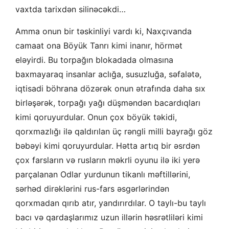
vaxtda tarixdən silinəcəkdi…
Amma onun bir təskinliyi vardı ki, Naxçıvanda
camaat ona Böyük Tanrı kimi inanır, hörmət
eləyirdi. Bu torpağın blokadada olmasına
baxmayaraq insanlar aclığa, susuzluğa, səfalətə,
iqtisadi böhrana dözərək onun ətrafında daha sıx
birləşərək, torpağı yağı düşməndən bacardıqları
kimi qoruyurdular. Onun çox böyük təkidi,
qorxmazlığı ilə qaldırılan üç rəngli milli bayrağı göz
bəbəyi kimi qoruyurdular. Hətta artıq bir əsrdən
çox farsların və rusların məkrli oyunu ilə iki yerə
parçalanan Odlar yurdunun tikanlı məftillərini,
sərhəd dirəklərini rus-fars əsgərlərindən
qorxmadan qırıb atır, yandırırdılar. O taylı-bu taylı
bacı və qardaşlarımız uzun illərin həsrətliləri kimi