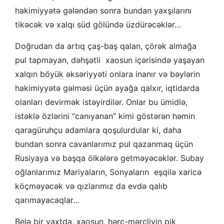
hakimiyyətə gələndən sonra bundan yaxşılarını
tikəcək və xalqı süd gölündə üzdürəcəklər…
Doğrudan da artıq çaş-baş qalan, çörək almağa
pul tapmayan, dəhşətli xaosun içərisində yaşayan
xalqın böyük əksəriyyəti onlara inanır və bəylərin
hakimiyyətə gəlməsi üçün ayağa qalxır, iqtidarda
olanları devirmək istəyirdilər. Onlar bu ümidlə,
istəklə özlərini “canıyanan” kimi göstərən həmin
qaragüruhçu adamlara qoşulurdular ki, daha
bundan sonra cavanlarımız pul qazanmaq üçün
Rusiyaya və başqa ölkələrə getməyəcəklər. Subay
oğlanlarımız Mariyaların, Sonyaların eşqilə xaricə
köçməyəcək və qızlarımız da evdə qalıb
qarımayacaqlar…
Belə bir vaxtda, xaosun, hərc-mərcliyin pik