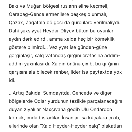
Bakı və Muğan bölgəsi rusların əlinə keçməli,
Qarabağ-Gəncə ermənilərə peşkəş olunmalı,
Qazax, Zaqatala bölgəsi də gürcülərə verilməliydi.
Dahi şəxsiyyət Heydər Əliyev bütün bu oyunları
aydın dərk edirdi, amma xalqa heç bir köməklik
göstərə bilmirdi… Vəziyyət isə gündən-günə
gərginləşir, xalq vətəndaş qırğını ərəfəsinə addım-
addım yaxınlaşırdı. Xalqın önünə çıxıb, bu qırğının
qarşısını ala biləcək rəhbər, lider isə paytaxtda yox
idi.
…Artıq Bakıda, Sumqayıtda, Gəncədə və digər
bölgələrdə Odlar yurdunun tezliklə parçalanacağını
duyan ziyalılar Naxçıvana gedib Ulu Öndərdən
kömək, imdad istədilər. İnsanlar isə küçələrə çıxıb,
əllərində olan “Xalq Heydər-Heydər xalq” plakatları