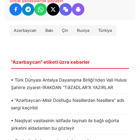
Sosial şəbəkələrdə paylaşın
Azərbaycan
Bakı
Çin
Rusiya
Türkiyə
"Azərbaycan" etiketi üzrə xəbərlər
• Türk Dünyası Antalya Dayanışma Birliği’nden Vali Hulusi
Şahin’e ziyaret-İRAKDAN “TƏZADLAR”A YAZIRLAR
• “Azərbaycan-Misir Dostluğu Nəsillərdən Nəsillərə” adlı
sərgi keçirildi
• Nəqliyat vasitəsinin istifadə təyinatı ilə bağlı sığorta
şirkətini aldadanları bu gözləyir