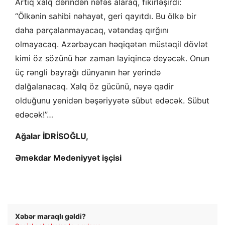
Artıq xalq dərindən nəfəs alaraq, fikirləşirdi:
“Ölkənin sahibi nəhayət, geri qayıtdı. Bu ölkə bir
daha parçalanmayacaq, vətəndaş qırğını
olmayacaq. Azərbaycan həqiqətən müstəqil dövlət
kimi öz sözünü hər zaman layiqincə deyəcək. Onun
üç rəngli bayrağı dünyanın hər yerində
dalğalanacaq. Xalq öz gücünü, nəyə qadir
olduğunu yenidən bəşəriyyətə sübut edəcək. Sübut
edəcək!”…
Ağalar İDRİSOĞLU,
Əməkdar Mədəniyyət işçisi
Xəbər maraqlı gəldi?