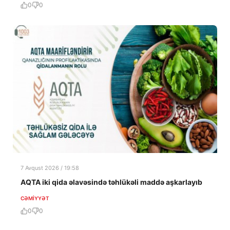
0
0
7 Avqust 2026 / 19:58
AQTA iki qida əlavəsində təhlükəli maddə aşkarlayıb
CƏMIYYƏT
0
0