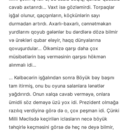
cavab axtarırdı… Vaxt isə gözləmirdi. Torpaqlar
işğal olunur, qaçqınların, köçkünlərin sayı
durmadan artırdı. Axarlı-baxarlı, cənnətməkan
yurdlarını qoyub gələnlər bu dərdlərə dözə bilmir
və ürəkləri qubar eləyir, haqq dünyalarına
qovuşurdular… Ölkəmizə qarşı daha çox
müsibətlərin baş verməsinin qarşısı hökmən
alınmalı idi…
… Kəlbəcərin işğalından sonra Böyük bəy başını
tam itirmiş, onu bu oyuna salanlara lənətlər
yağdırırdı. Onun xalqa cavab verməyə, onlara
ümidli söz deməyə üzü yox idi. Prezident olmağa
razılıq verdiyinə görə də o, çox peşman idi. Çünki
Milli Məclisdə keçirilən iclasların necə böyük
təhqirlə keçməsini görsə də heç nə deyə bilmir,