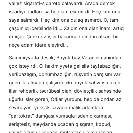
yalnız siqareti-siqaretə calayardı. Arada demək
istədiyi iradları isə heç kim eşitmirdi. Heç kim onu
saya salmırdı. Heç kim ona qulaq asmırdı. O, tam
çaşqınlıq içərisində idi… Xalqın ona olan inamı artıq
itmişdi. Çünki öz işini bacarmadığından ölkəni bir
neçə adam idarə eləyirdi…
Səmimiyyətlə desək, Böyük bəy Vətənini canından
çox istəyirdi. O, hakimiyyətə gəlişilə tayfabazlığın,
yerlibazlığın, qohumbazlığın, rüşvətin qarşısını var
gücü ilə almağa çalışırdı. Ən böyük səhvi isə uzun
illər rəhbərlik təcrübəsi olan, dövlətçilik sahəsində
uğurlu işlər görən, Odlar yurdunu heç də ondan az
sevməyən, yüksək savada malik adamlara
“partokrat” damğası vumaqla işdən çıxarması,
səriştəsiz, meydanda ucadan qışqıran, kopud,
yalnız özünü düşünən, mütəxəssis olmayanları