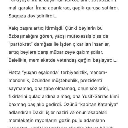
mal-qaraları İrana aparılaraq, qəpik-quruşa satılırdı.
Saqqıza dəyişdirilirdi…
Xalq başını artıq itirmişdi. Çünki bəylərin bu
özbaşınalığını görən, yaxşı mütəxəssis olsa da
“partokrat” damğası ilə işdən çıxarılan insanlar,
artıq bəylərə qarşı mübarizəyə qalxmışdılar.
Beləliklə, məmləkətdə vətəndaş qırğını başlayırdı…
Hətta “yuxarı eşalonda” tərbiyəsizlik, mənəm-
mənəmlik, özündən müştəbehlik, prezidenti
saymamaq, ona tabe olmamaq, onun sözlərini,
fikirlərini qulaq ardına almaq, ona Yusif-Sərrac kimi
baxmaq baş alıb gedirdi. Özünü “kapitan Kataniya”
adlandıran Daxili işlər naziri və onun əsabələri
məmləkətin rayonlarını gəzir, pullu adamların