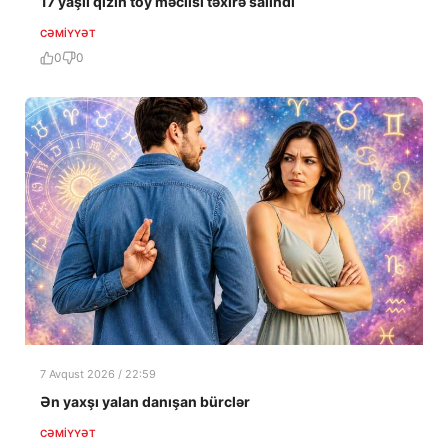
17 yaşlı qızın toy məclisi təxirə salındı
CƏMIYYƏT
0
0
7 Avqust 2026 / 22:59
Ən yaxşı yalan danışan bürclər
CƏMIYYƏT