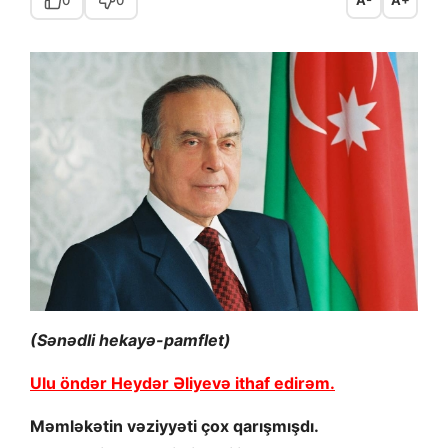
0
0
A-
A+
(Sənədli hekayə-pamflet)
Ulu öndər Heydər Əliyevə ithaf edirəm.
Məmləkətin vəziyyəti çox qarışmışdı.