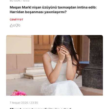
BU GÜN / 10:53
Meqan Markl nişan üzüyünü taxmaqdan imtina edib:
Harridən boşanması yaxınlaşırmı?
CƏMIYYƏT
0
0
7 Avqust 2026 / 23:35