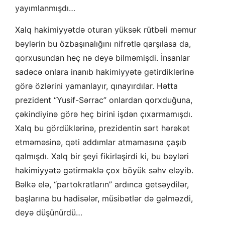
yayımlanmışdı…
Xalq hakimiyyətdə oturan yüksək rütbəli məmur
bəylərin bu özbaşınalığını nifrətlə qarşılasa da,
qorxusundan heç nə deyə bilməmişdi. İnsanlar
sadəcə onlara inanıb hakimiyyətə gətirdiklərinə
görə özlərini yamanlayır, qınayırdılar. Hətta
prezident “Yusif-Sərrac” onlardan qorxduğuna,
çəkindiyinə görə heç birini işdən çıxarmamışdı.
Xalq bu gördüklərinə, prezidentin sərt hərəkət
etməməsinə, qəti addımlar atmamasına çaşıb
qalmışdı. Xalq bir şeyi fikirləşirdi ki, bu bəyləri
hakimiyyətə gətirməklə çox böyük səhv eləyib.
Bəlkə elə, “partokratların” ardınca getsəydilər,
başlarına bu hadisələr, müsibətlər də gəlməzdi,
deyə düşünürdü…