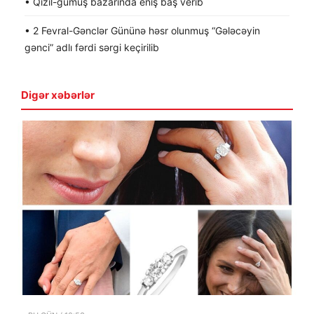
• Qızıl-gümüş bazarında eniş baş verib
• 2 Fevral-Gənclər Gününə həsr olunmuş “Gələcəyin
gənci” adlı fərdi sərgi keçirilib
Digər xəbərlər