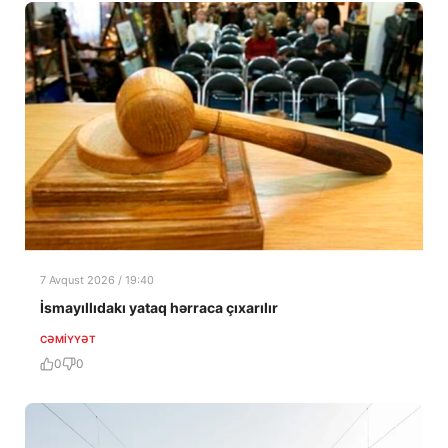
7 Avqust 2026 / 19:40
İsmayıllıdakı yataq hərraca çıxarılır
CƏMIYYƏT
0
0