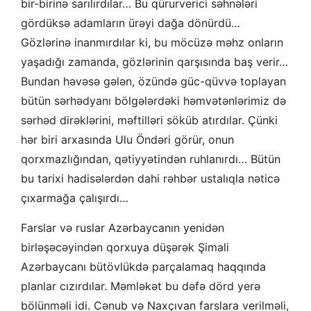
bir-birinə sarılırdılar… Bu qürurverici səhnələri
gördüksə adamların ürəyi dağa dönürdü…
Gözlərinə inanmırdılar ki, bu möcüzə məhz onların
yaşadığı zamanda, gözlərinin qarşısında baş verir…
Bundan həvəsə gələn, özündə güc-qüvvə toplayan
bütün sərhədyanı bölgələrdəki həmvətənlərimiz də
sərhəd dirəklərini, məftilləri söküb atırdılar. Çünki
hər biri arxasında Ulu Öndəri görür, onun
qorxmazlığından, qətiyyətindən ruhlanırdı… Bütün
bu tarixi hadisələrdən dahi rəhbər ustalıqla nəticə
çıxarmağa çalışırdı…
Farslar və ruslar Azərbaycanın yenidən
birləşəcəyindən qorxuya düşərək Şimali
Azərbaycanı bütövlükdə parçalamaq haqqında
planlar cızırdılar. Məmləkət bu dəfə dörd yerə
bölünməli idi. Cənub və Naxçıvan farslara verilməli,