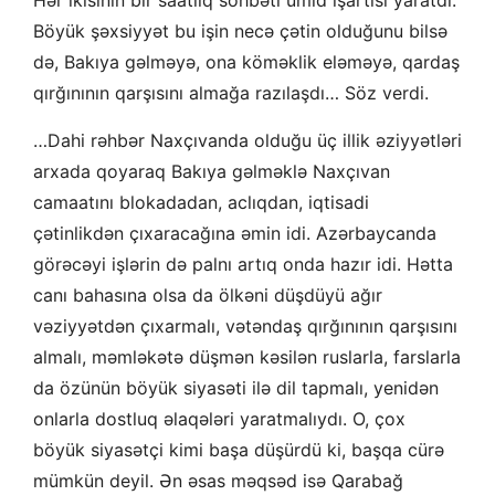
Hər ikisinin bir saatlıq söhbəti ümid işartısı yaratdı.
Böyük şəxsiyyət bu işin necə çətin olduğunu bilsə
də, Bakıya gəlməyə, ona köməklik eləməyə, qardaş
qırğınının qarşısını almağa razılaşdı… Söz verdi.
…Dahi rəhbər Naxçıvanda olduğu üç illik əziyyətləri
arxada qoyaraq Bakıya gəlməklə Naxçıvan
camaatını blokadadan, aclıqdan, iqtisadi
çətinlikdən çıxaracağına əmin idi. Azərbaycanda
görəcəyi işlərin də palnı artıq onda hazır idi. Hətta
canı bahasına olsa da ölkəni düşdüyü ağır
vəziyyətdən çıxarmalı, vətəndaş qırğınının qarşısını
almalı, məmləkətə düşmən kəsilən ruslarla, farslarla
da özünün böyük siyasəti ilə dil tapmalı, yenidən
onlarla dostluq əlaqələri yaratmalıydı. O, çox
böyük siyasətçi kimi başa düşürdü ki, başqa cürə
mümkün deyil. Ən əsas məqsəd isə Qarabağ