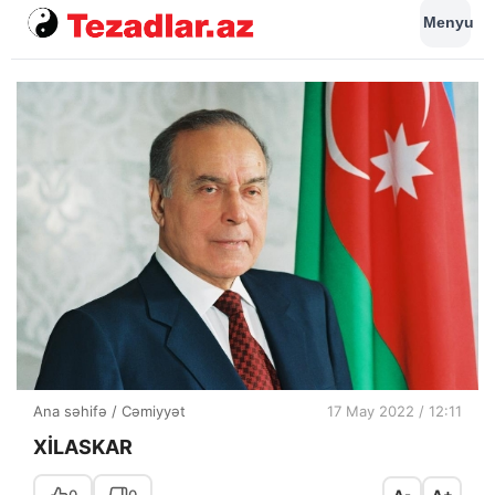
Menyu
Ana səhifə
/
Cəmiyyət
17 May 2022 / 12:11
XİLASKAR