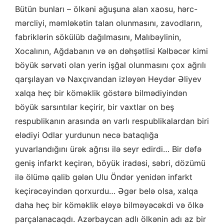
Bütün bunları – ölkəni ağuşuna alan xaosu, hərc-
mərcliyi, məmləkətin talan olunmasını, zavodların,
fabriklərin sökülüb dağılmasını, Malıbəylinin,
Xocalının, Ağdabanın və ən dəhşətlisi Kəlbəcər kimi
böyük sərvəti olan yerin işğal olunmasını çox ağrılı
qarşılayan və Naxçıvandan izləyən Heydər Əliyev
xalqa heç bir köməklik göstərə bilmədiyindən
böyük sarsıntılar keçirir, bir vaxtlar on beş
respublikanın arasında ən varlı respublikalardan biri
elədiyi Odlar yurdunun necə bataqlığa
yuvarlandığını ürək ağrısı ilə seyr edirdi… Bir dəfə
geniş infarkt keçirən, böyük iradəsi, səbri, dözümü
ilə ölümə qalib gələn Ulu Öndər yenidən infarkt
keçirəcəyindən qorxurdu… Əgər belə olsa, xalqa
daha heç bir köməklik eləyə bilməyəcəkdi və ölkə
parçalanacaqdı. Azərbaycan adlı ölkənin adı az bir