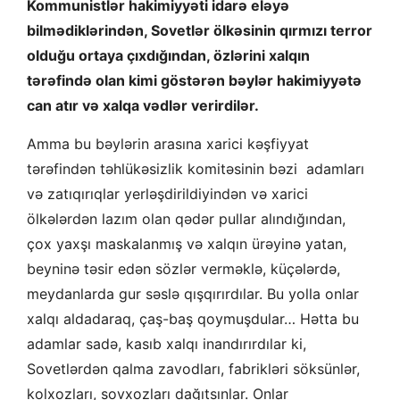
Kommunistlər hakimiyyəti idarə eləyə
bilmədiklərindən, Sovetlər ölkəsinin qırmızı terror
olduğu ortaya çıxdığından, özlərini xalqın
tərəfində olan kimi göstərən bəylər hakimiyyətə
can atır və xalqa vədlər verirdilər.
Amma bu bəylərin arasına xarici kəşfiyyat
tərəfindən təhlükəsizlik komitəsinin bəzi adamları
və zatıqırıqlar yerləşdirildiyindən və xarici
ölkələrdən lazım olan qədər pullar alındığından,
çox yaxşı maskalanmış və xalqın ürəyinə yatan,
beyninə təsir edən sözlər verməklə, küçələrdə,
meydanlarda gur səslə qışqırırdılar. Bu yolla onlar
xalqı aldadaraq, çaş-baş qoymuşdular… Hətta bu
adamlar sadə, kasıb xalqı inandırırdılar ki,
Sovetlərdən qalma zavodları, fabrikləri söksünlər,
kolxozları, sovxozları dağıtsınlar. Onlar