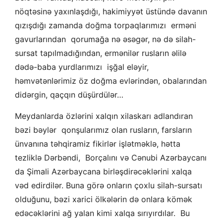
nöqtəsinə yaxınlaşdığı, hakimiyyət üstündə davanın
qızışdığı zamanda doğma torpaqlarımızı erməni
gavurlarından qorumağa nə əsəgər, nə də silah-
sursat tapılmadığından, ermənilər rusların əlilə
dədə-baba yurdlarımızı işğal eləyir,
həmvətənlərimiz öz doğma evlərindən, obalarından
didərgin, qaçqın düşürdülər…
Meydanlarda özlərini xalqın xilaskarı adlandıran
bəzi bəylər qonşularımız olan rusların, farsların
ünvanına təhqiramiz fikirlər işlətməklə, hətta
tezliklə Dərbəndi, Borçalını və Cənubi Azərbaycanı
da Şimali Azərbaycana birləşdirəcəklərini xalqa
vəd edirdilər. Buna görə onların çoxlu silah-sursatı
olduğunu, bəzi xarici ölkələrin də onlara kömək
edəcəklərini ağ yalan kimi xalqa sırıyırdılar. Bu