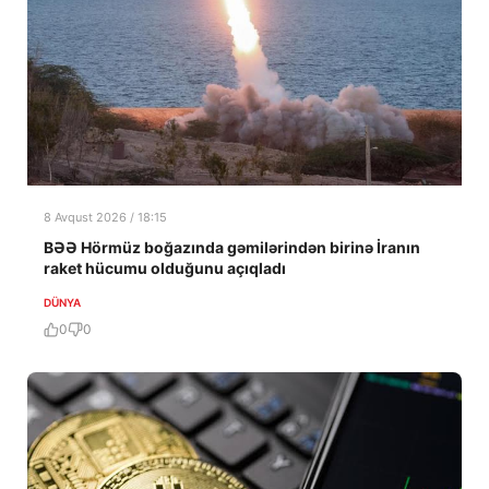
8 Avqust 2026 / 18:15
BƏƏ Hörmüz boğazında gəmilərindən birinə İranın
raket hücumu olduğunu açıqladı
DÜNYA
0
0