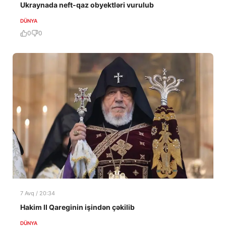
Ukraynada neft-qaz obyektləri vurulub
DÜNYA
0
0
7 Avq / 20:34
Hakim II Qareginin işindən çəkilib
DÜNYA