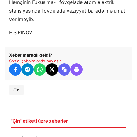
Həmçinin Fukusima-1 fövqəladə atom elektrik
stansiyasında fövqəladə vəziyyət barədə məlumat
verilməyib.
E.ŞİRİNOV
Xəbər maraqlı gəldi?
Sosial şəbəkələrdə paylaşın
Çin
"Çin" etiketi üzrə xəbərlər