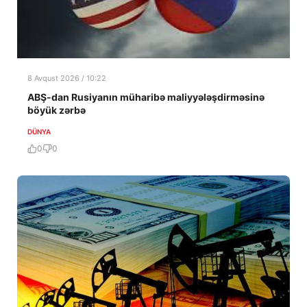
8 Avqust 2026 / 10:22
ABŞ-dan Rusiyanın müharibə maliyyələşdirməsinə
böyük zərbə
DÜNYA
0
0