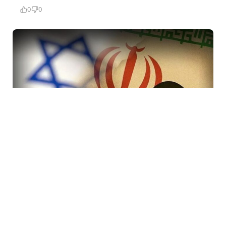
0
0
7 Avq / 19:47
İranda rejimi devirmək planı iflasa uğradı! İsraildə bir
çox Mossad rəsmisi işdən çıxarıldı
DÜNYA
0
0