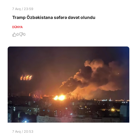
7 Avq / 23:59
Tramp Özbəkistana səfərə dəvət olundu
DÜNYA
0
0
7 Avq / 20:53