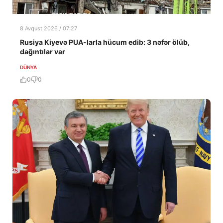
8 Avqust 2026 / 07:27
Rusiya Kiyevə PUA-larla hücum edib: 3 nəfər ölüb,
dağıntılar var
DÜNYA
0
0