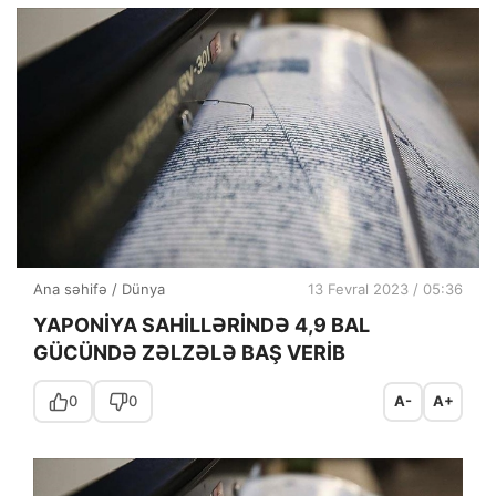
Ana səhifə
/
Dünya
13 Fevral 2023 / 05:36
YAPONİYA SAHİLLƏRİNDƏ 4,9 BAL
GÜCÜNDƏ ZƏLZƏLƏ BAŞ VERİB
0
0
A-
A+