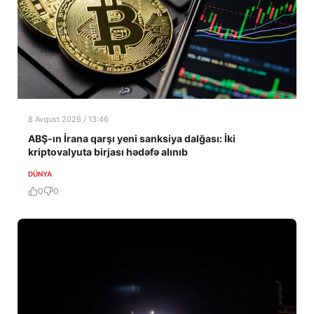
8 Avqust 2026 / 13:46
ABŞ-ın İrana qarşı yeni sanksiya dalğası: İki
kriptovalyuta birjası hədəfə alınıb
DÜNYA
0
0