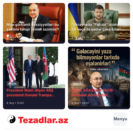
Niyə görkəmli şəxsiyyətləri bu
“Ukraynada “Patriot” istehsalı
şəkildə təhqir etmək lazımdır?
bir neçə ilə qədər çəkə bilər”
9 Avq • 13:16
9 Avq • 08:59
MEDİA
MEDİA
Prezident İlham Əliyev ABŞ
İQBAL AĞAZADƏ YAZIR-
prezidenti Donald Trampa
Səfəvilər dövləti milli
məktubunda yazıb ki…
dövlətdirmi?
8 Avq • 21:43
8 Avq • 08:51
Menyu