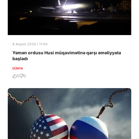
8 Avqust 2026 / 11:04
Yəmən ordusu Husi müqavimətinə qarşı əməliyyata
başladı
DÜNYA
0
0