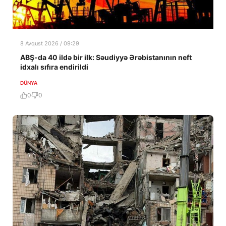
8 Avqust 2026 / 09:29
ABŞ-da 40 ildə bir ilk: Səudiyyə Ərəbistanının neft
idxalı sıfıra endirildi
DÜNYA
0
0