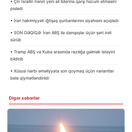
• Çin İsrailin İranın yeni ali liderinə qarşı hücum etməsini
pislədi
• İran hakimiyyəti iğtişaş qurbanlarının siyahısını açıqladı
• SON DƏQİQƏ: İran ABŞ ilə danışıqlar üçün şərt irəli
sürüb
• Tramp ABŞ və Kuba arasında razılığa gəlmək istəyini
bildirib
• Xüsusi hərbi əməliyyata son qoymaq üçün variantlar
belə qiymətləndirildi
Digər xəbərlər