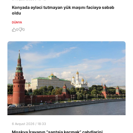
Konyada əyləci tutmayan yük maşını faciəyə səbəb
oldu
DÜNYA
0
0
6 Avqust 2026 / 18:33
Moskva İrəvanın “şantaja keçmək” cəhdlərini