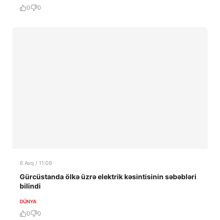
0
0
6 Avq / 11:09
Gürcüstanda ölkə üzrə elektrik kəsintisinin səbəbləri
bilindi
DÜNYA
0
0