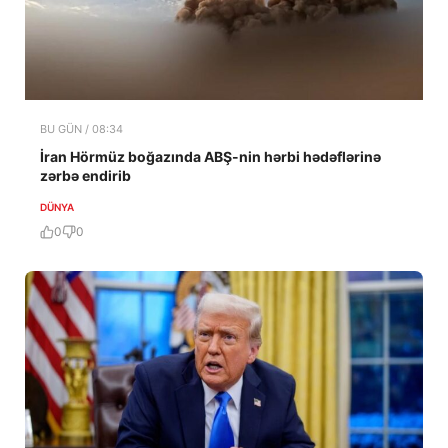
BU GÜN / 08:34
İran Hörmüz boğazında ABŞ-nin hərbi hədəflərinə
zərbə endirib
DÜNYA
0
0