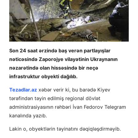
Son 24 saat ərzində baş verən partlayışlar
nəticəsində Zaporojye vilayətinin Ukraynanın
nəzarətində olan hissəsində bir neçə
infrastruktur obyekti dağılıb.
Tezadlar.az
xəbər verir ki, bu barədə Kiyev
tərəfindən təyin edilmiş regional dövlət
administrasiyasının rəhbəri İvan Fedorov Telegram
kanalında yazıb.
Lakin o, obyektlərin təyinatını dəqiqləşdirməyib.