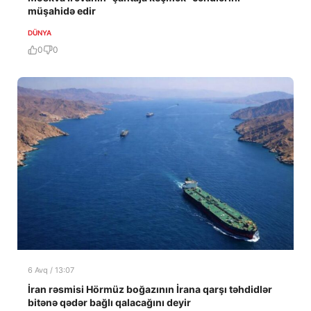
müşahidə edir
DÜNYA
0
0
6 Avq / 13:07
İran rəsmisi Hörmüz boğazının İrana qarşı təhdidlər
bitənə qədər bağlı qalacağını deyir