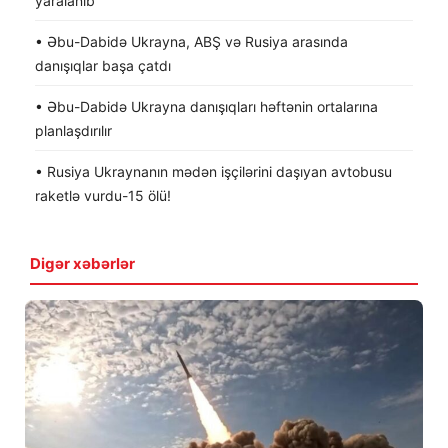
yaralanıb
• Əbu-Dabidə Ukrayna, ABŞ və Rusiya arasında
danışıqlar başa çatdı
• Əbu-Dabidə Ukrayna danışıqları həftənin ortalarına
planlaşdırılır
• Rusiya Ukraynanın mədən işçilərini daşıyan avtobusu
raketlə vurdu-15 ölü!
Digər xəbərlər