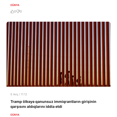
DÜNYA
0
0
6 Avq / 11:12
Tramp ölkəyə qanunsuz immiqrantların girişinin
qarşısını aldıqlarını iddia etdi
DÜNYA