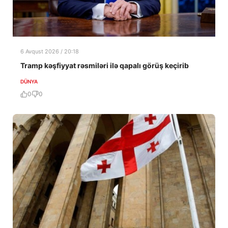
6 Avqust 2026 / 20:18
Tramp kəşfiyyat rəsmiləri ilə qapalı görüş keçirib
DÜNYA
0
0