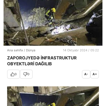
Ana səhifə
/
Dünya
14 Oktyabr 2024 / 05:22
ZAPOROJYEDƏ İNFRASTRUKTUR
OBYEKTLƏRİ DAĞILIB
0
0
A-
A+