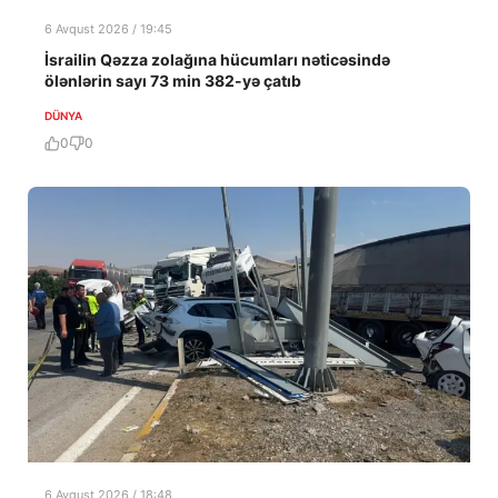
6 Avqust 2026 / 19:45
İsrailin Qəzza zolağına hücumları nəticəsində
ölənlərin sayı 73 min 382-yə çatıb
DÜNYA
0
0
6 Avqust 2026 / 18:48