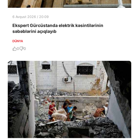
6 Avqust 2026 / 20:09
Ekspert Gürcüstanda elektrik kəsintilərinin
səbəblərini açıqlayıb
DÜNYA
0
0