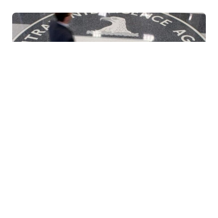
6 Avq / 10:33
MKİ Kubada əməliyyatları genişləndirmək üçün
“xüsusi qrup” yaradır?
DÜNYA
0
0