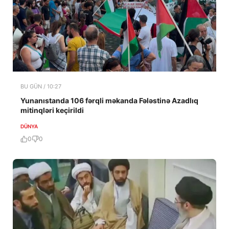
BU GÜN / 10:27
Yunanıstanda 106 fərqli məkanda Fələstinə Azadlıq
mitinqləri keçirildi
DÜNYA
0
0