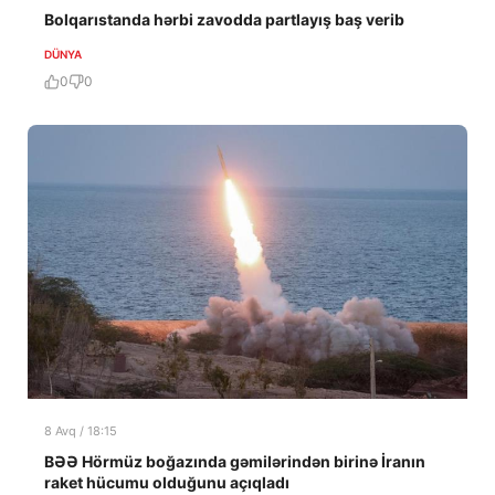
Bolqarıstanda hərbi zavodda partlayış baş verib
DÜNYA
0
0
8 Avq / 18:15
BƏƏ Hörmüz boğazında gəmilərindən birinə İranın
raket hücumu olduğunu açıqladı