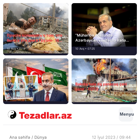
MEDİA
Просто вспомнить о том, что
“Müharibə dövründə
было в эти дни в Грузии- 18
Azərbaycan vasitəsilə İrana
лет назад, 8 августа 2008
yardım və dəstək göstərilib”
10 Avq • 11:19
10 Avq • 07:25
года…
MEDİA
“İran yeni yaradılan ittifaqın
Bakıda hələ də yanacaq çəni
hədəfi deyil”
yanır – FOTO
9 Avq • 21:54
9 Avq • 18:00
Menyu
Ana səhifə
/
Dünya
12 İyul 2023 / 09:44