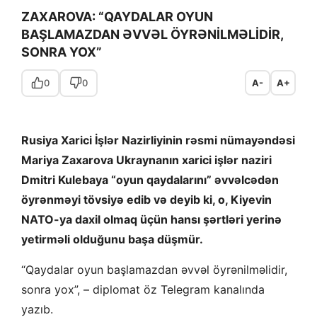
ZAXAROVA: “QAYDALAR OYUN
BAŞLAMAZDAN ƏVVƏL ÖYRƏNİLMƏLİDİR,
SONRA YOX”
0
0
A-
A+
Rusiya Xarici İşlər Nazirliyinin rəsmi nümayəndəsi
Mariya Zaxarova Ukraynanın xarici işlər naziri
Dmitri Kulebaya “oyun qaydalarını” əvvəlcədən
öyrənməyi tövsiyə edib və deyib ki, o, Kiyevin
NATO-ya daxil olmaq üçün hansı şərtləri yerinə
yetirməli olduğunu başa düşmür.
“Qaydalar oyun başlamazdan əvvəl öyrənilməlidir,
sonra yox”, – diplomat öz Telegram kanalında
yazıb.