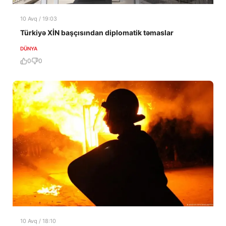
10 Avq / 19:03
Türkiyə XİN başçısından diplomatik təmaslar
DÜNYA
0
0
10 Avq / 18:10