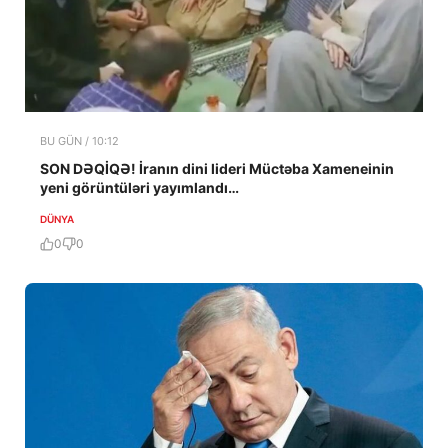
BU GÜN / 10:12
SON DƏQİQƏ! İranın dini lideri Müctəba Xameneinin
yeni görüntüləri yayımlandı…
DÜNYA
0
0