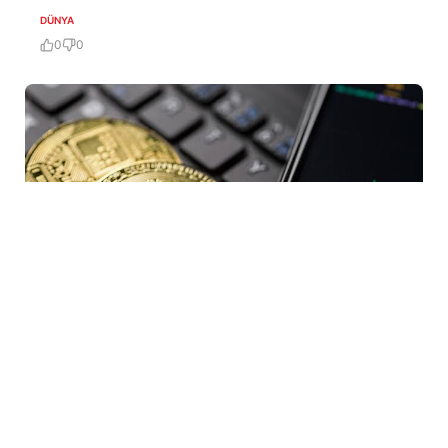
DÜNYA
0
0
8 Avq / 13:46
ABŞ-ın İrana qarşı yeni sanksiya dalğası: İki
kriptovalyuta birjası hədəfə alınıb
DÜNYA