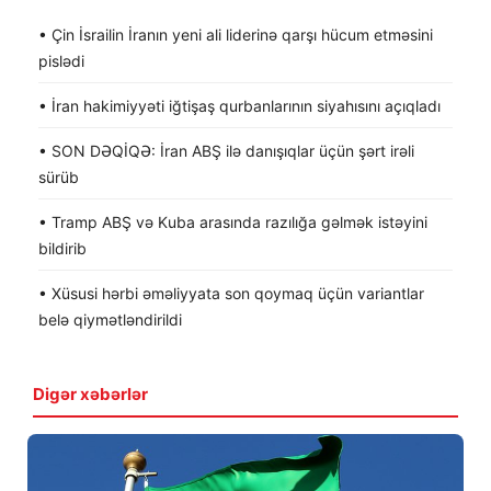
• Çin İsrailin İranın yeni ali liderinə qarşı hücum etməsini
pislədi
• İran hakimiyyəti iğtişaş qurbanlarının siyahısını açıqladı
• SON DƏQİQƏ: İran ABŞ ilə danışıqlar üçün şərt irəli
sürüb
• Tramp ABŞ və Kuba arasında razılığa gəlmək istəyini
bildirib
• Xüsusi hərbi əməliyyata son qoymaq üçün variantlar
belə qiymətləndirildi
Digər xəbərlər