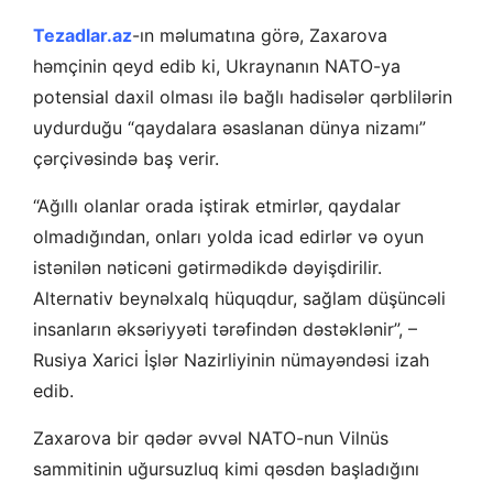
Tezadlar.az
-ın məlumatına görə, Zaxarova
həmçinin qeyd edib ki, Ukraynanın NATO-ya
potensial daxil olması ilə bağlı hadisələr qərblilərin
uydurduğu “qaydalara əsaslanan dünya nizamı”
çərçivəsində baş verir.
“Ağıllı olanlar orada iştirak etmirlər, qaydalar
olmadığından, onları yolda icad edirlər və oyun
istənilən nəticəni gətirmədikdə dəyişdirilir.
Alternativ beynəlxalq hüquqdur, sağlam düşüncəli
insanların əksəriyyəti tərəfindən dəstəklənir”, –
Rusiya Xarici İşlər Nazirliyinin nümayəndəsi izah
edib.
Zaxarova bir qədər əvvəl NATO-nun Vilnüs
sammitinin uğursuzluq kimi qəsdən başladığını