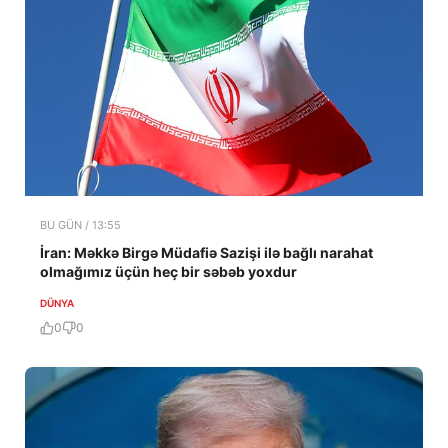
BU GÜN / 13:55
İran: Məkkə Birgə Müdafiə Sazişi ilə bağlı narahat
olmağımız üçün heç bir səbəb yoxdur
DÜNYA
0
0