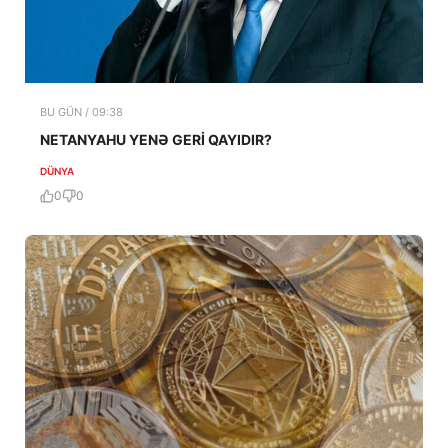
BU GÜN / 09:38
NETANYAHU YENƏ GERİ QAYIDIR?
DÜNYA
0
0