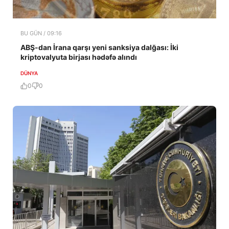
BU GÜN / 09:16
ABŞ-dan İrana qarşı yeni sanksiya dalğası: İki
kriptovalyuta birjası hədəfə alındı
DÜNYA
0
0