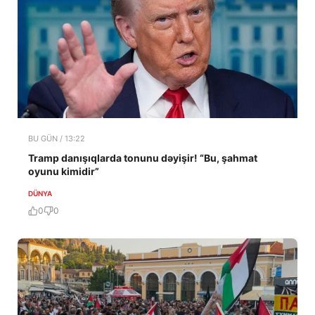
BU GÜN / 13:22
Tramp danışıqlarda tonunu dəyişir! “Bu, şahmat
oyunu kimidir”
DÜNYA
0
0