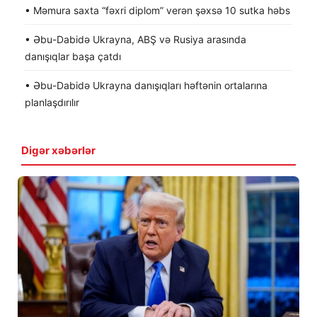
• Məmura saxta “fəxri diplom” verən şəxsə 10 sutka həbs
• Əbu-Dabidə Ukrayna, ABŞ və Rusiya arasında
danışıqlar başa çatdı
• Əbu-Dabidə Ukrayna danışıqları həftənin ortalarına
planlaşdırılır
Digər xəbərlər