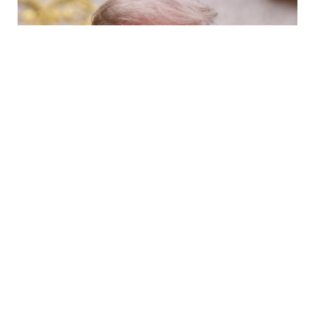
6 Avq / 10:09
Tramp ABŞ-da sursat çatışmazlığı haqqında
məlumatları təkzib etdi
DÜNYA
0
0