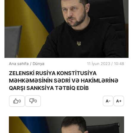
Ana səhifə
/
Dünya
11 İyun 2023 / 10:48
ZELENSKİ RUSİYA KONSTİTUSİYA
MƏHKƏMƏSİNİN SƏDRİ VƏ HAKİMLƏRİNƏ
QARŞI SANKSİYA TƏTBİQ EDİB
0
0
A-
A+