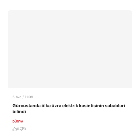
6 Avq / 11:09
Gürcüstanda ölkə üzrə elektrik kəsintisinin səbəbləri
bilindi
DÜNYA
0
0