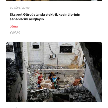
BU GÜN / 20:09
Ekspert Gürcüstanda elektrik kəsintilərinin
səbəblərini açıqlayıb
DÜNYA
0
0