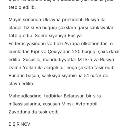
tətbiq edilib.
Mayın sonunda Ukrayna prezidenti Rusiya ilə
əlaqəli fiziki və hüquqi şəxslərə qarşı sanksiyalar
tətbiq edib. Sonra siyahıya Rusiya
Federasiyasından və bəzi Avropa ölkələrindən, o
cümlədən Kipr və Çexiyadan 220 hüquqi şəxs daxil
edilib. Xüsusilə, məhdudiyyətlər MTS-ə və Rusiya
Dəmir Yolları ilə əlaqəli bir neçə şirkətə təsir edib.
Bundan başqa, sanksiya siyahısına 51 nəfər də
əlavə edilib.
Məhdudlaşdırıcı tədbirlər Belarusun bir sıra
müəssisələrinə, xüsusən Minsk Avtomobil
Zavoduna da təsir edib.
E.ŞİRİNOV