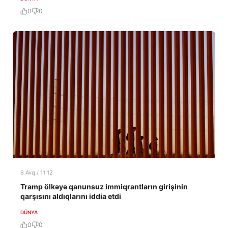
0
0
6 Avq / 11:12
Tramp ölkəyə qanunsuz immiqrantların girişinin
qarşısını aldıqlarını iddia etdi
DÜNYA
0
0