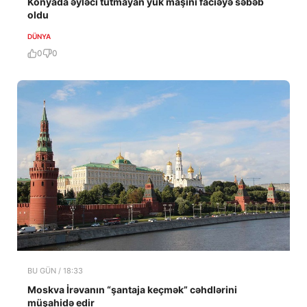
Konyada əyləci tutmayan yük maşını faciəyə səbəb
oldu
DÜNYA
0
0
BU GÜN / 18:33
Moskva İrəvanın “şantaja keçmək” cəhdlərini
müşahidə edir