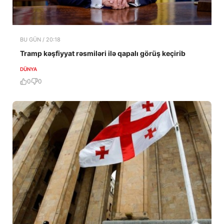
BU GÜN / 20:18
Tramp kəşfiyyat rəsmiləri ilə qapalı görüş keçirib
DÜNYA
0
0