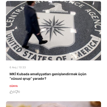
6 Avq / 10:33
MKİ Kubada əməliyyatları genişləndirmək üçün
“xüsusi qrup” yaradır?
DÜNYA
0
0