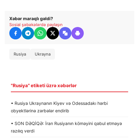
Xəbər maraqlı gəldi?
Sosial şəbəkələrdə paylaşın
Rusiya
Ukrayna
"Rusiya" etiketi üzrə xəbərlər
• Rusiya Ukraynanın Kiyev və Odessadakı hərbi
obyektlərinə zərbələr endirib
• SON DƏQİQƏ: İran Rusiyanın köməyini qəbul etməyə
razılıq verdi