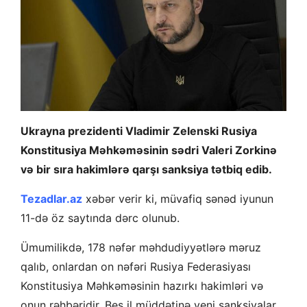
Ukrayna prezidenti Vladimir Zelenski Rusiya
Konstitusiya Məhkəməsinin sədri Valeri Zorkinə
və bir sıra hakimlərə qarşı sanksiya tətbiq edib.
Tezadlar.az
xəbər verir ki, müvafiq sənəd iyunun
11-də öz saytında dərc olunub.
Ümumilikdə, 178 nəfər məhdudiyyətlərə məruz
qalıb, onlardan on nəfəri Rusiya Federasiyası
Konstitusiya Məhkəməsinin hazırkı hakimləri və
onun rəhbəridir. Beş il müddətinə yeni sanksiyalar