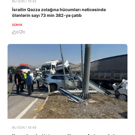
BU GÜN / 19:45
İsrailin Qəzza zolağına hücumları nəticəsində
ölənlərin sayı 73 min 382-yə çatıb
DÜNYA
0
0
BU GÜN / 18:48