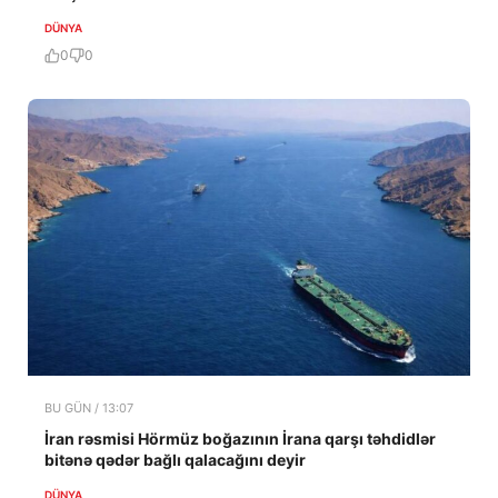
DÜNYA
0
0
BU GÜN / 13:07
İran rəsmisi Hörmüz boğazının İrana qarşı təhdidlər
bitənə qədər bağlı qalacağını deyir
DÜNYA